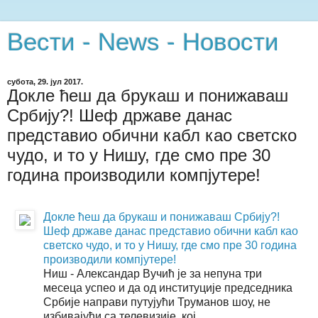
Вести - News - Новости
субота, 29. јул 2017.
Докле ћеш да брукаш и понижаваш
Србију?! Шеф државе данас
представио обични кабл као светско
чудо, и то у Нишу, где смо пре 30
година производили компјутере!
Докле ћеш да брукаш и понижаваш Србију?!
Шеф државе данас представио обични кабл као
светско чудо, и то у Нишу, где смо пре 30 година
производили компјутере!
Ниш - Александар Вучић је за непуна три
месеца успео и да од институције председника
Србије направи путујући Труманов шоу, не
избивајући са телевизије, кој