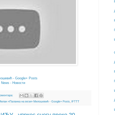
ошевић - Google+ Posts
- News - Новости
коментара:
Милан «Паланка на вези» Милошевић - Google+ Posts
,
IFTTT
У - упркос снегу преко 30