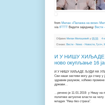
from
Милан «Паланка на вези» Мил
via
IFTTT
Видети заједницу
Вести 
Објавио
Милан Милошевић
у
05:55
4 
Ознаке:
Вести - News - Новости
,
Гугл+
,
И У НИШУ ХИЉАДЕ 
ново окупљање 16 ј
И У НИШУ ХИЉАДЕ ЉУДИ НА УЛИЦА
Сви наши захтеви могу да стану у
здравим разумом, хоћемо промене
држави…
…речено је 11.01.2019. у Нишу на 
политике актуелне власти на челу 
младих “Ниш без страха”.