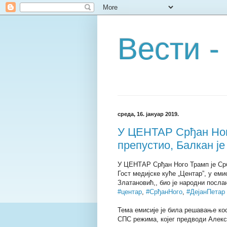
Вести -
среда, 16. јануар 2019.
У ЦЕНТАР Срђан Ног
препустио, Балкан је
У ЦЕНТАР Срђан Ного Трамп је Срби
Гост медијске куће „Центар”, у емис
Златановић,, био је народни посла
#центар
,
#СрђанНого
,
#ДејанПетар
Тема емисије је била решавање ко
СПС режима, којег предводи Алекс