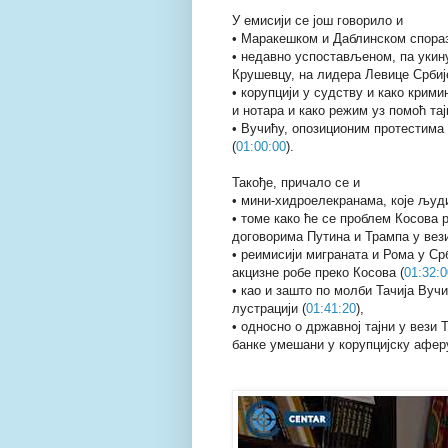
У емисији се још говорило и
• Маракешком и Даблинском спора
• недавно успостављеном, па укин
Крушевцу, на лидера Левице Србиј
• корупцији у судству и како крим
и нотара и како режим уз помоћ тај
• Вучићу, опозиционим протестима 
(
01:00:00
).
Такође, причало се и
• мини-хидроелекранама, које људи
• томе како ће се проблем Косова 
договорима Путина и Трампа у вези
• реимисији миграната и Рома у Ср
акцизне робе преко Косова (
01:32:0
• као и зашто по молби Тачија Вуч
лустрацији (
01:41:20
),
• односно о државној тајни у вези 
банке умешани у корупцијску аферу