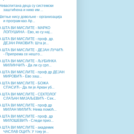
Неваспитана деца су системски
заштићена и нико им ...
Шетње нису довољне - организација
и програм као Ар...
А ШТА ВИ МИСЛИТЕ - МАРКО
ЛОПУШИНА - Ево, ко су нај...
А ШТА ВИ МИСЛИТЕ - проф. др.
ДЕЈАН РАКОВИЋ: Шта је...
А ШТА ВИ МИСЛИТЕ - ДЕЈАН ЛУЧИЋ
- Припрема се нешто...
А ШТА ВИ МИСЛИТЕ - ЉУБИНКА
МИЛИНЧИЋ - Да ли су срп...
А ШТА ВИ МИСЛИТЕ - проф др ДЕЈАН
МИРОВИЋ - Ево заш...
А ШТА ВИ МИСЛИТЕ - БОЖА
СПАСИЋ - Да ли је Аркан уб...
А ШТА ВИ МИСЛИТЕ - СЕКТОЛОГ
СЛАЂАН МИЈАЉЕВИЋ - Сек...
А ШТА ВИ МИСЛИТЕ - проф др
МИЛАН МИЛИЋ: Нема помоћ...
А ШТА ВИ МИСЛИТЕ - проф. др
МИЛОШЕВИЋ - Следи приз...
А ШТА ВИ МИСЛИТЕ - академик
ЧАСЛАВ ОЦИЋ: У току је...