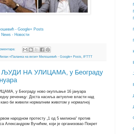
ошевић - Google+ Posts
- News - Новости
коментара:
Милан «Паланка на вези» Милошевић - Google+ Posts
,
IFTTT
ЉУДИ НА УЛИЦАМА, у Београду
ануара
МА, у Београду ново окупљање 16 јануара
 једну реченицу: Доста насиља актуелне власти над
 како би живели нормалним животом у нормалној
првом народном протесту „1 од 5 милиона“ против
са Александром Вучићем, који је организовао Покрет