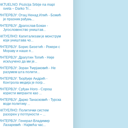
AKTUELNO: Pozicija Srbije na mapi
sveta – Darko Tr...
ИНТЕРВЈУ: Отац Ненад Илић - Божић
је празник рађањ...
ИНТЕРВЈУ: Драгослав Бокан -
Југословенство уништав...
АКТУЕЛНО: Капитализам је монструм
који уништава чо...
ИНТЕРВЈУ: Борис Бизетић - Рокери с
Мораву и наше п...
ИНТЕРВЈУ: Драгутин Топић - Није
искључено да ми је...
ИНТЕРВЈУ: Зоран Ћирјаковић - Не
разумем шта полити...
ИНТЕРВЈУ: Ђорђије Андрић -
Контрола медија је погр...
ИНТЕРВЈУ: Срђан Ного - Сорош
користи мигранте као ...
ИНТЕРВЈУ: Дарко Танасковић - Турска
води политику ...
АКТУЕЛНО: Политички систем
разорен у потпуности – ...
ИНТЕРВЈУ: Генерал Владимир
Лазаревић - Највећа час...