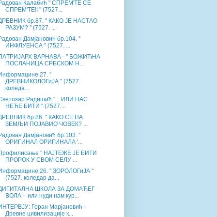
Радован Калабић '' СПРЕМ'ТЕ СЕ
СПРЕМ'ТЕ!! '' (7527...
ДРЕВНИК бр.87. '' КАКО JE НАСТАО
РАЗУМ? '' (7527. ...
Радован Дамјановић бр.104. ''
ИНФЛУЕНСА '' (7527. ...
ПАTРИЈАРХ ВАРНАВА - '' БОЖИЋНА
ПОСЛАНИЦА СРБСКОМ Н...
Информацине 27. ''
ДРЕВНИКОЛОГиЈА '' (7527.
коледа...
Светозар Радишић ''... ИЛИ НАС
НЕЋЕ БИТИ '' (7527....
ДРЕВНИК бр.86. '' КАКО СЕ НА
ЗЕМЉИ ПОЈАВИО ЧОВЕК? ...
Радован Дамјановић бр.103. ''
ОРИГИНАЛ ОРИГИНАЛА '...
Профилисање '' НАЈТЕЖЕ ЈЕ БИТИ
ПРОРОК У СВОМ СЕЛУ ...
Информацине 26. '' ЗОРОЛОГиЈА ''
(7527. коледар да...
ДИГИТАЛНА ШКОЛА ЗА ДОМАЋЕГ
ВОЛА – или нуди нам кур...
ИНТЕРВЈУ: Горан Марјановић -
Древне цивилизације к...