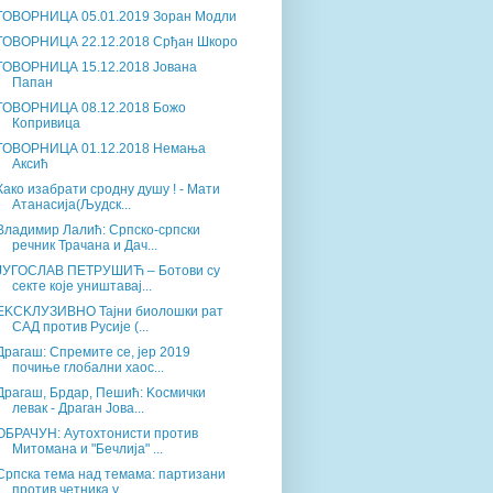
ГОВОРНИЦА 05.01.2019 Зоран Модли
ГОВОРНИЦА 22.12.2018 Срђан Шкоро
ГОВОРНИЦА 15.12.2018 Јована
Папан
ГОВОРНИЦА 08.12.2018 Божо
Копривица
ГОВОРНИЦА 01.12.2018 Немања
Аксић
Како изабрати сродну душу ! - Мати
Атанасија(Људск...
Владимир Лалић: Српско-српски
речник Трачана и Дач...
ЈУГОСЛАВ ПЕТРУШИЋ – Ботови су
секте које уништавај...
ЕKСKЛУЗИВНО Тајни биолошки рат
САД против Русије (...
Драгаш: Спремите се, јер 2019
почиње глобални хаос...
Драгаш, Брдар, Пешић: Kосмички
левак - Драган Јова...
ОБРАЧУН: Аутохтонисти против
Митомана и "Бечлија" ...
Српска тема над темама: партизани
против четника у...