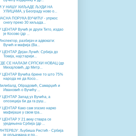
Вучићу издајнику и др...
И У НИШУ ХИЉАДЕ ЉУДИ НА
УЛИЦАМА, у Београду ново о...
ЈАСНА ПОРУКА ВУЧИЋУ - упркос
снегу преко 30 хиљада...
У ЦЕНТАР Вучић је други Тито, издао
је Косово (др ...
Инспектор, разбијач и адвокати:
Вучић и мафија (Ва...
У ЦЕНТАР Дејан Лучић: Србија до
Токија, најстарији...
ГДЕ СЕ НАЛАЗИ СРПСКИ НОВАЦ (др
Михајловић, др Митр...
У ЦЕНТАР Вучића брине то што 75%
народа не да Косо...
Вилибалд, Обрадовић, Самарџић и
Ивановић о Вучићу ...
У ЦЕНТАР Запад уз Вучића, а
опозиција би да га руш...
У ЦЕНТАР Како сам згазио нарко
мафијаше у свом гра...
У ЦЕНТАР У 21.веку ствара се
уједињена Србија (др ...
ИНТЕРВЈУ: Љубиша Ристић - Србија
је опљачкана и по...