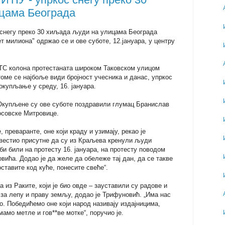
цама Београда
негу преко 30 хиљада људи на улицама Београда
т милиона" одржао се и ове суботе, 12.јануара, у центру
РТС колона протестаната широком Таковском улицом
оме се најбоље види бројност учесника и данас, упркос
окупљање у среду, 16. јануара.
. Окупљене су ове суботе поздравили глумац Бранислав
осовске Митровице.
 преваранте, оне који краду и узимају, рекао је
авестио присутне да су из Краљева кренули људи
о би били на протесту 16. јануара, на протесту поводом
ића. Додао је да желе да обележе тај дан, да се такве
ставите код куће, понесите свеће“.
а из Раките, који је био овде – зауставили су радове и
за лепу и праву земљу, додао је Трифуновић. „Има нас
. Победићемо оне који народ називају издајницима,
мо метле и гов**ве мотке“, поручио је.