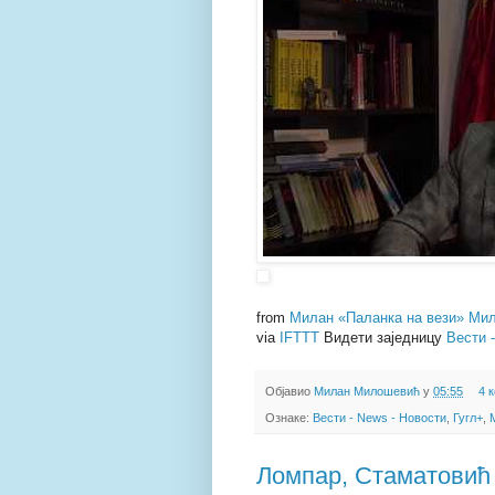
from
Милан «Паланка на вези» Мил
via
IFTTT
Видети заједницу
Вести 
Објавио
Милан Милошевић
у
05:55
4 
Ознаке:
Вести - News - Новости
,
Гугл+
,
Ломпар, Стаматовић 