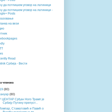
gle+ Posts
ћу да потпишем уговор на латиници
у да потпишем уговор на латиници -
gle+ Posts
разовање
анка на вези
дио
утник
cebookpages
dly
TT
ws
ently Read
tnik Србија - Вести
а чланака
19
(80)
јануар
(80)
У ЦЕНТАР Срђан Ного Трамп је
Србију Путину препуст...
Ломпар, Стаматовић и Павић о