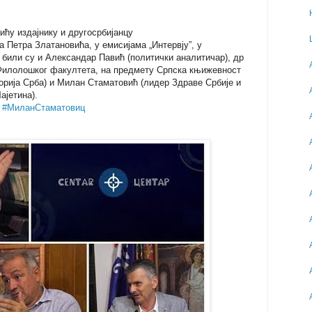
ићу издајнику и другосрбијанцу
а Петра Златановића, у емисијама „Интервју”, у
, били су и Александар Павић (политички аналитичар), др
илолошког факултета, на предмету Српска књижевност
рија Срба) и Милан Стаматовић (лидер Здраве Србије и
ајетина).
,
#МиланСтаматовиц