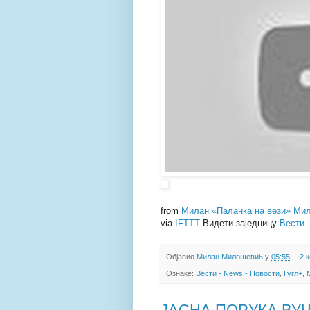
from
Милан «Паланка на вези» Мил
via
IFTTT
Видети заједницу
Вести 
Објавио
Милан Милошевић
у
05:55
2 
Ознаке:
Вести - News - Новости
,
Гугл+
,
ЈАСНА ПОРУКА ВУЧИЋ