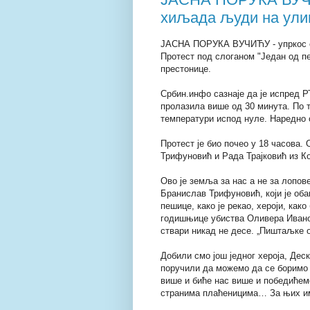
хиљада људи на ули
ЈАСНА ПОРУКА ВУЧИЋУ - упркос с
Протест под слоганом "Један од пе
престонице.
Србин.инфо сазнаје да је испред 
пролазила више од 30 минута. По т
температури испод нуле. Наредно 
Протест је био почео у 18 часова
Трифуновић и Рада Трајковић из К
Ово је земља за нас а не за лопове,
Бранислав Трифуновић, који је об
пешице, како је рекао, хероји, как
годишњице убиства Оливера Иванов
ствари никад не десе. „Пиштаљке о
Добили смо још једног хероја, Деск
поручили да можемо да се боримо 
више и биће нас више и победићемо
странима плаћеницима… За њих има