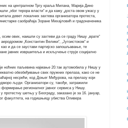
них на централном Тргу краља Милана, Марија Дино
ошли „због терора власти“ и да кажу „доста овом ужасу у
очитала девет локалних захтева организатора протеста,
министарке саобраћаја Зоране Михајловић и градоначеника
 осим ових, наишли су захтеви да се граду Нишу „врате“
 аеродромом „Константин Велики“, „Југоистоком“ и
као и да се заустави партијско запошљавање, те
ане јавних извршитеља и искључење струје социјално
је ноћних паљевина најмање 20.так аутомобила у Нишу у
декватно обезбеђивање свих пружних прелаза, како се не
раћајној несрећи, код Доњег Међурова, на прелазу који
едморо људи. Организатори су, такође, затражили
 формирање регионалног јавног сервиса у Нишу.
 протестну шетњу у Београду, заказано је за 16. јануар,
ог факултета, на годишњицу убиства Оливера