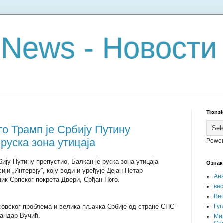
 News - Новости
Transl
о Трамп је Србију Путину
 руска зона утицаја
Power
ју Путину препустио, Балкан је руска зона утицаја
Ознак
ији „Интервју”, коју води и уређује Дејан Петар
Ан
ник Српског покрета Двери, Срђан Ного.
ве
Вес
совског проблема и велика пљачка Србије од стране СНС-
Гуг
андар Вучић.
Ми