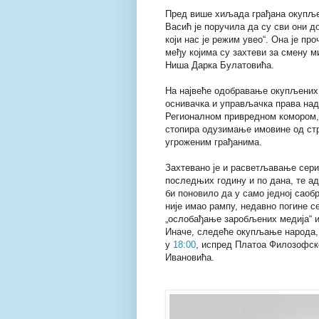
Пред више хиљада грађана окупље
Васић је поручила да су сви они д
који нас је режим увео“. Она је пр
међу којима су захтеви за смену 
Ниша Дарка Булатовића.
На највеће одобравање окупљених,
оснивачка и управљачка права над
Регионалном привредном комором, 
стопира одузимање имовине од стр
угроженим грађанима.
Захтевано је и расветљавање сери
последњих годину и по дана, те а
би поновило да у само једној саоб
није имао рампу, недавно погине с
„ослобађање заробљених медија“ и
Иначе, следеће окупљање народа, у
у
18:00
, испред Платоа Филозофск
Ивановића.