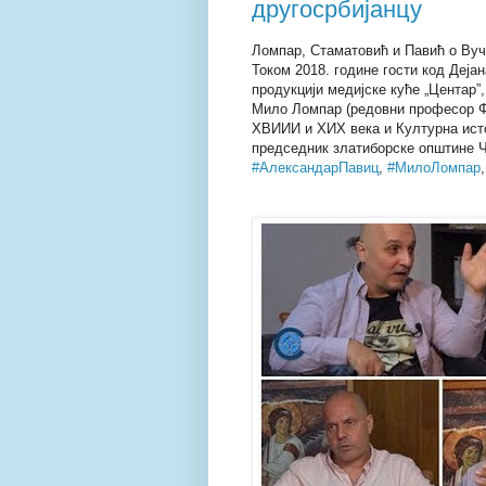
другосрбијанцу
Ломпар, Стаматовић и Павић о Вуч
Током 2018. године гости код Дејан
продукцији медијске куће „Центар”
Мило Ломпар (редовни професор Ф
XВИИИ и XИX века и Културна исто
председник златиборске општине Ч
#АлександарПавиц
,
#МилоЛомпар