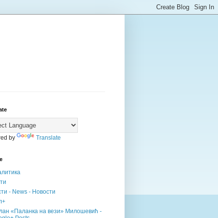
ate
ed by
Translate
е
алитика
сти
ти - News - Новости
л+
лан «Паланка на вези» Милошевић -