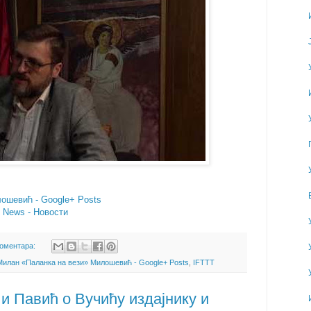
ошевић - Google+ Posts
- News - Новости
коментара:
Милан «Паланка на вези» Милошевић - Google+ Posts
,
IFTTT
и Павић о Вучићу издајнику и