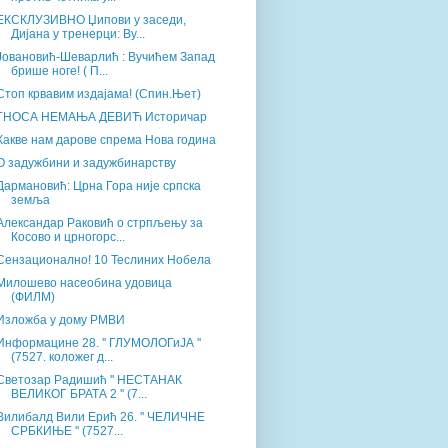
ЕКСКЛУЗИВНО Џипови у заседи,
Дијана у тренерци: Ву...
Јовановић-Шеварлић : Вучићем Запад
брише ноге! ( П...
Стоп крвавим издајама! (Спин.Њет)
ГНОСА НЕМАЊА ДЕВИЋ Историчар
Какве нам дарове спрема Нова година
О задужбини и задужбинарству
Дармановић: Црна Гора није српска
земља
Александар Раковић о стрпљењу за
Косово и црногорс...
Сензационално! 10 Теслиних Нобела
Mилошево насеобина удовица
(ФИЛМ)
Изложба у дому РМВИ
Информацине 28. '' ГЛУМОЛОГиЈА ''
(7527. коложег д...
Светозар Радишић '' НЕСТАНАК
ВЕЛИКОГ БРАТА 2 '' (7...
Вилибалд Вили Ерић 26. '' ЧЕЛИЧНЕ
СРБКИЊЕ '' (7527...