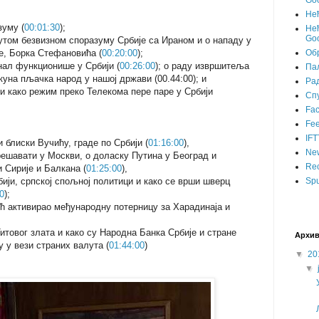
Goo
Не
зуму (
00:01:30
);
Нећ
Goo
утом безвизном споразуму Србије са Ираном и о нападу у
е, Борка Стефановића (
00:20:00
);
Об
инал функционише у Србији (
00:26:00
); о раду извршитеља
Пал
куна пљачка народ у нашој држави (00.44:00); и
Ра
и како режим преко Телекома пере паре у Србији
Сп
Fa
Fee
IFT
 блиски Вучићу, граде по Србији (
01:16:00
),
Ne
решавати у Москви, о доласку Путина у Београд и
Rec
 Сирије и Балкана (
01:25:00
),
бији, српској спољној политици и како се врши шверц
Spu
0
);
ић активирао међународну потерницу за Харадинаја и
Титовог злата и како су Народна Банка Србије и стране
Архив
 у вези страних валута (
01:44:00
)
▼
20
▼