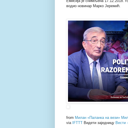
Емисија је снимљена 17.12.2018. г
водио новинар Марко Јеремић.
from
Милан «Паланка на вези» Мил
via
IFTTT
Видети заједницу
Вести 