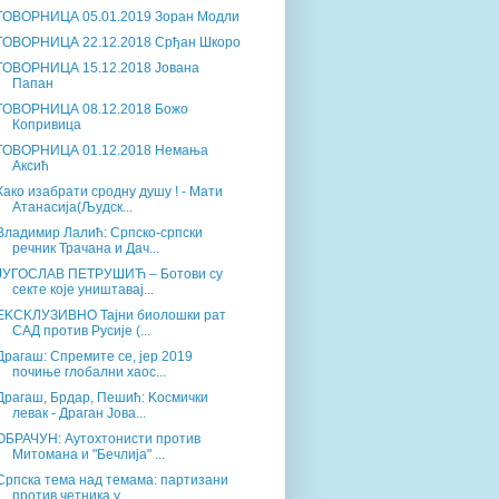
ГОВОРНИЦА 05.01.2019 Зоран Модли
ГОВОРНИЦА 22.12.2018 Срђан Шкоро
ГОВОРНИЦА 15.12.2018 Јована
Папан
ГОВОРНИЦА 08.12.2018 Божо
Копривица
ГОВОРНИЦА 01.12.2018 Немања
Аксић
Како изабрати сродну душу ! - Мати
Атанасија(Људск...
Владимир Лалић: Српско-српски
речник Трачана и Дач...
ЈУГОСЛАВ ПЕТРУШИЋ – Ботови су
секте које уништавај...
ЕKСKЛУЗИВНО Тајни биолошки рат
САД против Русије (...
Драгаш: Спремите се, јер 2019
почиње глобални хаос...
Драгаш, Брдар, Пешић: Kосмички
левак - Драган Јова...
ОБРАЧУН: Аутохтонисти против
Митомана и "Бечлија" ...
Српска тема над темама: партизани
против четника у...