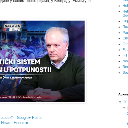
Goo
одине у нашим просторијама, у Београду. Емисију је
Не
Нећ
Goo
Об
Пал
Ра
Сп
Fa
Fee
IFT
Ne
Rec
Spu
Архив
▼
20
▼
ошевић - Google+ Posts
- News - Новости