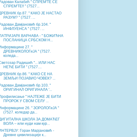
Радован Калабић '' СПРЕМ'ТЕ СЕ
СПРЕМ'ТЕ!! '' (7527...
ДРЕВНИК бр.87. '' КАКО JE НАСТАО
РАЗУМ? '' (7527. ...
Радован Дамјановић бр.104. ''
ИНФЛУЕНСА '' (7527. ...
ПАTРИЈАРХ ВАРНАВА - '' БОЖИЋНА
ПОСЛАНИЦА СРБСКОМ Н...
Информацине 27. ''
ДРЕВНИКОЛОГиЈА '' (7527.
коледа...
Светозар Радишић ''... ИЛИ НАС
НЕЋЕ БИТИ '' (7527....
ДРЕВНИК бр.86. '' КАКО СЕ НА
ЗЕМЉИ ПОЈАВИО ЧОВЕК? ...
Радован Дамјановић бр.103. ''
ОРИГИНАЛ ОРИГИНАЛА '...
Профилисање '' НАЈТЕЖЕ ЈЕ БИТИ
ПРОРОК У СВОМ СЕЛУ ...
Информацине 26. '' ЗОРОЛОГиЈА ''
(7527. коледар да...
ДИГИТАЛНА ШКОЛА ЗА ДОМАЋЕГ
ВОЛА – или нуди нам кур...
ИНТЕРВЈУ: Горан Марјановић -
Древне цивилизације к...