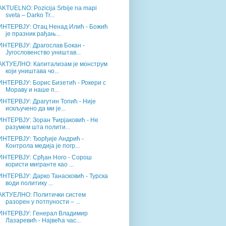
AKTUELNO: Pozicija Srbije na mapi
sveta – Darko Tr...
ИНТЕРВЈУ: Отац Ненад Илић - Божић
је празник рађањ...
ИНТЕРВЈУ: Драгослав Бокан -
Југословенство уништав...
АКТУЕЛНО: Капитализам је монструм
који уништава чо...
ИНТЕРВЈУ: Борис Бизетић - Рокери с
Мораву и наше п...
ИНТЕРВЈУ: Драгутин Топић - Није
искључено да ми је...
ИНТЕРВЈУ: Зоран Ћирјаковић - Не
разумем шта полити...
ИНТЕРВЈУ: Ђорђије Андрић -
Контрола медија је погр...
ИНТЕРВЈУ: Срђан Ного - Сорош
користи мигранте као ...
ИНТЕРВЈУ: Дарко Танасковић - Турска
води политику ...
АКТУЕЛНО: Политички систем
разорен у потпуности – ...
ИНТЕРВЈУ: Генерал Владимир
Лазаревић - Највећа час...