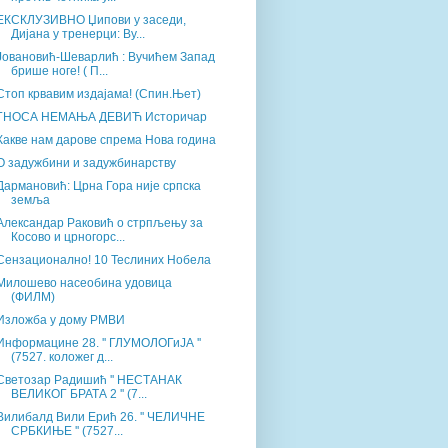
ЕКСКЛУЗИВНО Џипови у заседи,
Дијана у тренерци: Ву...
Јовановић-Шеварлић : Вучићем Запад
брише ноге! ( П...
Стоп крвавим издајама! (Спин.Њет)
ГНОСА НЕМАЊА ДЕВИЋ Историчар
Какве нам дарове спрема Нова година
О задужбини и задужбинарству
Дармановић: Црна Гора није српска
земља
Александар Раковић о стрпљењу за
Косово и црногорс...
Сензационално! 10 Теслиних Нобела
Mилошево насеобина удовица
(ФИЛМ)
Изложба у дому РМВИ
Информацине 28. '' ГЛУМОЛОГиЈА ''
(7527. коложег д...
Светозар Радишић '' НЕСТАНАК
ВЕЛИКОГ БРАТА 2 '' (7...
Вилибалд Вили Ерић 26. '' ЧЕЛИЧНЕ
СРБКИЊЕ '' (7527...