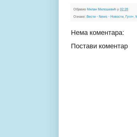
Објавио
Милан Милошевић
у
02:28
Ознаке:
Вести - News - Новости
,
Гугл+
,
Нема коментара:
Постави коментар