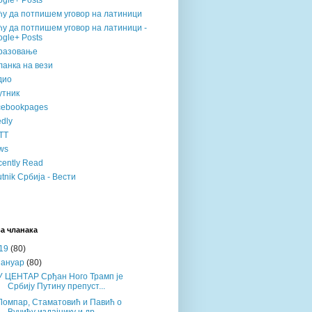
gle+ Posts
ћу да потпишем уговор на латиници
у да потпишем уговор на латиници -
gle+ Posts
разовање
анка на вези
дио
утник
cebookpages
dly
TT
ws
ently Read
tnik Србија - Вести
а чланака
19
(80)
јануар
(80)
У ЦЕНТАР Срђан Ного Трамп је
Србију Путину препуст...
Ломпар, Стаматовић и Павић о