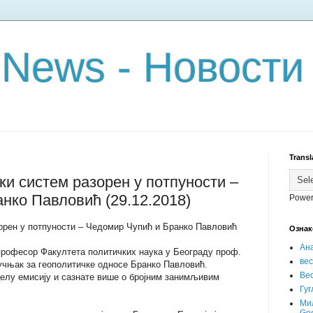
 News - Новости
Transl
 систем разорен у потпуности –
нко Павловић (29.12.2018)
Power
рен у потпуности – Чедомир Чупић и Бранко Павловић
Ознак
Ан
 професор Факултета политичких наука у Београду проф.
ве
учњак за геополитичке односе Бранко Павловић.
Вес
елу емисију и сазнате више о бројним занимљивим
Гуг
Ми