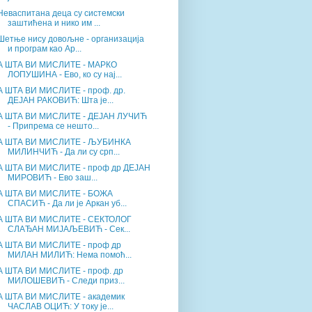
Неваспитана деца су системски
заштићена и нико им ...
Шетње нису довољне - организација
и програм као Ар...
А ШТА ВИ МИСЛИТЕ - МАРКО
ЛОПУШИНА - Ево, ко су нај...
А ШТА ВИ МИСЛИТЕ - проф. др.
ДЕЈАН РАКОВИЋ: Шта је...
А ШТА ВИ МИСЛИТЕ - ДЕЈАН ЛУЧИЋ
- Припрема се нешто...
А ШТА ВИ МИСЛИТЕ - ЉУБИНКА
МИЛИНЧИЋ - Да ли су срп...
А ШТА ВИ МИСЛИТЕ - проф др ДЕЈАН
МИРОВИЋ - Ево заш...
А ШТА ВИ МИСЛИТЕ - БОЖА
СПАСИЋ - Да ли је Аркан уб...
А ШТА ВИ МИСЛИТЕ - СЕКТОЛОГ
СЛАЂАН МИЈАЉЕВИЋ - Сек...
А ШТА ВИ МИСЛИТЕ - проф др
МИЛАН МИЛИЋ: Нема помоћ...
А ШТА ВИ МИСЛИТЕ - проф. др
МИЛОШЕВИЋ - Следи приз...
А ШТА ВИ МИСЛИТЕ - академик
ЧАСЛАВ ОЦИЋ: У току је...