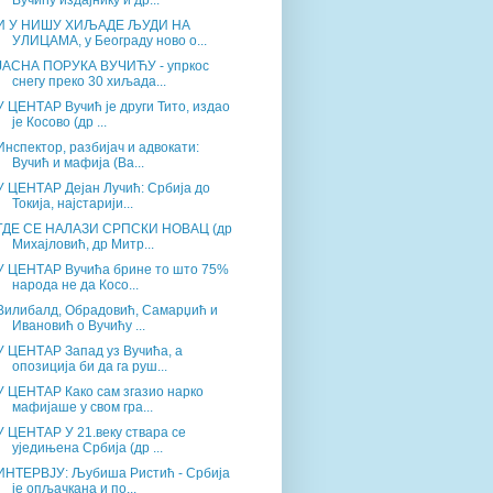
Вучићу издајнику и др...
И У НИШУ ХИЉАДЕ ЉУДИ НА
УЛИЦАМА, у Београду ново о...
ЈАСНА ПОРУКА ВУЧИЋУ - упркос
снегу преко 30 хиљада...
У ЦЕНТАР Вучић је други Тито, издао
је Косово (др ...
Инспектор, разбијач и адвокати:
Вучић и мафија (Ва...
У ЦЕНТАР Дејан Лучић: Србија до
Токија, најстарији...
ГДЕ СЕ НАЛАЗИ СРПСКИ НОВАЦ (др
Михајловић, др Митр...
У ЦЕНТАР Вучића брине то што 75%
народа не да Косо...
Вилибалд, Обрадовић, Самарџић и
Ивановић о Вучићу ...
У ЦЕНТАР Запад уз Вучића, а
опозиција би да га руш...
У ЦЕНТАР Како сам згазио нарко
мафијаше у свом гра...
У ЦЕНТАР У 21.веку ствара се
уједињена Србија (др ...
ИНТЕРВЈУ: Љубиша Ристић - Србија
је опљачкана и по...