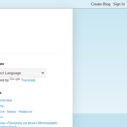
ate
ed by
Translate
е
алитика
сти
ти - News - Новости
л+
лан «Паланка на вези» Милошевић -