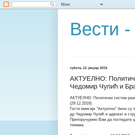
Вести -
субота, 12. јануар 2019.
АКТУЕЛНО: Политички
Чедомир Чупић и Бра
АКТУЕЛНО: Политички систем разо
(29.12.2018)
Гости емисије "Актуелно" били су
др Чедомир Чупић и адвокат и стр
Препоручујемо Вам да погледате ц
темама.