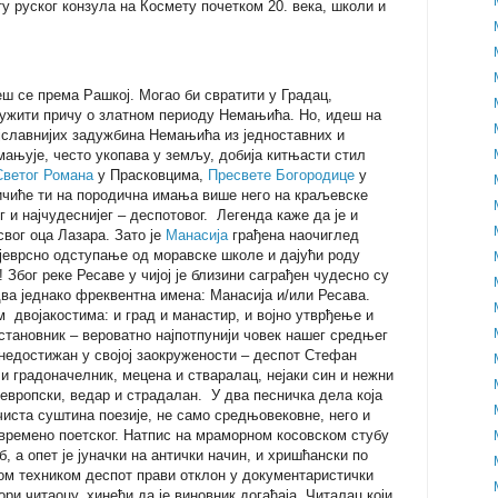
у руског конзула на Космету почетком 20. века, школи и
ш се према Рашкој. Могао би свратити у Градац,
ужити причу о златном периоду Немањића. Но, идеш на
јславнијих задужбина Немањића из једноставних и
мањује, често укопава у земљу, добија китњасти стил
Светог Романа
у Прасковцима,
Пресвете Богородице
у
чиће ти на породична имања више него на краљевске
г и најчудеснијег – деспотовог. Легенда каже да је и
вог оца Лазара. Зато је
Манасија
грађена наочиглед
ојеврсно одступање од моравске школе и дајући роду
 Због реке Ресаве у чијој је близини саграђен чудесно су
ва једнако фреквентна имена: Манасија и/или Ресава.
м двојакостима: и град и манастир, и војно утврђење и
 становник – вероватно најпотпунији човек нашег средњег
 недостижан у својој заокружености – деспот Стефан
 и градоначелник, мецена и стваралац, нејаки син и нежни
 европски, ведар и страдалан. У два песничка дела која
чиста суштина поезије, не само средњовековне, него и
езвремено поетског. Натпис на мраморном косовском стубу
, а опет је јуначки на антички начин, и хришћански по
м техником деспот прави отклон у документаристички
ори читаоцу, хинећи да је виновник догађаја. Читалац који