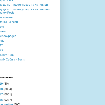
gle+ Posts
ћу да потпишем уговор на латиници
у да потпишем уговор на латиници -
gle+ Posts
разовање
анка на вези
дио
утник
cebookpages
dly
TT
ws
ently Read
tnik Србија - Вести
а чланака
19
(80)
18
(3884)
17
(6061)
16
(9287)
децембар
(690)