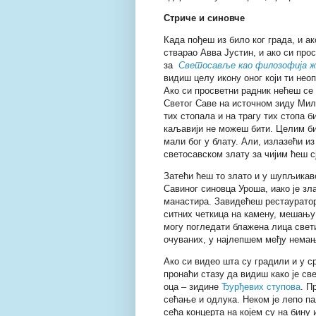
Стриче и синовче
Када пођеш из било ког града, и ак
стварао Авва Јустин, и ако си прос
за
Светосавље као филозофија 
видиш целу икону оног који ти нео
Ако си просветни радник нећеш се
Светог Саве на источном зиду Мил
тих стопала и на трагу тих стопа 
каљавији не можеш бити. Целим би
мали бог у блату. Али, излазећи 
светосавском злату за чијим ћеш с
Затећи ћеш то злато и у шупљика
Савиног синовца Уроша, иако је зла
манастира. Завидећеш рестаурато
ситних четкица на камену, мешању
могу погледати блажена лица све
очуваних, у најлепшем међу нема
Ако си видео шта су градили и у с
пронаћи стазу да видиш како је св
оца – зидине
Ђурђевих ступова
. П
сећање и одлука. Неком је лепо п
сећа концерта на којем су на бину