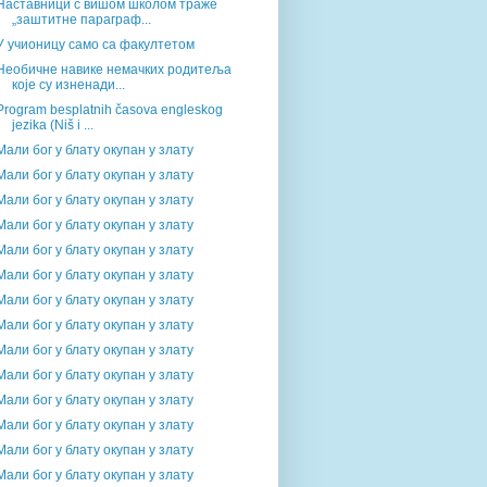
Наставници с вишом школом траже
„заштитне параграф...
У учионицу само са факултетом
Необичне навике немачких родитеља
које су изненади...
Program besplatnih časova engleskog
jezika (Niš i ...
Мали бог у блату окупан у злату
Мали бог у блату окупан у злату
Мали бог у блату окупан у злату
Мали бог у блату окупан у злату
Мали бог у блату окупан у злату
Мали бог у блату окупан у злату
Мали бог у блату окупан у злату
Мали бог у блату окупан у злату
Мали бог у блату окупан у злату
Мали бог у блату окупан у злату
Мали бог у блату окупан у злату
Мали бог у блату окупан у злату
Мали бог у блату окупан у злату
Мали бог у блату окупан у злату