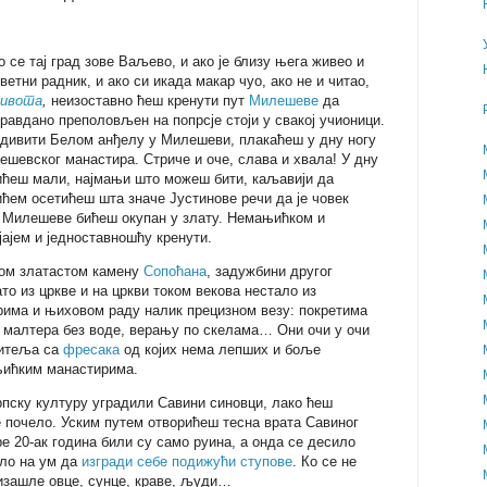
о се тај град зове Ваљево, и ако је близу њега живео и
ветни радник, и ако си икада макар чуо, ако не и читао,
живота
,
неизоставно ћеш кренути пут
Милешеве
да
правдано преполовљен на попрсје стоји у свакој учионици.
 дивити Белом анђелу у Милешеви, плакаћеш у дну ногу
ешевског манастира. Стриче и оче, слава и хвала! У дну
бићеш мали, најмањи што можеш бити, каљавији да
ћем осетићеш шта значе Јустинове речи да је човек
из Милешеве бићеш окупан у злату. Немањићком и
јајем и једноставношћу кренути.
вом златастом камену
Сопоћана
, задужбини другог
то из цркве и на цркви током векова нестало из
рима и њиховом раду налик прецизном везу: покретима
 малтера без воде, верању по скелама… Они очи у очи
титеља са
фресака
од којих нема лепших и боље
њићким манастирима.
рпску културу уградили Савини синовци, лако ћеш
е почело. Уским путем отворићеш тесна врата Савиног
ре 20-ак година били су само руина, а онда се десило
ало на ум да
изгради себе подижући ступове
. Ко се не
 изашле овце, сунце, краве, људи…