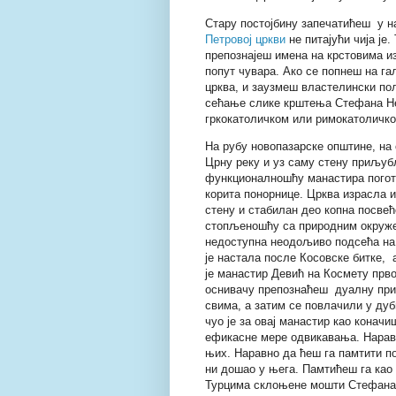
Стару постојбину запечатићеш у на
Петровој цркви
не питајући чија је.
препознајеш имена на крстовима из
попут чувара. Ако се попнеш на гал
црква, и заузмеш властелински пол
сећање слике крштења Стефана Не
гркокатоличком или римокатоличком
На рубу новопазарске општине, на 
Црну реку и уз саму стену приљу
функционалношћу манастира погото
корита понорнице. Црква израсла и
стену и стабилан део копна посвећ
стопљеношћу са природним окруж
недоступна неодољиво подсећа на М
је настала после Косовске битке, 
је манастир Девић на Космету прв
оснивачу препознаћеш дуалну прир
свима, а затим се повлачили у дуб
чуо је за овај манастир као коначи
ефикасне мере одвикавања. Наравн
њих. Наравно да ћеш га памтити п
ни дошао у њега. Памтићеш га као 
Турцима склоњене мошти Стефана 