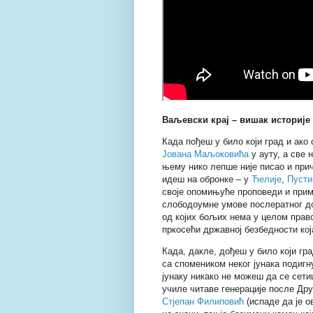
Ваљевски крај – вишак историје
Када пођеш у било који град и ако
Јована Маљоковића
у ауту, а све
њему нико лепше није писао и при
идеш на обронке – у
Ћелије
,
Пуст
своје опомињуће проповеди и прим
слободоумне умове послератног до
од којих бољих нема у целом прав
пркосећи државној безбедности која
Када, дакле, дођеш у било који гр
са спомеником неког јунака подигн
јунаку никако не можеш да се сети
училе читаве генерације после Дру
Стјепан Филиповић
(испаде да је о