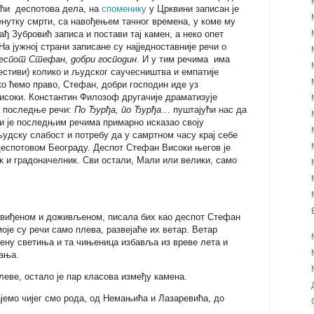
ући деспотова дела, на
споменику
у Црквини записан је
енутку смрти, са навођењем тачног времена, у коме му
ађ Зубровић записа и постави тај камен, а неко опет
а јужној страни записане су најједноставније речи о
деспот Стефан, добри господин
. И у тим речима има
естиви) колико и људског саучесништва и емпатије
ко ћемо право, Стефан, добри господин иде уз
соки. Константин Филозоф другачије драматизује
а последње речи:
По Ђурђа, по Ђурђа
… пуштајући нас да
и је последњим речима примарно исказао своју
удску слабост и потребу да у самртном часу крај себе
 деспотовом Београду. Деспот Стефан Високи његов је
к и градоначелник. Сви остали, Мали или велики, само
 виђеном и доживљеном, писала бих као деспот Стефан
оје су речи само плева, развејаће их ветар. Ветар
ену светиња и та чињеница избавља из вреве лета и
ања.
плеве, остало је пар класова између камена.
јемо чијег смо рода, од Немањића и Лазаревића, до