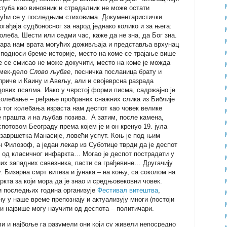
и стуба као виновник и страдалник не може остати
ајући се у последњим стиховима. Документаристички
гађаја судбоносног за народ једнако колико и за њега:
колеба. Шести или седми час, каже да не зна, да Бог зна.
вара нам врата могућих доживљаја и представља врхунац
 подноси бреме историје, место на коме се трајање више
е се смисао не може докучити, место на коме је можда
емек-дело
Слово љубве
, песничка посланица брату и
приче и Каину и Авељу, али и својеврсна разрада
ових псалма. Иако у чврстој форми писма, садржајно је
 колебање – ређање пробраних снажних слика из Библије
 тог колебања израста нам деспот као човек велике
је прашта и на љубав позива. А затим, после камена,
потовом Београду према којем је и он кренуо 19. јула
н завршетка Манасије, ловећи успут. Коњ је под њим
 Филозоф, а један лекар из Суботице тврди да је деспот
о од класичног инфаркта… Могао је деспот пострадати у
них западних савезника, пасти са грађевине… Другачију
. Бизарна смрт витеза и јунака – на коњу, са соколом на
ркта за који мора да је знао и средњовековни човек.
и последњих година организује
Фестивал витештва
,
у у наше време препознају и актуализују многи (постоји
оји највише могу научити од деспота – политичари.
ли и најбоље га разумели они који су живели непосредно