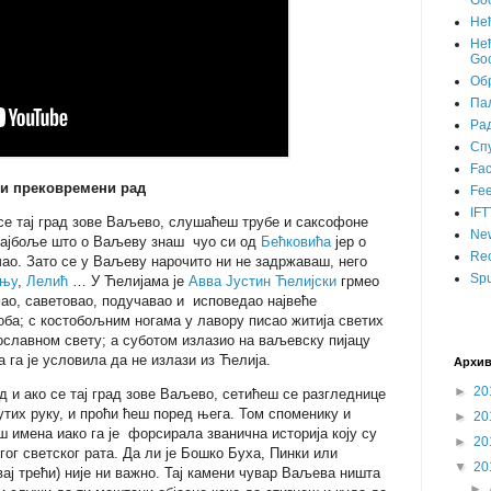
Goo
Не
Нећ
Goo
Об
Пал
Ра
Сп
Fa
 и прековремени рад
Fee
IFT
 се тај град зове Ваљево, слушаћеш трубе и саксофоне
Ne
 најбоље што о Ваљеву знаш чуо си од
Бећковића
јер о
Rec
чао. Зато се у Ваљеву нарочито ни не задржаваш, него
Spu
ињу
,
Лелић
… У Ћелијама је
Авва Јустин Ћелијски
грмео
ао, саветовао, подучавао и исповедао највеће
ба; с костобољним ногама у лавору писао житија светих
ославном свету; а суботом излазио на ваљевску пијацу
 га је условила да не излази из Ћелија.
Архив
►
20
ад и ако се тај град зове Ваљево, сетићеш се разгледнице
утих руку, и проћи ћеш поред њега. Том споменику и
►
20
ш имена иако га је форсирала званична историја коју су
►
20
гог светског рата. Да ли је Бошко Буха, Пинки или
▼
20
вај трећи) није ни важно. Тај камени чувар Ваљева ништа
►