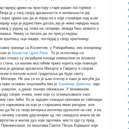
јстаријој цркви на простору старе рашке постојбине –
 Твоја је у свој својој архаичности и необичности јер
 којих црква као да је израсла и који стражаре над њом
ерију која је јединствен детаљ јер је нема ниједна наша
ожај у једној од ложа на галерији, можда ћеш зазвати у
мање. Немој се питати да ли присуствујеш
 крштењу оца нације, погледај у своју крштеницу.
самој граници са Косметом, у Рибарићима, низ понорницу
бљен је
манастир Црна Река
. То је испосница са
во откако су изграђени конаци измештени из влажног
з стена, са малим мостићем преко корита који повезује
ена је двојици архангела Михајлу и Гаврилу и својом
ењем и жељом њеног градитеља да буде свету
етеоре. Не зна се ко је њен ктитор и лако је могуће да
а први оснивач општежића био је
Јоаникије Девички
, чији
о уништен, а данас поново обновљен. У безименом
оду својих очева, оних који су осмишљавали хаос
ину свог бића. Ко је задојен скандал-причама из таблоида
ште наркомана за које је старешина имао ригидне, али
о да ће се твоја вечерња молитва односити на све, и на
о нечему сасвим другачијем од тих скандала иначе не би
врлетан и жилав дух који одолева, место где су пред
Првовенчаног, по моштима Светог Петра Коришког које