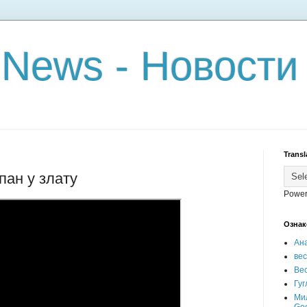
 News - Новости
Transl
пан у злату
Power
Ознак
Ан
ве
Вес
Гуг
Ми