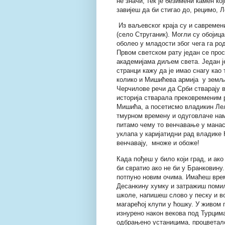
не значи, тек је безимени камен ко
завијеш да би стигао до, рецимо, 
Из ваљевског краја су и савреме
(село Струганик). Могли су обојица
оболео у младости због чега га ро
Првом светском рату један се прос
академијама диљем света. Један је
странци кажу да је имао снагу као 
колико и Мишићева армија у земљи
Черчилове речи да Срби стварају ви
историја стварала прековременим
Мишића, а посетисмо владикин Лел
тмурном времену и одуговлаче нам
питамо чему то венчавање у манаст
уклапа у каријатидни рад владике 
венчавају, множе и обоже!
Када пођеш у било који град, и ако
би свратио ако не би у Бранковину.
потпуно новим очима. Имаћеш врем
Десанкину хумку и затражиш помил
школе, напишеш слово у песку и в
магарећој клупи у ћошку. У живом
изнурено након векова под Турцим
одбрањено устаницима, процветал