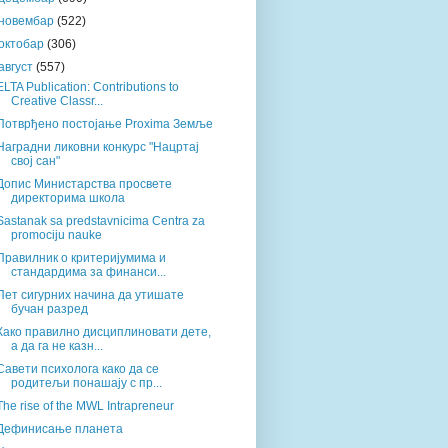
новембар
(522)
октобар
(306)
август
(557)
ELTA Publication: Contributions to
Creative Classr...
Потврђено постојање Proxima Земље
Наградни ликовни конкурс "Нацртај
свој сан"
Допис Министарства просвете
директорима школа
Sastanak sa predstavnicima Centra za
promociju nauke
Правилник о критеријумима и
стандардима за финанси...
Пет сигурних начина да утишате
бучан разред
Како правилно дисциплиновати дете,
а да га не казн...
Савети психолога како да се
родитељи понашају с пр...
The rise of the MWL Intrapreneur
Дефинисање планета