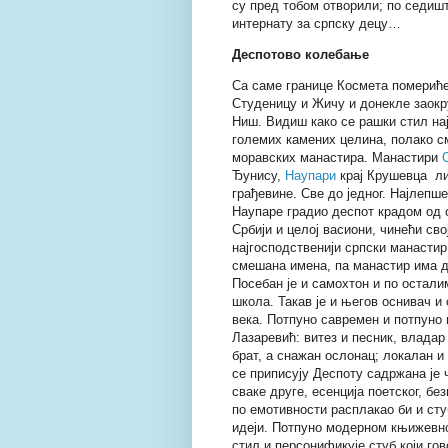
су пред тобом отворили; по седишт
интернату за српску децу…
Деспотово колебање
Са саме границе Космета помериће
Студеницу и Жичу и донекле заокр
Ниш. Видиш како се рашки стил на
големих камених целина, полако с
моравских манастира. Манастири
Ђунису,
Наупари
крај Крушевца ли
грађевине. Све до једног. Најлепше
Наупаре градио деспот крадом од с
Србији и целој васиони, чинећи св
најгосподственији српски манастир!
смешана имена, па манастир има д
Посебан је и самохтон и по остали
школа. Такав је и његов оснивач и
века. Потпуно савремен и потпуно
Лазаревић: витез и песник, владар
брат, а снажан ослонац; локалан и
се приписују Деспоту садржана је 
сваке друге, есенција поетског, б
по емотивности расплакао би и стуб
идеји. Потпуно модерном књижевно
стил и персонификује стуб који гов