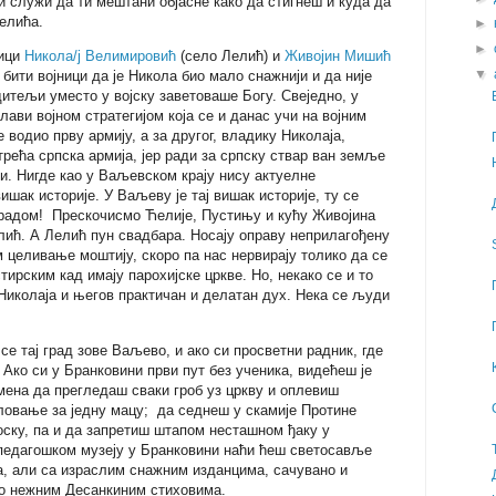
ји служи да ти мештани објасне како да стигнеш и куда да
Лелића.
►
►
ници
Никола/ј Велимировић
(село Лелић) и
Живојин Мишић
▼
 бити војници да је Никола био мало снажнији и да није
дитељи уместо у војску заветоваше Богу. Свеједно, у
лави војном стратегијом која се и данас учи на војним
 водио прву армију, а за другог, владику Николаја,
трећа српска армија, јер ради за српску ствар ван земље
. Нигде као у Ваљевском крају нису актуелне
шак историје. У Ваљеву је тај вишак историје, ту се
 радом! Прескочисмо Ћелије, Пустињу и кућу Живојина
ић. А Лелић пун свадбара. Носају оправу неприлагођену
 целивање моштију, скоро па нас нервирају толико да се
ирским кад имају парохијске цркве. Но, некако се и то
Николаја и његов практичан и делатан дух. Нека се људи
 се тај град зове Ваљево, и ако си просветни радник, где
 Ако си у Бранковини први пут без ученика, видећеш је
ена да прегледаш сваки гроб уз цркву и оплевиш
овање за једну мацу; да седнеш у скамије Протине
оску, па и да запретиш штапом несташном ђаку у
 педагошком музеју у Бранковини наћи ћеш светосавље
а, али са израслим снажним изданцима, сачувано и
о нежним Десанкиним стиховима.