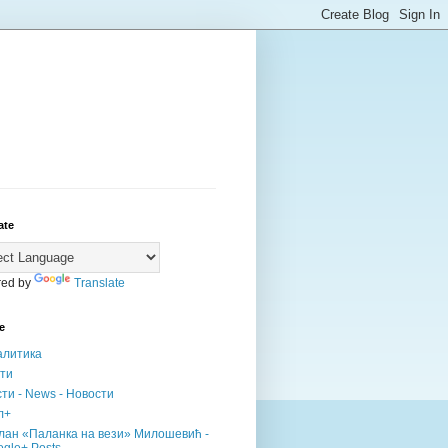
ate
ed by
Translate
е
алитика
сти
ти - News - Новости
л+
лан «Паланка на вези» Милошевић -