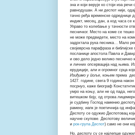
зна и који верује ко стоји иза реч
равнодушан. А ни деспот није, од
тачно ређа временске одреднице до
индикт, месец, дан, а код часа се 
Управо то колебање у тачности от
песничког. Место на коме се тешко
не може предвидети, место на ком
задрхтала рука песника… Мало р
својеврсна парафраза и библијске 
посланице апостола Павла и Давид
и ово дело једно велико песничко
и личних опсервација над њима. Из
ерудиције, али и огромног срца ко
Изиђимо у поље
, коњем према дес
1427. године, свега 9 година нако
посрнуо, каже биограф Констатнтин
умро на коњу, али не од пада, нег
витешком боју, од отрова лицемер
је судбину Господ наменио деспоту
рамену, иапк је поетичнија од инфа
Деспоту се одужио Деспотовац кој
научне скупове. Деспотову величин
и
рок-група Деспот
) само не они к
Но, деспоту су се најлепше одужи