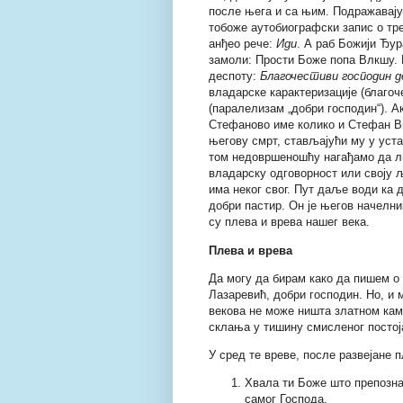
после њега и са њим. Подражавај
тобоже аутобиографски запис о тр
анђео рече:
Иди
. А раб Божији Ђур
замоли: Прости Боже попа Влкшу. Н
деспоту:
Благочестиви господин 
владарске карактеризације (благоч
(паралелизам „добри господин“). А
Стефаново име колико и Стефан Ви
његову смрт, стављајући му у уст
том недовршеношћу нагађамо да л
владарску одговорност или своју љ
има неког свог. Пут даље води ка
добри пастир. Он је његов начелни
су плева и врева нашег века.
Плева и врева
Да могу да бирам како да пишем о
Лазаревић, добри господин. Но, и м
векова не може ништа златном кам
склања у тишину смисленог постој
У сред те вреве, после развејане 
Хвала ти Боже што препозна
самог Господа.