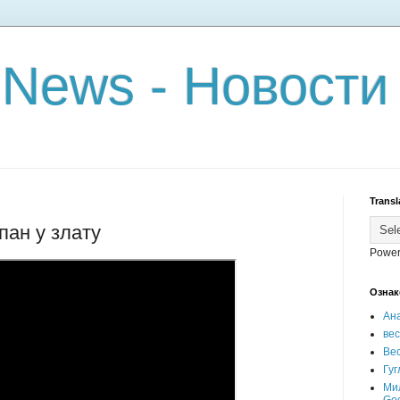
 News - Новости
Transl
пан у злату
Power
Ознак
Ан
ве
Вес
Гуг
Ми