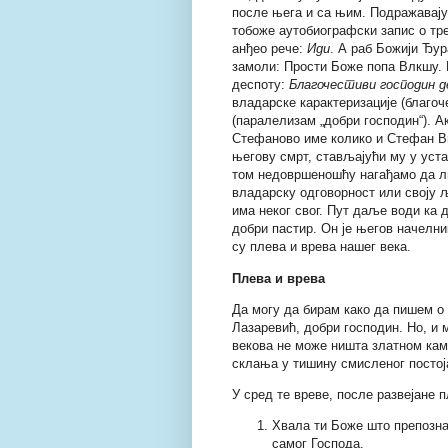
после њега и са њим. Подражавај
тобоже аутобиографски запис о тр
анђео рече:
Иди
. А раб Божији Ђур
замоли: Прости Боже попа Влкшу. Н
деспоту:
Благочестиви господин 
владарске карактеризације (благоч
(паралелизам „добри господин“). А
Стефаново име колико и Стефан Ви
његову смрт, стављајући му у уст
том недовршеношћу нагађамо да л
владарску одговорност или своју љ
има неког свог. Пут даље води ка
добри пастир. Он је његов начелни
су плева и врева нашег века.
Плева и врева
Да могу да бирам како да пишем о
Лазаревић, добри господин. Но, и м
векова не може ништа златном кам
склања у тишину смисленог постој
У сред те вреве, после развејане 
Хвала ти Боже што препозна
самог Господа.