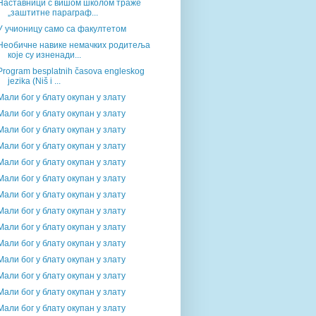
Наставници с вишом школом траже
„заштитне параграф...
У учионицу само са факултетом
Необичне навике немачких родитеља
које су изненади...
Program besplatnih časova engleskog
jezika (Niš i ...
Мали бог у блату окупан у злату
Мали бог у блату окупан у злату
Мали бог у блату окупан у злату
Мали бог у блату окупан у злату
Мали бог у блату окупан у злату
Мали бог у блату окупан у злату
Мали бог у блату окупан у злату
Мали бог у блату окупан у злату
Мали бог у блату окупан у злату
Мали бог у блату окупан у злату
Мали бог у блату окупан у злату
Мали бог у блату окупан у злату
Мали бог у блату окупан у злату
Мали бог у блату окупан у злату