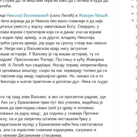
ји служи да ти мештани објасне како да стигнеш и куда да
Лелића.
►
►
ници
Никола/ј Велимировић
(село Лелић) и
Живојин Мишић
▼
 бити војници да је Никола био мало снажнији и да није
дитељи уместо у војску заветоваше Богу. Свеједно, у
лави војном стратегијом која се и данас учи на војним
 водио прву армију, а за другог, владику Николаја,
трећа српска армија, јер ради за српску ствар ван земље
. Нигде као у Ваљевском крају нису актуелне
шак историје. У Ваљеву је тај вишак историје, ту се
 радом! Прескочисмо Ћелије, Пустињу и кућу Живојина
ић. А Лелић пун свадбара. Носају оправу неприлагођену
 целивање моштију, скоро па нас нервирају толико да се
ирским кад имају парохијске цркве. Но, некако се и то
Николаја и његов практичан и делатан дух. Нека се људи
 се тај град зове Ваљево, и ако си просветни радник, где
 Ако си у Бранковини први пут без ученика, видећеш је
ена да прегледаш сваки гроб уз цркву и оплевиш
овање за једну мацу; да седнеш у скамије Протине
оску, па и да запретиш штапом несташном ђаку у
 педагошком музеју у Бранковини наћи ћеш светосавље
а, али са израслим снажним изданцима, сачувано и
о нежним Десанкиним стиховима.