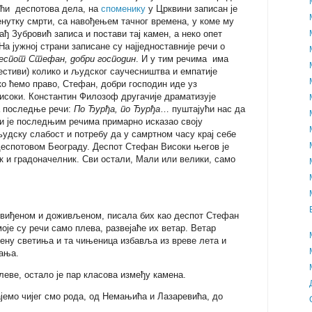
ући деспотова дела, на
споменику
у Црквини записан је
енутку смрти, са навођењем тачног времена, у коме му
ађ Зубровић записа и постави тај камен, а неко опет
а јужној страни записане су најједноставније речи о
деспот Стефан, добри господин
. И у тим речима има
естиви) колико и људског саучесништва и емпатије
ко ћемо право, Стефан, добри господин иде уз
соки. Константин Филозоф другачије драматизује
а последње речи:
По Ђурђа, по Ђурђа
… пуштајући нас да
и је последњим речима примарно исказао своју
удску слабост и потребу да у самртном часу крај себе
 деспотовом Београду. Деспот Стефан Високи његов је
к и градоначелник. Сви остали, Мали или велики, само
 виђеном и доживљеном, писала бих као деспот Стефан
оје су речи само плева, развејаће их ветар. Ветар
ену светиња и та чињеница избавља из вреве лета и
ања.
плеве, остало је пар класова између камена.
јемо чијег смо рода, од Немањића и Лазаревића, до