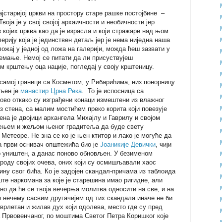
јстаријој цркви на простору старе рашке постојбине –
 Твоја је у свој својој архаичности и необичности јер
 којих црква као да је израсла и који стражаре над њом
ерију која је јединствен детаљ јер је нема ниједна наша
ожај у једној од ложа на галерији, можда ћеш зазвати у
мање. Немој се питати да ли присуствујеш
 крштењу оца нације, погледај у своју крштеницу.
самој граници са Косметом, у Рибарићима, низ понорницу
бљен је
манастир Црна Река
. То је испосница са
во откако су изграђени конаци измештени из влажног
з стена, са малим мостићем преко корита који повезује
ена је двојици архангела Михајлу и Гаврилу и својом
ењем и жељом њеног градитеља да буде свету
етеоре. Не зна се ко је њен ктитор и лако је могуће да
а први оснивач општежића био је
Јоаникије Девички
, чији
о уништен, а данас поново обновљен. У безименом
оду својих очева, оних који су осмишљавали хаос
ину свог бића. Ко је задојен скандал-причама из таблоида
ште наркомана за које је старешина имао ригидне, али
о да ће се твоја вечерња молитва односити на све, и на
о нечему сасвим другачијем од тих скандала иначе не би
врлетан и жилав дух који одолева, место где су пред
Првовенчаног, по моштима Светог Петра Коришког које