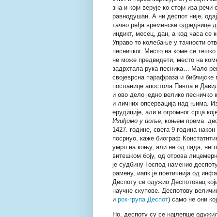
зна и који верује ко стоји иза реч
равнодушан. А ни деспот није, од
тачно ређа временске одреднице до
индикт, месец, дан, а код часа се 
Управо то колебање у тачности от
песничког. Место на коме се тешко
не може предвидети, место на ком
задрхтала рука песника… Мало р
својеврсна парафраза и библијске 
посланице апостола Павла и Давид
и ово дело једно велико песничко
и личних опсервација над њима. Из
ерудиције, али и огромног срца ко
Изиђимо у поље
, коњем према дес
1427. године, свега 9 година нако
посрнуо, каже биограф Констатнтин
умро на коњу, али не од пада, нег
витешком боју, од отрова лицемер
је судбину Господ наменио деспоту
рамену, иапк је поетичнија од инфа
Деспоту се одужио Деспотовац кој
научне скупове. Деспотову величин
и
рок-група Деспот
) само не они к
Но, деспоту су се најлепше одужи