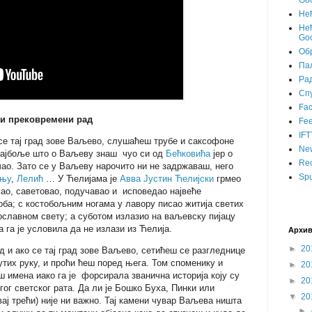
Goo
Не
Нећ
Goo
Об
Пал
Ра
Сп
Fa
 и прековремени рад
Fee
IFT
 се тај град зове Ваљево, слушаћеш трубе и саксофоне
Ne
 најбоље што о Ваљеву знаш чуо си од
Бећковића
јер о
Rec
чао. Зато се у Ваљеву нарочито ни не задржаваш, него
Spu
ињу
,
Лелић
… У Ћелијама је
Авва Јустин Ћелијски
грмео
ао, саветовао, подучавао и исповедао највеће
ба; с костобољним ногама у лавору писао житија светих
ославном свету; а суботом излазио на ваљевску пијацу
 га је условила да не излази из Ћелија.
Архив
►
20
ад и ако се тај град зове Ваљево, сетићеш се разгледнице
утих руку, и проћи ћеш поред њега. Том споменику и
►
20
ш имена иако га је форсирала званична историја коју су
►
20
гог светског рата. Да ли је Бошко Буха, Пинки или
▼
20
вај трећи) није ни важно. Тај камени чувар Ваљева ништа
►