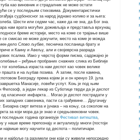
и стуба као виновник и страдалник не може остати
ајући се у последњим стиховима. Документаристички
гађаја судбоносног за народ једнако колико и за њега:
колеба. Шести или седми час, каже да не зна, да Бог зна.
вара нам врата могућих доживљаја и представља врхунац
 подноси бреме историје, место на коме се трајање више
е се смисао не може докучити, место на коме је можда
емек-дело
Слово љубве
, песничка посланица брату и
приче и Каину и Авељу, али и својеврсна разрада
ових псалма. Иако у чврстој форми писма, садржајно је
 колебање – ређање пробраних снажних слика из Библије
 тог колебања израста нам деспот као човек велике
је прашта и на љубав позива. А затим, после камена,
потовом Београду према којем је и он кренуо 19. јула
н завршетка Манасије, ловећи успут. Коњ је под њим
 Филозоф, а један лекар из Суботице тврди да је деспот
о од класичног инфаркта… Могао је деспот пострадати у
них западних савезника, пасти са грађевине… Другачију
. Бизарна смрт витеза и јунака – на коњу, са соколом на
ркта за који мора да је знао и средњовековни човек.
и последњих година организује
Фестивал витештва
,
у у наше време препознају и актуализују многи (постоји
оји највише могу научити од деспота – политичари.
ли и најбоље га разумели они који су живели непосредно