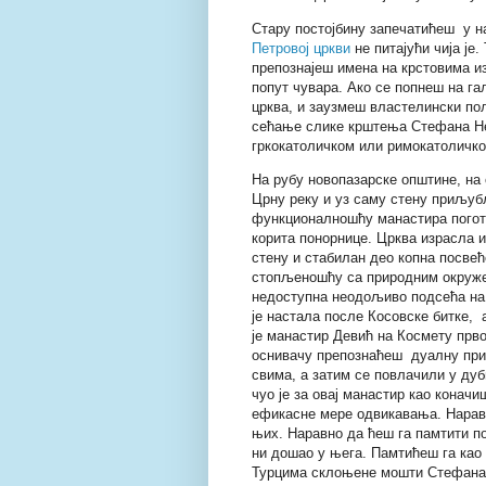
Стару постојбину запечатићеш у на
Петровој цркви
не питајући чија је.
препознајеш имена на крстовима из
попут чувара. Ако се попнеш на гал
црква, и заузмеш властелински пол
сећање слике крштења Стефана Не
гркокатоличком или римокатоличком
На рубу новопазарске општине, на 
Црну реку и уз саму стену приљу
функционалношћу манастира погото
корита понорнице. Црква израсла и
стену и стабилан део копна посвећ
стопљеношћу са природним окруж
недоступна неодољиво подсећа на М
је настала после Косовске битке, 
је манастир Девић на Космету прв
оснивачу препознаћеш дуалну прир
свима, а затим се повлачили у дуб
чуо је за овај манастир као коначи
ефикасне мере одвикавања. Наравн
њих. Наравно да ћеш га памтити п
ни дошао у њега. Памтићеш га као 
Турцима склоњене мошти Стефана 