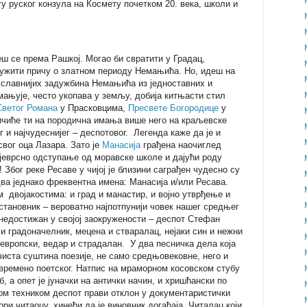
у руског конзула на Космету почетком 20. века, школи и
ш се према Рашкој. Могао би свратити у Градац,
ужити причу о златном периоду Немањића. Но, идеш на
јславнијих задужбина Немањића из једноставних и
мањује, често укопава у земљу, добија китњасти стил
Светог Романа
у Прасковцима,
Пресвете Богородице
у
чиће ти на породична имања више него на краљевске
г и најчудеснијег – деспотовог. Легенда каже да је и
вог оца Лазара. Зато је
Манасија
грађена наочиглед
ојеврсно одступање од моравске школе и дајући роду
 Због реке Ресаве у чијој је близини саграђен чудесно су
ва једнако фреквентна имена: Манасија и/или Ресава.
м двојакостима: и град и манастир, и војно утврђење и
 становник – вероватно најпотпунији човек нашег средњег
 недостижан у својој заокружености – деспот Стефан
 и градоначелник, мецена и стваралац, нејаки син и нежни
 европски, ведар и страдалан. У два песничка дела која
чиста суштина поезије, не само средњовековне, него и
езвремено поетског. Натпис на мраморном косовском стубу
, а опет је јуначки на антички начин, и хришћански по
м техником деспот прави отклон у документаристички
ори читаоцу, хинећи да је виновник догађаја. Читалац који