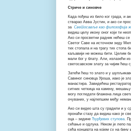
Стриче и синовче
Када пођеш из било ког града, и ак
стварао Авва Јустин, и ако си прос
за
Светосавље као филозофија 
видиш целу икону оног који ти нео
Ако си просветни радник нећеш се
Светог Саве на источном зиду Мил
тих стопала и на трагу тих стопа 
каљавији не можеш бити. Целим би
мали бог у блату. Али, излазећи 
светосавском злату за чијим ћеш с
Затећи ћеш то злато и у шупљика
Савиног синовца Уроша, иако је зла
манастира. Завидећеш рестаурато
ситних четкица на камену, мешању
могу погледати блажена лица све
очуваних, у најлепшем међу нема
Ако си видео шта су градили и у с
пронаћи стазу да видиш како је св
оца – зидине
Ђурђевих ступова
. П
сећање и одлука. Неком је лепо п
сећа концерта на којем су на бину