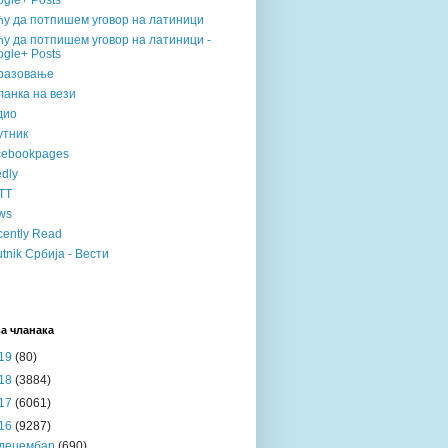
gle+ Posts
ћу да потпишем уговор на латиници
у да потпишем уговор на латиници -
gle+ Posts
разовање
анка на вези
дио
утник
cebookpages
dly
TT
ws
ently Read
tnik Србија - Вести
а чланака
19
(80)
18
(3884)
17
(6061)
16
(9287)
децембар
(690)