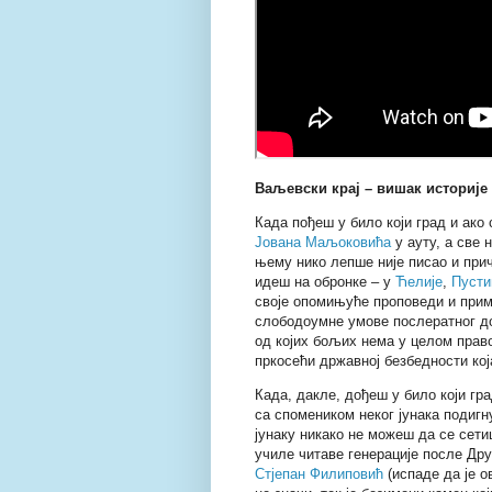
Ваљевски крај – вишак историје
Када пођеш у било који град и ако
Јована Маљоковића
у ауту, а све
њему нико лепше није писао и при
идеш на обронке – у
Ћелије
,
Пуст
своје опомињуће проповеди и прим
слободоумне умове послератног до
од којих бољих нема у целом прав
пркосећи државној безбедности која
Када, дакле, дођеш у било који гр
са спомеником неког јунака подигн
јунаку никако не можеш да се сети
училе читаве генерације после Дру
Стјепан Филиповић
(испаде да је о