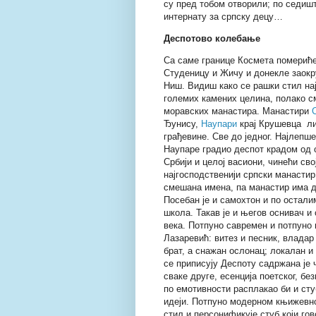
су пред тобом отворили; по седишт
интернату за српску децу…
Деспотово колебање
Са саме границе Космета помериће
Студеницу и Жичу и донекле заокр
Ниш. Видиш како се рашки стил на
големих камених целина, полако с
моравских манастира. Манастири
Ђунису,
Наупари
крај Крушевца ли
грађевине. Све до једног. Најлепше
Наупаре градио деспот крадом од с
Србији и целој васиони, чинећи св
најгосподственији српски манастир!
смешана имена, па манастир има д
Посебан је и самохтон и по остали
школа. Такав је и његов оснивач и
века. Потпуно савремен и потпуно
Лазаревић: витез и песник, владар
брат, а снажан ослонац; локалан и
се приписују Деспоту садржана је 
сваке друге, есенција поетског, б
по емотивности расплакао би и стуб
идеји. Потпуно модерном књижевно
стил и персонификује стуб који гов