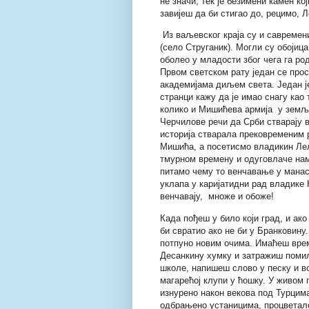
не значи, тек је безимени камен ко
завијеш да би стигао до, рецимо, 
Из ваљевског краја су и савреме
(село Струганик). Могли су обојица
оболео у младости због чега га ро
Првом светском рату један се прос
академијама диљем света. Један је
странци кажу да је имао снагу као 
колико и Мишићева армија у земљи
Черчилове речи да Срби стварају ви
историја стварала прековременим
Мишића, а посетисмо владикин Лел
тмурном времену и одуговлаче нам
питамо чему то венчавање у манаст
уклапа у каријатидни рад владике 
венчавају, множе и обоже!
Када пођеш у било који град, и ако
би свратио ако не би у Бранковину.
потпуно новим очима. Имаћеш врем
Десанкину хумку и затражиш помил
школе, напишеш слово у песку и в
магарећој клупи у ћошку. У живом
изнурено након векова под Турцим
одбрањено устаницима, процветал