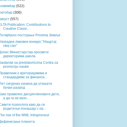
новембар
(522)
октобар
(306)
август
(557)
ELTA Publication: Contributions to
Creative Classr...
Потврђено постојање Proxima Земље
Наградни ликовни конкурс "Нацртај
свој сан"
Допис Министарства просвете
директорима школа
Sastanak sa predstavnicima Centra za
promociju nauke
Правилник о критеријумима и
стандардима за финанси...
Пет сигурних начина да утишате
бучан разред
Како правилно дисциплиновати дете,
а да га не казн...
Савети психолога како да се
родитељи понашају с пр...
The rise of the MWL Intrapreneur
Дефинисање планета