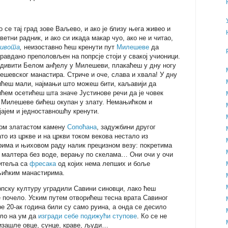
о се тај град зове Ваљево, и ако је близу њега живео и
ветни радник, и ако си икада макар чуо, ако не и читао,
живота
,
неизоставно ћеш кренути пут
Милешеве
да
правдано преполовљен на попрсје стоји у свакој учионици.
 дивити Белом анђелу у Милешеви, плакаћеш у дну ногу
ешевског манастира. Стриче и оче, слава и хвала! У дну
бићеш мали, најмањи што можеш бити, каљавији да
ћем осетићеш шта значе Јустинове речи да је човек
из Милешеве бићеш окупан у злату. Немањићком и
јајем и једноставношћу кренути.
вом златастом камену
Сопоћана
, задужбини другог
то из цркве и на цркви током векова нестало из
рима и њиховом раду налик прецизном везу: покретима
 малтера без воде, верању по скелама… Они очи у очи
титеља са
фресака
од којих нема лепших и боље
њићким манастирима.
рпску културу уградили Савини синовци, лако ћеш
е почело. Уским путем отворићеш тесна врата Савиног
ре 20-ак година били су само руина, а онда се десило
ало на ум да
изгради себе подижући ступове
. Ко се не
 изашле овце, сунце, краве, људи…