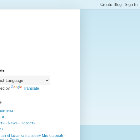
ate
ed by
Translate
е
алитика
сти
ти - News - Новости
л+
лан «Паланка на вези» Милошевић -