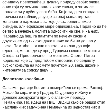
оснивачу препознаћеш дуалну природу својих очева,
оних који су осмишљавали хаос свима, а затим се
повлачили у дубину свог бића. Ко је задојен скандал-
причама из таблоида чуо је за овај манастир као
коначиште наркомана за које је старешина имао
ригидне, али ефикасне мере одвикавања. Наравно да ће
се твоја вечерња молитва односити на све, и на њих.
Наравно да ћеш га памтити по нечему сасвим
другачијем од тих скандала иначе не би ни дошао у
њега. Памтићеш га као врлетан и жилав дух који
одолева, место где су пред Турцима склоњене мошти
Стефана Првовенчаног, по моштима Светог Петра
Коришког које су пред тобом отворили; по седишту
руског конзула на Космету почетком 20. века, школи и
интернату за српску децу…
Деспотово колебање
Са саме границе Космета померићеш се према Рашкој.
Могао би свратити у Градац, Студеницу и Жичу и
донекле заокружити причу о златном периоду
Немањића. Но, идеш на Ниш. Видиш како се рашки стил
најславнијих задужбина Немањића из једноставних и