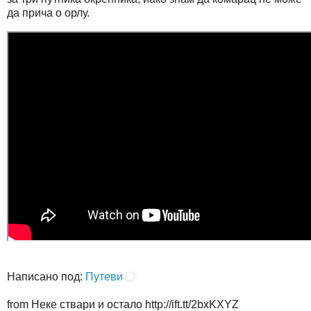
да прича о орлу.
Написано под:
Путеви
from Неке ствари и остало http://ift.tt/2bxKXYZ