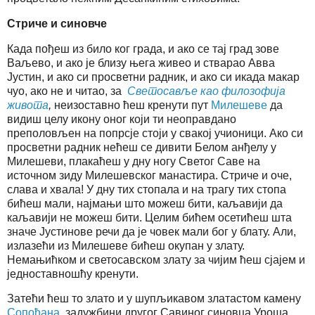
Стриче и синовче
Када пођеш из било ког града, и ако се тај град зове
Ваљево, и ако је близу њега живео и стварао Авва
Јустин, и ако си просветни радник, и ако си икада макар
чуо, ако не и читао, за
Светосавље као филозофија
живота
,
неизоставно ћеш кренути пут
Милешеве
да
видиш целу икону оног који ти неоправдано
преполовљен на попрсје стоји у свакој учионици. Ако си
просветни радник нећеш се дивити Белом анђелу у
Милешеви, плакаћеш у дну ногу Светог Саве на
источном зиду Милешевског манастира. Стриче и оче,
слава и хвала! У дну тих стопала и на трагу тих стопа
бићеш мали, најмањи што можеш бити, каљавији да
каљавији не можеш бити. Целим бићем осетићеш шта
значе Јустинове речи да је човек мали бог у блату. Али,
излазећи из Милешеве бићеш окупан у злату.
Немањићком и светосавском злату за чијим ћеш сјајем и
једноставношћу кренути.
Затећи ћеш то злато и у шупљикавом златастом камену
Сопоћана
, задужбини другог Савиног синовца Уроша,