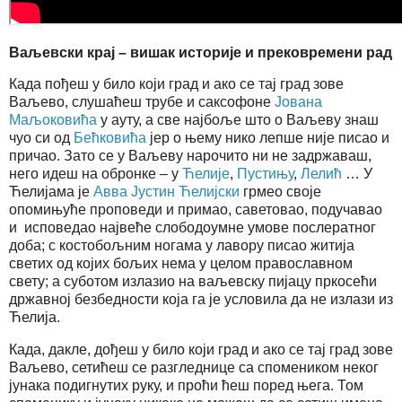
Ваљевски крај – вишак историје и прековремени рад
Када пођеш у било који град и ако се тај град зове
Ваљево, слушаћеш трубе и саксофоне
Јована
Маљоковића
у ауту, а све најбоље што о Ваљеву знаш
чуо си од
Бећковића
јер о њему нико лепше није писао и
причао. Зато се у Ваљеву нарочито ни не задржаваш,
него идеш на обронке – у
Ћелије
,
Пустињу
,
Лелић
… У
Ћелијама је
Авва Јустин Ћелијски
грмео своје
опомињуће проповеди и примао, саветовао, подучавао
и исповедао највеће слободоумне умове послератног
доба; с костобољним ногама у лавору писао житија
светих од којих бољих нема у целом православном
свету; а суботом излазио на ваљевску пијацу пркосећи
државној безбедности која га је условила да не излази из
Ћелија.
Када, дакле, дођеш у било који град и ако се тај град зове
Ваљево, сетићеш се разгледнице са спомеником неког
јунака подигнутих руку, и проћи ћеш поред њега. Том