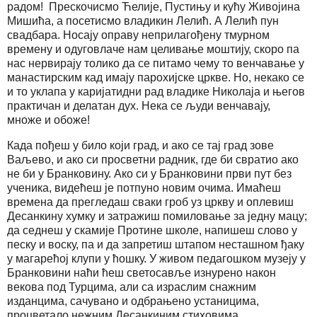
радом! Прескочисмо Ћелије, Пустињу и кућу Живојина
Мишића, а посетисмо владикин Лелић. А Лелић пун
свадбара. Носају оправу неприлагођену тмурном
времену и одуговлаче нам целивање моштију, скоро па
нас нервирају толико да се питамо чему то венчавање у
манастирским кад имају парохијске цркве. Но, некако се
и то уклапа у каријатидни рад владике Николаја и његов
практичан и делатан дух. Нека се људи венчавају,
множе и обоже!
Када пођеш у било који град, и ако се тај град зове
Ваљево, и ако си просветни радник, где би свратио ако
не би у Бранковину. Ако си у Бранковини први пут без
ученика, видећеш је потпуно новим очима. Имаћеш
времена да прегледаш сваки гроб уз цркву и оплевиш
Десанкину хумку и затражиш помиловање за једну мацу;
да седнеш у скамије Протине школе, напишеш слово у
песку и воску, па и да запретиш штапом несташном ђаку
у магарећој клупи у ћошку. У живом педагошком музеју у
Бранковини наћи ћеш светосавље изнурено након
векова под Турцима, али са израслим снажним
изданцима, сачувано и одбрањено устаницима,
процветало нежним Десанкиним стиховима.