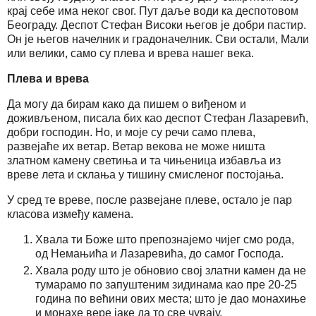
крај себе има неког свог. Пут даље води ка деспотовом
Београду. Деспот Стефан Високи његов је добри пастир.
Он је његов начелник и градоначелник. Сви остали, Мали
или велики, само су плева и врева нашег века.
Плева и врева
Да могу да бирам како да пишем о виђеном и
доживљеном, писала бих као деспот Стефан Лазаревић,
добри господин. Но, и моје су речи само плева,
развејаће их ветар. Ветар векова не може ништа
златном камену светиња и та чињеница избавља из
вреве лета и склања у тишину смисленог постојања.
У сред те вреве, после развејане плеве, остало је пар
класова између камена.
Хвала ти Боже што препознајемо чијег смо рода,
од Немањића и Лазаревића, до самог Господа.
Хвала роду што је обновио свој златни камен да не
тумарамо по запуштеним зидинама као пре 20-25
година по већини ових места; што је дао монахиње
и монахе вере јаке да то све чувају.