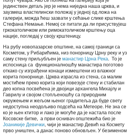
попут чувара. Ако се попнеш на галерију која је
јединствен детаљ јер је нема ниједна наша црква, и
заузмеш властелински положај у једној од ложа на
галерији, можда ћеш зазвати у сећање слике крштења
Стефана Немање. Немој се питати да ли присуствујеш
гркокатоличком или римокатоличком крштењу оца
нације, погледај у своју крштеницу.
На рубу новопазарске општине, на самој граници са
Косметом, у Рибарићима, низ понорницу Црну реку и уз
саму стену приљубљен је
манастир Црна Река
. То је
испосница са функционалношћу манастира поготово
откако су изграђени конаци измештени из влажног
корита понорнице. Црква израсла из стена, са малим
мостићем преко корита који повезује стену и стабилан
део копна посвећена је двојици архангела Михајлу и
Гаврилу и својом стопљеношћу са природним
окружењем и жељом њеног градитеља да буде свету
недоступна неодољиво подсећа на Метеоре. Не зна се
ко је њен ктитор и лако је могуће да је настала после
Косовске битке, а први оснивач општежића био је
Јоаникије Девички
, чији је манастир Девић на Космету
прво уништен, а данас поново обновљен. У безименом