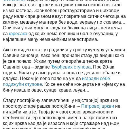
иако је злато из цркве и на цркви током векова нестало
из манастира. Завидећеш рестаураторима и њиховом
раду налик прецизном везу: покретима ситних четкица на
камену, мешању малтера без воде, верању по скелама…
Они очи у очи могу погледати блажена лица светитеља
са
фресака
од којих нема лепших и боље очуваних, у
најлепшем међу немањићким манастирима.
Ако си видео шта су градили и у српску културу уградили
Савини синовци, лако ћеш пронаћи стазу да видиш како
је све почело. Уским путем отворићеш тесна врата
Савиног оца – зидине
Ђурђевих ступова
. Пре 20-ак
година били су само руина, а онда се десило сећање и
одлука. Неком је лепо пало на ум да
изгради себе
подижући ступове
. Ко се не сећа концерта на којем су на
бину изашле овце, сунце, краве, људи…
Стару постојбину запечатићеш у најстаријој цркви на
простору старе рашке постојбине –
Петровој цркви
не
питајући чија је. Твоја је у свој својој архаичности и
необичности јер препознајеш имена на крстовима из
којих црква као да је израсла и који стражаре над њом