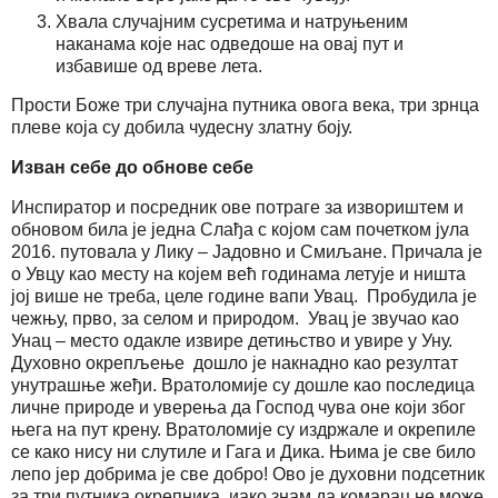
Хвала случајним сусретима и натруњеним
наканама које нас одведоше на овај пут и
избавише од вреве лета.
Прости Боже три случајна путника овога века, три зрнца
плеве која су добила чудесну златну боју.
Изван себе до обнове себе
Инспиратор и посредник ове потраге за извориштем и
обновом била је једна Слађа с којом сам почетком јула
2016. путовала у Лику – Јадовно и Смиљане. Причала је
о Увцу као месту на којем већ годинама летује и ништа
јој више не треба, целе године вапи Увац. Пробудила је
чежњу, прво, за селом и природом. Увац је звучао као
Унац – место одакле извире детињство и увире у Уну.
Духовно окрепљење дошло је накнадно као резултат
унутрашње жеђи. Вратоломије су дошле као последица
личне природе и уверења да Господ чува оне који због
њега на пут крену. Вратоломије су издржале и окрепиле
се како нису ни слутиле и Гага и Дика. Њима је све било
лепо јер добрима је све добро! Ово је духовни подсетник
за три путника окрепника, иако знам да комарац не може