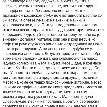
се приписују Деспоту садржана је чиста суштина
поезије, не само средњовековне, него и сваке друге,
есенција поетског, безвремено поетског. Натпис на
мраморном косовском стубу по емотивности расплакао
би и стуб, а опет је јуначки на антички начин, и
хришћански по идеји. Потпуно модерном књижевном
техником деспот прави отклон у документаристички стил
и персонификује стуб који говори читаоцу, хинећи да је
виновник догађаја. Читалац који зна и који верује ко
стоји иза речи стуба као виновник и страдалник не може
остати равнодушан. А ни деспот није, одајући се у
последњим стиховима. Документаристички тачно ређа
временске одреднице догађаја судбоносног за народ
једнако колико и за њега: индикт, месец, дан, а код часа
се колеба. Шести или седми час, каже да не зна, да Бог
зна. Управо то колебање у тачности отвара нам врата
могућих доживљаја и представља врхунац песничког.
Место на коме се тешко подноси бреме историје, место
на коме се трајање више не може предвидети, место на
коме се смисао не може докучити, место на коме је
можда задрхтала рука песника… Мало ремек-дело
Слово љубве
, песничка посланица брату и својеврсна
парафраза и библијске приче и Каину и Авељу, али и