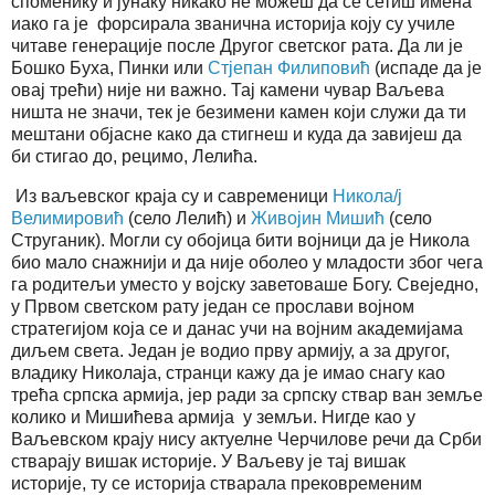
споменику и јунаку никако не можеш да се сетиш имена
иако га је форсирала званична историја коју су училе
читаве генерације после Другог светског рата. Да ли је
Бошко Буха, Пинки или
Стјепан Филиповић
(испаде да је
овај трећи) није ни важно. Тај камени чувар Ваљева
ништа не значи, тек је безимени камен који служи да ти
мештани објасне како да стигнеш и куда да завијеш да
би стигао до, рецимо, Лелића.
Из ваљевског краја су и савременици
Никола/ј
Велимировић
(село Лелић) и
Живојин Мишић
(село
Струганик). Могли су обојица бити војници да је Никола
био мало снажнији и да није оболео у младости због чега
га родитељи уместо у војску заветоваше Богу. Свеједно,
у Првом светском рату један се прослави војном
стратегијом која се и данас учи на војним академијама
диљем света. Један је водио прву армију, а за другог,
владику Николаја, странци кажу да је имао снагу као
трећа српска армија, јер ради за српску ствар ван земље
колико и Мишићева армија у земљи. Нигде као у
Ваљевском крају нису актуелне Черчилове речи да Срби
стварају вишак историје. У Ваљеву је тај вишак
историје, ту се историја стварала прековременим