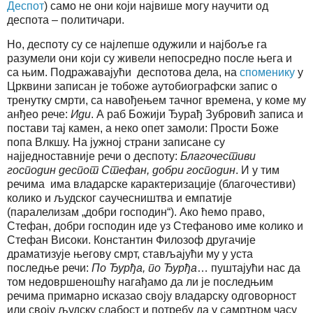
Деспот
) само не они који највише могу научити од
деспота – политичари.
Но, деспоту су се најлепше одужили и најбоље га
разумели они који су живели непосредно после њега и
са њим. Подражавајући деспотова дела, на
споменику
у
Црквини записан је тобоже аутобиографски запис о
тренутку смрти, са навођењем тачног времена, у коме му
анђео рече:
Иди
. А раб Божији Ђурађ Зубровић записа и
постави тај камен, а неко опет замоли: Прости Боже
попа Влкшу. На јужној страни записане су
најједноставније речи о деспоту:
Благочестиви
господин деспот Стефан, добри господин
. И у тим
речима има владарске карактеризације (благочестиви)
колико и људског саучесништва и емпатије
(паралелизам „добри господин“). Ако ћемо право,
Стефан, добри господин иде уз Стефаново име колико и
Стефан Високи. Константин Филозоф другачије
драматизује његову смрт, стављајући му у уста
последње речи:
По Ђурђа, по Ђурђа
… пуштајући нас да
том недовршеношћу нагађамо да ли је последњим
речима примарно исказао своју владарску одговорност
или своју људску слабост и потребу да у самртном часу