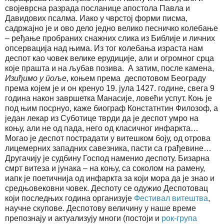
својеврсна разрада посланице апостола Павла и
Давидових псалма. Иако у чврстој форми писма,
садржајно је и ово дело једно велико песничко колебање
– ређање пробраних снажних слика из Библије и личних
опсервација над њима. Из тог колебања израста нам
деспот као човек велике ерудиције, али и огромног срца
које прашта и на љубав позива. А затим, после камена,
Изиђимо у поље
, коњем према деспотовом Београду
према којем је и он кренуо 19. јула 1427. године, свега 9
година након завршетка Манасије, ловећи успут. Коњ је
под њим посрнуо, каже биограф Констатнтин Филозоф, а
један лекар из Суботице тврди да је деспот умро на
коњу, али не од пада, него од класичног инфаркта…
Могао је деспот пострадати у витешком боју, од отрова
лицемерних западних савезника, пасти са грађевине…
Другачију је судбину Господ наменио деспоту. Бизарна
смрт витеза и јунака – на коњу, са соколом на рамену,
иапк је поетичнија од инфаркта за који мора да је знао и
средњовековни човек. Деспоту се одужио Деспотовац
који последњих година организује
Фестивал витештва
,
научне скупове. Деспотову величину у наше време
препознају и актуализују многи (постоји и
рок-група