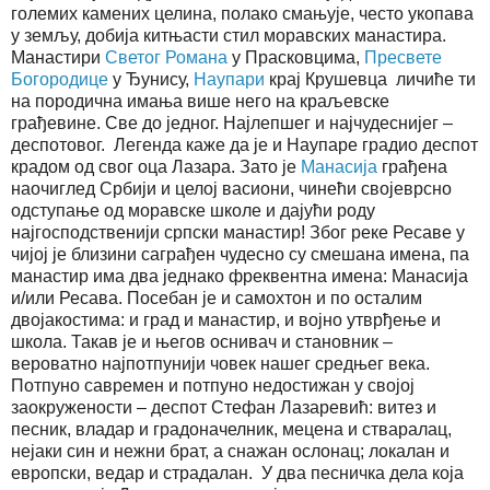
големих камених целина, полако смањује, често укопава
у земљу, добија китњасти стил моравских манастира.
Манастири
Светог Романа
у Прасковцима,
Пресвете
Богородице
у Ђунису,
Наупари
крај Крушевца личиће ти
на породична имања више него на краљевске
грађевине. Све до једног. Најлепшег и најчудеснијег –
деспотовог. Легенда каже да је и Наупаре градио деспот
крадом од свог оца Лазара. Зато је
Манасија
грађена
наочиглед Србији и целој васиони, чинећи својеврсно
одступање од моравске школе и дајући роду
најгосподственији српски манастир! Због реке Ресаве у
чијој је близини саграђен чудесно су смешана имена, па
манастир има два једнако фреквентна имена: Манасија
и/или Ресава. Посебан је и самохтон и по осталим
двојакостима: и град и манастир, и војно утврђење и
школа. Такав је и његов оснивач и становник –
вероватно најпотпунији човек нашег средњег века.
Потпуно савремен и потпуно недостижан у својој
заокружености – деспот Стефан Лазаревић: витез и
песник, владар и градоначелник, мецена и стваралац,
нејаки син и нежни брат, а снажан ослонац; локалан и
европски, ведар и страдалан. У два песничка дела која