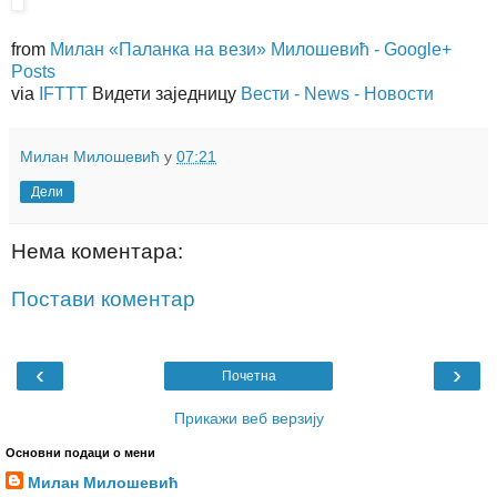
from
Милан «Паланка на вези» Милошевић - Google+
Posts
via
IFTTT
Видети заједницу
Вести - News - Новости
Милан Милошевић
у
07:21
Дели
Нема коментара:
Постави коментар
‹
›
Почетна
Прикажи веб верзију
Основни подаци о мени
Милан Милошевић