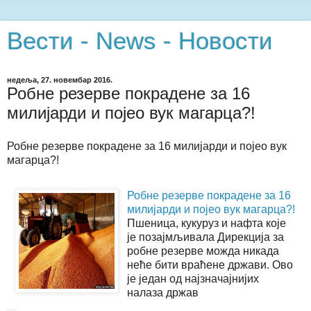
Вести - News - Новости
недеља, 27. новембар 2016.
Робне резерве покрадене за 16
милијарди и појео вук магарца?!
Робне резерве покрадене за 16 милијарди и појео вук
магарца?!
Робне резерве покрадене за 16
милијарди и појео вук магарца?!
Пшеница, кукуруз и нафта које
је позајмљивала Дирекција за
робне резерве можда никада
неће бити враћене држави. Ово
је један од најзначајнијих
налаза држав