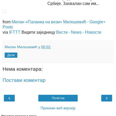
Србије. Захвалан сам им...
from
Милан «Паланка на вези» Милошевић - Google+
Posts
via
IFTTT
Видети заједницу
Вести - News - Новости
Милан Милошевић
у
00:02
Дели
Нема коментара:
Постави коментар
‹
›
Почетна
Прикажи веб верзију
Основни подаци о мени