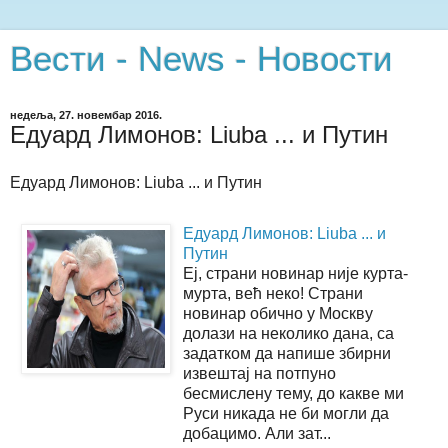
Вести - News - Новости
недеља, 27. новембар 2016.
Едуард Лимонов: Liuba ... и Путин
Едуард Лимонов: Liuba ... и Путин
Едуард Лимонов: Liuba ... и
Путин
Еј, страни новинар није курта-
мурта, већ неко! Страни
новинар обично у Москву
долази на неколико дана, са
задатком да напише збирни
извештај на потпуно
бесмислену тему, до какве ми
Руси никада не би могли да
добацимо. Али зат...