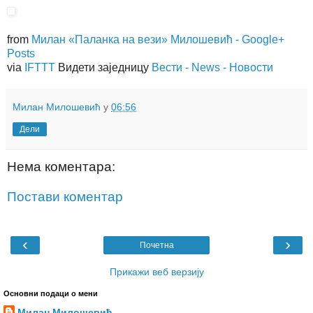
from
Милан «Паланка на вези» Милошевић - Google+
Posts
via
IFTTT
Видети заједницу
Вести - News - Новости
Милан Милошевић
у
06:56
Дели
Нема коментара:
Постави коментар
‹
›
Почетна
Прикажи веб верзију
Основни подаци о мени
Милан Милошевић