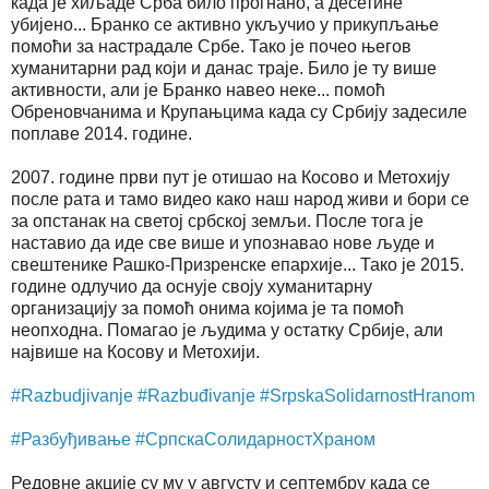
када је хиљаде Срба било прогнано, а десетине
убијено... Бранко се активно укључио у прикупљање
помоћи за настрадале Србе. Тако је почео његов
хуманитарни рад који и данас траје. Било је ту више
активности, али је Бранко навео неке... помоћ
Обреновчанима и Крупањцима када су Србију задесиле
поплаве 2014. године.
2007. године први пут је отишао на Косово и Метохију
после рата и тамо видео како наш народ живи и бори се
за опстанак на светој србској земљи. После тога је
наставио да иде све више и упознавао нове људе и
свештенике Рашко-Призренске епархије... Тако је 2015.
године одлучио да оснује своју хуманитарну
организацију за помоћ онима којима је та помоћ
неопходна. Помагао је људима у остатку Србије, али
највише на Косову и Метохији.
#Razbudjivanje
#Razbuđivanje
#SrpskaSolidarnostHranom
#Разбуђивање
#СрпскаСолидарностХраном
Редовне акције су му у августу и септембру када се