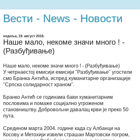
Вести - News - Новости
недеља, 19. август 2018.
Наше мало, некоме значи много ! -
(Разбуђивање)
Наше мало, некоме значи много ! - (Разбуђивање)
У четрнаестој емисији емисији "Разбуђивање" угостили
смо Бранка Антића, испред хуманитарне организације
"Српска солидарност храном".
Бранко Антић се годинама бави хуманитарним
пословима и помаже социјално угроженом
становништву. Добровољни давалац крви је преко 50
пута.
Средином марта 2004. године када су Албанци на
Косову и Метохији извели страшан Мартовски погром,