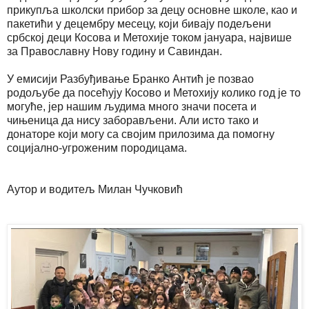
прикупља школски прибор за децу основне школе, као и
пакетићи у децембру месецу, који бивају подељени
србској деци Косова и Метохије током јануара, највише
за Православну Нову годину и Савиндан.
У емисији Разбуђивање Бранко Антић је позвао
родољубе да посећују Косово и Метохију колико год је то
могуће, јер нашим људима много значи посета и
чињеница да нису заборављени. Али исто тако и
донаторе који могу са својим прилозима да помогну
социјално-угроженим породицама.
Аутор и водитељ Милан Чучковић