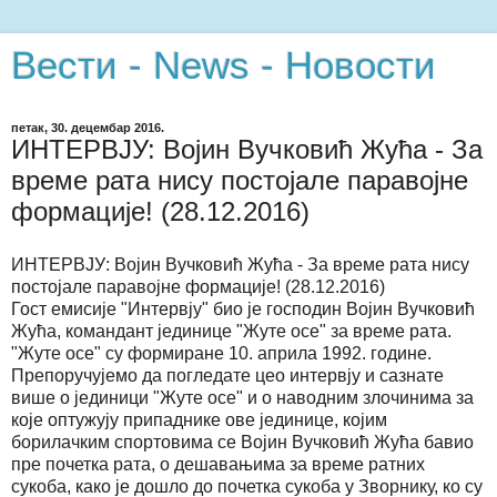
Вести - News - Новости
петак, 30. децембар 2016.
ИНТЕРВЈУ: Војин Вучковић Жућа - За
време рата нису постојале паравојне
формације! (28.12.2016)
ИНТЕРВЈУ: Војин Вучковић Жућа - За време рата нису
постојале паравојне формације! (28.12.2016)
Гост емисије "Интервју" био је господин Војин Вучковић
Жућа, командант јединице "Жуте осе" за време рата.
"Жуте осе" су формиране 10. априла 1992. године.
Препоручујемо да погледате цео интервју и сазнате
више о јединици "Жуте осе" и о наводним злочинима за
које оптужују припаднике ове јединице, којим
борилачким спортовима се Војин Вучковић Жућа бавио
пре почетка рата, о дешавањима за време ратних
сукоба, како је дошло до почетка сукоба у Зворнику, ко су