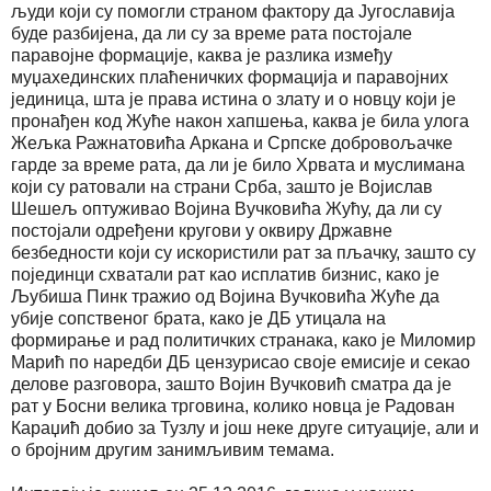
људи који су помогли страном фактору да Југославија
буде разбијена, да ли су за време рата постојале
паравојне формације, каква је разлика између
муџахединских плаћеничких формација и паравојних
јединица, шта је права истина о злату и о новцу који је
пронађен код Жуће након хапшења, каква је била улога
Жељка Ражнатовића Аркана и Српске добровољачке
гарде за време рата, да ли је било Хрвата и муслимана
који су ратовали на страни Срба, зашто је Војислав
Шешељ оптуживао Војина Вучковића Жућу, да ли су
постојали одређени кругови у оквиру Државне
безбедности који су искористили рат за пљачку, зашто су
појединци схватали рат као исплатив бизнис, како је
Љубиша Пинк тражио од Војина Вучковића Жуће да
убије сопственог брата, како је ДБ утицала на
формирање и рад политичких странака, како је Миломир
Марић по наредби ДБ цензурисао своје емисије и секао
делове разговора, зашто Војин Вучковић сматра да је
рат у Босни велика трговина, колико новца је Радован
Караџић добио за Тузлу и још неке друге ситуације, али и
о бројним другим занимљивим темама.