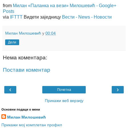
from
Милан «Паланка на вези» Милошевић - Google+
Posts
via
IFTTT
Видети заједницу
Вести - News - Новости
Милан Милошевић
у
00:04
Дели
Нема коментара:
Постави коментар
‹
›
Почетна
Прикажи веб верзију
Основни подаци о мени
Милан Милошевић
Прикажи мој комплетан профил