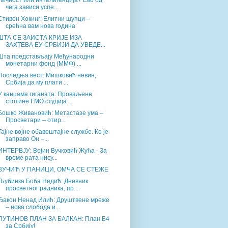
Личност или интелигенција? Ево од
чега зависи успе...
Стивен Хокинг: Елитни шупци –
срећна вам нова година
ШТА СЕ ЗАИСТА КРИЈЕ ИЗА
ЗАХТЕВА ЕУ СРБИЈИ ДА УВЕДЕ...
Шта представљају Међународни
монетарни фонд (ММФ) ...
Последња вест: Мишковић невин,
Србија да му плати ...
У канџама гиганата: Проваљене
стотине ГМО студија ...
Бошко Живановић: Метастазе ума –
Просветари – отир...
Тајне војне обавештајне службе. Ко је
заправо Он –...
ИНТЕРВЈУ: Војин Вучковић Жућа - За
време рата нису...
ВУЧИЋ У ПАНИЦИ, ОМЧА СЕ СТЕЖЕ
Љубинка Боба Недић: Дневник
просветног радника, пр...
Ђакон Ненад Илић: Друштвене мреже
– нова слобода и...
ПУТИНОВ ПЛАН ЗА БАЛКАН: План Б4
за Србију!