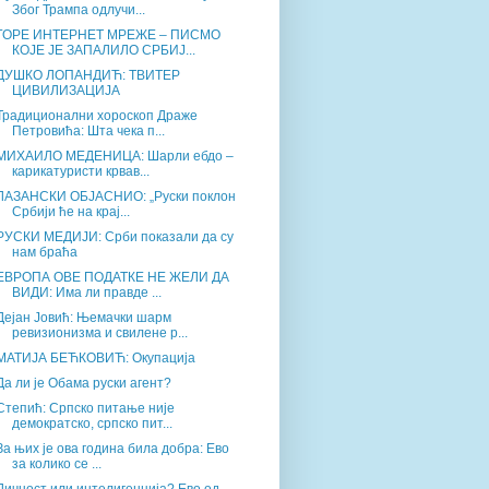
Због Трампа одлучи...
ГОРЕ ИНТЕРНЕТ МРЕЖЕ – ПИСМО
КОЈЕ ЈЕ ЗАПАЛИЛО СРБИЈ...
ДУШКО ЛОПАНДИЋ: ТВИТЕР
ЦИВИЛИЗАЦИЈА
Традиционални хороскоп Драже
Петровића: Шта чека п...
МИХАИЛО МЕДЕНИЦА: Шарли ебдо –
карикатуристи крвав...
ЛАЗАНСКИ ОБЈАСНИО: „Руски поклон
Србији ће на крај...
РУСКИ МЕДИЈИ: Срби показали да су
нам браћа
ЕВРОПА ОВЕ ПОДАТКЕ НЕ ЖЕЛИ ДА
ВИДИ: Има ли правде ...
Дејан Јовић: Њемачки шарм
ревизионизма и свилене р...
МАТИЈА БЕЋКОВИЋ: Окупација
Да ли је Обама руски агент?
Степић: Српско питање није
демократско, српско пит...
За њих је ова година била добра: Ево
за колико се ...