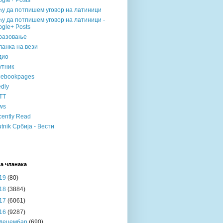
gle+ Posts
ћу да потпишем уговор на латиници
у да потпишем уговор на латиници -
gle+ Posts
разовање
анка на вези
дио
утник
cebookpages
dly
TT
ws
ently Read
tnik Србија - Вести
а чланака
19
(80)
18
(3884)
17
(6061)
16
(9287)
децембар
(690)