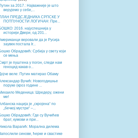
Путин за 2017.: Најважније је што
верујемо у себе,...
ПЛАН ПРЕДСЈЕДНИКА СРПСКЕ У
ПОТПУНОСТИ ЛОГИЧАН: Пре...
БОШКО: 2016. најуспешнија у
историји Двери, од 201...
Американци веровали да је Русија
заувек постала Ir...
Бошко Обрадовић: Србија у свету који
се мења
Смрт је пуштена у погон, следи нам
геноцид какав о...
Дојче веле: Путин матирао Обаму
Александар Вучић: Новогодишње
поруке (кроз године ...
Михаило Меденица: Шредеру, ожени
ме!
Албанска нација је „скројена“ по
„бечкој мустри“ –...
Бошко Обрадовић: Где су Вучићев
брат, кумови и при...
Никола Варагић: Морална дилема
Запослили синове, ћерке и свастике