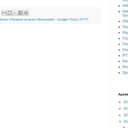
Goo
Не
Нећ
Goo
Милан «Паланка на вези» Милошевић - Google+ Posts
,
IFTTT
Об
Пал
Ра
Сп
Fa
Fee
IFT
Ne
Rec
Spu
Архив
►
20
►
20
►
20
▼
20
▼