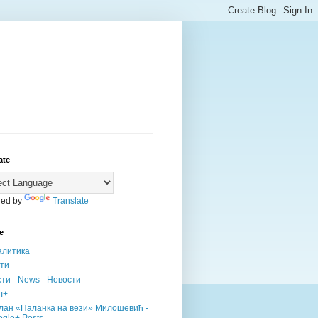
ate
ed by
Translate
е
алитика
сти
ти - News - Новости
л+
лан «Паланка на вези» Милошевић -