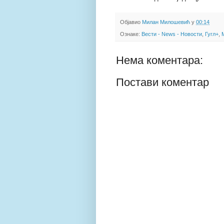
Објавио
Милан Милошевић
у
00:14
Ознаке:
Вести - News - Новости
,
Гугл+
,
Нема коментара:
Постави коментар