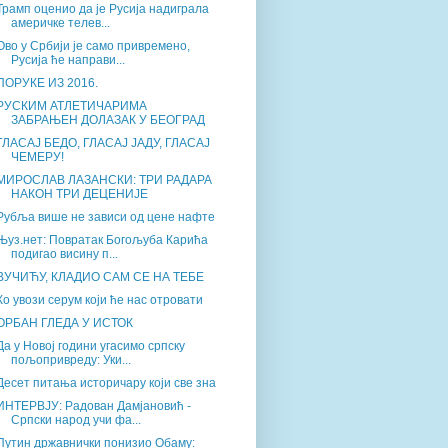
Трамп оценио да је Русија надиграла
америчке телев...
Ово у Србији је само привремено,
Русија ће направи...
ПОРУКЕ ИЗ 2016.
РУСКИМ АТЛЕТИЧАРИМА
ЗАБРАЊЕН ДОЛАЗАК У БЕОГРАД
ГЛАСАЈ БЕДО, ГЛАСАЈ ЈАДУ, ГЛАСАЈ
ЧЕМЕРУ!
МИРОСЛАВ ЛАЗАНСКИ: ТРИ РАДАРА
НАКОН ТРИ ДЕЦЕНИЈЕ
Рубља више не зависи од цене нафте
Њуз.нет: Повратак Богољуба Карића
подигао висину п...
ВУЧИЋУ, КЛАДИО САМ СЕ НА ТЕБЕ
Ко увози серум који ће нас отровати
ОРБАН ГЛЕДА У ИСТОК
Да у Новој години угасимо српску
пољопривреду: Уки...
Десет питања историчару који све зна
ИНТЕРВЈУ: Радован Дамјановић -
Српски народ учи фа...
Путин државнички понизио Обаму: