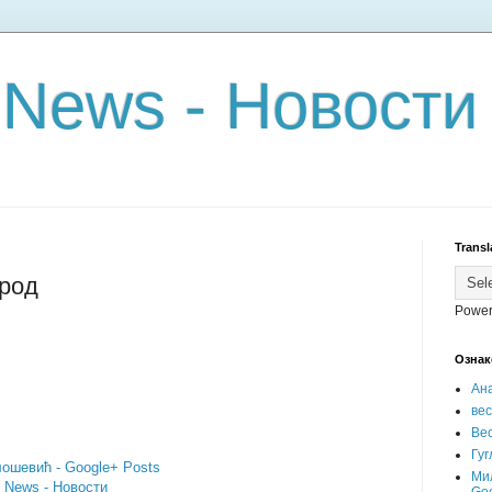
 News - Новости
Transl
арод
Power
Ознак
Ан
ве
Вес
Гуг
ошевић - Google+ Posts
Ми
- News - Новости