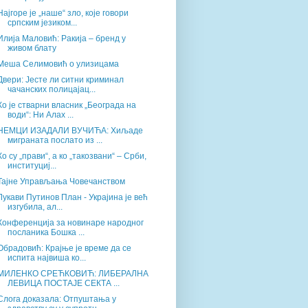
Најгоре је „наше“ зло, које говори
српским језиком...
Илија Маловић: Ракија – бренд у
живом блату
Меша Селимовић о улизицама
Двери: Јесте ли ситни криминал
чачанских полицајац...
Ко је стварни власник „Београда на
води“: Ни Алах ...
НЕМЦИ ИЗАДАЛИ ВУЧИЋА: Хиљаде
миграната послато из ...
Ко су „прави“, а ко „такозвани“ – Срби,
институциј...
Тајне Управљања Човечанством
Лукави Путинов План - Украјина је већ
изгубила, ал...
Конференција за новинаре народног
посланика Бошка ...
Обрадовић: Крајње је време да се
испита највиша ко...
МИЛЕНКО СРЕЋКОВИЋ: ЛИБЕРАЛНА
ЛЕВИЦА ПОСТАЈЕ СЕКТА ...
Слога доказала: Отпуштања у