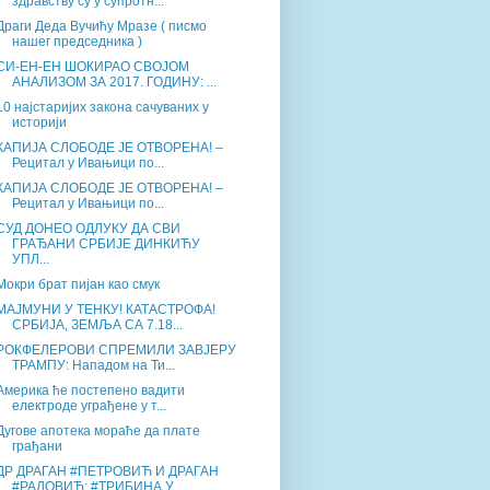
здравству су у супротн...
Драги Деда Вучићу Мразе ( писмо
нашег председника )
СИ-ЕН-ЕН ШОКИРАО СВОЈОМ
АНАЛИЗОМ ЗА 2017. ГОДИНУ: ...
10 најстаријих закона сачуваних у
историји
КАПИЈА СЛОБОДЕ ЈЕ ОТВОРЕНА! –
Рецитал у Ивањици по...
КАПИЈА СЛОБОДЕ ЈЕ ОТВОРЕНА! –
Рецитал у Ивањици по...
СУД ДОНЕО ОДЛУКУ ДА СВИ
ГРАЂАНИ СРБИЈЕ ДИНКИЋУ
УПЛ...
Мокри брат пијан као смук
МАЈМУНИ У ТЕНКУ! КАТАСТРОФА!
СРБИЈА, ЗЕМЉА СА 7.18...
РОКФЕЛЕРОВИ СПРЕМИЛИ ЗАВЈЕРУ
ТРАМПУ: Нападом на Ти...
Америка ће постепено вадити
електроде уграђене у т...
Дугове апотека мораће да плате
грађани
ДР ДРАГАН #ПЕТРОВИЋ И ДРАГАН
#РАДОВИЋ: #ТРИБИНА У ...