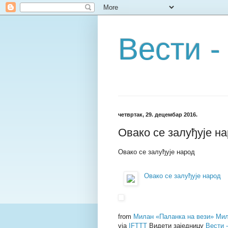
Вести -
четвртак, 29. децембар 2016.
Овако се залуђује н
Овако се залуђује народ
Овако се залуђује народ
from
Милан «Паланка на вези» Мил
via
IFTTT
Видети заједницу
Вести 