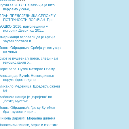
Путин за 2017.: Најважније је што
верујемо у себе,...
ПЛАН ПРЕДСЈЕДНИКА СРПСКЕ У
ПОТПУНОСТИ ЛОГИЧАН: Пре...
БОШКО: 2016. најуспешнија у
историји Двери, од 201...
Американци веровали да је Русија
заувек постала Ir...
Бошко Обрадовић: Србија у свету који
се мења
Смрт је пуштена у погон, следи нам
геноцид какав о...
Дојче веле: Путин матирао Обаму
Александар Вучић: Новогодишње
поруке (кроз године ...
Михаило Меденица: Шредеру, ожени
ме!
Албанска нација је „скројена“ по
„бечкој мустри“ –...
Бошко Обрадовић: Где су Вучићев
брат, кумови и при...
Никола Варагић: Морална дилема
Запослили синове, ћерке и свастике