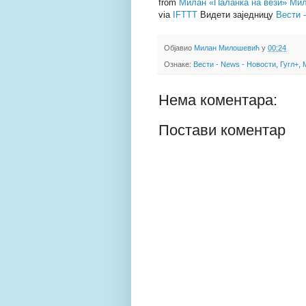
from
Милан «Паланка на вези» Мил
via
IFTTT
Видети заједницу
Вести 
Објавио
Милан Милошевић
у
00:24
Ознаке:
Вести - News - Новости
,
Гугл+
,
Нема коментара:
Постави коментар