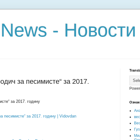
 News - Новости
Transl
одич за песимисте“ за 2017.
Power
исте“ за 2017. годину
Ознак
Ан
а песимисте“ за 2017. годину | Vidovdan
ве
Вес
Гуг
Ми