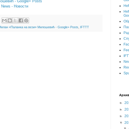
Goo
ошевић - Google+ Posts
Не
- News - Новости
Нећ
Goo
Об
Пал
Милан «Паланка на вези» Милошевић - Google+ Posts
,
IFTTT
Ра
Сп
Fa
Fee
IFT
Ne
Rec
Spu
Архив
►
20
►
20
►
20
▼
20
▼