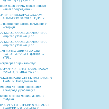
здравству су у супротн...
Драги Деда Вучићу Мразе ( писмо
нашег председника )
СИ-ЕН-ЕН ШОКИРАО СВОЈОМ
АНАЛИЗОМ ЗА 2017. ГОДИНУ: ...
10 најстаријих закона сачуваних у
историји
КАПИЈА СЛОБОДЕ ЈЕ ОТВОРЕНА! –
Рецитал у Ивањици по...
КАПИЈА СЛОБОДЕ ЈЕ ОТВОРЕНА! –
Рецитал у Ивањици по...
СУД ДОНЕО ОДЛУКУ ДА СВИ
ГРАЂАНИ СРБИЈЕ ДИНКИЋУ
УПЛ...
Мокри брат пијан као смук
МАЈМУНИ У ТЕНКУ! КАТАСТРОФА!
СРБИЈА, ЗЕМЉА СА 7.18...
РОКФЕЛЕРОВИ СПРЕМИЛИ ЗАВЈЕРУ
ТРАМПУ: Нападом на Ти...
Америка ће постепено вадити
електроде уграђене у т...
Дугове апотека мораће да плате
грађани
ДР ДРАГАН #ПЕТРОВИЋ И ДРАГАН
#РАДОВИЋ: #ТРИБИНА У ...