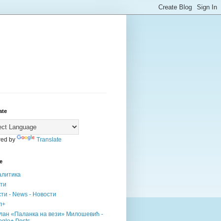
ate
ed by
Translate
е
алитика
сти
ти - News - Новости
л+
лан «Паланка на вези» Милошевић -