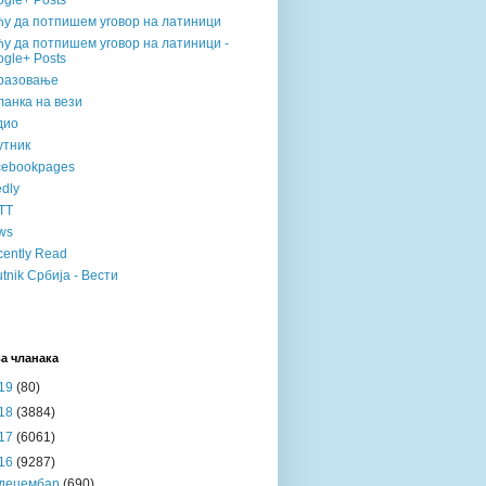
gle+ Posts
ћу да потпишем уговор на латиници
у да потпишем уговор на латиници -
gle+ Posts
разовање
анка на вези
дио
утник
cebookpages
dly
TT
ws
ently Read
tnik Србија - Вести
а чланака
19
(80)
18
(3884)
17
(6061)
16
(9287)
децембар
(690)