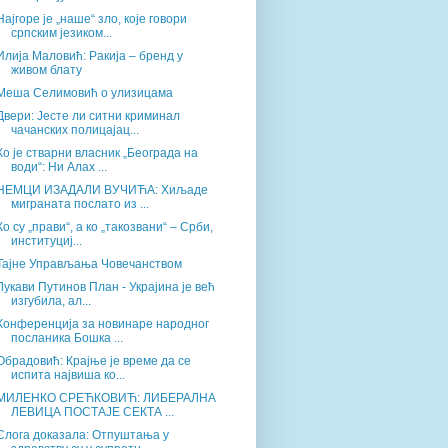
Најгоре је „наше“ зло, које говори
српским језиком...
Илија Маловић: Ракија – бренд у
живом блату
Меша Селимовић о улизицама
Двери: Јесте ли ситни криминал
чачанских полицајац...
Ко је стварни власник „Београда на
води“: Ни Алах ...
НЕМЦИ ИЗАДАЛИ ВУЧИЋА: Хиљаде
миграната послато из ...
Ко су „прави“, а ко „такозвани“ – Срби,
институциј...
Тајне Управљања Човечанством
Лукави Путинов План - Украјина је већ
изгубила, ал...
Конференција за новинаре народног
посланика Бошка ...
Обрадовић: Крајње је време да се
испита највиша ко...
МИЛЕНКО СРЕЋКОВИЋ: ЛИБЕРАЛНА
ЛЕВИЦА ПОСТАЈЕ СЕКТА ...
Слога доказала: Отпуштања у