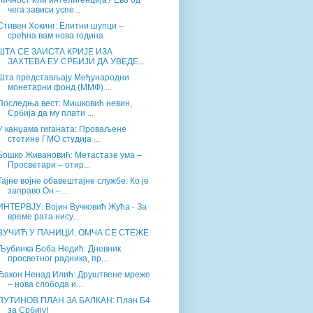
Личност или интелигенција? Ево од
чега зависи успе...
Стивен Хокинг: Елитни шупци –
срећна вам нова година
ШТА СЕ ЗАИСТА КРИЈЕ ИЗА
ЗАХТЕВА ЕУ СРБИЈИ ДА УВЕДЕ...
Шта представљају Међународни
монетарни фонд (ММФ) ...
Последња вест: Мишковић невин,
Србија да му плати ...
У канџама гиганата: Проваљене
стотине ГМО студија ...
Бошко Живановић: Метастазе ума –
Просветари – отир...
Тајне војне обавештајне службе. Ко је
заправо Он –...
ИНТЕРВЈУ: Војин Вучковић Жућа - За
време рата нису...
ВУЧИЋ У ПАНИЦИ, ОМЧА СЕ СТЕЖЕ
Љубинка Боба Недић: Дневник
просветног радника, пр...
Ђакон Ненад Илић: Друштвене мреже
– нова слобода и...
ПУТИНОВ ПЛАН ЗА БАЛКАН: План Б4
за Србију!