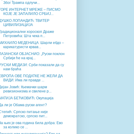
Због Трампа одлучи...
ГОРЕ ИНТЕРНЕТ МРЕЖЕ – ПИСМО
КОЈЕ ЈЕ ЗАПАЛИЛО СРБИЈ...
ДУШКО ЛОПАНДИЋ: ТВИТЕР
ЦИВИЛИЗАЦИЈА
Традиционални хороскоп Драже
Петровића: Шта чека п...
МИХАИЛО МЕДЕНИЦА: Шарли ебдо –
карикатуристи крвав...
ЛАЗАНСКИ ОБЈАСНИО: „Руски поклон
Србији ће на крај...
РУСКИ МЕДИЈИ: Срби показали да су
нам браћа
ЕВРОПА ОВЕ ПОДАТКЕ НЕ ЖЕЛИ ДА
ВИДИ: Има ли правде ...
Дејан Јовић: Њемачки шарм
ревизионизма и свилене р...
МАТИЈА БЕЋКОВИЋ: Окупација
Да ли је Обама руски агент?
Степић: Српско питање није
демократско, српско пит...
За њих је ова година била добра: Ево
за колико се ...