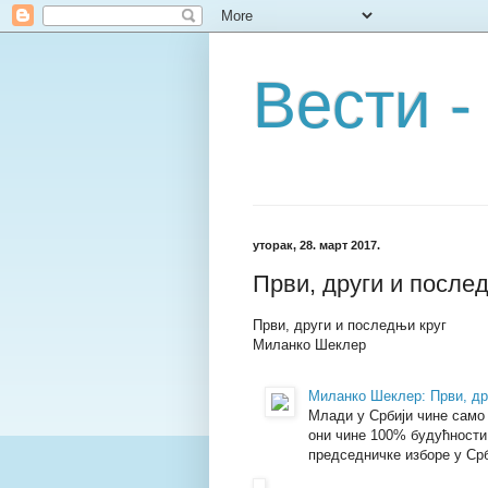
Вести -
уторак, 28. март 2017.
Први, други и после
Први, други и последњи круг
Миланко Шеклер
Миланко Шеклер: Први, др
Млади у Србији чине само 
они чине 100% будућности
председничке изборе у Срби