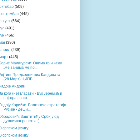
октобар
(509)
септембар
(445)
август
(664)
јул
(491)
јун
(466)
мај
(390)
април
(239)
март
(445)
Борис Малагурски: Онима који кажу
„Не занима ме по...
Рејтинг Председничких Кандидата
(28.Март) ЦИПБ
Радоје Андрић
За кога (не) гласати - Вук Јеремић и
најгора власт...
Ендрју Корибко: Балканска стратегија
Русије - деши...
Обрадовић: Заштитићу Србију од
дужничког ропства (...
О српском језику
О српском језику