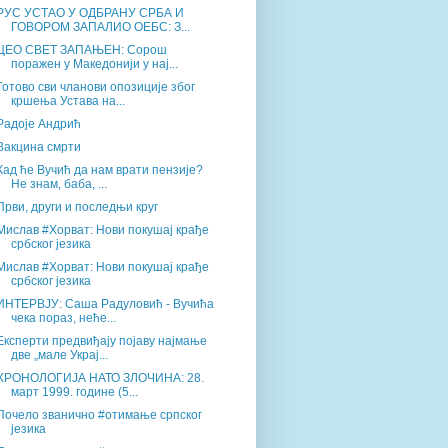
РУС УСТАО У ОДБРАНУ СРБА И
ГОВОРОМ ЗАПАЛИО ОЕБС: З...
ЦЕО СВЕТ ЗАПАЊЕН: Сорош
поражен у Македонији у нај...
Готово сви чланови опозиције због
кршења Устава на...
Радоје Андрић
Вакцина смрти
Кад ће Вучић да нам врати пензије?
Не знам, баба, ...
Први, други и последњи круг
Мислав #Хорват: Нови покушај крађе
србског језика
Мислав #Хорват: Нови покушај крађе
србског језика
ИНТЕРВЈУ: Саша Радуловић - Вучића
чека пораз, неће...
Експерти предвиђају појаву најмање
две „мале Украј...
ХРОНОЛОГИЈА НАТО ЗЛОЧИНА: 28.
март 1999. године (5...
Почело званично #отимање српског
језика