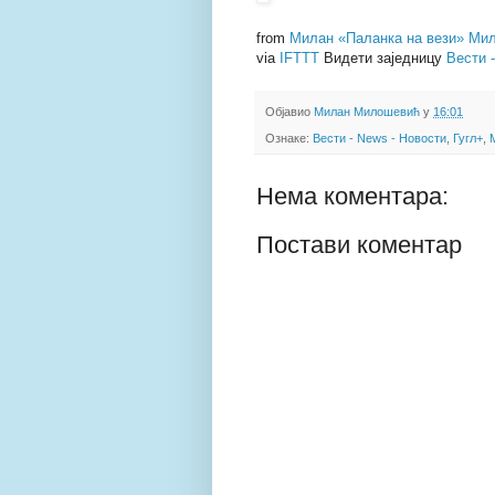
from
Милан «Паланка на вези» Мил
via
IFTTT
Видети заједницу
Вести 
Објавио
Милан Милошевић
у
16:01
Ознаке:
Вести - News - Новости
,
Гугл+
,
Нема коментара:
Постави коментар