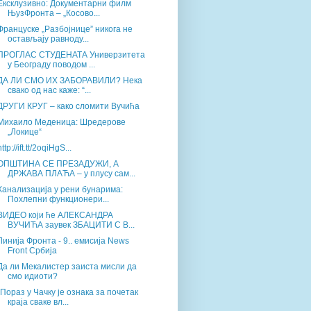
Ексклузивно: Документарни филм
ЊузФронта – „Косово...
Француске „Разбојнице” никога не
остављају равноду...
ПРОГЛАС СТУДЕНАТА Универзитета
у Београду поводом ...
ДА ЛИ СМО ИХ ЗАБОРАВИЛИ? Нека
свако од нас каже: “...
ДРУГИ КРУГ – како сломити Вучића
Михаило Меденица: Шредерове
„Локице“
http://ift.tt/2oqiHgS...
ОПШТИНА СЕ ПРЕЗАДУЖИ, А
ДРЖАВА ПЛАЋА – у плусу сам...
Канализација у рени бунарима:
Похлепни функционери...
ВИДЕО који ће АЛЕКСАНДРА
ВУЧИЋА заувек ЗБАЦИТИ С В...
Линија Фронта - 9.. емисија News
Front Србија
Да ли Мекалистер заиста мисли да
смо идиоти?
„Пораз у Чачку је ознака за почетак
краја сваке вл...