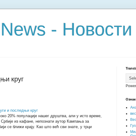
 News - Новости
Transl
дњи круг
Power
Ознак
Ан
уги и последњи круг
ве
око 20% популације нашег друштва, али у исто време,
Вес
 Србије из кафане, непознати аутор Кампања за
Гуг
ји се ближи крају. Као што већ сви знате, у трци
Ми