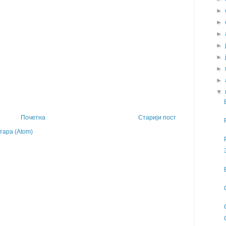
►
►
►
►
►
►
►
▼
Почетна
Старији пост
ара (Atom)