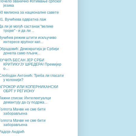
Почело званично #отимање српског
језика
60 милиона за националне савете
31. Вучићева одвратна лаж
Да ли је могућ састанак "велике
тројке" - и да ли ...
Вучићев режим штити искључиво
интересе крупног кап...
Обрадовић: Демократија је Србији
донела само пљачк...
ВУЧИЋ БЕСАН ЈЕР СРБИ
КРИТИКУЈУ ШРЕДЕРА! Премијер
о...
Слободан Антонић: Треба ли гласати
у колонији?
АГРОКОР ИЛИ КОПЕРНИКАНСКИ
ОБРТ У РЕГИОНУ
Лажни списак: Интелектуалци
демантују да су подржа...
Голгота Мачве не сме бити
заборављена
Голгота Мачве не сме бити
заборављена
Радоје Андрић