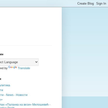
ate
ed by
Translate
е
алитика
сти
ти - News - Новости
л+
лан «Паланка на вези» Милошевић -