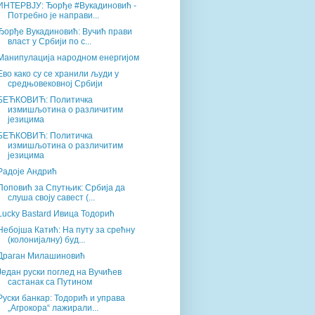
ИНТЕРВЈУ: Ђорђе #Вукадиновић -
Потребно је направи...
Ђорђе Вукадиновић: Вучић прави
власт у Србији по с...
Манипулација народном енергијом
Ево како су се хранили људи у
средњовековној Србији
БЕЋКОВИЋ: Политичка
измишљотина о различитим
језицима
БЕЋКОВИЋ: Политичка
измишљотина о различитим
језицима
Радоје Андрић
Поповић за Спутњик: Србија да
слуша своју савест (...
Lucky Bastard Ивица Тодорић
Небојша Катић: На путу за срећну
(колонијалну) буд...
Драган Милашиновић
Један руски поглед на Вучићев
састанак са Путином
Руски банкар: Тодорић и управа
„Агрокора“ лажирали...