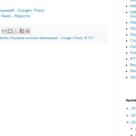
Goo
Не
ошевић - Google+ Posts
Нећ
- News - Новости
Goo
Об
Пал
Ра
Милан «Паланка на вези» Милошевић - Google+ Posts
,
IFTTT
Сп
Fa
Fee
IFT
Ne
Rec
Spu
Архив
►
20
►
20
▼
20
►
►