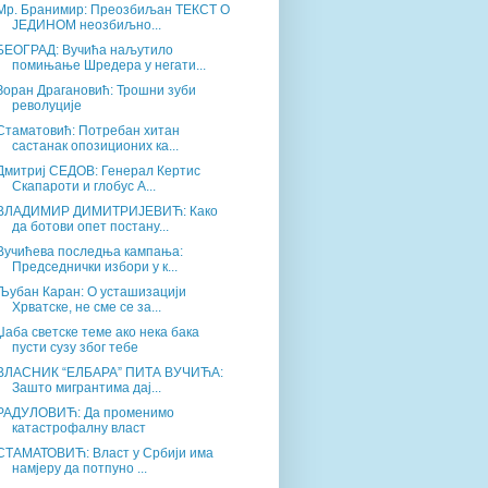
Мр. Бранимир: Преозбиљан ТЕКСТ О
ЈЕДИНОМ неозбиљно...
БЕОГРАД: Вучића наљутило
помињање Шредера у негати...
Зоран Драгановић: Трошни зуби
револуције
Стаматовић: Потребан хитан
састанак опозиционих ка...
Дмитриј СЕДОВ: Генерал Кертис
Скапароти и глобус А...
ВЛАДИМИР ДИМИТРИЈЕВИЋ: Како
да ботови опет постану...
Вучићева последња кампања:
Председнички избори у к...
Љубан Каран: О усташизацији
Хрватске, не сме се за...
Џаба светске теме ако нека бака
пусти сузу због тебе
ВЛАСНИК “ЕЛБАРА” ПИТА ВУЧИЋА:
Зашто мигрантима дај...
РАДУЛОВИЋ: Да променимо
катастрофалну власт
СТАМАТОВИЋ: Власт у Србији има
намјеру да потпуно ...