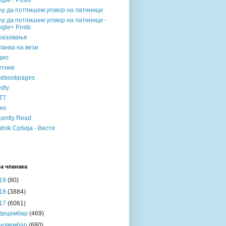
gle+ Posts
ћу да потпишем уговор на латиници
у да потпишем уговор на латиници -
gle+ Posts
разовање
анка на вези
дио
утник
cebookpages
dly
TT
ws
ently Read
tnik Србија - Вести
а чланака
19
(80)
18
(3884)
17
(6061)
децембар
(469)
новембар
(680)