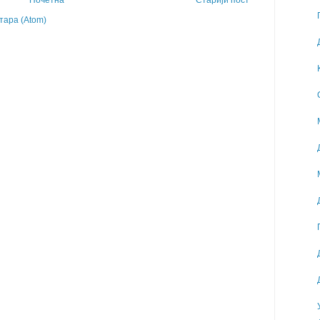
Почетна
Старији пост
ара (Atom)