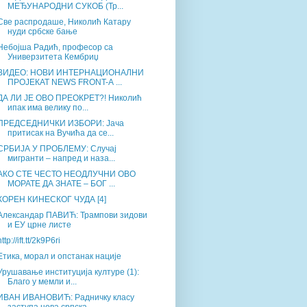
МЕЂУНАРОДНИ СУКОБ (Тр...
Све распродаше, Николић Катару
нуди србске бање
Небојша Радић, професор са
Универзитета Кембриџ
ВИДЕО: НОВИ ИНТЕРНАЦИОНАЛНИ
ПРОЈЕКАТ NEWS FRONT-А ...
ДА ЛИ ЈЕ ОВО ПРЕОКРЕТ?! Николић
ипак има велику по...
ПРЕДСЕДНИЧКИ ИЗБОРИ: Јача
притисак на Вучића да се...
СРБИЈА У ПРОБЛЕМУ: Случај
мигранти – напред и наза...
АКО СТЕ ЧЕСТО НЕОДЛУЧНИ ОВО
МОРАТЕ ДА ЗНАТЕ – БОГ ...
КОРЕН КИНЕСКОГ ЧУДА [4]
Александар ПАВИЋ: Трампови зидови
и ЕУ црне листе
http://ift.tt/2k9P6ri
Етика, морал и опстанак нације
Урушавање институција културе (1):
Благо у мемли и...
ИВАН ИВАНОВИЋ: Радничку класу