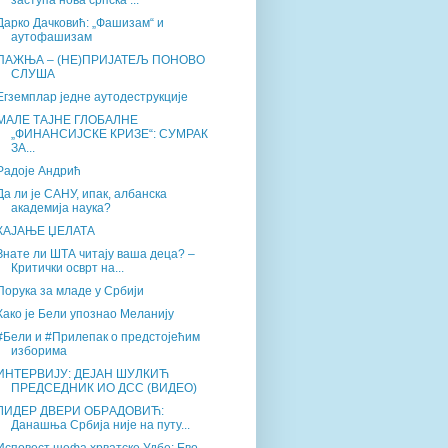
заступа нова српска ...
Дарко Дачковић: „Фашизам“ и
аутофашизам
ПАЖЊА – (НЕ)ПРИЈАТЕЉ ПОНОВО
СЛУША
Егземплар једне аутодеструкције
МАЛЕ ТАЈНЕ ГЛОБАЛНЕ
„ФИНАНСИЈСКЕ КРИЗЕ“: СУМРАК
ЗА...
Радоје Андрић
Да ли је САНУ, ипак, албанска
академија наука?
КАЈАЊЕ ЏЕЛАТА
Знате ли ШТА читају ваша деца? –
Критички осврт на...
Порука за младе у Србији
Како је Бели упознао Меланију
#Бели и #Прилепак о предстојећим
изборима
ИНТЕРВИЈУ: ДЕЈАН ШУЛКИЋ
ПРЕДСЕДНИК ИО ДСС (ВИДЕО)
ЛИДЕР ДВЕРИ ОБРAДОВИЋ:
Данашња Србија није на путу...