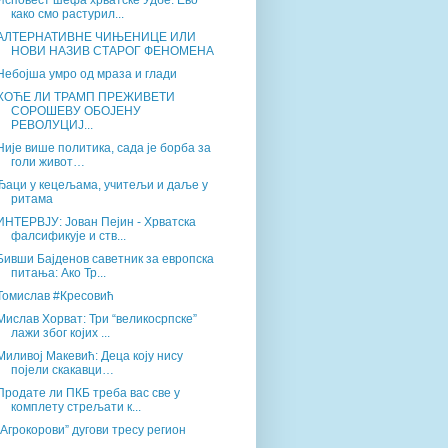
Исповест шефа хрватске Удбе: Ево
како смо растурил...
АЛТЕРНАТИВНЕ ЧИЊЕНИЦЕ ИЛИ
НОВИ НАЗИВ СТАРОГ ФЕНОМЕНА
Небојша умро од мраза и глади
ХОЋЕ ЛИ ТРАМП ПРЕЖИВЕТИ
СОРОШЕВУ ОБОЈЕНУ
РЕВОЛУЦИЈ...
Није више политика, сада је борба за
голи живот…
Ђаци у кецељама, учитељи и даље у
ритама
ИНТЕРВЈУ: Јован Пејин - Хрватска
фалсификује и ств...
Бивши Бајденов саветник за европска
питања: Ако Тр...
Томислав #Кресовић
Мислав Хорват: Три “великосрпске”
лажи због којих ...
Миливој Макевић: Деца коју нису
појели скакавци…
Продате ли ПКБ треба вас све у
комплету стрељати к...
„Агрокорови” дугови тресу регион