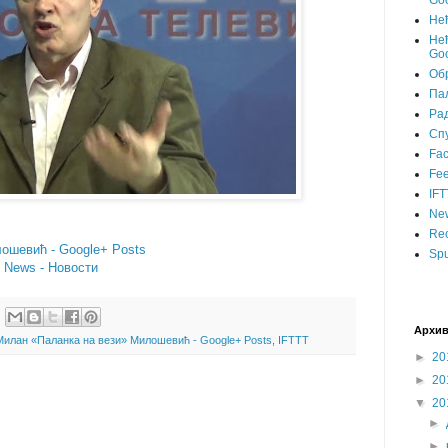
Goo
Не
Нећ
Goo
Об
Пал
Ра
Сп
Fa
Fee
IFT
Ne
Rec
ошевић - Google+ Posts
Spu
- News - Новости
Архив
Милан «Паланка на вези» Милошевић - Google+ Posts
,
IFTTT
►
20
►
20
▼
20
►
►