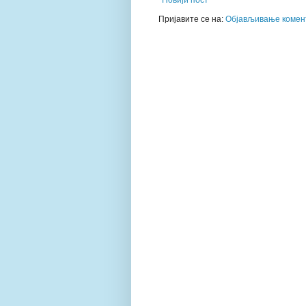
Новији пост
Пријавите се на:
Објављивање комент