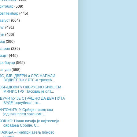
октобар
(509)
септембар
(445)
август
(664)
јул
(491)
јун
(466)
мај
(390)
април
(239)
март
(445)
фебруар
(565)
јануар
(698)
ДС, ДЈБ, ДВЕРИ и СРС НАПАЛИ
ВОДИТЕЉКУ РТС-а тражећ...
ОБРАДОВИЋ ОДБРУСИО БИВШЕМ
МИНИСТРУ: Тасовац је опт...
„ВУЧИЋУ ЈЕ СТРАШНО ДА ДВА ПУТА
БУДЕ ‘оцеубица’, то...
АНТОНИЋ: У Србији нисмо сви
једнаки пред законом: ...
БОШКО: Наша визија је најтеснија
сарадња Србије, С...
ПАЖЊА – (не)пријатељ поново
слуша