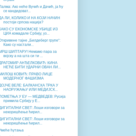
Палма: Ако неће Вучић и Дачић, ја ћу
се кандидоват...
ДА ЛИ, КОЛИКО И НА КОЈИ НАЧИН
постоји српска нација?
КАКО СУ ЕКОНОМСКЕ УБИЦЕ ИЗ
ЦИА комадале Србију, уз...
Откривене тајне „Билдеберг групе“:
Како су настали...
МРШ ШИПТАРУ! Немамо пара за
војску а на шта си ти ...
ДРАГОМИР АНЂЕЛКОВИЋ: КИНА
НЕЋЕ БИТИ УДАРНИ ОВАН ЛИ...
МИЛОШ КОВИЋ: ПРАВО ЛИЦЕ
МОДЕРНОГ ФАШИЗМА
ДОЈЧЕ ВЕЛЕ: БАЛКАНСКА ТРКА У
НАОРУЖАЊУ ИЛИ МЕДИЈСК...
ПОМЕТЊА У ЕУ — МЕДВЕДЕВ: Русија
примила Србију у Е...
ДИГИТАЛНИ СВЕТ: Лоши изговори за
некоришћење ћирил...
ДИГИТАЛНИ СВЕТ: Лоши изговори за
некоришћење ћирил...
Умеће ћутања