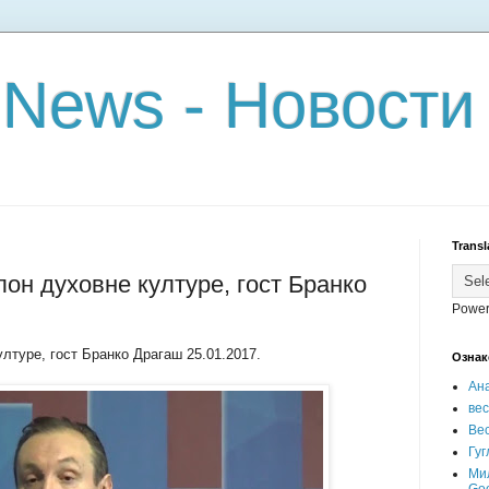
 News - Новости
Transl
лон духовне културе, гост Бранко
Power
лтуре, гост Бранко Драгаш 25.01.2017.
Ознак
Ан
ве
Вес
Гуг
Ми