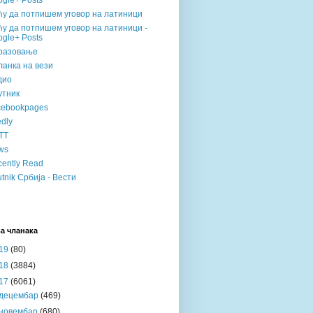
gle+ Posts
ћу да потпишем уговор на латиници
у да потпишем уговор на латиници -
gle+ Posts
разовање
анка на вези
дио
утник
cebookpages
dly
TT
ws
ently Read
tnik Србија - Вести
а чланака
19
(80)
18
(3884)
17
(6061)
децембар
(469)
новембар
(680)