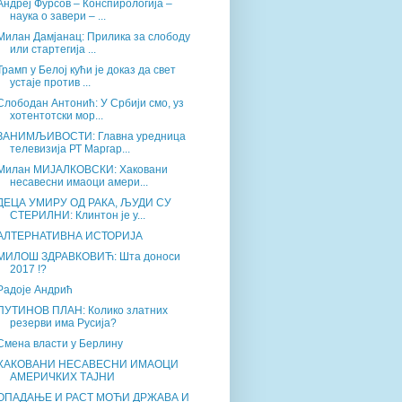
Андреј Фурсов – Конспирологија –
наука о завери – ...
Милан Дамјанац: Прилика за слободу
или стартегија ...
Трамп у Белој кући је доказ да свет
устаје против ...
Слободан Антонић: У Србији смо, уз
хотентотски мор...
ЗАНИМЉИВОСТИ: Главна уредница
телевизија РТ Маргар...
Милан МИЈАЛКОВСКИ: Хаковани
несавесни имаоци амери...
ДЕЦА УМИРУ ОД РАКА, ЉУДИ СУ
СТЕРИЛНИ: Клинтон је у...
АЛТЕРНАТИВНА ИСТОРИЈА
МИЛОШ ЗДРАВКОВИЋ: Шта доноси
2017 !?
Радоје Андрић
ПУТИНОВ ПЛАН: Колико златних
резерви има Русија?
Смена власти у Берлину
ХАКОВАНИ НЕСАВЕСНИ ИМАОЦИ
АМЕРИЧКИХ ТАЈНИ
ОПАДАЊЕ И РАСТ МОЋИ ДРЖАВА И