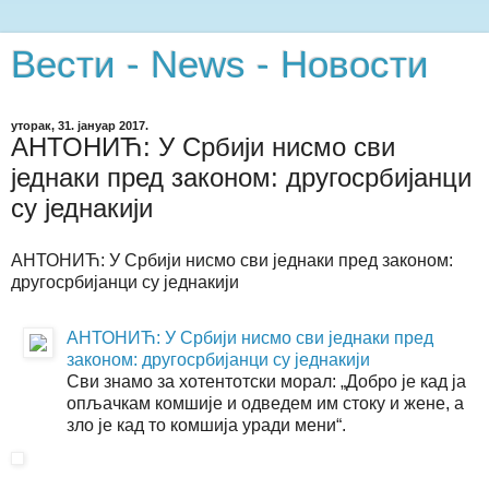
Вести - News - Новости
уторак, 31. јануар 2017.
АНТОНИЋ: У Србији нисмо сви
једнаки пред законом: другосрбијанци
су једнакији
АНТОНИЋ: У Србији нисмо сви једнаки пред законом:
другосрбијанци су једнакији
АНТОНИЋ: У Србији нисмо сви једнаки пред
законом: другосрбијанци су једнакији
Сви знамо за хотентотски морал: „Добро је кад ја
опљачкам комшије и одведем им стоку и жене, а
зло је кад то комшија уради мени“.