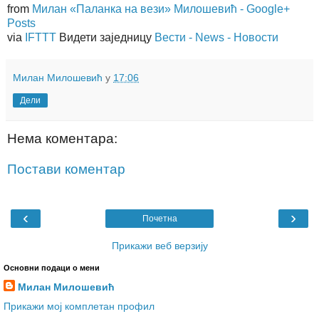
from
Милан «Паланка на вези» Милошевић - Google+
Posts
via
IFTTT
Видети заједницу
Вести - News - Новости
Милан Милошевић
у
17:06
Дели
Нема коментара:
Постави коментар
‹
›
Почетна
Прикажи веб верзију
Основни подаци о мени
Милан Милошевић
Прикажи мој комплетан профил