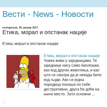
Вести - News - Новости
понедељак, 30. јануар 2017.
Етика, морал и опстанак нације
Етика, морал и опстанак нације
Етика, морал и опстанак нације
Човек живи у заједницама. Те
заједнице нису само биолошке,
као код других животиња, и као
што се сматра да је некада било
код људи. Ако се једна
породица понаша по себе
деструктивно, друга ће доћи на
њено место. Зато основни ...