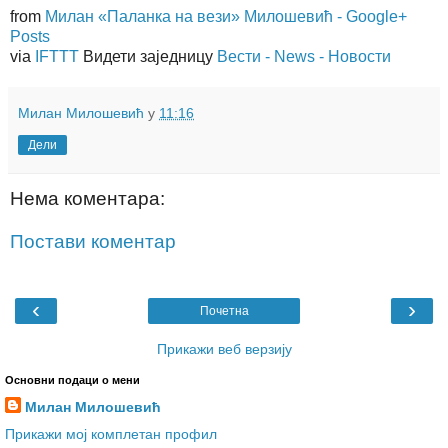
from
Милан «Паланка на вези» Милошевић - Google+
Posts
via
IFTTT
Видети заједницу
Вести - News - Новости
Милан Милошевић
у
11:16
Дели
Нема коментара:
Постави коментар
‹
›
Почетна
Прикажи веб верзију
Основни подаци о мени
Милан Милошевић
Прикажи мој комплетан профил