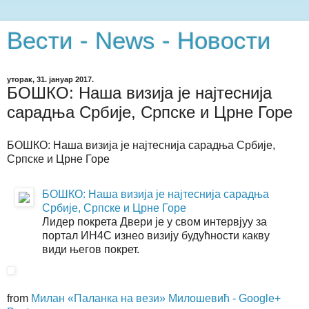
Вести - News - Новости
уторак, 31. јануар 2017.
БОШКО: Наша визија је најтеснија
сарадња Србије, Српске и Црне Горе
БОШКО: Наша визија је најтеснија сарадња Србије,
Српске и Црне Горе
БОШКО: Наша визија је најтеснија сарадња
Србије, Српске и Црне Горе
Лидер покрета Двери је у свом интервјуу за
портал ИН4С изнео визију будућности какву
види његов покрет.
from
Милан «Паланка на вези» Милошевић - Google+