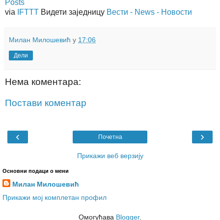
Posts
via
IFTTT
Видети заједницу
Вести - News - Новости
Милан Милошевић
у
17:06
Дели
Нема коментара:
Постави коментар
‹
›
Почетна
Прикажи веб верзију
Основни подаци о мени
Милан Милошевић
Прикажи мој комплетан профил
Омогућава
Blogger
.