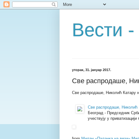
Вести -
уторак, 31. јануар 2017.
Све распродаше, Ни
Све распродаше, Николић Катару 
Све распродаше, Николић 
Београд - Председник Срби
учествују у приватизацији 
from
Милан «Паланка на вези» Мил