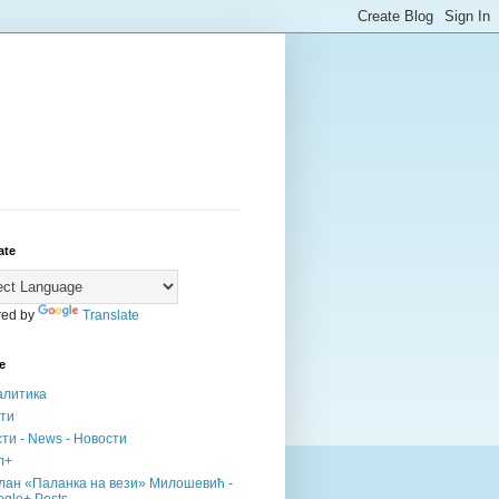
ate
ed by
Translate
е
алитика
сти
ти - News - Новости
л+
лан «Паланка на вези» Милошевић -