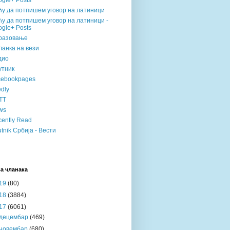
gle+ Posts
ћу да потпишем уговор на латиници
у да потпишем уговор на латиници -
gle+ Posts
разовање
анка на вези
дио
утник
cebookpages
dly
TT
ws
ently Read
tnik Србија - Вести
а чланака
19
(80)
18
(3884)
17
(6061)
децембар
(469)
новембар
(680)