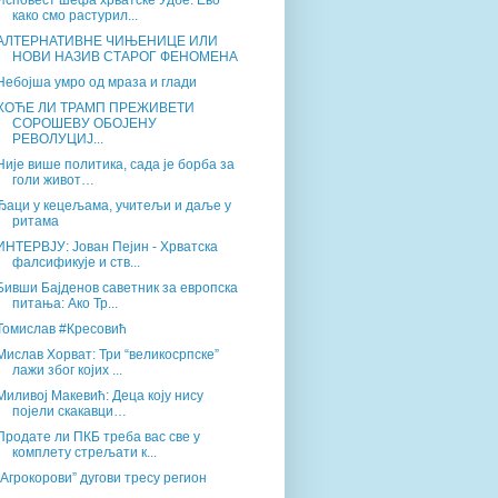
Исповест шефа хрватске Удбе: Ево
како смо растурил...
АЛТЕРНАТИВНЕ ЧИЊЕНИЦЕ ИЛИ
НОВИ НАЗИВ СТАРОГ ФЕНОМЕНА
Небојша умро од мраза и глади
ХОЋЕ ЛИ ТРАМП ПРЕЖИВЕТИ
СОРОШЕВУ ОБОЈЕНУ
РЕВОЛУЦИЈ...
Није више политика, сада је борба за
голи живот…
Ђаци у кецељама, учитељи и даље у
ритама
ИНТЕРВЈУ: Јован Пејин - Хрватска
фалсификује и ств...
Бивши Бајденов саветник за европска
питања: Ако Тр...
Томислав #Кресовић
Мислав Хорват: Три “великосрпске”
лажи због којих ...
Миливој Макевић: Деца коју нису
појели скакавци…
Продате ли ПКБ треба вас све у
комплету стрељати к...
„Агрокорови” дугови тресу регион