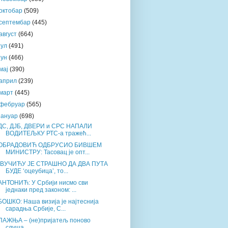
октобар
(509)
септембар
(445)
август
(664)
јул
(491)
јун
(466)
мај
(390)
април
(239)
март
(445)
фебруар
(565)
јануар
(698)
ДС, ДЈБ, ДВЕРИ и СРС НАПАЛИ
ВОДИТЕЉКУ РТС-а тражећ...
ОБРАДОВИЋ ОДБРУСИО БИВШЕМ
МИНИСТРУ: Тасовац је опт...
„ВУЧИЋУ ЈЕ СТРАШНО ДА ДВА ПУТА
БУДЕ ‘оцеубица’, то...
АНТОНИЋ: У Србији нисмо сви
једнаки пред законом: ...
БОШКО: Наша визија је најтеснија
сарадња Србије, С...
ПАЖЊА – (не)пријатељ поново
слуша