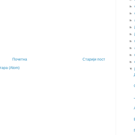
►
►
►
►
►
►
►
►
Почетна
Старији пост
►
ара (Atom)
▼