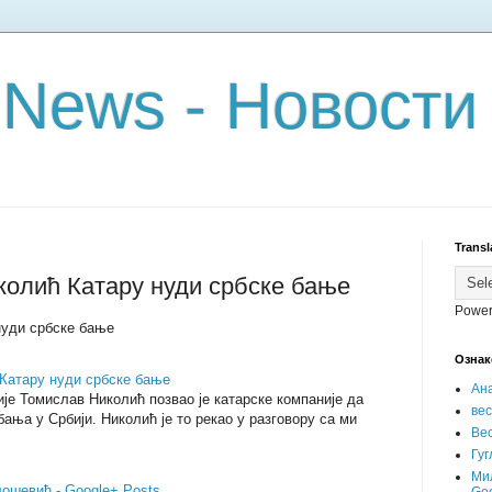
 News - Новости
Transl
колић Катару нуди србске бање
Power
нуди србске бање
Ознак
Катару нуди србске бање
Ан
је Томислав Николић позвао је катарске компаније да
ве
бања у Србији. Николић је то рекао у разговору са ми
Вес
Гуг
Ми
ошевић - Google+ Posts