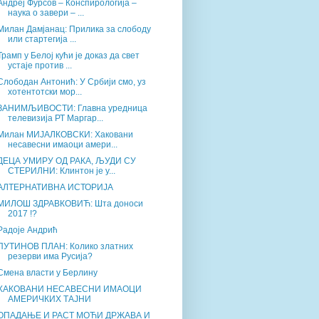
Андреј Фурсов – Конспирологија –
наука о завери – ...
Милан Дамјанац: Прилика за слободу
или стартегија ...
Трамп у Белој кући је доказ да свет
устаје против ...
Слободан Антонић: У Србији смо, уз
хотентотски мор...
ЗАНИМЉИВОСТИ: Главна уредница
телевизија РТ Маргар...
Милан МИЈАЛКОВСКИ: Хаковани
несавесни имаоци амери...
ДЕЦА УМИРУ ОД РАКА, ЉУДИ СУ
СТЕРИЛНИ: Клинтон је у...
АЛТЕРНАТИВНА ИСТОРИЈА
МИЛОШ ЗДРАВКОВИЋ: Шта доноси
2017 !?
Радоје Андрић
ПУТИНОВ ПЛАН: Колико златних
резерви има Русија?
Смена власти у Берлину
ХАКОВАНИ НЕСАВЕСНИ ИМАОЦИ
АМЕРИЧКИХ ТАЈНИ
ОПАДАЊЕ И РАСТ МОЋИ ДРЖАВА И