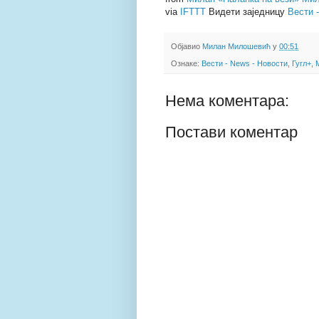
via
IFTTT
Видети заједницу
Вести 
Објавио
Милан Милошевић
у
00:51
Ознаке:
Вести - News - Новости
,
Гугл+
,
Нема коментара:
Постави коментар