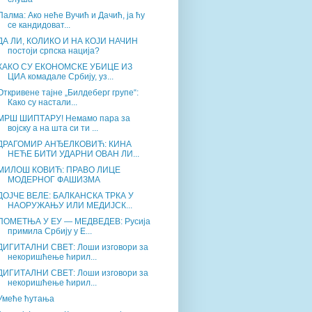
Палма: Ако неће Вучић и Дачић, ја ћу
се кандидоват...
ДА ЛИ, КОЛИКО И НА КОЈИ НАЧИН
постоји српска нација?
КАКО СУ ЕКОНОМСКЕ УБИЦЕ ИЗ
ЦИА комадале Србију, уз...
Откривене тајне „Билдеберг групе“:
Како су настали...
МРШ ШИПТАРУ! Немамо пара за
војску а на шта си ти ...
ДРАГОМИР АНЂЕЛКОВИЋ: КИНА
НЕЋЕ БИТИ УДАРНИ ОВАН ЛИ...
МИЛОШ КОВИЋ: ПРАВО ЛИЦЕ
МОДЕРНОГ ФАШИЗМА
ДОЈЧЕ ВЕЛЕ: БАЛКАНСКА ТРКА У
НАОРУЖАЊУ ИЛИ МЕДИЈСК...
ПОМЕТЊА У ЕУ — МЕДВЕДЕВ: Русија
примила Србију у Е...
ДИГИТАЛНИ СВЕТ: Лоши изговори за
некоришћење ћирил...
ДИГИТАЛНИ СВЕТ: Лоши изговори за
некоришћење ћирил...
Умеће ћутања