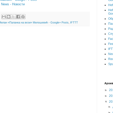
Goo
- News - Новости
Не
Нећ
Goo
Об
Милан «Паланка на вези» Милошевић - Google+ Posts
,
IFTTT
Пал
Ра
Сп
Fa
Fee
IFT
Ne
Rec
Spu
Архив
►
20
►
20
▼
20
►
►