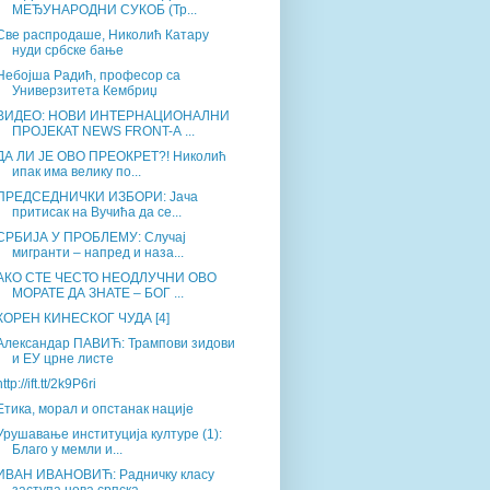
МЕЂУНАРОДНИ СУКОБ (Тр...
Све распродаше, Николић Катару
нуди србске бање
Небојша Радић, професор са
Универзитета Кембриџ
ВИДЕО: НОВИ ИНТЕРНАЦИОНАЛНИ
ПРОЈЕКАТ NEWS FRONT-А ...
ДА ЛИ ЈЕ ОВО ПРЕОКРЕТ?! Николић
ипак има велику по...
ПРЕДСЕДНИЧКИ ИЗБОРИ: Јача
притисак на Вучића да се...
СРБИЈА У ПРОБЛЕМУ: Случај
мигранти – напред и наза...
АКО СТЕ ЧЕСТО НЕОДЛУЧНИ ОВО
МОРАТЕ ДА ЗНАТЕ – БОГ ...
КОРЕН КИНЕСКОГ ЧУДА [4]
Александар ПАВИЋ: Трампови зидови
и ЕУ црне листе
http://ift.tt/2k9P6ri
Етика, морал и опстанак нације
Урушавање институција културе (1):
Благо у мемли и...
ИВАН ИВАНОВИЋ: Радничку класу