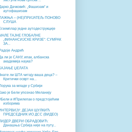
заступа нова српска ...
Дарко Дачковић: „Фашизам“ и
аутофашизам
ПАЖЊА – (НЕ)ПРИЈАТЕЉ ПОНОВО
СЛУША
Егземплар једне аутодеструкције
МАЛЕ ТАЈНЕ ГЛОБАЛНЕ
„ФИНАНСИЈСКЕ КРИЗЕ“: СУМРАК
ЗА...
Радоје Андрић
Да ли је САНУ, ипак, албанска
академија наука?
КАЈАЊЕ ЏЕЛАТА
Знате ли ШТА читају ваша деца? –
Критички осврт на...
Порука за младе у Србији
Како је Бели упознао Меланију
#Бели и #Прилепак о предстојећим
изборима
ИНТЕРВИЈУ: ДЕЈАН ШУЛКИЋ
ПРЕДСЕДНИК ИО ДСС (ВИДЕО)
ЛИДЕР ДВЕРИ ОБРAДОВИЋ:
Данашња Србија није на путу...