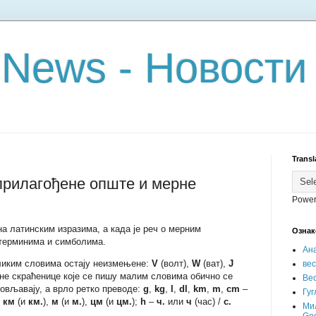
 News - Новости
Transl
прилагођене опште и мерне
Power
на латинским изразима, а када је реч о мерним
Ознак
 терминима и симболима.
Ан
ликим словима остају неизмењене:
V
(волт),
W
(ват),
J
ве
рне скраћенице које се пишу малим словима обично се
Вес
ловљавају, а врло ретко преводе:
g
,
kg
,
l
,
dl
,
km
,
m
,
cm
–
Гуг
,
км
(и
км.
),
м
(и
м.
),
цм
(и
цм.
);
h
–
ч.
или
ч
(час) /
с.
Ми