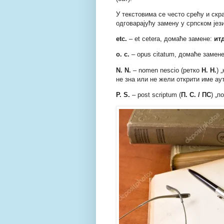
У текстовима се често срећу и скр
одговарајућу замену у српском јези
etc.
– et cetera, домаће замене:
итд
o. c.
– opus citatum, домаће замен
N. N.
– nomen nescio (ретко
Н. Н.
) 
не зна или не жели открити име ау
P.
S.
– post scriptum (
П. С. / ПС
) „п