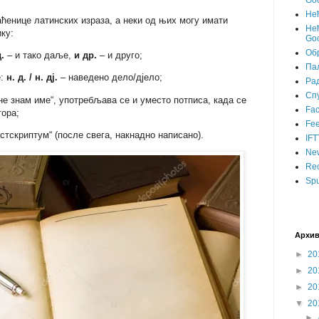
Goo
Не
аћенице латинских израза, а неки од њих могу имати
Нећ
ку:
Goo
Об
.
– и тако даље,
и др.
– и друго;
Пал
е:
н. д. / н. дј.
– наведено дело/дјело;
Ра
Сп
„не знам име“, употребљава се и уместо потписа, када се
Fa
тора;
Fee
остскриптум“ (после свега, накнадно написано).
IFT
Ne
Rec
Spu
Архив
►
20
►
20
►
20
▼
20
►