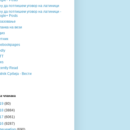
gle+ Posts
ћу да потпишем уговор на латиници
у да потпишем уговор на латиници -
gle+ Posts
разовање
анка на вези
дио
утник
cebookpages
dly
TT
ws
ently Read
tnik Србија - Вести
а чланака
19
(80)
18
(3884)
17
(6061)
16
(9287)
децембар
(690)