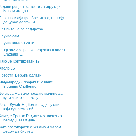
Једини рецепт за тесто за игру који
ће вам икада т...
Савет психијатра: Васпитавајте своју
децу као делфини
Пет питања за педијатра
Научио сам…
Научни камион 2016.
Drugi poziv za prijave projekata u okviru
Erazmus+...
Лако Је Критиковати 19
Аполо 15
Новости: Вербић одлази
Међународни пројекат Student
Blogging Challenge
Дечак са Мањаче продаје малине да
купи књиге за школу
Јован Дучић: Најбољи људи су они
који су према себ...
Koме је Бранко Радичевић посветио
песму „Певам дањ...
Како разговарати с бебама и малом
децом да бисте д...