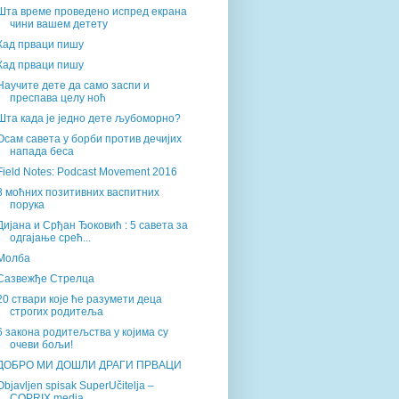
Шта време проведено испред екрана
чини вашем детету
Кад прваци пишу
Кад прваци пишу
Научите дете да само заспи и
преспава целу ноћ
Шта када је једно дете љубоморно?
Осам савета у борби против дечијих
напада беса
Field Notes: Podcast Movement 2016
8 моћних позитивних васпитних
порука
Дијана и Срђан Ђоковић : 5 савета за
одгајање срећ...
Молба
Сазвежђе Стрелца
20 ствари које ће разумети деца
строгих родитеља
6 закона родитељства у којима су
очеви бољи!
ДОБРО МИ ДОШЛИ ДРАГИ ПРВАЦИ
Objavljen spisak SuperUčitelja –
COPRIX media