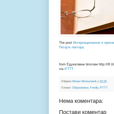
The post
Интернационалне и прила
Питајте лектора
.
from Едукативни блогови http://ift.t
via
IFTTT
Објавио
Милан Милошевић
у
03:20
Ознаке:
Образовање
,
Feedly
,
IFTTT
Нема коментара:
Постави коментар