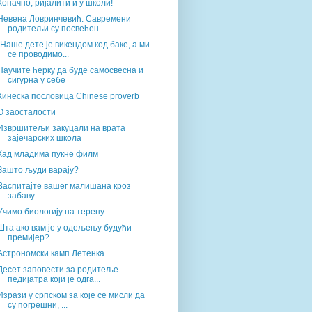
Коначно, ријалити и у школи!
Невена Ловринчевић: Савремени
родитељи су посвећен...
„Наше дете је викендом код баке, а ми
се проводимо...
Научите ћерку да буде самосвесна и
сигурна у себе
Кинеска пословица Chinese proverb
О заосталости
Извршитељи закуцали на врата
зајечарских школа
Кад младима пукне филм
Зашто људи варају?
Васпитајте вашег малишана кроз
забаву
Учимо биологију на терену
Шта ако вам је у одељењу будући
премијер?
Астрономски камп Летенка
Десет заповести за родитеље
педијатра који је одга...
Изрази у српском за које се мисли да
су погрешни, ...