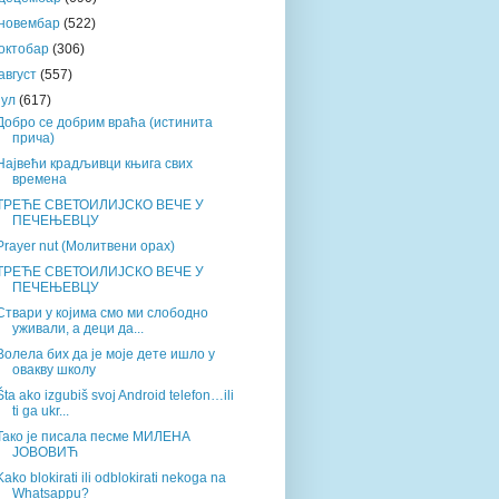
новембар
(522)
октобар
(306)
август
(557)
јул
(617)
Добро се добрим враћа (истинита
прича)
Највећи крадљивци књига свих
времена
ТРЕЋЕ СВЕТОИЛИЈСКО ВЕЧЕ У
ПЕЧЕЊЕВЦУ
Prayer nut (Молитвени орах)
ТРЕЋЕ СВЕТОИЛИЈСКО ВЕЧЕ У
ПЕЧЕЊЕВЦУ
Ствари у којима смо ми слободно
уживали, а деци да...
Волела бих да је моје дете ишло у
овакву школу
Šta ako izgubiš svoj Android telefon…ili
ti ga ukr...
Тако је писала песме МИЛЕНА
ЈОВОВИЋ
Kako blokirati ili odblokirati nekoga na
Whatsappu?