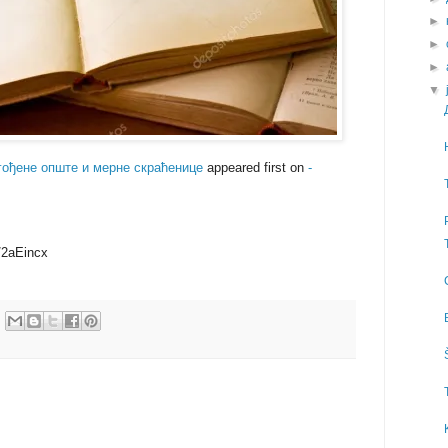
►
►
►
▼
гођене опште и мерне скраћенице
appeared first on
-
t/2aEincx