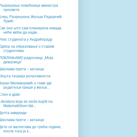
Разрешење помоћнице министра
просвете
Блиц: Разрешена Жељка Радојичић
Лукић
Све оно што сам планирала никада
неће моћи да надм...
Упис студената у Андрићграду
Одбор за образовање о старим
студентима
ПОКЛАЊАМО радосницу „Моја
девојчица”
Школама прете – катанци
Општа теорија релативности
Зоран Миливојевић о томе где
родитељи греше у жељи...
Слон и дрво
Literatura koja se može kupiti na
Matematičkom fak...
Делта аквариди
Школама прете – катанци
Дете се васпитава до треће године,
после тога је к...