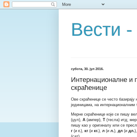
Вести -
субота, 30. јул 2016.
Интернационалне и 
скраћенице
Ове скраћенице се често базирају 
јединицама, на интернационалним
Мерне скраћенице које се пишу ве
(џул),
А
(ампер),
Т
(тесла) итд; ме
пишу као у оригиналу или се прес
г
(и
г.
),
кг
(и
кг.
),
л
(и
л.
),
дл
(и
дл.
)
(сат).