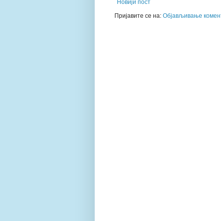
Новији пост
Пријавите се на:
Објављивање комент