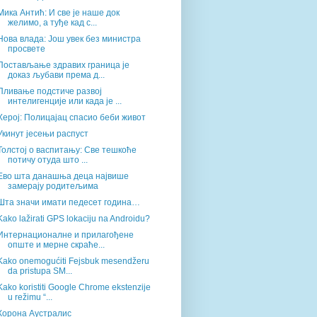
Мика Антић: И све је наше док
желимо, а туђе кад с...
Нова влада: Још увек без министра
просвете
Постављање здравих граница је
доказ љубави према д...
Пливање подстиче развој
интелигенције или када је ...
Херој: Полицајац спасио беби живот
Укинут јесењи распуст
Толстој о васпитању: Све тешкоће
потичу отуда што ...
Ево шта данашња деца највише
замерају родитељима
Шта значи имати педесет година…
Kako lažirati GPS lokaciju na Androidu?
Интернационалне и прилагођене
опште и мерне скраће...
Kako onemogućiti Fejsbuk mesendžeru
da pristupa SM...
Kako koristiti Google Chrome ekstenzije
u režimu “...
Корона Аустралис