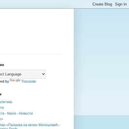
ate
ed by
Translate
е
алитика
сти
ти - News - Новости
л+
лан «Паланка на вези» Милошевић -