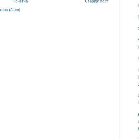
Почетна
Старији пост
ара (Atom)