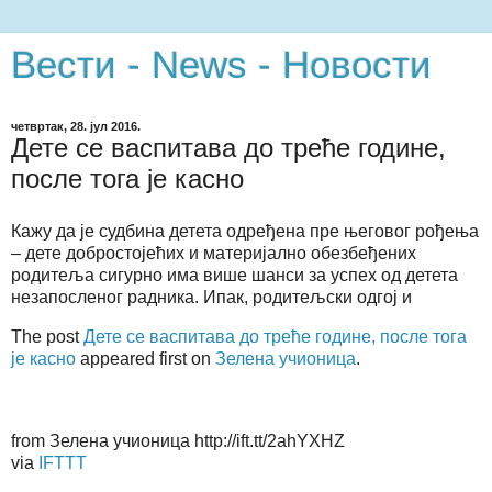
Вести - News - Новости
четвртак, 28. јул 2016.
Дете се васпитава до треће године,
после тога је касно
Кажу да је судбина детета одређена пре његовог рођења
– дете добростојећих и материјално обезбеђених
родитеља сигурно има више шанси за успех од детета
незапосленог радника. Ипак, родитељски одгој и
The post
Дете се васпитава до треће године, после тога
је касно
appeared first on
Зелена учионица
.
from Зелена учионица http://ift.tt/2ahYXHZ
via
IFTTT