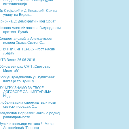
Слободан Антонић: Опслужујућа
интелигенција
Др Стојковић и Д. Кнежевић: Сви на
улицу, на Видов...
Трибина „О демократији код Срба”
Никола Алексић зове на Видовдански
протест: Вучић ...
Концерт ансамбла Александров
испред Храма Светог С...
СПУТНИК ИНТЕРВЈУ - гост Расим
Љајић
НТВ Вести 26.06.2018.
Обновљен рад СНП ,,Светозар
Милетић''
Ђорђе Вукадиновић у Скупштини:
Какав је то Вучић у...
ВУЧИЋУ ЗНАМО ЗА ТВОЈЕ
ДОГОВОРЕ СА ШИПТАРИМА –
Изда...
Глобализација сиромаштва и нови
светски поредак: С...
Владислав Ђорђевић: Закон о родној
равноправности ...
Вучић и капљице метана ! - Милан
Антонијевић (Пресек)