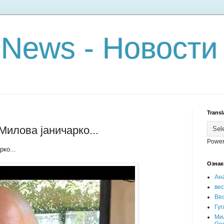
 News - Новости
Transl
илова јаничарко...
Power
ко...
Ознак
Ан
ве
Вес
Гуг
Ми