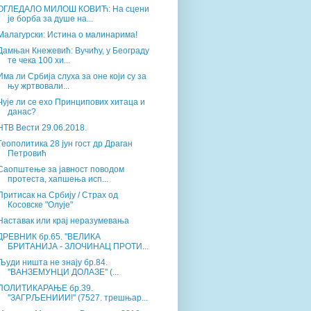
ОГЛЕДАЛО МИЛОШ КОВИЋ: На сцени
је борба за душе на...
Малагурски: Истина о малинарима!
Дамњан Кнежевић: Вучићу, у Београду
те чека 100 хи...
Има ли Србија слуха за оне који су за
њу жртвовали...
Чује ли се ехо Принципових хитаца и
данас?
НТВ Вести 29.06.2018.
Геополитика 28 јун гост др Драган
Петровић
Саопштење за јавност поводом
протеста, хапшења исп...
Притисак на Србију / Страх од
Косовске "Олује"
Наставак или крај неразумевања
ДРЕВНИК бр.65. ''ВЕЛИКА
БРИТАНИЈА - ЗЛОЧИНАЦ ПРОТИ...
Људи ништа не знају бр.84.
''ВАНЗЕМУНЦИ ДОЛАЗЕ'' (...
ПОЛИТИКАРАЊЕ бр.39.
''ЗАГРЉЕНИИИ!'' (7527. трешњар...