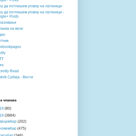
gle+ Posts
ћу да потпишем уговор на латиници
у да потпишем уговор на латиници -
gle+ Posts
разовање
анка на вези
дио
утник
cebookpages
dly
TT
ws
ently Read
tnik Србија - Вести
а чланака
19
(80)
18
(3884)
децембар
(202)
новембар
(475)
октобар
(346)