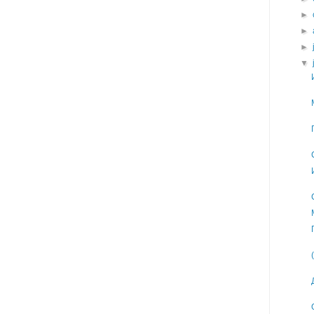
►
►
►
▼