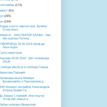
септембар
(173)
август
(61)
јул
(285)
јун
(234)
Издаја и јесте смртни грех, Вучићу!
(Спин.Њет)
МАША И...: ИНСПЕКТОР БЛАЖА - Ово
бих шапнуо Путину...
ГОВОРНИЦА 30.06.2018 проф.др
Леон Којен
Салто мор(т)але
Изазови 29.06.2018 - (БН телевизија
2018)
Слобода мисли је и слобода Говора
Мирослав Паровић
Промоција књига Момира
Крсмановића у Парохијском д...
(6/6) Концерт ансамбла Александров
испред Храма Св...
Др Јована Стојковић: Или поштуј
Устав ове земље и ...
Орбан победио Меркелову