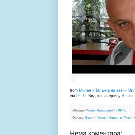
from
Милан «Паланка на вези» Мил
via
IFTTT
Видети заједницу
Вести 
Објавио
Милан Милошевић
у
06:48
Ознаке:
Вести - News - Новости
,
Гугл+
,
Нема коментара: