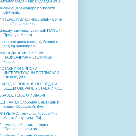
Михаило Меденица: Видовдан 2018 ...
Ансамбл „Александров“ у посети
Спутњику
ИНТЕРВЈУ: Владимир Лалић - Бог је
највећи савезник...
Мењају нам свест уз помоћ ГМО-а ! -
Проф. др Милад...
Јавна расправа о нацрту Закона о
родној равноправн...
ВИДОВДАНСКИ ПРОГЛАС
НАВИЈАЧИМА – Заштитимо
Косово,...
ИСТАКНУТИ СРПСКИ
ИНТЕЛЕКТУАЛЦИ ПОТПИСАЛИ
"ВИДОВДАН...
НАРОДНА ВОЉА ЈЕ ПОСЛЕДЊИ
БЕДЕМ ОДБРАНЕ УСТАВА И КО...
ОБАВЕШТЕЊЕ О ИЗДАЈИ!
ЦЕНТАР др Слободан Самарџић и
Бошко Обрадовић: Вуч...
АКТУЕЛНО: Томислав Кресовић и
Марко Лопушина - Тај...
Промоција зборника радова
"Православље и рат"