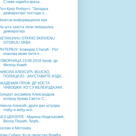
Стиже највећа криза...
Пол Крејг Робертс: "Западна
демократија" постаде о...
Зачетак информационе ере
На шта заиста личи либерална
демократија
NETANJAHU OTKRIO SKRIVENU
ISTORIJU SRBA
ИНТЕРВЈУ: Божидар Спасић - Рат
кланова може бити п...
ГОВОРНИЦА 23.06.2018 проф. др
Милош Ковић
НИКОЛА АЛЕКСИЋ: ВОЈСКО,
ПОЛИЦИЈО - ЗАУСТАВИТЕ ИЗДА...
АКАДЕМИК ПРОФ. ДР КОСТА
ЧАВОШКИ: КО СУ ВЕЛЕИЗДАЈНИ...
Концерт ансамбла Александров
испред Храма Светог С...
Никола Алексић, други дан штрајка
глађу и жеђу исп...
БЕЗ ЦЕНЗУРЕ - Марина Недељковић,
Весна Пешић, Ђорђ...
Косово и Метохија
Нова Србија: Ко је овластио Вучића