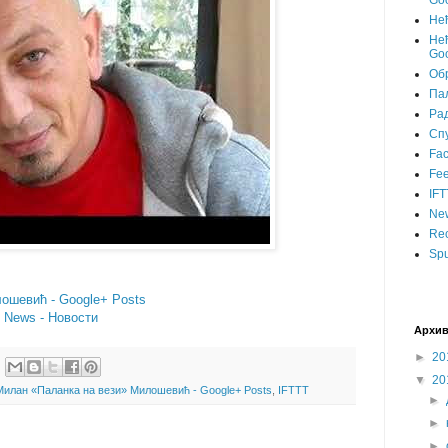
Goo
Не
Нећ
Goo
Об
Пал
Ра
Сп
Fa
Fee
IFT
Ne
Rec
Spu
ошевић - Google+ Posts
- News - Новости
Архив
►
20
▼
20
Милан «Паланка на вези» Милошевић - Google+ Posts
,
IFTTT
►
►
►