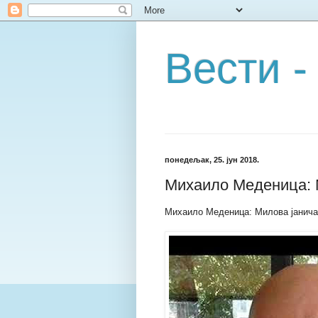
Вести -
понедељак, 25. јун 2018.
Михаило Меденица: М
Михаило Меденица: Милова јаничар