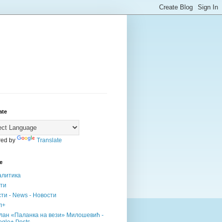
ate
ed by
Translate
е
алитика
сти
ти - News - Новости
л+
лан «Паланка на вези» Милошевић -