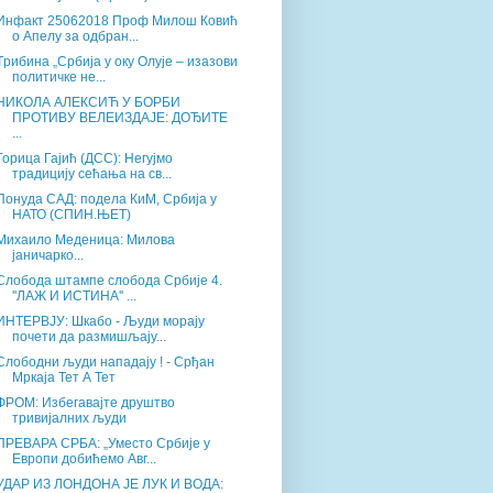
Инфакт 25062018 Проф Милош Ковић
о Апелу за одбран...
Tрибина „Србија у оку Олује – изазови
политичке не...
НИКОЛА АЛЕКСИЋ У БОРБИ
ПРОТИВУ ВЕЛЕИЗДАЈЕ: ДОЂИТЕ
...
Горица Гајић (ДСС): Негујмо
традицију сећања на св...
Понуда САД: подела КиМ, Србија у
НАТО (СПИН.ЊЕТ)
Михаило Меденица: Милова
јаничарко...
Слобода штампе слобода Србије 4.
''ЛАЖ И ИСТИНА'' ...
ИНТЕРВЈУ: Шкабо - Људи морају
почети да размишљају...
Слободни људи нападају ! - Срђан
Мркаја Тет А Тет
ФРОМ: Избегавајте друштво
тривијалних људи
ПРЕВАРА СРБА: „Уместо Србије у
Европи добићемо Авг...
УДАР ИЗ ЛОНДОНА ЈЕ ЛУК И ВОДА: