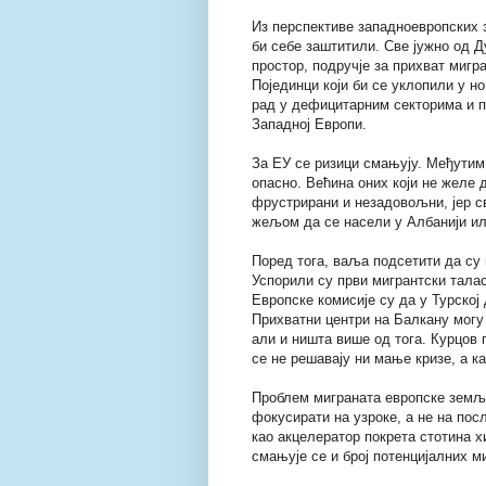
Из перспективе западноевропских
би себе заштитили. Све јужно од Д
простор, подручје за прихват мигр
Појединци који би се уклопили у н
рад у дефицитарним секторима и п
Западној Европи.
За ЕУ се ризици смањују. Међутим,
опасно. Већина оних који не желе 
фрустрирани и незадовољни, јер св
жељом да се насели у Албанији ил
Поред тога, ваља подсетити да су
Успорили су први мигрантски талас
Европске комисије су да у Турској
Прихватни центри на Балкану могу 
али и ништа више од тога. Курцов п
се не решавају ни мање кризе, а к
Проблем миграната европске земље
фокусирати на узроке, а не на пос
као акцелератор покрета стотина 
смањује се и број потенцијалних м