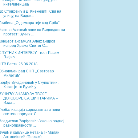
Слободан Антонић: Опслужујућа
интелигенција
Др Стојковић и Д. Кнежевић: Сви на
улицу, на Видов...
Трибина „О демократији код Срба”
Никола Алексић зове на Видовдански
протест: Вучић ...
Концерт ансамбла Александров
испред Храма Светог С...
СПУТНИК ИНТЕРВЈУ - гост Расим
Љајић
НТВ Вести 26.06.2018.
Обновљен рад СНП ,,Светозар
Милетић''
Ђорђе Вукадиновић у Скупштини:
Какав је то Вучић у...
ВУЧИЋУ ЗНАМО ЗА ТВОЈЕ
ДОГОВОРЕ СА ШИПТАРИМА –
Изда...
Глобализација сиромаштва и нови
светски поредак: С...
Владислав Ђорђевић: Закон о родној
равноправности ...
Вучић и капљице метана ! - Милан
Антонијевић (Пресек)