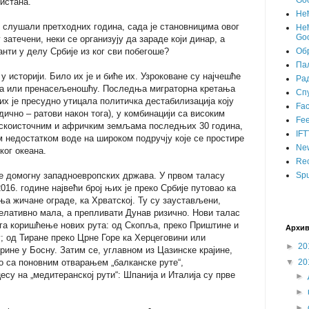
Goo
нистана.
Не
о слушали претходних година, сада је становницима овог
Нећ
Goo
 затечени, неки се организују да зараде који динар, а
ранти у делу Србије из ког сви побегоше?
Об
Пал
у историји. Било их је и биће их. Узроковане су најчешће
Ра
а или пренасељеношћу. Последња миграторна кретања
Сп
их је пресудно утицала политичка дестабилизација коју
Fa
дично – ратови након тога), у комбинацији са високим
Fee
искоисточним и афричким земљама последњих 30 година,
IFT
 недостатком воде на широком подручју које се простире
Ne
ког океана.
Rec
се домогну западноевропских држава. У првом таласу
Spu
16. године највећи број њих је преко Србије путовао ка
ња жичане ограде, ка Хрватској. Ту су заустављени,
релативно мала, а препливати Дунав ризично. Нови талас
 га коришћење нових рута: од Скопља, преко Приштине и
Архив
 од Тиране преко Црне Горе ка Херцеговини или
►
20
Дрине у Босну. Затим се, углавном из Цазинске крајине,
 са поновним отварањем „балканске руте“,
▼
20
есу на „медитеранској рути“: Шпанија и Италија су прве
►
►
►