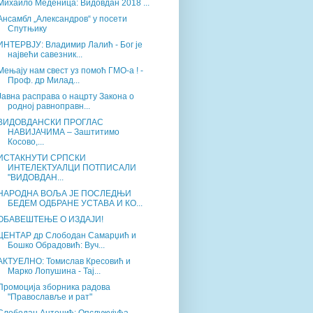
Михаило Меденица: Видовдан 2018 ...
Ансамбл „Александров“ у посети
Спутњику
ИНТЕРВЈУ: Владимир Лалић - Бог је
највећи савезник...
Мењају нам свест уз помоћ ГМО-а ! -
Проф. др Милад...
Јавна расправа о нацрту Закона о
родној равноправн...
ВИДОВДАНСКИ ПРОГЛАС
НАВИЈАЧИМА – Заштитимо
Косово,...
ИСТАКНУТИ СРПСКИ
ИНТЕЛЕКТУАЛЦИ ПОТПИСАЛИ
"ВИДОВДАН...
НАРОДНА ВОЉА ЈЕ ПОСЛЕДЊИ
БЕДЕМ ОДБРАНЕ УСТАВА И КО...
ОБАВЕШТЕЊЕ О ИЗДАЈИ!
ЦЕНТАР др Слободан Самарџић и
Бошко Обрадовић: Вуч...
АКТУЕЛНО: Томислав Кресовић и
Марко Лопушина - Тај...
Промоција зборника радова
"Православље и рат"