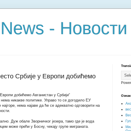
 News - Новости
Transl
сто Србије у Европи добићемо
Power
Европи добићемо Авганистан у Србији“
Ознак
а нема никакве политике. Управо то се догодило ЕУ
Ан
 најгоре, нема најаве да ће се адекватно одговорити на
ве
ности.
Вес
лно. Дуж обале Зворничког језера, тамо где је вода
Гуг
мцем може прећи у Босну, чекају групе миграната.
Ми