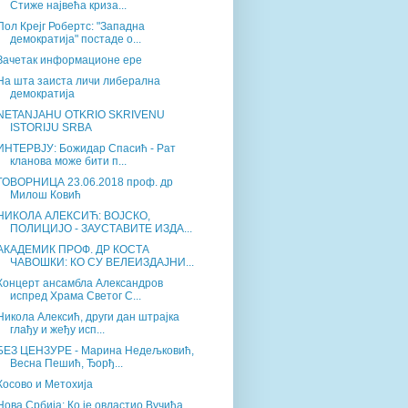
Стиже највећа криза...
Пол Крејг Робертс: "Западна
демократија" постаде о...
Зачетак информационе ере
На шта заиста личи либерална
демократија
NETANJAHU OTKRIO SKRIVENU
ISTORIJU SRBA
ИНТЕРВЈУ: Божидар Спасић - Рат
кланова може бити п...
ГОВОРНИЦА 23.06.2018 проф. др
Милош Ковић
НИКОЛА АЛЕКСИЋ: ВОЈСКО,
ПОЛИЦИЈО - ЗАУСТАВИТЕ ИЗДА...
АКАДЕМИК ПРОФ. ДР КОСТА
ЧАВОШКИ: КО СУ ВЕЛЕИЗДАЈНИ...
Концерт ансамбла Александров
испред Храма Светог С...
Никола Алексић, други дан штрајка
глађу и жеђу исп...
БЕЗ ЦЕНЗУРЕ - Марина Недељковић,
Весна Пешић, Ђорђ...
Косово и Метохија
Нова Србија: Ко је овластио Вучића