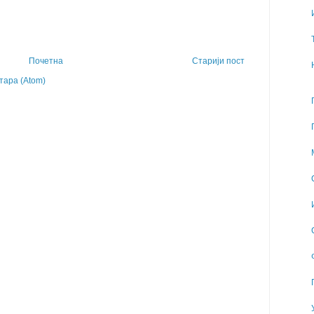
Почетна
Старији пост
ара (Atom)