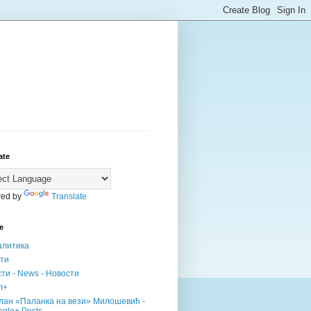
ate
ed by
Translate
е
алитика
сти
ти - News - Новости
л+
лан «Паланка на вези» Милошевић -