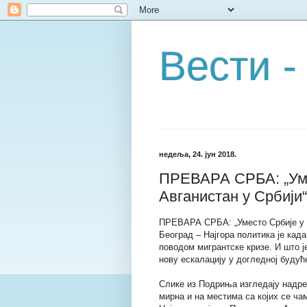
Вести -
недеља, 24. јун 2018.
ПРЕВАРА СРБА: „Уме
Авганистан у Србији“
ПРЕВАРА СРБА: „Уместо Србије у 
Београд – Најгора политика је кад
поводом мигрантске кризе. И што је
нову ескалацију у догледној будућ
Слике из Подриња изгледају надреа
мирна и на местима са којих се ча