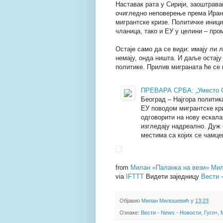
Наставак рата у Сирији, заоштрава
очигледно неповерење према Иран
мигрантске кризе. Политичке иниц
чланица, тако и ЕУ у целини – про
Остаје само да се види: имају ли 
немају, онда ништа. И даље остају 
политике. Прилив миграната ће се 
ПРЕВАРА СРБА: „Уместо Ср
Београд – Најгора политик
ЕУ поводом мигрантске криз
одговорити на нову ескала
изгледају надреално. Дуж 
местима са којих се чамц
from
Милан «Паланка на вези» Мил
via
IFTTT
Видети заједницу
Вести 
Објавио
Милан Милошевић
у
13:23
Ознаке:
Вести - News - Новости
,
Гугл+
,