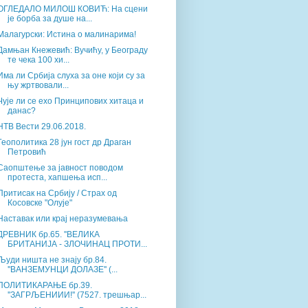
ОГЛЕДАЛО МИЛОШ КОВИЋ: На сцени
је борба за душе на...
Малагурски: Истина о малинарима!
Дамњан Кнежевић: Вучићу, у Београду
те чека 100 хи...
Има ли Србија слуха за оне који су за
њу жртвовали...
Чује ли се ехо Принципових хитаца и
данас?
НТВ Вести 29.06.2018.
Геополитика 28 јун гост др Драган
Петровић
Саопштење за јавност поводом
протеста, хапшења исп...
Притисак на Србију / Страх од
Косовске "Олује"
Наставак или крај неразумевања
ДРЕВНИК бр.65. ''ВЕЛИКА
БРИТАНИЈА - ЗЛОЧИНАЦ ПРОТИ...
Људи ништа не знају бр.84.
''ВАНЗЕМУНЦИ ДОЛАЗЕ'' (...
ПОЛИТИКАРАЊЕ бр.39.
''ЗАГРЉЕНИИИ!'' (7527. трешњар...