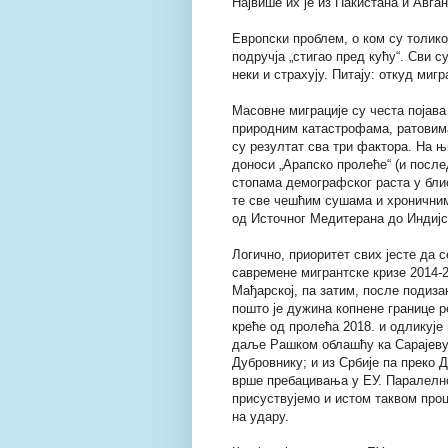
Највише их је из Пакистана и Авга
Европски проблем, о ком су толик
подручја „стигао пред кућу“. Сви су
неки и страхују. Питају: откуд миг
Масовне миграције су честа појава 
природним катастрофама, ратовим
су резултат сва три фактора. На њ
доноси „Арапско пролеће“ (и после
стопама демографског раста у бл
те све чешћим сушама и хроничним
од Источног Медитерана до Индијс
Логично, приоритет свих јесте да 
савремене мигрантске кризе 2014-20
Мађарској, па затим, после подиза
пошто је дужина копнене границе 
креће од пролећа 2018. и одликује
даље Рашком облашћу ка Сарајеву;
Дубровнику; и из Србије па преко 
врше пребацивања у ЕУ. Паралелно
присуствујемо и истом таквом проц
на удару.