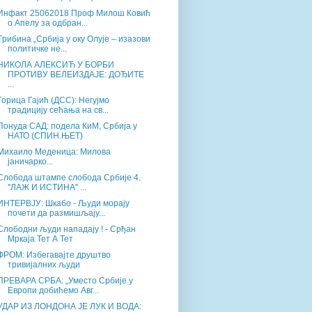
Инфакт 25062018 Проф Милош Ковић
о Апелу за одбран...
Tрибина „Србија у оку Олује – изазови
политичке не...
НИКОЛА АЛЕКСИЋ У БОРБИ
ПРОТИВУ ВЕЛЕИЗДАЈЕ: ДОЂИТЕ
...
Горица Гајић (ДСС): Негујмо
традицију сећања на св...
Понуда САД: подела КиМ, Србија у
НАТО (СПИН.ЊЕТ)
Михаило Меденица: Милова
јаничарко...
Слобода штампе слобода Србије 4.
''ЛАЖ И ИСТИНА'' ...
ИНТЕРВЈУ: Шкабо - Људи морају
почети да размишљају...
Слободни људи нападају ! - Срђан
Мркаја Тет А Тет
ФРОМ: Избегавајте друштво
тривијалних људи
ПРЕВАРА СРБА: „Уместо Србије у
Европи добићемо Авг...
УДАР ИЗ ЛОНДОНА ЈЕ ЛУК И ВОДА: