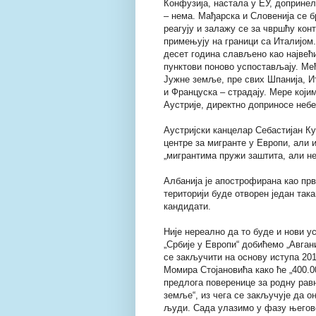
Конфузија, настала у ЕУ, допринел
– нема. Мађарска и Словенија се 
реагују и залажу се за чвршћу конт
примењују на граници са Италијом
десет година слављено као највећи
пунктови поново успостављају. Међ
Јужне земље, пре свих Шпанија, Ит
и Француска – страдају. Мере који
Аустрије, директно доприносе неб
Аустријски канцелар Себастијан Ку
центре за мигранте у Европи, али и
„мигрантима пружи заштита, али не
Албанија је апострофирана као прв
територији буде отворен један так
кандидати.
Није нереално да то буде и нови 
„Србије у Европи“ добићемо „Авган
се закључити на основу иступа 20
Момира Стојановића како ће „400.0
предлога поверенице за родну равн
земље“, из чега се закључује да о
људи. Сада улазимо у фазу његов