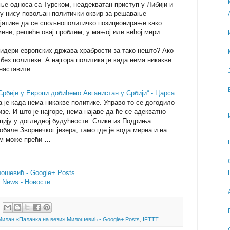
ње односа са Турском, неадекватан приступ у Либији и
у нису повољан политички оквир за решавање
ијативе да се спољнополитичко позиционирање како
мени, решиће овај проблем, у мањој или већој мери.
лидери европских држава храбрости за тако нешто? Ако
без политике. А најгора политика је када нема никакве
наставити.
бије у Европи добићемо Авганистан у Србији“ - Царса
а је када нема никакве политике. Управо то се догодило
е. И што је најгоре, нема најаве да ће се адекватно
цију у догледној будућности. Слике из Подриња
обале Зворничког језера, тамо где је вода мирна и на
ем може прећи …
ошевић - Google+ Posts
- News - Новости
Милан «Паланка на вези» Милошевић - Google+ Posts
,
IFTTT