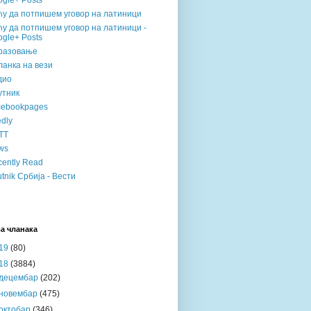
gle+ Posts
ћу да потпишем уговор на латиници
у да потпишем уговор на латиници -
gle+ Posts
разовање
анка на вези
дио
утник
cebookpages
dly
TT
ws
ently Read
tnik Србија - Вести
а чланака
19
(80)
18
(3884)
децембар
(202)
новембар
(475)
октобар
(346)