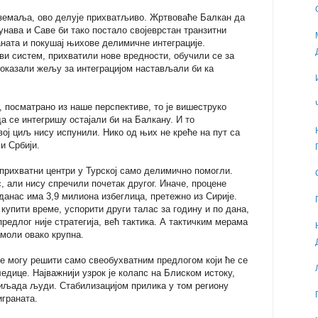
 земаља, ово делује прихватљиво. Жртвоваће Балкан да
унава и Саве би тако постало својеврстан транзитни
аната и покушај њихове делимичне интеграције.
ови систем, прихватили нове вредности, обучили се за
оказали жељу за интеграцијом настављали би ка
 посматрано из наше перспективе, то је вишеструко
да се интегришу остајали би на Балкану. И то
ој циљ нису испунили. Нико од њих не креће на пут са
и Србији.
 прихватни центри у Турској само делимично помогли.
, али нису спречили почетак другог. Иначе, процене
 данас има 3,9 милиона избеглица, претежно из Сирије.
купити време, успорити други талас за годину и по дана,
редлог није стратегија, већ тактика. А тактичким мерама
амоли овако крупна.
 могу решити само свеобухватним предлогом који ће се
ледице. Најважнији узрок је колапс на Блиском истоку,
хиљада људи. Стабилизацијом прилика у том региону
играната.