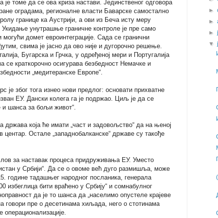
а је томе да се ова криза настави. Јединственог одговора
►
бране оградама, регионалне власти Баварске самостално
ролу границе ка Аустрији, а ови из Беча исту меру
►
. Укидање унутрашње граничне контроле је пре само
►
 могући домет евроинтеграције. Сада се гранични
▼
утим, свима је јасно да ово није и дугорочно решење.
алија, Бугарска и Грчка, у одређеној мери и Португалија
ма се краткорочно осигурава безбедност Немачке и
езбедности „медитеранске Европе“.
рс је због тога изнео нови предлог: основати прихватне
зван ЕУ. Дански колега га је подржао. Циљ је да се
 и шанса за бољи живот“.
а држава која ће имати „част и задовољство“ да на њеној
ав центар. Остале „западнобалканске“ државе су такође
услов за наставак процеса придруживања ЕУ. Уместо
истан у Србији“. Да се о овоме већ дуго размишља, може
15. године тадашњег народног посланика, генерала
00 избеглица бити враћено у Србију“ и сомнабулног
оправност да је то шанса да „населимо опустеле крајеве
на говори пре о десетинама хиљада, него о стотинама
е операционализације.