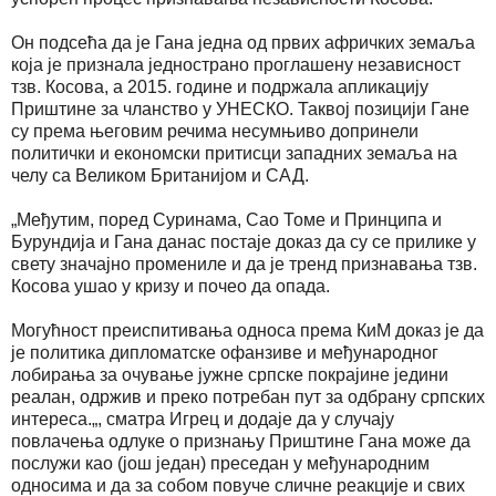
Он подсећа да је Гана једна од првих афричких земаља
која је признала једнострано проглашену независност
тзв. Косова, а 2015. године и подржала апликацију
Приштине за чланство у УНЕСКО. Таквој позицији Гане
су према његовим речима несумњиво допринели
политички и економски притисци западних земаља на
челу са Великом Британијом и САД.
„Међутим, поред Суринама, Сао Томе и Принципа и
Бурундија и Гана данас постаје доказ да су се прилике у
свету значајно промениле и да је тренд признавања тзв.
Косова ушао у кризу и почео да опада.
Могућност преиспитивања односа према КиМ доказ је да
је политика дипломатске офанзиве и међународног
лобирања за очување јужне српске покрајине једини
реалан, одржив и преко потребан пут за одбрану српских
интереса.„, сматра Игрец и додаје да у случају
повлачења одлуке о признању Приштине Гана може да
послужи као (још један) преседан у међународним
односима и да за собом повуче сличне реакције и свих