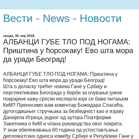
Вести - News - Новости
среда, 30. мај 2018.
АЛБАНЦИ ГУБЕ ТЛО ПОД НОГАМА:
Приштина у ћорсокаку! Ево шта мора
да уради Београд!
АЛБАНЦИ ГУБЕ ТЛО ПОД НОГАМА: Приштина у
ћорсокаку! Ево шта мора да уради Београд!
Шта о доласку трећег човека Гане у Србију и
перспективама Београда у борби за очување јужне
покрајине кажу српски експерти који се баве питањем
КиМ? Преносимо вам коментар Божидара Спасића,
дугогодишњег стручњака за безбедност као и изјаву
Данијела Игреца, једног од аутора Платформе
Заветника о КиМ и члана руководства овог покрета.
У знак обележавања 60 година од успостављања
дипломатских односа између Србије и Републике Гане у