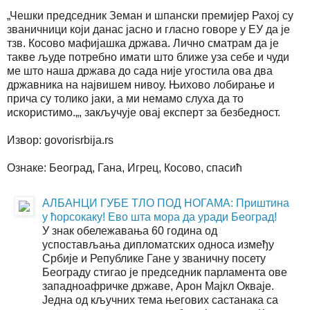
„Чешки председник Земан и шпански премијер Рахој су
званичници који данас јасно и гласно говоре у ЕУ да је
тзв. Косово мафијашка држава. Лично сматрам да је
такве људе потребно имати што ближе уза себе и чуди
ме што наша држава до сада није угостила ова два
државника на највишем нивоу. Њихово лобирање и
прича су толико јаки, а ми немамо слуха да то
искористимо.„, закључује овај експерт за безбедност.
Извор: govorisrbija.rs
Ознаке: Београд, Гана, Игрец, Косово, спасић
АЛБАНЦИ ГУБЕ ТЛО ПОД НОГАМА: Приштина
у ћорсокаку! Ево шта мора да уради Београд!
У знак обележавања 60 година од
успостављања дипломатских односа између
Србије и Републике Гане у званичну посету
Београду стигао је председник парламента ове
западноафричке државе, Арон Мајкл Окваје.
Једна од кључних тема његових састанака са