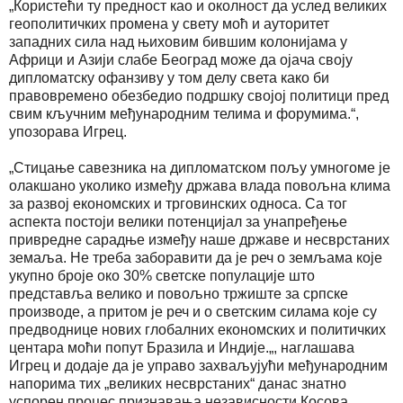
„Користећи ту предност као и околност да услед великих
геополитичких промена у свету моћ и ауторитет
западних сила над њиховим бившим колонијама у
Африци и Азији слабе Београд може да ојача своју
дипломатску офанзиву у том делу света како би
правовремено обезбедио подршку својој политици пред
свим кључним међународним телима и форумима.“,
упозорава Игрец.
„Стицање савезника на дипломатском пољу умногоме је
олакшано уколико између држава влада повољна клима
за развој економских и трговинских односа. Са тог
аспекта постоји велики потенцијал за унапређење
привредне сарадње између наше државе и несврстаних
земаља. Не треба заборавити да је реч о земљама које
укупно броје око 30% светске популације што
представља велико и повољно тржиште за српске
производе, а притом је реч и о светским силама које су
предводнице нових глобалних економских и политичких
центара моћи попут Бразила и Индије.„, наглашава
Игрец и додаје да је управо захваљујући међународним
напорима тих „великих несврстаних“ данас знатно
успорен процес признавања независности Косова.