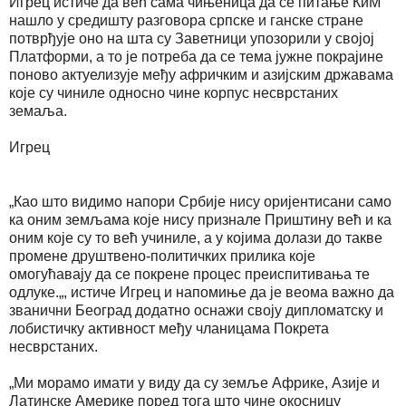
Игрец истиче да већ сама чињеница да се питање КиМ
нашло у средишту разговора српске и ганске стране
потврђује оно на шта су Заветници упозорили у својој
Платформи, а то је потреба да се тема јужне покрајине
поново актуелизује међу афричким и азијским државама
које су чиниле односно чине корпус несврстаних
земаља.
Игрец
„Као што видимо напори Србије нису оријентисани само
ка оним земљама које нису признале Приштину већ и ка
оним које су то већ учиниле, а у којима долази до такве
промене друштвено-политичких прилика које
омогућавају да се покрене процес преиспитивања те
одлуке.„, истиче Игрец и напомиње да је веома важно да
званични Београд додатно оснажи своју дипломатску и
лобистичку активност међу чланицама Покрета
несврстаних.
„Ми морамо имати у виду да су земље Африке, Азије и
Латинске Америке поред тога што чине окосницу