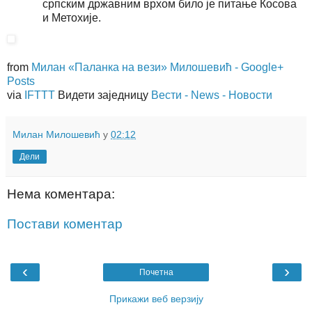
српским државним врхом било је питање Косова
и Метохије.
from
Милан «Паланка на вези» Милошевић - Google+
Posts
via
IFTTT
Видети заједницу
Вести - News - Новости
Милан Милошевић
у
02:12
Дели
Нема коментара:
Постави коментар
‹
›
Почетна
Прикажи веб верзију