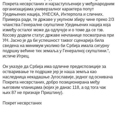
Покрета несврстаних и најзаступљеније у међународним
организацијама универзалног карактера попут
Уједињених нација, УНЕСКА, Интерпола и сличних.
Примера ради, те државе у укупном збиру чине преко 2/3
чланства Генералне скупштине Уједињених нација која
између осталог може да одлучује и о томе да се тзв.
Косову додели статус државе нечланице посматрача при
УН. Јасно је да би успешност таквог сценарија била
сведена на минимум уколико би Србија имала сигурну
подршку већине тих земаља у Генералној скупштини.“,
истиче Игрец.
Он указује да Србија има одличне предиспозиције за
остваривање те подршке јер је наша земља као
наследница некадашње Југославије, једног од оснивача
Покрета несврстаних, добро позиционирана међу
његовим чланицама (којих је данас 118, а од тога чак
њих 87 не признаје Приштину).
Покрет несврстаних