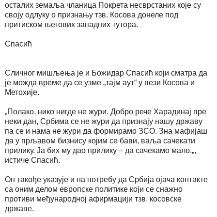
осталих земаља чланица Покрета несврстаних које су
своју одлуку о признању тзв. Косова донеле под
притиском његових западних тутора.
Спасић
Сличног мишљења је и Божидар Спасић који сматра да
је можда време да се узме „тајм аут“ у вези Косова и
Метохије.
„Полако, нико нигде не жури. Добро рече Харадинај пре
неки дан, Србима се не жури да признају нашу државу
па се и нама не жури да формирамо ЗСО. Зна мафијаш
да у прљавом бизнису којим се бави, ваља сачекати
прилику. Ја бих му дао прилику – да сачекамо мало.„,
истиче Спасић.
Он такође указује и на потребу да Србија ојача контакте
са оним делом европске политике који се снажно
противи међународној афирмацији тзв. косовске
државе.