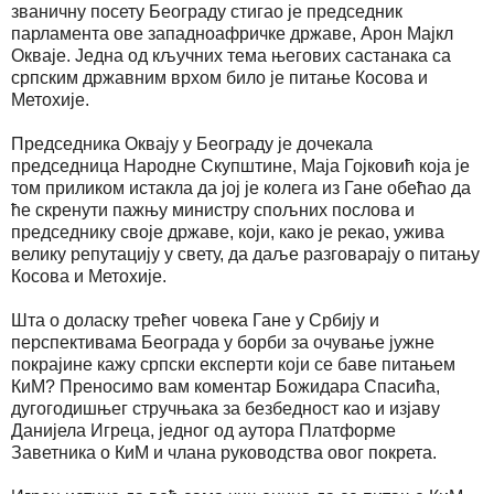
званичну посету Београду стигао је председник
парламента ове западноафричке државе, Арон Мајкл
Окваје. Једна од кључних тема његових састанака са
српским државним врхом било је питање Косова и
Метохије.
Председника Оквају у Београду је дочекала
председница Народне Скупштине, Маја Гојковић која је
том приликом истакла да јој је колега из Гане обећао да
ће скренути пажњу министру спољних послова и
председнику своје државе, који, како је рекао, ужива
велику репутацију у свету, да даље разговарају о питању
Косова и Метохије.
Шта о доласку трећег човека Гане у Србију и
перспективама Београда у борби за очување јужне
покрајине кажу српски експерти који се баве питањем
КиМ? Преносимо вам коментар Божидара Спасића,
дугогодишњег стручњака за безбедност као и изјаву
Данијела Игреца, једног од аутора Платформе
Заветника о КиМ и члана руководства овог покрета.