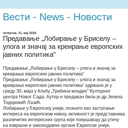
Вести - News - Новости
четвртак, 31. мај 2018.
Предавање „Лобирање у Бриселу –
улога и значај за креирање европских
јавних политика”
Предавање „Лобирање у Бриселу – улога и значај за
креирање европских јавних политика”
Предавање „Лобирање у Бриселу – улога и значај за
креирање европских јавних политика” одржано je у
среду 30. маја у Клубу „Трибина младих” Културног
центра Новог Сада. Аутор и предавач била је др Јелена
Тодоровић Лазић.
Лобирање у Европској унији, познато као заступање
интереса на европском нивоу, активност је представника
различитих интересних група којe покушавају да утичу
на извршне и законодавне органе Европске уније.