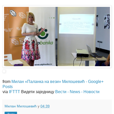
from
Милан «Паланка на вези» Милошевић - Google+
Posts
via
IFTTT
Видети заједницу
Вести - News - Новости
Милан Милошевић
у
04:39