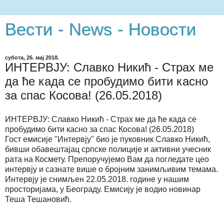
Вести - News - Новости
субота, 26. мај 2018.
ИНТЕРВЈУ: Славко Никић - Страх ме
да ће када се пробудимо бити касно
за спас Косова! (26.05.2018)
ИНТЕРВЈУ: Славко Никић - Страх ме да ће када се
пробудимо бити касно за спас Косова! (26.05.2018)
Гост емисије "Интервју" био је пуковник Славко Никић,
бивши обавештајац српске полиције и активни учесник
рата на Космету. Препоручујемо Вам да погледате цео
интервју и сазнате више о бројним занимљивим темама.
Интервју је снимљен 22.05.2018. године у нашим
просторијама, у Београду. Емисију је водио новинар
Теша Тешановић.