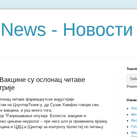
 News - Новости
Transl
 Вакцине су ослонац читаве
трије
Power
слонац читаве фармацеутске индустрије
Ознак
сом на ЦоунтерТхинк-у, др Сузан Хамфиз говори све,
Ан
е вакцина, и још много тога.
ве
ор “Разрешавање илузија: Болести, вакцине и
Вес
соко цењени неуролог – пре него што је променила брзину
кцина и ЦДЦ-а (Центар за контролу болести) по питању
Гуг
Ми