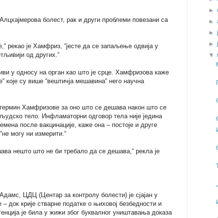
►
Алцхајмерова болест, рак и други проблеми повезани са
►
►
►
“ рекао је Хамфриз, “јесте да се запаљење одвија у
етљивији од других.“
▼
иви у односу на орган као што је срце. Хамфризова каже
е“ које су више “вештичја мешавина“ него научна
 термин Хамфризове за оно што се дешава након што се
 људско тело. Инфламаторни одговор тела није једина
ремена после вакцинације, каже она – постоје и друге
 “не могу ни измерити.“
шава нешто што не би требало да се дешава,“ рекла је
дамс, ЦДЦ (Центар за контролу болести) је сјајан у
– док крије стварне податке о њиховој безбедности и
генција је била у жижи због буквалног уништавања доказа