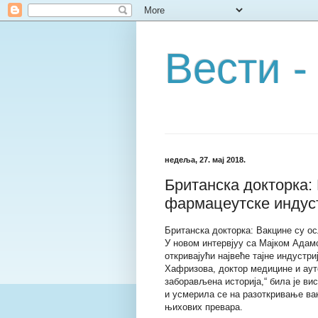
Вести -
недеља, 27. мај 2018.
Британска докторка:
фармацеутске индус
Британска докторка: Вакцине су о
У новом интервјуу са Мајком Адам
откривајући највеће тајне индустриј
Хафризова, доктор медицине и аут
заборављена историја,“ била је ви
и усмерила се на разоткривање ва
њихових превара.