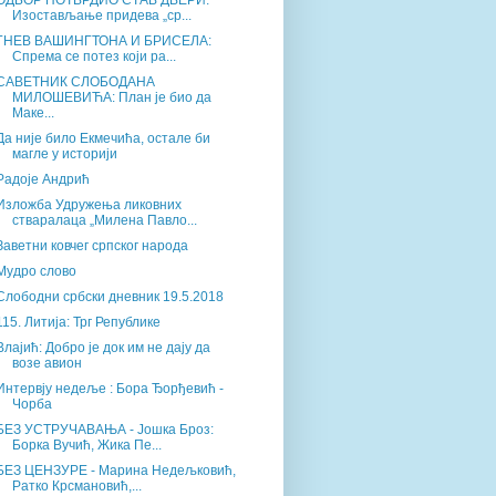
ОДБОР ПОТВРДИО СТАВ ДВЕРИ:
Изостављање придева „ср...
ГНЕВ ВАШИНГТОНА И БРИСЕЛА:
Спрема се потез који ра...
САВЕТНИК СЛОБОДАНА
МИЛОШЕВИЋА: План је био да
Маке...
Да није било Екмечића, остале би
магле у историји
Радоје Андрић
Изложба Удружења ликовних
стваралаца „Милена Павло...
Заветни ковчег српског народа
Мудро слово
Слободни србски дневник 19.5.2018
115. Литија: Трг Републике
Влајић: Добро је док им не дају да
возе авион
Интервју недеље : Бора Ђорђевић -
Чорба
БЕЗ УСТРУЧАВАЊА - Јошка Броз:
Борка Вучић, Жика Пе...
БЕЗ ЦЕНЗУРЕ - Марина Недељковић,
Ратко Крсмановић,...