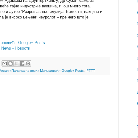
ком Адамсом на ЦоунтерТхинк-у, др Сузан Хамфиз
јвеће тајне индустрије вакцина, и још много тога.
не и аутор “Разрешавање илузија: Болести, вакцине и
ла је високо цењени неуролог – пре него што је
ошевић - Google+ Posts
- News - Новости
Милан «Паланка на вези» Милошевић - Google+ Posts
,
IFTTT