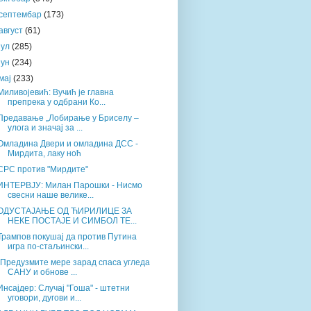
септембар
(173)
август
(61)
јул
(285)
јун
(234)
мај
(233)
Миливојевић: Вучић је главна
препрека у одбрани Ко...
Предавање „Лобирање у Бриселу –
улога и значај за ...
Омладина Двери и омладина ДСС -
Мирдита, лаку ноћ
СРС против "Мирдите"
ИНТЕРВЈУ: Милан Парошки - Нисмо
свесни наше велике...
ОДУСТАЈАЊЕ ОД ЋИРИЛИЦЕ ЗА
НЕКЕ ПОСТАЈЕ И СИМБОЛ ТЕ...
Трампов покушај да против Путина
игра по-стаљински...
„Предузмите мере зарад спаса угледа
САНУ и обнове ...
Инсајдер: Случај "Гоша" - штетни
уговори, дугови и...