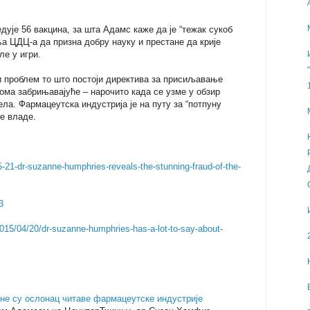
ује 56 вакцина, за шта Адамс каже да је “тежак сукоб
а ЦДЦ-а да призна добру науку и престане да крије
ле у игри.
и проблем то што постоји директива за присиљавање
веома забрињавајуће – нарочито када се узме у обзир
ла. Фармацеутска индустрија је на путу за “потпуну
е владе.
21-dr-suzanne-humphries-reveals-the-stunning-fraud-of-the-
3
2015/04/20/dr-suzanne-humphries-has-a-lot-to-say-about-
ине су ослонац читаве фармацеутске индустрије