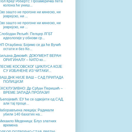
Пол Крејг Робертс: Проамеричка пета
колона ће униш...
Ево зашто не прогоне ни кинеско, ни
јеврејско, ни ...
Ево зашто не прогоне ни кинеско, ни
јеврејско, ни ...
Слободан Рељић: Пелцер ЛГБТ
идеологије у обнови ср...
НП Отаџбина: Бојимо се да ће Вучић
остати и без Ко...
Биљана Диковић: ДОКУМЕНТ ВЕРАН
ОРИГИНАЛУ – NATO ко...
ПЕСМЕ КОСОВСКОГ ЦИКЛУСА КОЈЕ
СУ ИЗБАЧЕНЕ ИЗ ЧИТАКИ...
ВАШ ДНК НИЈЕ ВАШ – САД ПРИПАДА
ПОЛИЦИЈИ
ЕКСКЛУЗИВНО: Др Срђан Перишић –
ВРЕМЕ ЗАПАДА ПРОЛАЗИ!
Љепојевић: ЕУ ће се одвојити од САД,
али тај проце...
Заборављена лекција: Радикали
убили 140 бахатих на...
Михаило Меденица: Блуз златних
времена