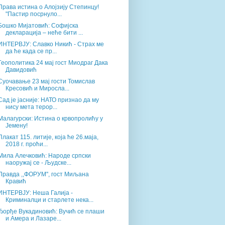
Права истина о Алојзију Степинцу!
"Пастир посрнуло...
Бошко Мијатовић: Софијска
декларација – неће бити ...
ИНТЕРВЈУ: Славко Никић - Страх ме
да ће када се пр...
Геополитика 24 мај гост Миодраг Дака
Давидовић
Суочавање 23 мај гости Томислав
Кресовић и Миросла...
Сад је јасније: НАТО признао да му
нису мета терор...
Малагурски: Истина о крвопролићу у
Јемену!
Плакат 115. литије, која ће 26.маја,
2018 г. проћи...
Мила Алечковић: Народе српски
наоружај се - Људске...
Правда ,,ФОРУМ'', гост Миљана
Кравић
ИНТЕРВЈУ: Неша Галија -
Криминалци и старлете нека...
Ђорђе Вукадиновић: Вучић се плаши
и Aмера и Лазаре...