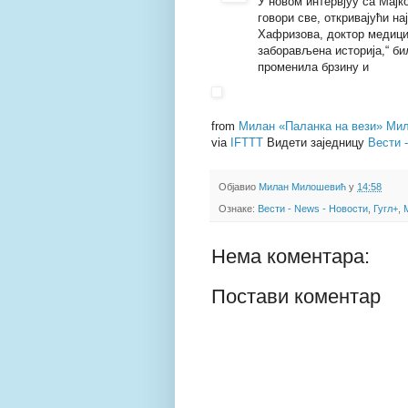
У новом интервјуу са Мај
говори све, откривајући на
Хафризова, доктор медици
заборављена историја,“ би
променила брзину и
from
Милан «Паланка на вези» Мил
via
IFTTT
Видети заједницу
Вести 
Објавио
Милан Милошевић
у
14:58
Ознаке:
Вести - News - Новости
,
Гугл+
,
Нема коментара:
Постави коментар