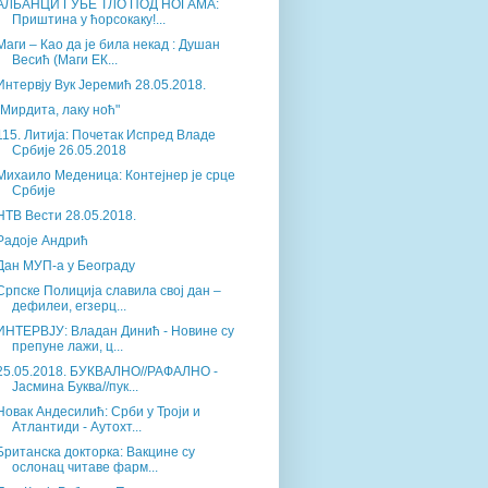
АЛБАНЦИ ГУБЕ ТЛО ПОД НОГАМА:
Приштина у ћорсокаку!...
Маги – Као да је била некад : Душан
Весић (Маги ЕК...
Интервју Вук Јеремић 28.05.2018.
"Мирдита, лаку ноћ"
115. Литија: Почетак Испред Владе
Србије 26.05.2018
Михаило Меденица: Контејнер је срце
Србије
НТВ Вести 28.05.2018.
Радоје Андрић
Дан МУП-а у Београду
Српске Полиција славила свој дан –
дефилеи, егзерц...
ИНТЕРВЈУ: Владан Динић - Новине су
препуне лажи, ц...
25.05.2018. БУКВАЛНО//РАФАЛНО -
Јасмина Буква//пук...
Новак Андесилић: Срби у Троји и
Атлантиди - Аутохт...
Британска докторка: Вакцине су
ослонац читаве фарм...