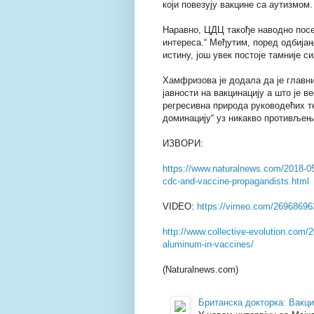
који повезују вакцине са аутизмом.
Наравно, ЦДЦ такође наводно посед
интереса.“ Међутим, поред одбијањ
истину, још увек постоје тамније си
Хамфризова је додала да је главн
јавности на вакцинацију а што је 
регресивна природа руководећих те
доминацију“ уз никакво противљењ
ИЗВОРИ:
https://www.naturalnews.com/2018-05-
cdc-and-vaccine-propagandists.html
VIDEO:
https://vimeo.com/26968696
http://www.collective-evolution.com/
aluminum-in-vaccines/
(Naturalnews.com)
Британска докторка: Вакц