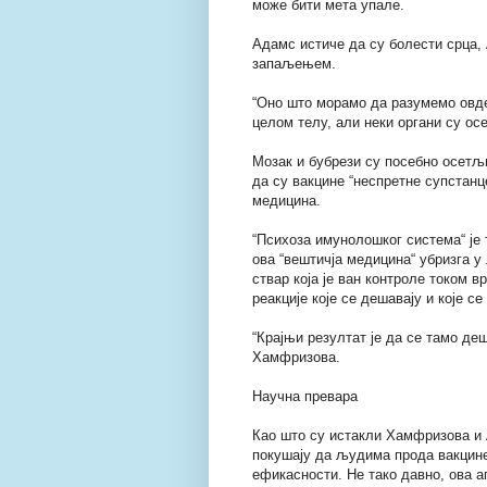
може бити мета упале.
Адамс истиче да су болести срца, 
запаљењем.
“Оно што морамо да разумемо овде,
целом телу, али неки органи су ос
Мозак и бубрези су посебно осетљ
да су вакцине “неспретне супстанц
медицина.
“Психоза имунолошког система“ је
ова “вештичја медицина“ убризга у
ствар која је ван контроле током в
реакције које се дешавају и које се
“Крајњи резултат је да се тамо де
Хамфризова.
Научна превара
Као што су истакли Хамфризова и А
покушају да људима прода вакцине 
ефикасности. Не тако давно, ова а