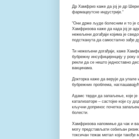
Др Хамфриз каже да јој је др Шери
фармацеутске индустрије.“
“Они држе људе болесним и то је он
Хамфризова каже да када јој је адм
нежељени догађаји којима је сведо
подстканута да самостално зађе д
Ти нежељени догађаји, каже Хамфи
бубрежну инсуфицијенцију у року о
рекли да се нешто једноставно дес
вакцинама.
Докторка каже да верује да упале
бубрежних проблема, наглашавајућ
Адамс тврди да запаљење, које је 
катализаторе – састојке који су до
кључни допринос почетка запаљења
болести.
Хамфризова напомиње да чак и вакц
могу представљати озбиљан ризик.
токсичан тежак метал који такође 