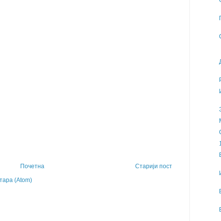
Почетна
Старији пост
ара (Atom)