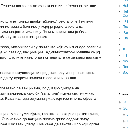
Goo
 Тенпени показала да су вакцине биле “ослонац читаве
Не
Нећ
Goo
о што је толико профитабилно,“ рекла јој је Тенпени.
Об
инистрација болнице у којој је радила рекла да
Пал
чила својим очима нису били стварни, она је била
Ра
убље у ствари о вакцинама.
Сп
Fa
зова, укључивали су пацијенте који су изненада развили
Fee
д 24 сата од вакцинације. Администратори болнице су јој
IFT
ило, што ју је навело да погледа шта се заправо налази у
Ne
Rec
 изазване имунизацијом представљају извор ових врста
Spu
и да су бубрези прилично осетљиви органи.
повезано са вакцинама, по дизајну указује на
дати вакцинама како би “запалили“ имуни систем – као
Архив
. Катализатори алуминијума стоје иза многих ефекта
►
20
▼
20
ине без алуминијума, као што је вакцина против грипа,
►
 Она истиче да вакцина против грипа садржи живу –
►
може изазвати упалу. Она каже да заиста било који орган
►