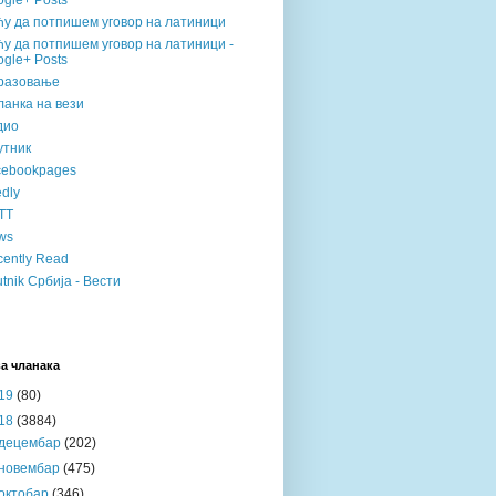
gle+ Posts
ћу да потпишем уговор на латиници
у да потпишем уговор на латиници -
gle+ Posts
разовање
анка на вези
дио
утник
cebookpages
dly
TT
ws
ently Read
tnik Србија - Вести
а чланака
19
(80)
18
(3884)
децембар
(202)
новембар
(475)
октобар
(346)