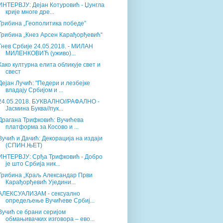
ИНТЕРВЈУ: Дејан Котуровић - Џунгла
крије многе дре...
Трибина „Геополитика победе”
Трибина „Кнез Арсен Карађорђевић“
Гнев Србије 24.05.2018. - МИЛАН
МИЛЕНКОВИЋ (уживо)...
Како културна елита обликује свет и
свест
Дејан Лучић: "Педери и лезбејке
владају Србијом и ...
24.05.2018. БУКВАЛНО//РАФАЛНО -
Јасмина Буква//пук...
Драгана Трифковић: Вучићева
платформа за Косово и ...
Вучић и Дачић: Декорација на издаји
(СПИН.ЊЕТ)
ИНТЕРВЈУ: Срђа Трифковић - Добро
је што Србија ник...
Трибина „Краљ Александар Први
Карађорђевић Уједини...
АЛЕКСУАЛИЗАМ - сексуално
опредељење Вучићеве Србиј...
Вучић се брани серијом
обмањивачких изговора – ево...