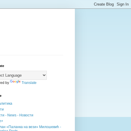
ate
ed by
Translate
е
алитика
сти
ти - News - Новости
л+
лан «Паланка на вези» Милошевић -