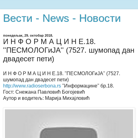
Вести - News - Новости
понедељак, 29. октобар 2018.
И Н Ф О Р М А Ц И Н Е.18.
''ПЕСМОЛОГиЈА'' (7527. шумопад дан
двадесет пети)
И Н Ф О Р М А Ц И Н Е.18. ''ПЕСМОЛОГиЈА'' (7527.
шумопад дан двадесет пети)
http://www.radioserbona.rs
''Информацине'' бр.18.
Гост: Снежана Павловић Богојевић
Аутор и водитељ: Марија Михајловић