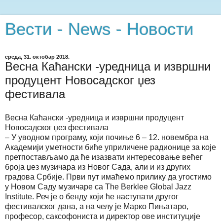
Вести - News - Новости
среда, 31. октобар 2018.
Весна Каћански -уредница и извршни
продуцент Новосадског џез
фестивала
Весна Каћански -уредница и извршни продуцент
Новосадског џез фестивала
– У уводном програму, који почиње 6 – 12. новембра на
Академији уметности биће уприличене радионице за које
претпостављамо да ће изазвати интересовање већег
броја џез музичара из Новог Сада, али и из других
градова Србије. Први пут имаћемо прилику да угостимо
у Новом Саду музичаре са The Berklee Global Jazz
Institute. Реч је о бенду који ће наступати другог
фестивалског дана, а на челу је Марко Пињатаро,
професор, саксофониста и директор ове институције