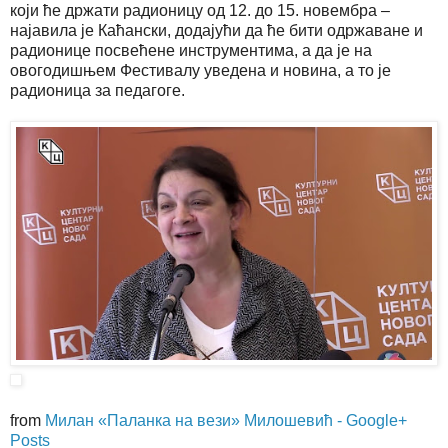
који ће држати радионицу од 12. до 15. новембра –
најавила је Каћански, додајући да ће бити одржаване и
радионице посвећене инструментима, а да је на
овогодишњем Фестивалу уведена и новина, а то је
радионица за педагоге.
from
Милан «Паланка на вези» Милошевић - Google+
Posts