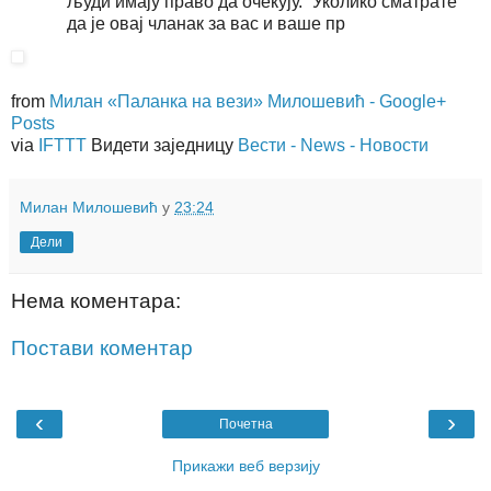
људи имају право да очекују.“ Уколико сматрате
да је овај чланак за вас и ваше пр
from
Милан «Паланка на вези» Милошевић - Google+
Posts
via
IFTTT
Видети заједницу
Вести - News - Новости
Милан Милошевић
у
23:24
Дели
Нема коментара:
Постави коментар
‹
›
Почетна
Прикажи веб верзију