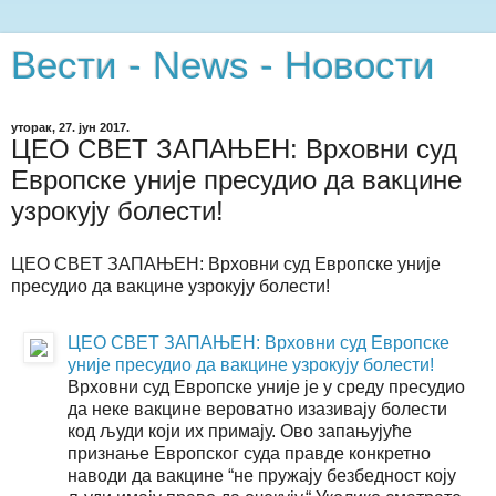
Вести - News - Новости
уторак, 27. јун 2017.
ЦЕО СВЕТ ЗАПАЊЕН: Врховни суд
Европске уније пресудио да вакцине
узрокују болести!
ЦЕО СВЕТ ЗАПАЊЕН: Врховни суд Европске уније
пресудио да вакцине узрокују болести!
ЦЕО СВЕТ ЗАПАЊЕН: Врховни суд Европске
уније пресудио да вакцине узрокују болести!
Врховни суд Европске уније је у среду пресудио
да неке вакцине вероватно изазивају болести
код људи који их примају. Ово запањујуће
признање Европског суда правде конкретно
наводи да вакцине “не пружају безбедност коју