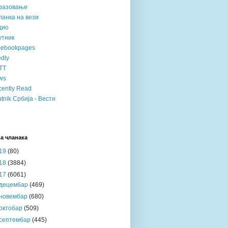
разовање
анка на вези
дио
утник
cebookpages
dly
TT
ws
ently Read
tnik Србија - Вести
а чланака
19
(80)
18
(3884)
17
(6061)
децембар
(469)
новембар
(680)
октобар
(509)
септембар
(445)