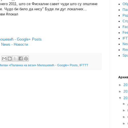
 него 2011, што се Фискални савет чуди што су општине
Об
е. Чудо би било да нису" Буде ли дуг локалних...
Пал
ови #локал
Ра
Сп
Fa
Fee
IFT
ошевић - Google+ Posts
Ne
- News - Новости
Rec
Spu
Милан «Паланка на вези» Милошевић - Google+ Posts
,
IFTTT
Архив
►
20
►
20
▼
20
►
►
►
►