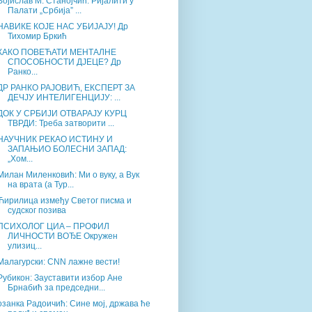
Војислав М. Станојчић: Ријалити у
Палати „Србија” ...
НАВИКЕ КОЈЕ НАС УБИЈАЈУ! Др
Тихомир Бркић
КАКО ПОВЕЋАТИ МЕНТАЛНЕ
СПОСОБНОСТИ ДЈЕЦЕ? Др
Ранко...
ДР РАНКО РАЈОВИЋ, ЕКСПЕРТ ЗА
ДЕЧЈУ ИНТЕЛИГЕНЦИЈУ: ...
ДОК У СРБИЈИ ОТВАРАЈУ КУРЦ
ТВРДИ: Треба затворити ...
НАУЧНИК РЕКАО ИСТИНУ И
ЗАПАЊИО БОЛЕСНИ ЗАПАД:
„Хом...
Милан Миленковић: Ми о вуку, а Вук
на врата (а Тур...
Ћирилица између Светог писма и
судског позива
ПСИХОЛОГ ЦИA – ПРОФИЛ
ЛИЧНОСТИ ВОЂЕ Окружен
улизиц...
Малагурски: CNN лажне вести!
Рубикон: Зауставити избор Ане
Брнабић за председни...
озанка Радоичић: Сине мој, држава ће