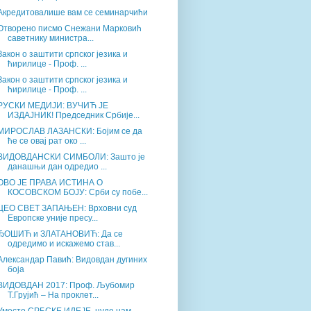
Акредитовалише вам се семинарчићи
Отворено писмо Снежани Марковић
саветнику министра...
Закон о заштити српског језика и
ћирилице - Проф. ...
Закон о заштити српског језика и
ћирилице - Проф. ...
РУСКИ МЕДИЈИ: ВУЧИЋ ЈЕ
ИЗДАЈНИК! Председник Србије...
МИРОСЛАВ ЛАЗАНСКИ: Бојим се да
ће се овај рат око ...
ВИДОВДАНСКИ СИМБОЛИ: Зашто је
данашњи дан одредио ...
ОВО ЈЕ ПРАВА ИСТИНА О
КОСОВСКОМ БОЈУ: Срби су побе...
ЦЕО СВЕТ ЗАПАЊЕН: Врховни суд
Европске уније пресу...
ЂОШИЋ и ЗЛАТАНОВИЋ: Да се
одредимо и искажемо став...
Александар Павић: Видовдан дугиних
боја
ВИДОВДАН 2017: Проф. Љубомир
Т.Грујић – На проклет...