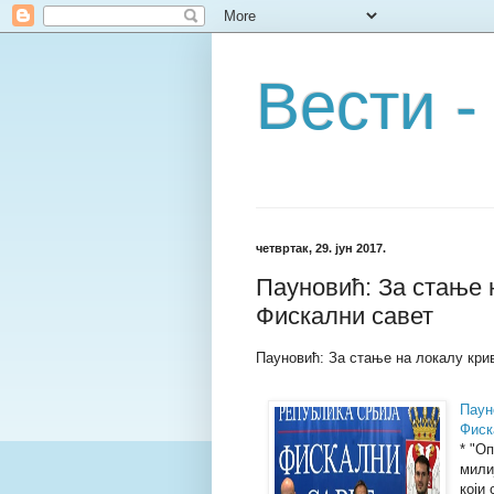
Вести -
четвртак, 29. јун 2017.
Пауновић: За стање 
Фискални савет
Пауновић: За стање на локалу кри
Паун
Фиск
* "О
мили
који