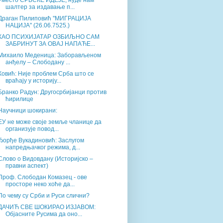
Уместо СРБСКЕ ИДЕЈЕ, нуде нам
шалтер за издавање п...
Драган Пилиповић ''МИГРАЦИЈА
НАЦИЈА'' (26.06.7525.)
КАО ПСИХИЈАТАР ОЗБИЉНО САМ
ЗАБРИНУТ ЗА ОВАЈ НАПАЋЕ...
Михаило Меденица: Заборављеном
анђелу – Слободану ...
Ковић: Није проблем Срба што се
враћају у историју...
Бранко Радун: Другосрбијанци против
ћирилице
Научници шокирани:
ЕУ не може своје земље чланице да
организује повод...
Ђорђе Вукадиновић: Заслугом
напредњачког режима, д...
Слово о Видовдану (Историјско –
правни аспект)
Проф. Слободан Комазец - ове
просторе неко хоће да...
По чему су Срби и Руси слични?
ДАЧИЋ СВЕ ШОКИРАО ИЗЈАВОМ:
Објасните Русима да оно...