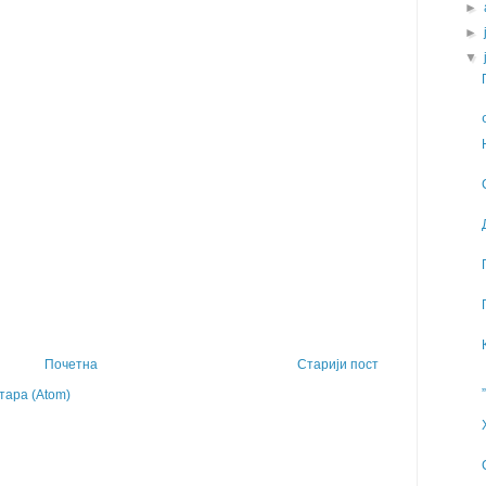
►
►
▼
Почетна
Старији пост
ара (Atom)