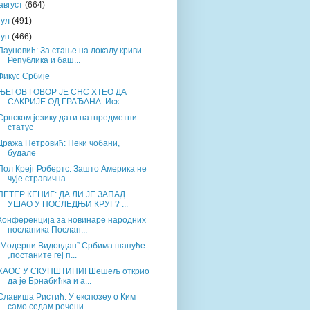
август
(664)
јул
(491)
јун
(466)
Пауновић: За стање на локалу криви
Република и баш...
Фикус Србије
ЊЕГОВ ГОВОР ЈЕ СНС ХТЕО ДА
САКРИЈЕ ОД ГРАЂАНА: Иск...
Српском језику дати натпредметни
статус
Дража Петровић: Неки чобани,
будале
Пол Крејг Робертс: Зашто Америка не
чује стравична...
ПЕТЕР КЕНИГ: ДА ЛИ ЈЕ ЗАПАД
УШАО У ПОСЛЕДЊИ КРУГ? ...
Конференција за новинаре народних
посланика Послан...
„Модерни Видовдан” Србима шапуће:
„постаните геј п...
ХАОС У СКУПШТИНИ! Шешељ открио
да је Брнабићка и а...
Славиша Ристић: У експозеу о Ким
само седам речени...