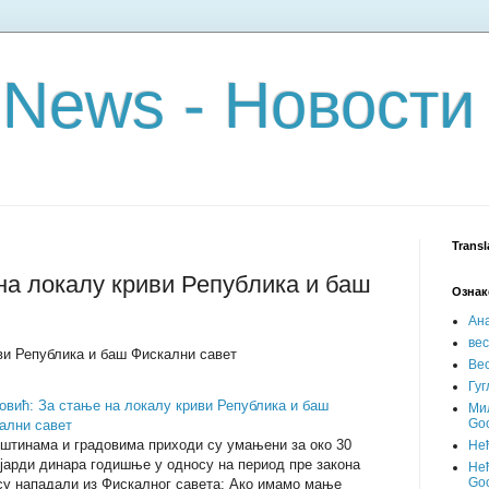
 News - Новости
Transl
на локалу криви Република и баш
Ознак
Ан
ве
ви Република и баш Фискални савет
Вес
Гуг
овић: За стање на локалу криви Република и баш
Ми
Goo
ални савет
пштинама и градовима приходи су умањени за око 30
Не
јарди динара годишње у односу на период пре закона
Нећ
Goo
 су нападали из Фискалног савета; Ако имамо мање