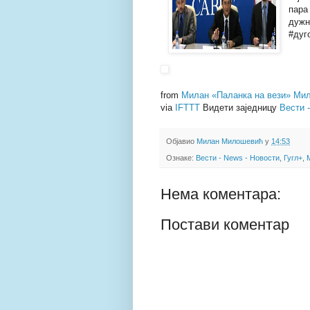
пара
дужн
#дуг
from
Милан «Паланка на вези» Мил
via
IFTTT
Видети заједницу
Вести 
Објавио
Милан Милошевић
у
14:53
Ознаке:
Вести - News - Новости
,
Гугл+
,
Нема коментара:
Постави коментар