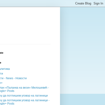
ate
е
алитика
сти
ти - News - Новости
л+
лан «Паланка на вези» Милошевић -
gle+ Posts
ћу да потпишем уговор на латиници
у да потпишем уговор на латиници -
gle+ Posts