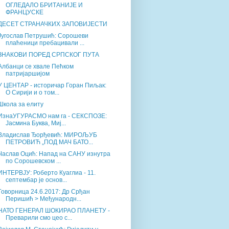
ОГЛЕДАЛО БРИТАНИЈЕ И
ФРАНЦУСКЕ
ДЕСЕТ СТРАНАЧКИХ ЗАПОВИЈЕСТИ
Југослав Петрушић: Сорошеви
плаћеници пребацивали ...
ЗНАКОВИ ПОРЕД СРПСКОГ ПУТА
Албанци се хвале Пећком
патријаршијом
У ЦЕНТАР - историчар Горан Пиљак:
О Сирији и о том...
Школа за елиту
ИзнаУГУРАСМО нам га - СЕКСПОЗЕ:
Јасмина Буква, Миј...
Владислав Ђорђевић: МИРОЉУБ
ПЕТРОВИЋ „ПОД МАЧ БАТО...
Часлав Оцић: Напад на САНУ изнутра
по Сорошевском ...
ИНТЕРВЈУ: Роберто Куаглиа - 11.
септембар је основ...
Говорница 24.6.2017: Др Срђан
Перишић > Међународн...
НАТО ГЕНЕРАЛ ШОКИРАО ПЛАНЕТУ -
Преварили смо цео с...