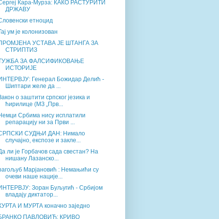
Сергеј Кара-Мурза: КАКО РАСТУРИТИ
ДРЖАВУ
Словенски етноцид
Тај ум је колонизован
ПРОМЈЕНА УСТАВА ЈЕ ШТАНГА ЗА
СТРИПТИЗ
ТУЖБА ЗА ФАЛСИФИКОВАЊЕ
ИСТОРИЈЕ
ИНТЕРВЈУ: Генерал Божидар Делић -
Шиптари желе да ...
Закон о заштити српског језика и
ћирилице (МЗ „Прв...
Немци Србима нису исплатили
репарацију ни за Први ...
СРПСКИ СУДЊИ ДАН: Нимало
случајно, експозе и закле...
Да ли је Горбачов сада свестан? На
нишану Лазанско...
рагољуб Марјановић : Немањићи су
очеви наше нације...
ИНТЕРВЈУ: Зоран Буљугић - Србијом
владају диктатор...
КУРТА И МУРТА коначно заједно
БРАНКО ПАВЛОВИЋ: КРИВО