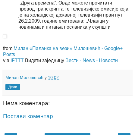
,,Друга времена“. Овде можете прочитати
превод транскрипта те телевизијске емисије која
је на холандској државној телевизији први пут
26.2.2009. године емитована: ,,Чланци у
новинама и питања посланика у скупшти
from
Милан «Паланка на вези» Милошевић - Google+
Posts
via
IFTTT
Видети заједницу
Вести - News - Новости
Милан Милошевић
у
10:02
Дели
Нема коментара:
Постави коментар