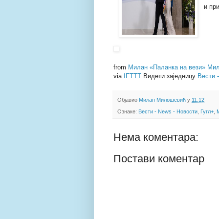
и пр
from
Милан «Паланка на вези» Мил
via
IFTTT
Видети заједницу
Вести 
Објавио
Милан Милошевић
у
11:12
Ознаке:
Вести - News - Новости
,
Гугл+
,
Нема коментара:
Постави коментар