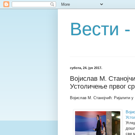
Вести -
субота, 24. јун 2017.
Војислав М. Станојчи
Устоличење првог с
Војислав М. Станојчић: Ријалити у
Воји
Усто
Угле
дошл
све 