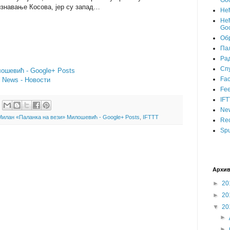
Goo
изнавање Косова, јер су запад…
Не
Нећ
Goo
Об
Пал
Ра
Сп
ошевић - Google+ Posts
Fa
- News - Новости
Fee
IFT
Ne
Милан «Паланка на вези» Милошевић - Google+ Posts
,
IFTTT
Rec
Spu
Архив
►
20
►
20
▼
20
►
►