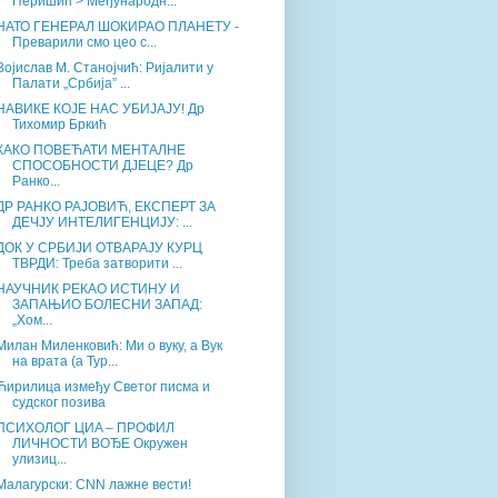
Перишић > Међународн...
НАТО ГЕНЕРАЛ ШОКИРАО ПЛАНЕТУ -
Преварили смо цео с...
Војислав М. Станојчић: Ријалити у
Палати „Србија” ...
НАВИКЕ КОЈЕ НАС УБИЈАЈУ! Др
Тихомир Бркић
КАКО ПОВЕЋАТИ МЕНТАЛНЕ
СПОСОБНОСТИ ДЈЕЦЕ? Др
Ранко...
ДР РАНКО РАЈОВИЋ, ЕКСПЕРТ ЗА
ДЕЧЈУ ИНТЕЛИГЕНЦИЈУ: ...
ДОК У СРБИЈИ ОТВАРАЈУ КУРЦ
ТВРДИ: Треба затворити ...
НАУЧНИК РЕКАО ИСТИНУ И
ЗАПАЊИО БОЛЕСНИ ЗАПАД:
„Хом...
Милан Миленковић: Ми о вуку, а Вук
на врата (а Тур...
Ћирилица између Светог писма и
судског позива
ПСИХОЛОГ ЦИA – ПРОФИЛ
ЛИЧНОСТИ ВОЂЕ Окружен
улизиц...
Малагурски: CNN лажне вести!