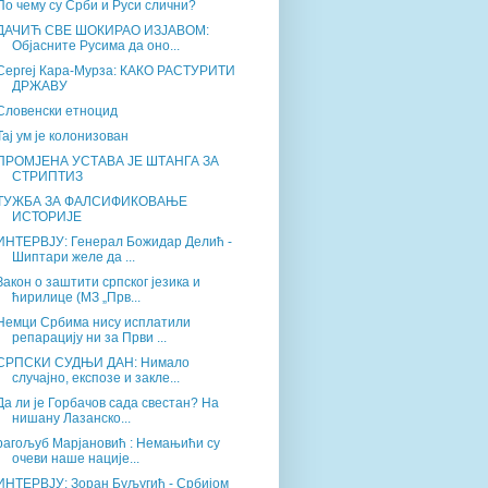
По чему су Срби и Руси слични?
ДАЧИЋ СВЕ ШОКИРАО ИЗЈАВОМ:
Објасните Русима да оно...
Сергеј Кара-Мурза: КАКО РАСТУРИТИ
ДРЖАВУ
Словенски етноцид
Тај ум је колонизован
ПРОМЈЕНА УСТАВА ЈЕ ШТАНГА ЗА
СТРИПТИЗ
ТУЖБА ЗА ФАЛСИФИКОВАЊЕ
ИСТОРИЈЕ
ИНТЕРВЈУ: Генерал Божидар Делић -
Шиптари желе да ...
Закон о заштити српског језика и
ћирилице (МЗ „Прв...
Немци Србима нису исплатили
репарацију ни за Први ...
СРПСКИ СУДЊИ ДАН: Нимало
случајно, експозе и закле...
Да ли је Горбачов сада свестан? На
нишану Лазанско...
рагољуб Марјановић : Немањићи су
очеви наше нације...
ИНТЕРВЈУ: Зоран Буљугић - Србијом