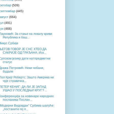
октобар
(509)
септембар
(445)
август
(664)
јул
(491)
јун
(466)
Пауновић: За стање на локалу криви
Република и баш...
Фикус Србије
ЊЕГОВ ГОВОР ЈЕ СНС ХТЕО ДА
САКРИЈЕ ОД ГРАЂАНА: Иск...
Српском језику дати натпредметни
статус
Дража Петровић: Неки чобани,
будале
Пол Крејг Робертс: Зашто Америка не
чује стравична...
ПЕТЕР КЕНИГ: ДА ЛИ ЈЕ ЗАПАД
УШАО У ПОСЛЕДЊИ КРУГ? ...
Конференција за новинаре народних
посланика Послан...
„Модерни Видовдан” Србима шапуће:
„постаните геј п...