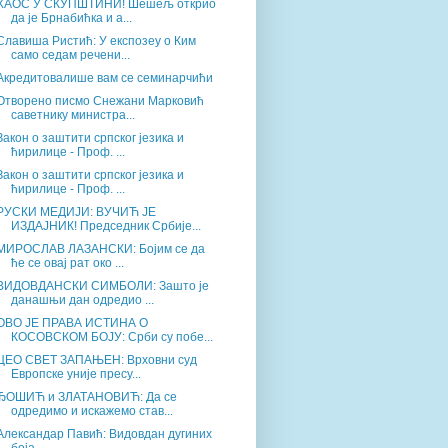
ХАОС У СКУПШТИНИ! Шешељ открио
да је Брнабићка и а...
Славиша Ристић: У експозеу о Ким
само седам речени...
Акредитовалише вам се семинарчићи
Отворено писмо Снежани Марковић
саветнику министра...
Закон о заштити српског језика и
ћирилице - Проф. ...
Закон о заштити српског језика и
ћирилице - Проф. ...
РУСКИ МЕДИЈИ: ВУЧИЋ ЈЕ
ИЗДАЈНИК! Председник Србије...
МИРОСЛАВ ЛАЗАНСКИ: Бојим се да
ће се овај рат око ...
ВИДОВДАНСКИ СИМБОЛИ: Зашто је
данашњи дан одредио ...
ОВО ЈЕ ПРАВА ИСТИНА О
КОСОВСКОМ БОЈУ: Срби су побе...
ЦЕО СВЕТ ЗАПАЊЕН: Врховни суд
Европске уније пресу...
ЂОШИЋ и ЗЛАТАНОВИЋ: Да се
одредимо и искажемо став...
Александар Павић: Видовдан дугиних