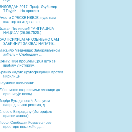
боја
ВИДОВДАН 2017: Проф. Љубомир
Т.Грујић – На проклет...
Уместо СРБСКЕ ИДЕЈЕ, нуде нам
шалтер за издавање п...
Драган Пилиповић ''МИГРАЦИЈА
НАЦИЈА'' (26.06.7525.)
КАО ПСИХИЈАТАР ОЗБИЉНО САМ
ЗАБРИНУТ ЗА ОВАЈ НАПАЋЕ...
Михаило Меденица: Заборављеном
анђелу – Слободану ...
Ковић: Није проблем Срба што се
враћају у историју...
Бранко Радун: Другосрбијанци против
ћирилице
Научници шокирани:
ЕУ не може своје земље чланице да
организује повод...
Ђорђе Вукадиновић: Заслугом
напредњачког режима, д...
Слово о Видовдану (Историјско –
правни аспект)
Проф. Слободан Комазец - ове
просторе неко хоће да...