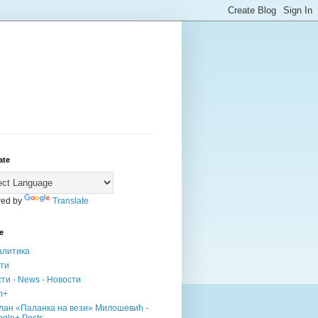
ate
ed by
Translate
е
алитика
сти
ти - News - Новости
л+
лан «Паланка на вези» Милошевић -