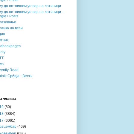
gle+ Posts
ћу да потпишем уговор на латиници
у да потпишем уговор на латиници -
gle+ Posts
разовање
анка на вези
дио
утник
cebookpages
dly
TT
ws
ently Read
tnik Србија - Вести
а чланака
19
(80)
18
(3884)
17
(6061)
децембар
(469)
новембар
(680)