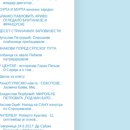
владају диктатор...
КУРТА И МУРТА коначно заједно
БРАНКО ПАВЛОВИЋ: КРИВО
ОГЛЕДАЛО БРИТАНИЈЕ И
ФРАНЦУСКЕ
ДЕСЕТ СТРАНАЧКИХ ЗАПОВИЈЕСТИ
Југослав Петрушић: Сорошеви
плаћеници пребацивали ...
ЗНАКОВИ ПОРЕД СРПСКОГ ПУТА
Албанци се хвале Пећком
патријаршијом
У ЦЕНТАР - историчар Горан Пиљак:
О Сирији и о том...
Школа за елиту
ИзнаУГУРАСМО нам га - СЕКСПОЗЕ:
Јасмина Буква, Миј...
Владислав Ђорђевић: МИРОЉУБ
ПЕТРОВИЋ „ПОД МАЧ БАТО...
Часлав Оцић: Напад на САНУ изнутра
по Сорошевском ...
ИНТЕРВЈУ: Роберто Куаглиа - 11.
септембар је основ...
Говорница 24.6.2017: Др Срђан