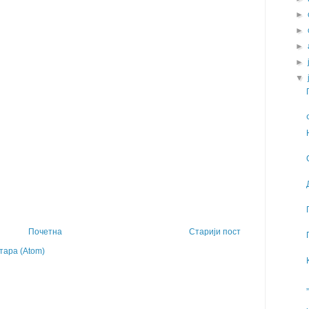
►
►
►
►
▼
Почетна
Старији пост
ара (Atom)