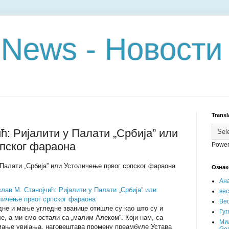
 News - Новости
Transl
ћ: Ријалити у Палати „Србија” или
рпског фараона
Power
 Палати „Србија” или Устоличење првог српског фараона
Ознак
Ан
слав М. Станојчић: Ријалити у Палати „Србија” или
ве
личење првог српског фараона
Вес
дне и мање угледне званице отишле су као што су и
Гуг
е, а ми смо остали са „малим Алеком“. Који нам, са
Ми
мање увијања, наговештава промену преамбуле Устава