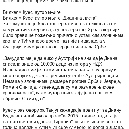
каже, ни једно време није било наклоњено.
Вилхелм Куес, аутор књиге
Вилхелм Куес, аутор књиге „Дианина листа“
За комунисте је била конзервативна католкиња, а не
комунистичка хероина, а у послератној Хрватској није
било превише пожељно причати о усташким злочинима,
као ни у Туђманово време, па није ни данас, а у
Аустрији, између осталог, јер је спасавала Србе.
„Зачудило ме је да нико у Аустрији не зна да је Диана
спасила више од 10.000 деце из логора у НДХ.
Изненадило ме је током истраживања за ову причу и
много других детаља, рецимо учешће Аустријанаца и
Немаца у злочинима, размере прогона Срба и Јевреја,
Рома и Синтија. Изненадиле су ме размере њихове
крволочности“, каже аутор књиге коју је на српском
објавио „Самиздат“.
Куес у разговору за Танјуг каже да је први пут за Диану
Будисављевић чуо у пролеће 2015. године, када га је
назвао његов издавач „Тиролиа“, који се, иначе већ сто
година налази у кући у Инсбруку у којој је рођена Диана,