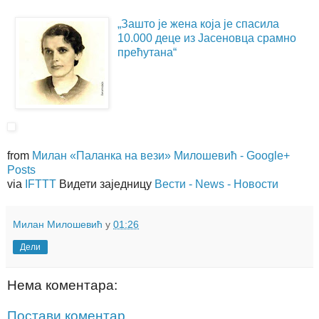
„Зашто је жена која је спасила
10.000 деце из Јасеновца срамно
прећутана“
from
Милан «Паланка на вези» Милошевић - Google+
Posts
via
IFTTT
Видети заједницу
Вести - News - Новости
Милан Милошевић
у
01:26
Дели
Нема коментара:
Постави коментар