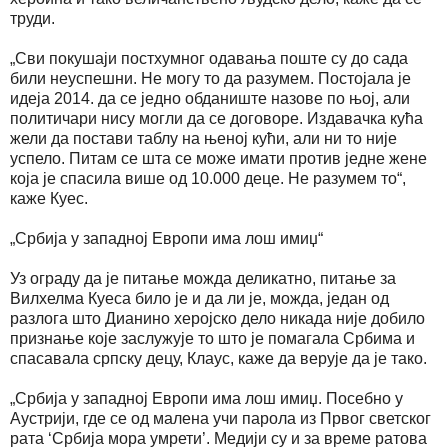
труди.
„Сви покушаји постхумног одавања поште су до сада
били неуспешни. Не могу то да разумем. Постојала је
идеја 2014. да се једно обданиште назове по њој, али
политичари нису могли да се договоре. Издавачка кућа
жели да постави таблу на њеној кући, али ни то није
успело. Питам се шта се може имати против једне жене
која је спасила више од 10.000 деце. Не разумем то“,
каже Куес.
„Србија у западној Европи има лош имиџ“
Уз ограду да је питање можда деликатно, питање за
Вилхелма Куеса било је и да ли је, можда, један од
разлога што Дианино херојско дело никада није добило
признање које заслужује то што је помагала Србима и
спасавала српску децу, Клаус, каже да верује да је тако.
„Србија у западној Европи има лош имиџ. Посебно у
Аустрији, где се од малена учи парола из Првог светског
рата ‘Србија мора умрети’. Медији су и за време ратова