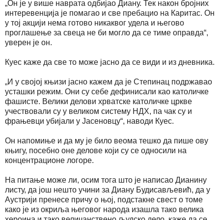
„Он је у више наврата одбијао Диану. Тек након бројних
интеревенција је помагао и све пребацио на Каритас. Он
у тој акцији нема готово никаквог удела и његово
проглашење за свеца не би могло да се тиме оправда“,
уверен је он.
Куес каже да све то може јасно да се види и из дневника.
„И у својој књизи јасно кажем да је Степинац подржавао
усташки режим. Они су себе дефинисали као католичке
фашисте. Велики делови хрватске католичке цркве
учествовали су у великом систему НДХ, па чак су и
фрањевци убијали у Јасеновцу“, наводи Куес.
Он напомиње и да му је било веома тешко да пише ову
књигу, посебно оне делове који су се односили на
концентрационе логоре.
На питање може ли, осим тога што је написао Дианину
листу, да још нешто учини за Диану Будисављевић, да у
Аустрији пренесе причу о њој, подстакне свест о томе
како је из окриља његовог народа изашла тако велика
хероина и тако величанствено људско дело, каже да се