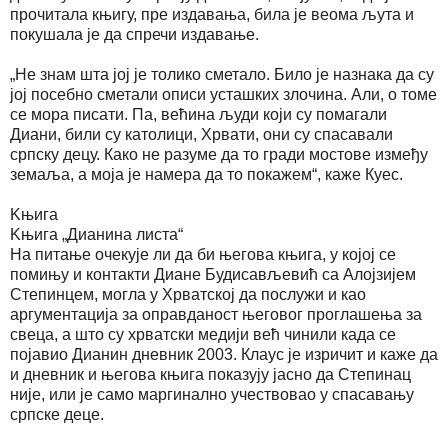
прочитала књигу, пре издавања, била је веома љута и
покушала је да спречи издавање.
„Не знам шта јој је толико сметало. Било је назнака да су
јој посебно сметали описи усташких злочина. Али, о томе
се мора писати. Па, већина људи који су помагали
Диани, били су католици, Хрвати, они су спасавали
српску децу. Како не разуме да то гради мостове између
земаља, а моја је намера да то покажем“, каже Куес.
Kњигa
Kњигa „Дианина листа“
На питање очекује ли да би његова књига, у којој се
помињу и контакти Диане Будисављевић са Алојзијем
Степинцем, могла у Хрватској да послужи и као
аргументација за оправданост његовог проглашења за
свеца, а што су хрватски медији већ чинили када се
појавио Дианин дневник 2003. Клаус је изричит и каже да
и дневник и његова књига показују јасно да Степинац
није, или је само маргинално учествовао у спасавању
српске деце.