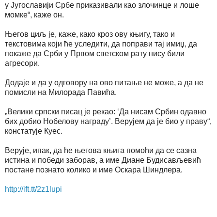
у Југославији Србе приказивали као злочинце и лоше
момке“, каже он.
Његов циљ је, каже, како кроз ову књигу, тако и
текстовима који ће уследити, да поправи тај имиџ, да
покаже да Срби у Првом светском рату нису били
агресори.
Додаје и да у одговору на ово питање не може, а да не
помисли на Милорада Павића.
„Велики српски писац је рекао: ‘Да нисам Србин одавно
бих добио Нобелову награду’. Верујем да је био у праву“,
констатује Куес.
Верује, ипак, да ће његова књига помоћи да се сазна
истина и победи заборав, а име Диане Будисављевић
постане познато колико и име Оскара Шиндлера.
http://ift.tt/2z1lupi