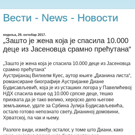
Вести - News - Новости
недеља, 29. октобар 2017.
„Зашто је жена која је спасила 10.000
деце из Јасеновца срамно прећутана“
„Зашто је жена која је спасила 10.000 деце из Јасеновца
срамно прећутана“
Аустријанац Вилхелм Куес, аутор књиге „Дианина листа“,
романсиране биографије Аустријанке Диане
Будисављевић, која је из усташких логора у Павелићевој
НДХ спасила више од 10.000 српске деце, тешко
прихвата да је тако велико, херојско дело његове
земљакиње, удате за Србина Јулија Будисављевића,
остало готово непознато свету, Дианиној домовини,
Хрватској, па чак и њему.
Разлоге види, између осталог, у томе што Диани, како