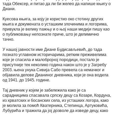
тада Обексер, и питао да ли би желео да напише књигу о
Диани.
Куесова књига, за коју је користио око стотину других
књига и докумената о усташким злочинима и логорима,
привукла је велику пажњу и о њој наши медији пишу као
о публиковању непознате приче, што је делимично
тачно.
У нашој јавности име Диане Будисављевић, до тада
познато углавном историчарима, ретким преживелима
које је спасила и малобројној породици, постало је
присутније тек неколико година након што је у Загребу
2003. њена унука Сивија Сабо превела са немачког и
објавила делове Дианиног дневника, који је она водила
од 1941. до 1945. године.
Тај дневник у којем је забележила како је са
сарадницима спасавала српску децу са Козаре, Кордуна,
из хрватских и босанских села, из усташких логора, како
је молила за помоћ Кватерника, Степинца, Артуковића,
Лубурића и тражила да јој дозволе да изведе децу, како