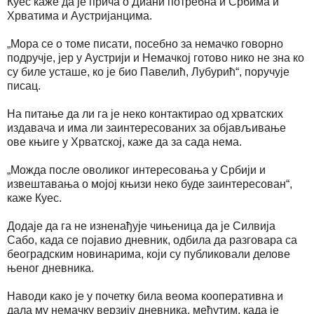
Куес каже да је прича о Диани потребна и Србима и
Хрватима и Аустријанцима.
„Мора се о томе писати, посебно за немачко говорно
подручје, јер у Аустрији и Немачкој готово нико не зна ко
су биле усташе, ко је био Павелић, Лубурић“, поручује
писац.
На питање да ли га је неко контактирао од хрватских
издавача и има ли заинтересованих за објављивање
ове књиге у Хрватској, каже да за сада нема.
„Можда после оволиког интересовања у Србији и
извештавања о мојој књизи неко буде заинтересован“,
каже Куес.
Додаје да га не изненађује чињеница да је Силвија
Сабо, када се појавио дневник, одбила да разговара са
београдским новинарима, који су публиковали делове
њеног дневника.
Наводи како је у почетку била веома кооперативна и
дала му немачку верзију дневника, међутим, када је