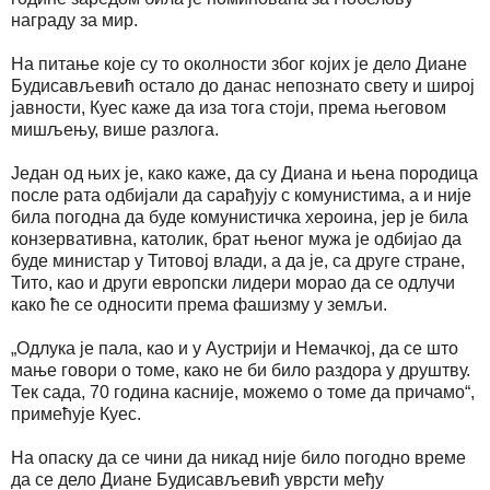
награду за мир.
На питање које су то околности због којих је дело Диане
Будисављевић остало до данас непознато свету и широј
јавности, Куес каже да иза тога стоји, према његовом
мишљењу, више разлога.
Један од њих је, како каже, да су Диана и њена породица
после рата одбијали да сарађују с комунистима, а и није
била погодна да буде комунистичка хероина, јер је била
конзервативна, католик, брат њеног мужа је одбијао да
буде министар у Титовој влади, а да је, са друге стране,
Тито, као и други европски лидери морао да се одлучи
како ће се односити према фашизму у земљи.
„Одлука је пала, као и у Аустрији и Немачкој, да се што
мање говори о томе, како не би било раздора у друштву.
Тек сада, 70 година касније, можемо о томе да причамо“,
примећује Куес.
На опаску да се чини да никад није било погодно време
да се дело Диане Будисављевић уврсти међу