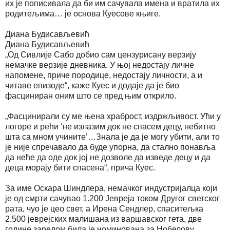
их је пописивала да би им сачувала имена и вратила их
родитељима… је основа Куесове књиге.
Диана Будисављевић
Диана Будисављевић
„Од Сивлије Сабо добио сам цензурисану верзију
немачке верзије дневника. У њој недостају личне
напомене, приче породице, недостају личности, а и
читаве епизоде“, каже Куес и додаје да је био
фасциниран оним што се пред њим открило.
„Фасцинирали су ме њена храброст, издржљивост. Ући у
логоре и рећи ‘не излазим док не спасем децу, небитно
шта са мном учините’…Знала је да је могу убити, али то
је није спречавало да буде упорна, да стално понавља
да неће да оде док јој не дозволе да изведе децу и да
деца морају бити спасена“, прича Куес.
За име Оскара Шиндлера, немачког индустријалца који
је од смрти сачувао 1.200 Јевреја током Другог светског
рата, чуо је цео свет, а Ирена Сендлер, спаситељка
2.500 јеврејских малишана из варшавског гета, две
године заредом била је номинована за Нобелову