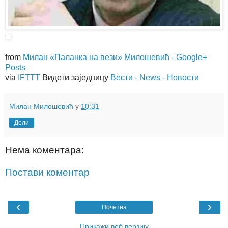
from
Милан «Паланка на вези» Милошевић - Google+
Posts
via
IFTTT
Видети заједницу
Вести - News - Новости
Милан Милошевић
у
10:31
Дели
Нема коментара:
Постави коментар
‹
›
Почетна
Прикажи веб верзију