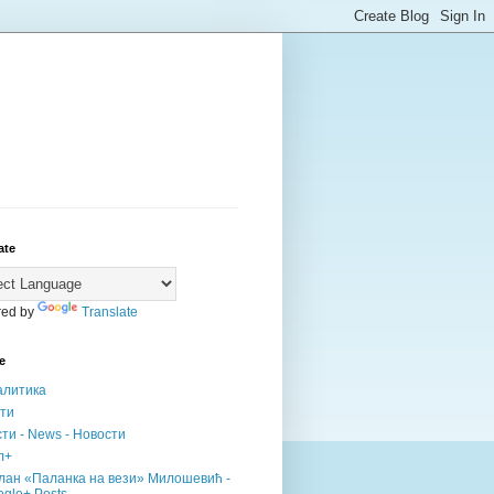
ate
ed by
Translate
е
алитика
сти
ти - News - Новости
л+
лан «Паланка на вези» Милошевић -