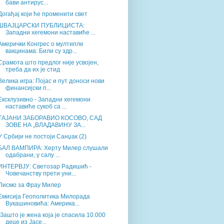
бави антирус...
Догађај који ће променити свет
ШВАЈЦАРСКИ ПУБЛИЦИСТА:
Западни хегемони наставиће ...
Амерички Конгрес о мултипле
вакцинама: Били су здр...
Срамота што предлог није усвојен,
треба да их је стид
Велика игра: Појас и пут доноси нови
финансијски п...
Ексклузивно - Западни хегемони
наставиће сукоб са ...
ТАЈАНИ ЗАБОРАВИО КОСОВО, САД
ЗОВЕ НА „ВЛАДАВИНУ ЗА...
У Србији не постоји Санџак (2)
БАЛ ВАМПИРА: Херту Милер слушали
одабрани, у салу ...
ИНТЕРВЈУ: Светозар Радишић -
Човечанству прети уни...
Писмо за Фрау Милер
Емисија Геополитика Милорада
Вукашиновића: Америка...
„Зашто је жена која је спасила 10.000
деце из Јасе...