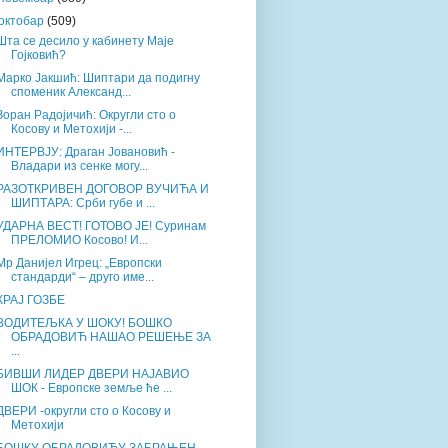
октобар
(509)
Шта се десило у кабинету Маје
Гојковић?
Марко Јакшић: Шиптари да подигну
споменик Александ...
Зоран Радојичић: Округли сто о
Косову и Метохији -...
ИНТЕРВЈУ: Драган Јовановић -
Владари из сенке могу...
РАЗОТКРИВЕН ДОГОВОР ВУЧИЋА И
ШИПТАРА: Срби губе и ...
УДАРНА ВЕСТ! ГОТОВО ЈЕ! Суринам
ПРЕЛОМИО Косово! И...
Мр Данијел Игрец: „Европски
стандарди“ – друго име...
КРАЈ ГОЗБЕ
ВОДИТЕЉКА У ШОКУ! БОШКО
ОБРАДОВИЋ НАШАО РЕШЕЊЕ ЗА
...
БИВШИ ЛИДЕР ДВЕРИ НАЈАВИО
ШОК - Европске земље ће ...
ДВЕРИ -округли сто о Косову и
Метохији