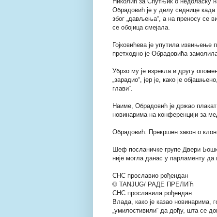
Николић за Спутњик о недоласку 
Обрадовић је у делу седнице када
због „дављења“, а на преносу се в
се обојица смејала.
Гојковићева је упутила извињење 
претходно је Обрадовића замолила
Убрзо му је изрекла и другу опомену
„зарадио“, јер је, како је објашње
глави“.
Наиме, Обрадовић је држао плакат „
новинарима на конференцији за ме
Обрадовић: Прекршен закон о кло
Шеф посланичке групе Двери Бошк
није могла данас у парламенту да
СНС прославио рођендан
© TANJUG/ РАДЕ ПРЕЛИЋ
СНС прославила рођендан
Влада, како је казао новинарима, 
„умилостивили“ да дођу, шта се до