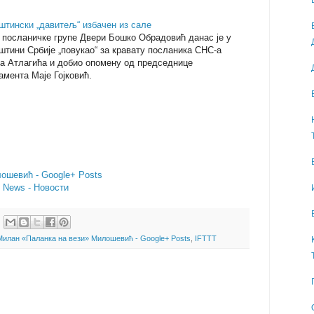
штински „давитељ“ избачен из сале
посланичке групе Двери Бошко Обрадовић данас је у
штини Србије „повукао“ за кравату посланика СНС-а
а Атлагића и добио опомену од председнице
амента Маје Гојковић.
ошевић - Google+ Posts
- News - Новости
Милан «Паланка на вези» Милошевић - Google+ Posts
,
IFTTT