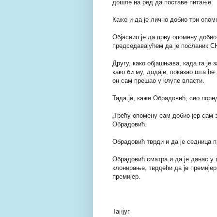
дошле на ред да поставе питање.
Каже и да је лично добио три опоме
Објаснио је да прву опомену добио,
председавајућем да је посланик С
Другу, како објашњава, када га је 
како би му, додаје, показао шта ће 
он сам прешао у клупе власти.
Тада је, каже Обрадовић, сео поре
„Трећу опомену сам добио јер сам з
Обрадовић.
Обрадовић тврди и да је седница п
Обрадовић сматра и да је данас у 
клонирање, тврдећи да је премије
премијер.
Танјуг