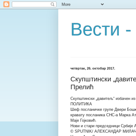
Вести -
четвртак, 26. октобар 2017.
Скупштински „давите
Прелић
Скупштински „давитељ“ избачен из
ПОЛИТИКА
Шеф посланичке групе Двери Бошко
кравату посланика СНС-а Марка А
Маје Гојковић.
Нови и стари председници Србије
© SPUTNIK/ АЛЕКСАНДАР МИЛА