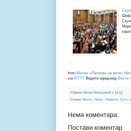
Скуп
Шеф 
Скуп
Марк
парл
from
Милан «Паланка на вези» Мил
via
IFTTT
Видети заједницу
Вести 
Објавио
Милан Милошевић
у
14:02
Ознаке:
Вести - News - Новости
,
Гугл+
,
Нема коментара:
Постави коментар