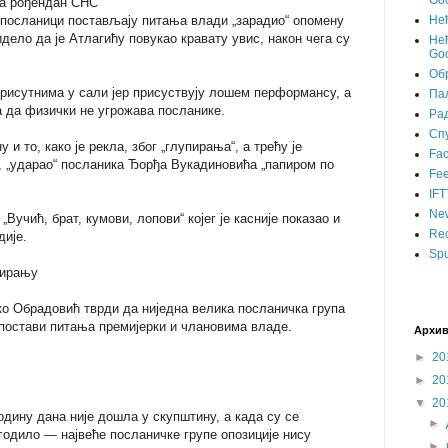
Goo
на рођендан СНС
 посланици постављају питања влади „зарадио“ опомену
Не
идело да је Атлагићу повукао кравату увис, након чега су
Нећ
Goo
Об
присутнима у сали јер присуствују лошем перформансу, а
Пал
 да физички не угрожава посланике.
Ра
Сп
 и то, како је рекла, због „глупирања“, а трећу је
Fa
но, „ударао“ посланика Ђорђа Вукадиновића „папиром по
Fee
IFT
Ne
Вучић, брат, кумови, лопови“ којег је касније показао и
Rec
дије.
Spu
нирању
о Обрадовић тврди да ниједна велика посланичка група
 постави питања премијерки и члановима владе.
Архив
►
20
►
20
▼
20
годину дана није дошла у скупштину, а када су се
►
годило — највеће посланичке групе опозиције нису
►