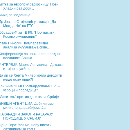
Битка за европску раскрсницу: Нови
Хладни рат доби...
Михајло Меденица
Др Јована Стојковић у емисији „Да
Можда Не“ на РТС...
Обрадовић за ТВ К9: "Прогласити
Косово окупираним"
Иван Николић: Компаративна
анализа укључивања сиве...
Kонференција за новинаре народног
посланика Бошка ...
ИНТЕРВЈУ: Марко Лопушина - Држава
и тајне службе с...
Да ли се Херта Милер могла догодити
негде осим овде?!
Трибина "НАТО бомбардовање СРЈ –
узроци и последице"
”Давитељ” против давитеља Србије
БИВШИ АГЕНТ ЦИА: Добили смо
милионе да разбијемо Ј...
НАКАРАДНИ ЗАКОНИ РАЗАРАЈУ
ПОРОДИЦЕ У СРБИЈИ
Црна Гора: Уби ме, нећу писати
латиницом, ја сам С...