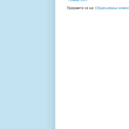
Новији пост
Пријавите се на:
Објављивање комент