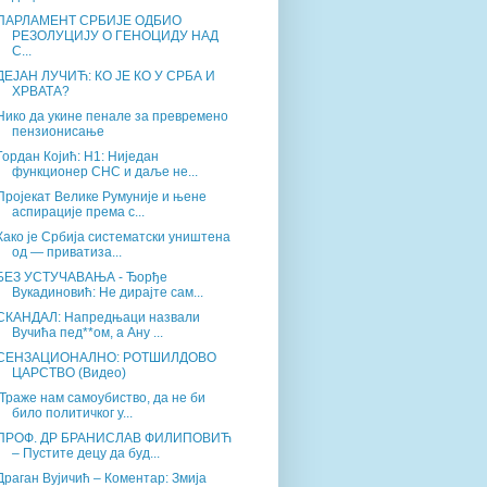
ПАРЛАМЕНТ СРБИЈЕ ОДБИО
РЕЗОЛУЦИЈУ О ГЕНОЦИДУ НАД
С...
ДЕЈАН ЛУЧИЋ: КО ЈЕ КО У СРБА И
ХРВАТА?
Нико да укине пенале за превремено
пензионисање
Гордан Којић: Н1: Ниједан
функционер СНС и даље не...
Пројекат Велике Румуније и њене
аспирације према с...
Како је Србија систематски уништена
од — приватиза...
БЕЗ УСТУЧАВАЊА - Ђорђе
Вукадиновић: Не дирајте сам...
СКАНДАЛ: Напредњаци назвали
Вучића пед**ом, а Ану ...
СЕНЗАЦИОНАЛНО: РОТШИЛДОВО
ЦАРСТВО (Видео)
„Траже нам самоубиство, да не би
било политичког у...
ПРОФ. ДР БРАНИСЛАВ ФИЛИПОВИЋ
– Пустите децу да буд...
Драган Вујичић – Коментар: Змија