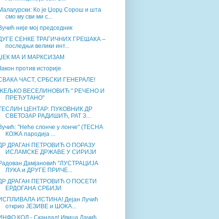
Малагурски: Ко је Џорџ Сорош и шта
смо му сви ми с...
Вучић није мој председник
ДУГЕ СЕНКЕ ТРАГИЧНИХ ГРЕШАКА –
последњи велики инт...
ЏЕК МА И МАРКСИЗАМ
Закон против историје
СВАКА ЧАСТ, СРБСКИ ГЕНЕРАЛЕ!
ЖЕЉКО ВЕСЕЛИНОВИЋ " РЕЧЕНО И
ПРЕЋУТАНО"
ТЕСЛИН ЦЕНТАР: ПУКОВНИК ДР
СВЕТОЗАР РАДИШИЋ, РАТ З...
Вучић: "Неће слонче у лонче" (ТЕСНА
КОЖА пародија ...
ДР ДРАГАН ПЕТРОВИЋ О ПОРАЗУ
ИСЛАМСКЕ ДРЖАВЕ У СИРИЈИ
Радован Дамјановић ''ЛУСТРАЦИЈА
ЛУКА и ДРУГЕ ПРИЧЕ...
ДР ДРАГАН ПЕТРОВИЋ О ПОСЕТИ
ЕРДОГАНА СРБИЈИ
ИСПЛИВАЛА ИСТИНА! Дејан Лучић
открио ЈЕЗИВЕ и ШОКА...
ИНФО КОД - Скандал! Ивица Дачић