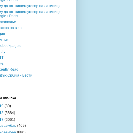
gle+ Posts
ћу да потпишем уговор на латиници
у да потпишем уговор на латиници -
gle+ Posts
разовање
анка на вези
дио
утник
cebookpages
dly
TT
ws
ently Read
tnik Србија - Вести
а чланака
19
(80)
18
(3884)
17
(6061)
децембар
(469)
новембар
(680)