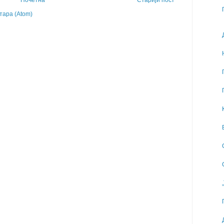
Почетна
Старији пост
ара (Atom)