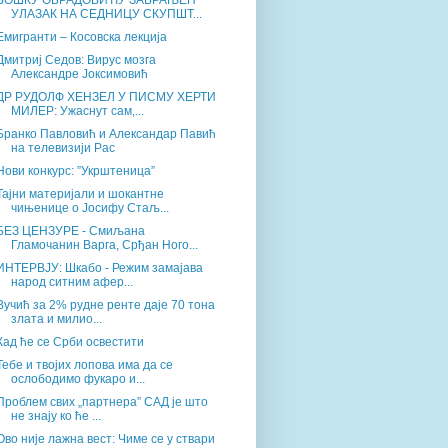
БОШКУ ОБРАДОВИЋУ ЗАБРАЊЕН
УЛАЗАК НА СЕДНИЦУ СКУПШТ...
Емигранти – Косовска лекција
Дмитриј Седов: Вирус мозга
Александре Јоксимовић
ДР РУДОЛФ ХЕНЗЕЛ У ПИСМУ ХЕРТИ
МИЛЕР: Ужаснут сам,...
Бранко Павловић и Александар Павић
на телевизији Рас
Нови конкурс: ”Укрштеница”
Тајни материјали и шокантне
чињенице о Јосифу Стаљ...
БЕЗ ЦЕНЗУРЕ - Смиљана
Гламочанин Варга, Срђан Ного...
ИНТЕРВЈУ: Шкабо - Режим замајава
народ ситним афер...
Вучић за 2% рудне ренте даје 70 тона
злата и милио...
Кад ће се Срби освестити
Тебе и твојих лопова има да се
ослободимо фукаро и...
Проблем свих „партнера” САД је што
не знају ко ће ...
Ово није лажна вест: Чиме се у ствари