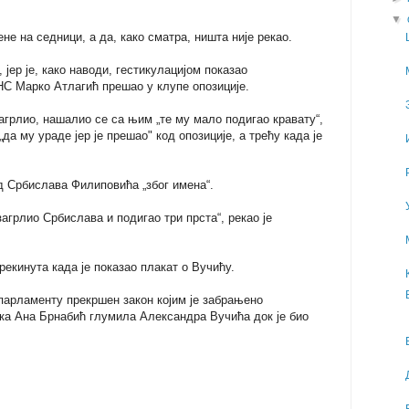
▼
не на седници, а да, како сматра, ништа није рекао.
 јер је, како наводи, гестикулацијом показао
НС Марко Атлагић прешао у клупе опозиције.
загрлио, нашалио се са њим „те му мало подигао кравату“,
„да му ураде јер је прешао" код опозиције, а трећу када је
д Србислава Филиповића „због имена“.
агрлио Србислава и подигао три прста“, рекао је
рекинута када је показао плакат о Вучићу.
парламенту прекршен закон којим је забрањено
рка Ана Брнабић глумила Александра Вучића док је био