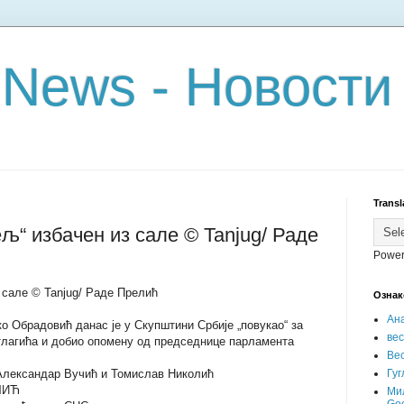
 News - Новости
Transl
љ“ избачен из сале © Tanjug/ Раде
Power
 сале © Tanjug/ Раде Прелић
Ознак
Ан
 Обрадовић данас је у Скупштини Србије „повукао“ за
ве
тлагића и добио опомену од председнице парламента
Вес
 Александар Вучић и Томислав Николић
Гуг
ЧИЋ
Ми