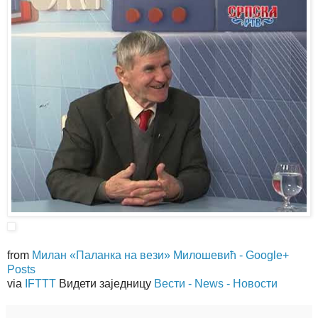
from
Милан «Паланка на вези» Милошевић - Google+
Posts
via
IFTTT
Видети заједницу
Вести - News - Новости