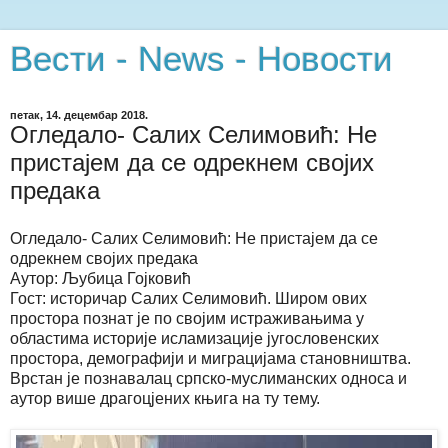
Вести - News - Новости
петак, 14. децембар 2018.
Огледало- Салих Селимовић: Не
пристајем да се одрекнем својих
предака
Огледало- Салих Селимовић: Не пристајем да се
одрекнем својих предака
Аутор: Љубица Гојковић
Гост: историчар Салих Селимовић. Широм ових
простора познат је по својим истраживањима у
областима историје исламизације југословенских
простора, демографији и миграцијама становништва.
Врстан је познавалац српско-муслиманских односа и
аутор више драгоцјених књига на ту тему.