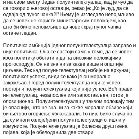
и на свом месту. Један полуинтелектуалац, кад је чуо да
се говори о његовој оставци, рекао је: „Ко је луд, да се
одваја од пуног чанка?!” Њему је изгледало непојмљиво
да се човек не користи министарским положајем, као
што би било непојмљиво да човек крај пуног чанка
остане гладан.
Политичка амбиција једног полуинтелектуалца заправо и
није политичка. Она се састоји само у томе, да се човек
кроз политику обогати и да на високим положајима
прогосподује. Он не зна ни за какве више и општије
циљеве. Тек кад полуинтелектуалац избије на врхунац
политичког успеха, види се како је он морално
закржљао. Поред полуинтелектуалца који је успео,
постоји и полуинтелектуалац који није успео. Већ прави
интелектуалац, незапослен или запостављен, готов је
опозиционар. Полуинтелектуалац у таквом положају тим
је опаснији, што не зна ни за какве моралне обзире који
би његово огорчење ублажавали. То није било случајно
да су многи озлојеђени полуинтелектуалци отишли у
комунисте. Полуинтелектуалац је болесна друштвена
појава, која је обелоданила две ствари: