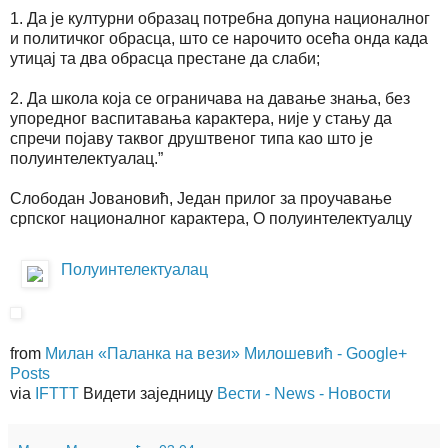
1. Да је културни образац потребна допуна националног
и политичког обрасца, што се нарочито осећа онда када
утицај та два обрасца престане да слаби;
2. Да школа која се ограничава на давање знања, без
упоредног васпитавања карактера, није у стању да
спречи појаву таквог друштвеног типа као што је
полуинтелектуалац.”
Слободан Јовановић, Један прилог за проучавање
српског националног карактера, О полуинтелектуалцу
Полуинтелектуалац
from
Милан «Паланка на вези» Милошевић - Google+
Posts
via
IFTTT
Видети заједницу
Вести - News - Новости