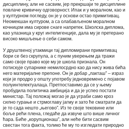
дисциплину, али не сасвим, јер прекршаји те дисциплине
повлаче кривичну одговорност. Ипак и у моралном, као и
у културном погледу, он је у основи остао примитивац.
Неомекшан културом, а са олабављеном моралном
кочницом има сирове снаге напретек. Школска диплома,
као улазница у круг интелигенције, дала му је претерано
високо мишљење о себи самом.
У друштвеној утакмици тај дипломирани примитивац
бори се без скрупула, а с пуним уверењем да тражи
само своје право које му је школа признала. Он
потискује супарнике немилосрдно као да нису жива бића
него материјалне препоне. Он је добар „лакташ” – израз
који је продро у општу употребу једновремено с појавом
полуинтелектуалаца. Претпоставимо да се у њему
пробудила политичка амбиција и да је успео постати
министар. Тај положај могао је да уграби само кроз
силно гурање и стрмоглаву јагму и зато ће сматрати да
је то сада нешто „његово”. Из те своје тековине или
боље рећи плена, гледаће да извуче што више личног
ћара. Биће „корупционаш”, али неће бити сасвим
свестан тога факта, толико ће му то изгледати природно