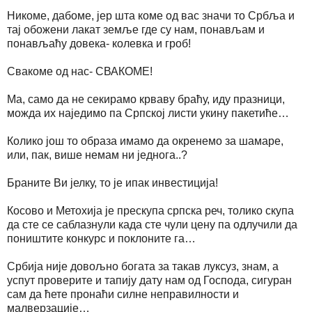
Никоме, дабоме, јер шта коме од вас значи то Србља и
тај обожени лакат земље где су нам, понављам и
понављаћу довека- колевка и гроб!
Свакоме од нас- СВАКОМЕ!
Ма, само да не секирамо крваву браћу, иду празници,
можда их наједимо па Српској листи укину пакетиће…
Колико још то образа имамо да окренемо за шамаре,
или, пак, више немам ни једнога..?
Браните Ви јелку, то је ипак инвестиција!
Косово и Метохија је прескупа српска реч, толико скупа
да сте се саблазнули када сте чули цену па одлучили да
поништите конкурс и поклоните га…
Србија није довољно богата за такав луксуз, знам, а
успут проверите и тапију дату нам од Господа, сигуран
сам да ћете пронаћи силне неправилности и
малверзације…