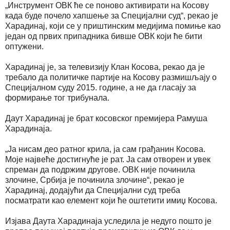
„Инструмент ОВК ће се поново активирати на Косову
када буде почело хапшење за Специјални суд“, рекао је
Харадинај, који се у приштинским медијима помиње као
један од првих припадника бивше ОВК који ће бити
оптужени.
Харадинај је, за телевизију Клан Косова, рекао да је
требало да политичке партије на Косову размишљају о
Специјалном суду 2015. године, а не да гласају за
формирање тог трибунала.
Даут Харадинај је брат косовског премијера Рамуша
Харадинаја.
„Ја нисам део ратног крила, ја сам грађанин Косова.
Моје највеће достигнуће је рат. Ја сам отворен и увек
спреман да подржим другове. ОВК није починила
злочине, Србија је починила злочине“, рекао је
Харадинај, додајући да Специјални суд треба
посматрати као елемент који ће оштетити имиџ Косова.
Изјава Даута Харадинаја уследила је недуго пошто је