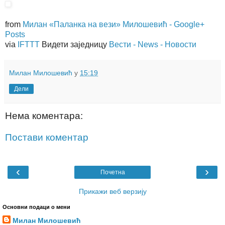
from
Милан «Паланка на вези» Милошевић - Google+
Posts
via
IFTTT
Видети заједницу
Вести - News - Новости
Милан Милошевић
у
15:19
Дели
Нема коментара:
Постави коментар
‹
›
Почетна
Прикажи веб верзију
Основни подаци о мени
Милан Милошевић