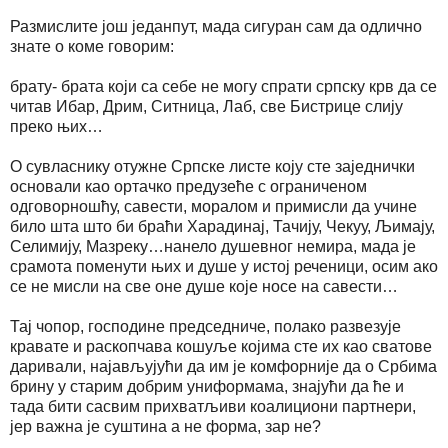
Размислите још једанпут, мада сигуран сам да одлично
знате о коме говорим:
брату- брата који са себе не могу спрати српску крв да се
читав Ибар, Дрим, Ситница, Лаб, све Бистрице слију
преко њих…
О сувласнику отужне Српске листе коју сте заједнички
основали као ортачко предузеће с ограниченом
одговорношћу, савести, моралом и примисли да учине
било шта што би браћи Харадинај, Тачију, Чекуу, Љимају,
Селимију, Мазреку…нанело душевног немира, мада је
срамота поменути њих и душе у истој реченици, осим ако
се не мисли на све оне душе које носе на савести…
Тај чопор, господине председниче, полако развезује
кравате и раскопчава кошуље којима сте их као сватове
даривали, најављујући да им је комфорније да о Србима
брину у старим добрим униформама, знајући да ће и
тада бити сасвим прихватљиви коалициони партнери,
јер важна је суштина а не форма, зар не?