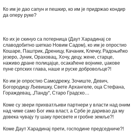
Ко им је дао сапун и пешкир, ко им је придржао кондир
да оперу руке?
Ко их је скинуо са потерница (Даут Харадинај се
славодобитно шеткао Новим Садом), ко им је опростио
Кошаре, Паштрик, Дреницу, Качаник, Клечку, Радоњићко
језеро, Јуник, Ораховац, Хочу, децу, жене, старце,
наживо дране полицајце, осакаћене војнике, џакове
пуне српских глава, наше и руске добровољце?!
Ко им је опростио Самодрежу, Зочиште, Девич,
Богородицу Љевишку, Свете Архангеле, оца Стефана,
Гораждевац, „Панду“, Старо Градско…
Коме су звери прихватљиви партнeри у власти над оним
над чиме само Бог има власт, а Србе је даривао да му
довека чувају ту шаку пресвете и гробне земље?!
Коме Даут Харадинај прети, господине председниче?!