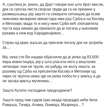
А, суштина је, рекох, да Даут говори оно што брат мисли,
док се српска листа својски труди да га не прекине у
размишљању, јер зашто га секирати ситницом да осим
неколико мизерних министара има још Србља на Косову
и Метохији, мада то и нису неки Срби већ злопамтила
пуста која никако да прихвате да је погача у њиховим
рукама а нож код Харадинајевих…
Спран од крви, ваљан да пресече погачу док не затреба
за…
Ма, нека сте Ви нацији објаснили да је јелка од 83.000
евра инвестиција, јер у шта улагати него у вештачке
четинаре: они не труле, не рађају, не ишту ништа, за
разлику од Срба на пресветом Косову и Метохији од
чијих се трупла нема где ни јелка побости у земљу а да
не засија крвљу мученика…
Зашто ћутите господине председниче?
Зашто пред тим судом (ако икада проради) неће бити
Рамуша, Тачија, Агима, Љимаја, Мазрекуа…?