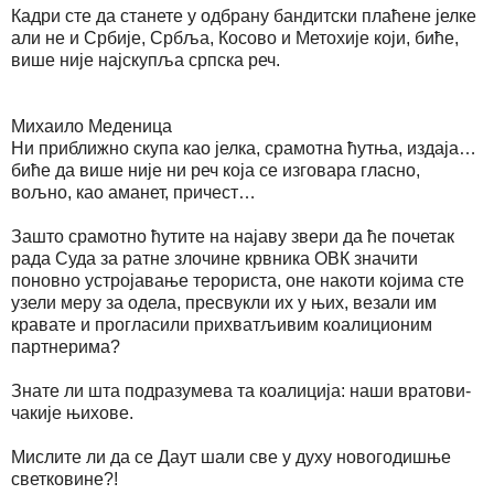
Кадри сте да станете у одбрану бандитски плаћене јелке
али не и Србије, Србља, Косово и Метохије који, биће,
више није најскупља српска реч.
Михаило Меденица
Ни приближно скупа као јелка, срамотна ћутња, издаја…
биће да више није ни реч која се изговара гласно,
вољно, као аманет, причест…
Зашто срамотно ћутите на најаву звери да ће почетак
рада Суда за ратне злочине крвника ОВК значити
поновно устројавање терориста, оне накоти којима сте
узели меру за одела, пресвукли их у њих, везали им
кравате и прогласили прихватљивим коалиционим
партнерима?
Знате ли шта подразумева та коалиција: наши вратови-
чакије њихове.
Мислите ли да се Даут шали све у духу новогодишње
светковине?!