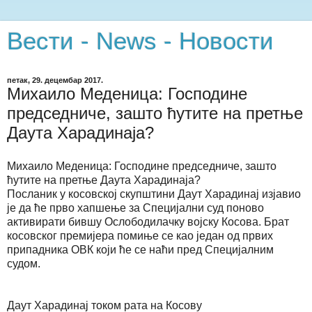
Вести - News - Новости
петак, 29. децембар 2017.
Михаило Меденица: Господине
председниче, зашто ћутите на претње
Даута Харадинаја?
Михаило Меденица: Господине председниче, зашто
ћутите на претње Даута Харадинаја?
Посланик у косовској скупштини Даут Харадинај изјавио
је да ће прво хапшење за Специјални суд поново
активирати бившу Ослободилачку војску Косова. Брат
косовског премијера помиње се као један од првих
припадника ОВК који ће се наћи пред Специјалним
судом.
Даут Харадинај током рата на Косову