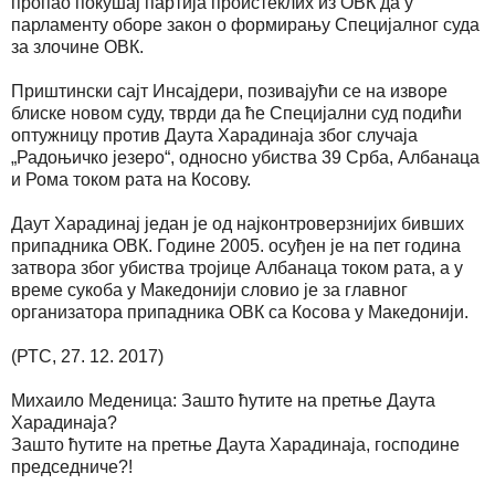
пропао покушај партија проистеклих из ОВК да у
парламенту оборе закон о формирању Специјалног суда
за злочине ОВК.
Приштински сајт Инсајдери, позивајући се на изворе
блиске новом суду, тврди да ће Специјални суд подићи
оптужницу против Даута Харадинаја због случаја
„Радоњичко језеро“, односно убиства 39 Срба, Албанаца
и Рома током рата на Косову.
Даут Харадинај један је од најконтроверзнијих бивших
припадника ОВК. Године 2005. осуђен је на пет година
затвора због убиства тројице Албанаца током рата, а у
време сукоба у Македонији словио је за главног
организатора припадника ОВК са Косова у Македонији.
(РТС, 27. 12. 2017)
Михаило Меденица: Зашто ћутите на претње Даута
Харадинаја?
Зашто ћутите на претње Даута Харадинаја, господине
председниче?!