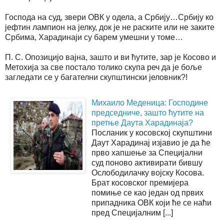
Господа на суд, звери ОВК у одела, а Србију…Србију ко
јефтин лампион на јелку, док је не раските или не заките
Србима, Харадинаји су барем умешни у томе…
П. С. Опозицијо вајна, зашто и ви ћутите, зар је Косово и
Метохија за све постало толико скупа реч да је боље
загледати се у багателни скупштински јеловник?!
Михаило Меденица: Господине
председниче, зашто ћутите на
претње Даута Харадинаја?
Посланик у косовској скупштини
Даут Харадинај изјавио је да ће
прво хапшење за Специјални
суд поново активирати бившу
Ослободилачку војску Косова.
Брат косовског премијера
помиње се као један од првих
припадника ОВК који ће се наћи
пред Специјалним [...]