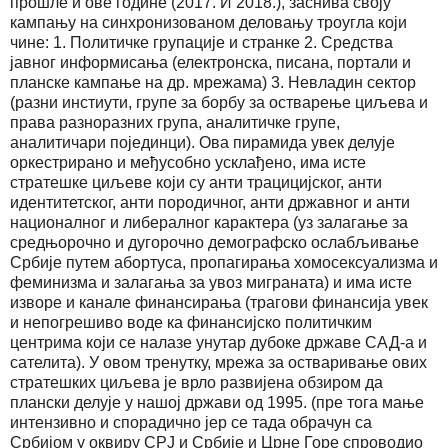
прошле и ове године (2017. И 2018.), заснива своју
кампању на синхронизованом деловању троугла који
чине: 1. Политичке групације и странке 2. Средства
јавног информисања (електронска, писана, портали и
планске кампање на др. мрежама) 3. Невладин сектор
(разни инстиути, групе за борбу за остварење циљева и
права разноразних група, аналитичке групе,
аналитичари појединци). Ова пирамида увек делује
оркестрирано и међусобно усклађено, има исте
стратешке циљеве који су анти трацицијског, анти
идентитетског, анти породичног, анти државног и анти
националног и либералног карактера (уз залагање за
средњорочно и дугорочно демографско ослабљивање
Србије путем абортуса, пропагирања хомосексуализма и
феминизма и залагања за увоз миграната) и има исте
изворе и канале финансирања (трагови финансија увек
и непогрешиво воде ка финансијско политичким
центрима који се налазе унутар дубоке државе САД-а и
сателита). У овом тренутку, мрежа за остваривање ових
стратешких циљева је врло развијена обзиром да
плански делује у нашој држави од 1995. (пре тога мање
интензивно и спорадично јер се тада обрачун са
Србијом у оквиру СРЈ и Србије и Црне Горе спроводио