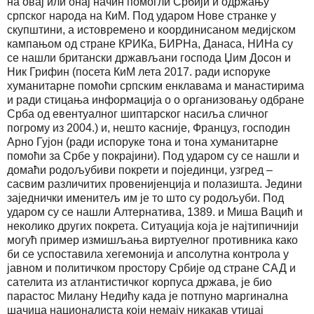
на овај или онај начин помогли Србији и одржању
српског народа на КиМ. Под ударом Нове странке у
скупштини, а истовремено и координисаном медијском
кампањом од стране КРИКа, БИРНа, Данаса, НИНа су
се нашли британски држављани господа Џим Досон и
Ник Грифин (посета КиМ лета 2017. ради испоруке
хуманитарне помоћи српским енклавама и манастирима
и ради стицања информација о о организовању одбране
Срба од евентуалног шиптарског насиља сличног
погрому из 2004.) и, нешто касније, Француз, господин
Арно Гујон (ради испоруке тона и тона хуманитарне
помоћи за Србе у покрајини). Под ударом су се нашли и
домаћи родољубиви покрети и појединци, узгред –
сасвим различитих провенијенција и полазишта. Једини
заједнички именитељ им је то што су родољуби. Под
ударом су се нашли Алтернатива, 1389. и Миша Вацић и
неколико других покрета. Ситуација која је најтипичнији
могућ пример измишљања виртуелног противника како
би се успоставила хегемонија и апсолутна контрола у
јавном и политичком простору Србије од стране САД и
сателита из атлантистичког корпуса држава, је био
парастос Милану Недићу када је потпуно маргинална
шачица националиста који немају никакав утицај