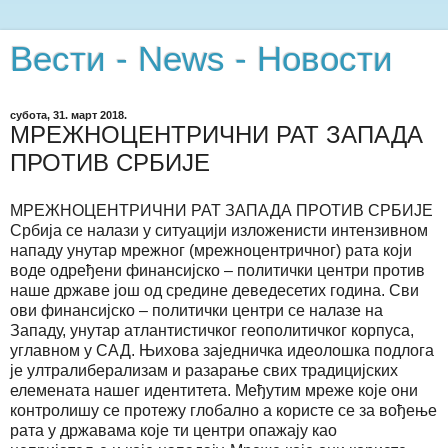
Вести - News - Новости
субота, 31. март 2018.
МРЕЖНОЦЕНТРИЧНИ РАТ ЗАПАДА
ПРОТИВ СРБИЈЕ
МРЕЖНОЦЕНТРИЧНИ РАТ ЗАПАДА ПРОТИВ СРБИЈЕ
Србија се налази у ситуацији изложенисти интензивном
нападу унутар мрежног (мрежноцентричног) рата који
воде одређени финансијско – политички центри против
наше државе још од средине деведесетих година. Сви
ови финансијско – политички центри се налазе на
Западу, унутар атлантистичког геополитичког корпуса,
углавном у САД. Њихова заједничка идеолошка подлога
је ултралиберализам и разарање свих традицијских
елемената нашег идентитета. Међутим мреже које они
контролишу се протежу глобално а користе се за вођење
рата у државама које ти центри опажају као