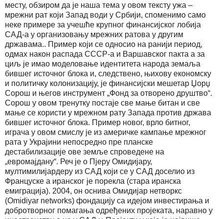
месту, обзиром да је наша тема у овом тексту ужа –
мрежни рат који Запад води у Србији, споменимо само
неке примере за учешће крупног финансијског лобија
САД-а у организовању мрежних ратова у другим
државама.. Пример који се односио на ранији период,
одмах након распада СССР-а и Варшавског пакта а за
циљ је имао моделовање идентитета народа земаља
бившег источног блока и, следствено, њихову економску
и политичку колонизацију, је финансијски мешетар Џорџ
Сорош и његов инструмент „Фонд за отворено друштво“.
Сорош у овом тренутку постаје све мање битан и све
мање се користи у мрежном рату Запада против држава
бившег источног блока. Пример новог, врло битног,
играча у овом смислу је из америчке кампање мрежног
рата у Украјини непосредно пре планске
дестабилизације ове земље спроведене на
„евромајдану“. Реч је о Пјеру Омидијару,
мултимилијардеру из САД који се у САД доселио из
Француске а иранског је порекла (стара иранска
емиграција). 2004, он оснива Омидијар нетворкс
(Omidiyar networks) фондацију са идејом инвестирања и
добротворног помагања одређених пројеката, наравно у