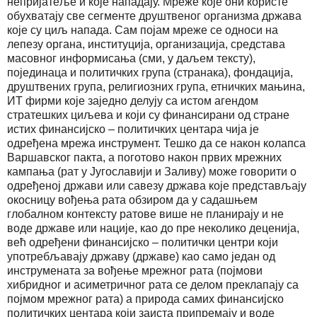
непријатеље и које нападају. Мреже које они користе
обухватају све сегменте друштвеног организма држава
које су циљ напада. Сам појам мреже се односи на
лепезу органа, институција, организација, средстава
масовног информисања (сми, у даљем тексту),
појединаца и политичких група (странака), фондација,
друштвених група, религиозних група, етничких мањина,
ИТ фирми које заједно делују са истом агендом
стратешких циљева и који су финансирани од стране
истих финансијско – политичких центара чија је
одређена мрежа инструмент. Тешко да се након колапса
Варшавског пакта, а поготово након првих мрежних
кампања (рат у Југославији и Заливу) може говорити о
одређеној држави или савезу држава које представљају
окосницу вођења рата обзиром да у садашњем
глобалном контексту ратове више не планирају и не
воде државе или нације, као до пре неколико деценија,
већ одређени финансијско – политички центри који
употребљавају државу (државе) као само један од
инструмената за вођење мрежног рата (појмови
хибридног и асиметричног рата се делом преклапају са
појмом мрежног рата) а природа самих финансијско
политичких центара који заиста припремају и воде