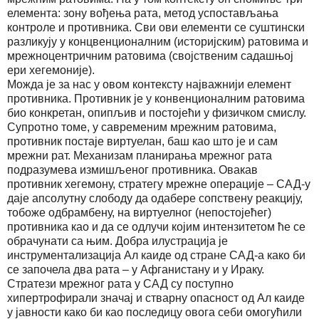
елемента: зону вођења рата, метод успостављања
контроле и противника. Сви ови елементи се суштински
разликују у концвенционалним (историјским) ратовима и
мрежноцентричним ратовима (својственим садашњој
ери хегемоније).
Можда је за нас у овом контексту најважнији елемент
противника. Противник је у конвенционалним ратовима
био конкретан, опипљив и постојећи у физичком смислу.
Супротно томе, у савременим мрежним ратовима,
противник постаје виртуелан, баш као што је и сам
мрежни рат. Механизам планирања мрежног рата
подразумева измишљеног противника. Овакав
противник хегемону, стратегу мрежне операције – САД-у
даје апсолутну слободу да одабере сопствену реакцију,
тобоже одбрамбену, на виртуелног (непостојећег)
противника као и да се одлучи којим интензитетом ће се
обрачунати са њим. Добра илустрација је
инструментализација Ал каиде од стране САД-а како би
се започела два рата – у Афганистану и у Ираку.
Стратези мрежног рата у САД су поступно
хипертрофирали значај и стварну опасност од Ал каиде
у јавности како би као последицу овога себи омогућили