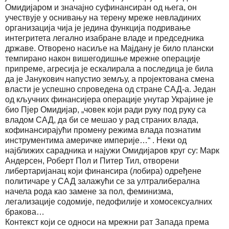
Омидијаром и значајно суфинансиран од њега, он
учествује у оснивању на терену мреже невладиних
организација чија је једина функција подривање
интегритета легално изабране владе и председника
државе. Отворено насиље на Мајдану је било плански
темпирано након вишегодишње мрежне операције
припреме, агресија је ескалирала а последица је била
да је Јанукович напустио земљу, а пројектована смена
власти је успешно спроведена од стране САД-а. Један
од кључних финансијера операције унутар Украјине је
био Пјер Омидијар, „човек који ради руку под руку са
владом САД, да би се мешао у рад страних влада,
кофинансирајући промену режима влада познатим
инструментима америчке империје…“ . Неки од
најближих сарадника и најужи Омидијаров круг су: Марк
Андерсен, Роберт Пол и Питер Тил, отворени
либертаријанац који финансира (лобира) одређене
политичаре у САД залажући се за ултралиберална
начела рода као замене за пол, феминизма,
легализације содомије, педофилије и хомосексуалних
бракова…
Контекст који се односи на мрежни рат Запада према