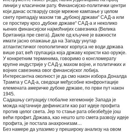
линији у класичном рату. Финансијско-политички центри
који данас остварују своје мрежне кампање у целом
свету припадају махом тзв „дубокој држави“ САД-а или
се простиру кроз „дубоке државе“ САД-а и неколико
њених финансијски најмоћнијих савезника (Велика
Британија пре свега). Дакле од кључне је важности
имати јасно опажање да на Западу унутар
атлантистичког геополитичког корпуса не води држава
више рат, већ групација која државу користи као оружје.
У конкретним терминима, говоримо о конгломерату
крупне индустрије у САД-у, махом војне, и политичких и
војних савезника овог финансијског лобија.
Интересантна околност је да смо након избора Доналда
Трампа у САД-а, сведоци међусобне конфронтације
елемената америчке дубоке државе, по први пут након
1945.
Садашњу ситуацију глобалне хегемоније Запада је
можда најтачније дефинисати као рат идеје профита
против целог света. Јер то стање рата обезбеђује још
већи профит. Држава, као нешто што смета развоју идеје
профита, је постала анахронизам…
Без намере да улазимо у прешироку анализу на овом