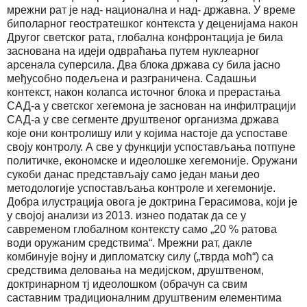
мрежни рат је над- национална и над- државна. У време
биполарног геостратешког контекста у деценијама након
Другог светског рата, глобална конфронтација је била
заснована на идеји одвраћања путем нуклеарног
арсенала суперсила. Два блока држава су била јасно
међусобно подељена и разграничена. Садашњи
контекст, након колапса источног блока и прерастања
САД-а у светског хегемона је заснован на инфилтрацији
САД-а у све сегменте друштвеног организма држава
које они контролишу или у којима настоје да успоставе
своју контролу. А све у функцији успостављања потпуне
политичке, економске и идеолошке хегемоније. Оружани
сукоби данас представљају само један мањи део
методологије успостављања контроле и хегемоније.
Добра илустрација овога је доктрина Герасимова, који је
у својој анализи из 2013. изнео податак да се у
савременом глобалном контексту само „20 % ратова
води оружаним средствима“. Мрежни рат, дакле
комбинује војну и дипломатску силу („тврда моћ“) са
средствима деловања на медијском, друштвеном,
доктринарном тј идеолошком (обрачун са свим
саставним традиционалним друштвеним елементима