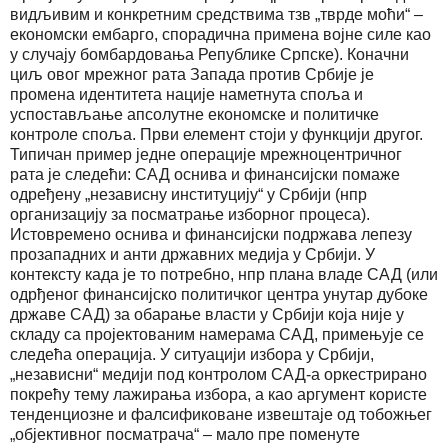
видљивим и конкретним средствима тзв „тврде моћи“ –
економски ембарго, спорадична примена војне силе као
у случају бомбардовања Републике Српске). Коначни
циљ овог мрежног рата Запада против Србије је
промена идентитета нације наметнута споља и
успостављање апсолутне економске и политичке
контроле споља. Први елемент стоји у функцији другог.
Типичан пример једне операције мрежноцентричног
рата је следећи: САД оснива и финансијски помаже
одређену „независну институцију“ у Србији (нпр
организацију за посматрање изборног процеса).
Истовремено оснива и финансијски подржава лепезу
прозападних и анти државних медија у Србији. У
контексту када је то потребно, нпр плана владе САД (или
одрђеног финансијско политичког центра унутар дубоке
државе САД) за обарање власти у Србији која није у
складу са пројектованим намерама САД, примењује се
следећа операција. У ситуацији избора у Србији,
„независни“ медији под контролом САД-а оркестрирано
покрећу тему лажирања избора, а као аргумент користе
тенденциозне и фалсификоване извештаје од тобожњег
„објективног посматрача“ – мало пре поменуте