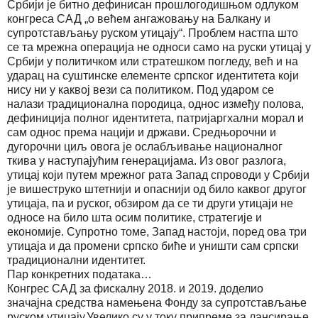
Србији је битно дефинисан прошлогодишњом одлуком
конгреса САД „о већем ангажовању на Балкану и
супротстављању руском утицају“. Проблем настпа што
се та мрежна операција не односи само на руски утицај у
Србији у политичком или стратешком погледу, већ и на
ударац на суштинске елементе српског идентитета који
нису ни у каквој вези са политиком. Под ударом се
налази традиционална породица, однос између полова,
дефиниција полног идентитета, патријаргхални морал и
сам однос према нацији и држави. Средњорочни и
дугорочни циљ овога је ослабљивање националног
ткива у наступајућим генерацијама. Из овог разлога,
утицај који путем мрежног рата Запад спроводи у Србији
је вишеструко штетнији и опаснији од било каквог другог
утицаја, па и руског, обзиром да се ти други утицаји не
односе на било шта осим политике, стратегије и
економије. Супротно томе, Запад настоји, поред ова три
утицаја и да промени српско биће и уништи сам српски
традиционални идентитет.
Пар конкретних података…
Конгрес САД за фискалну 2018. и 2019. доделио
значајна средства намењена Фонду за супротстављање
руском утицају,Увелико су у току припреме за лансирање