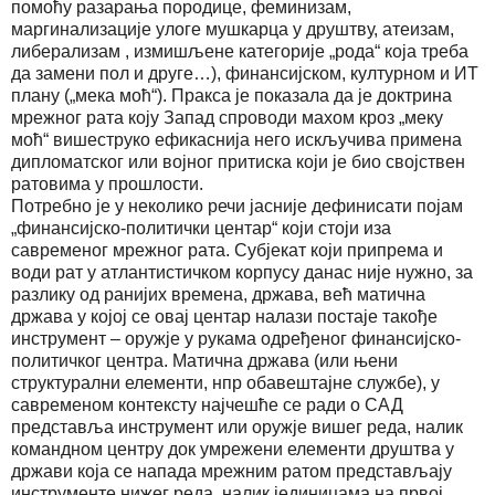
помоћу разарања породице, феминизам,
маргинализације улоге мушкарца у друштву, атеизам,
либерализам , измишљене категорије „рода“ која треба
да замени пол и друге…), финансијском, културном и ИТ
плану („мека моћ“). Пракса је показала да је доктрина
мрежног рата коју Запад спроводи махом кроз „меку
моћ“ вишеструко ефикаснија него искључива примена
дипломатског или војног притиска који је био својствен
ратовима у прошлости.
Потребно је у неколико речи јасније дефинисати појам
„финансијско-политички центар“ који стоји иза
савременог мрежног рата. Субјекат који припрема и
води рат у атлантистичком корпусу данас није нужно, за
разлику од ранијих времена, држава, већ матична
држава у којој се овај центар налази постаје такође
инструмент – оружје у рукама одређеног финансијско-
политичког центра. Матична држава (или њени
структурални елементи, нпр обавештајне службе), у
савременом контексту најчешће се ради о САД
представља инструмент или оружје вишег реда, налик
командном центру док умрежени елементи друштва у
држави која се напада мрежним ратом представљају
инструменте нижег реда, налик јединицама на првој