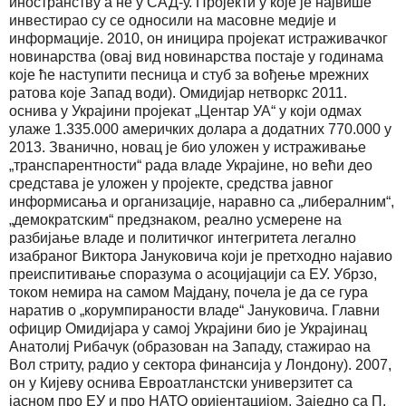
иностранству а не у САД-у. Пројекти у које је највише
инвестирао су се односили на масовне медије и
информације. 2010, он иницира пројекат истраживачког
новинарства (овај вид новинарства постаје у годинама
које ће наступити песница и стуб за вођење мрежних
ратова које Запад води). Омидијар нетворкс 2011.
оснива у Украјини пројекат „Центар УА“ у који одмах
улаже 1.335.000 америчких долара а додатних 770.000 у
2013. Званично, новац је био уложен у истраживање
„транспарентности“ рада владе Украјине, но већи део
средстава је уложен у пројекте, средства јавног
информисања и организације, наравно са „либералним“,
„демократским“ предзнаком, реално усмерене на
разбијање владе и политичког интегритета легално
изабраног Виктора Јануковича који је претходно најавио
преиспитивање споразума о асоцијацији са ЕУ. Убрзо,
током немира на самом Мајдану, почела је да се гура
наратив о „корумпираности владе“ Јануковича. Главни
официр Омидијара у самој Украјини био је Украјинац
Анатолиј Рибачук (образован на Западу, стажирао на
Вол стриту, радио у сектора финансија у Лондону). 2007,
он у Кијеву оснива Евроатланстски универзитет са
јасном про ЕУ и про НАТО оријентацијом. Заједно са П.