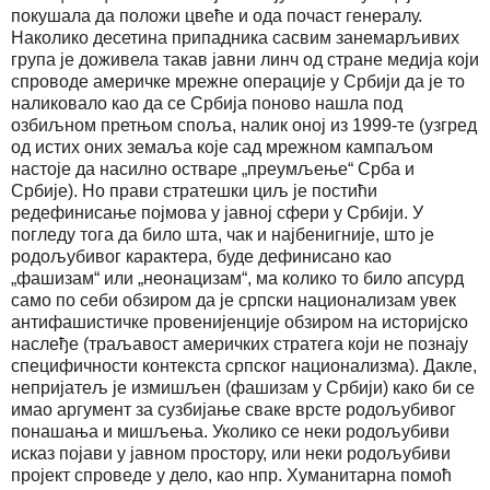
покушала да положи цвеће и ода почаст генералу.
Наколико десетина припадника сасвим занемарљивих
група је доживела такав јавни линч од стране медија који
спроводе америчке мрежне операције у Србији да је то
наликовало као да се Србија поново нашла под
озбиљном претњом споља, налик оној из 1999-те (узгред
од истих оних земаља које сад мрежном кампаљом
настоје да насилно остваре „преумљење“ Срба и
Србије). Но прави стратешки циљ је постићи
редефинисање појмова у јавној сфери у Србији. У
погледу тога да било шта, чак и најбенигније, што је
родољубивог карактера, буде дефинисано као
„фашизам“ или „неонацизам“, ма колико то било апсурд
само по себи обзиром да је српски национализам увек
антифашистичке провенијенције обзиром на историјско
наслеђе (траљавост америчких стратега који не познају
специфичности контекста српског национализма). Дакле,
непријатељ је измишљен (фашизам у Србији) како би се
имао аргумент за сузбијање сваке врсте родољубивог
понашања и мишљења. Уколико се неки родољубиви
исказ појави у јавном простору, или неки родољубиви
пројект спроведе у дело, као нпр. Хуманитарна помоћ