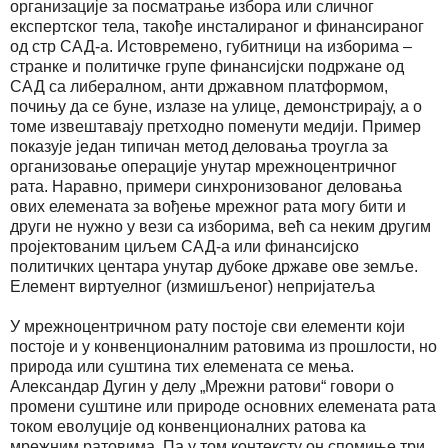
организације за посматрање избора или сличног
експертског тела, такође инсталираног и финансираног
од стр САД-а. Истовремено, губитници на изборима –
странке и политичке групе финансијски подржане од
САД са либералном, анти државном платформом,
почињу да се буне, излазе на улице, демонстрирају, а о
томе извештавају претходно поменути медији. Пример
показује један типичан метод деловања троугла за
организовање операције унутар мрежноцентричног
рата. Наравно, примери синхронизованог деловања
ових елемената за вођење мрежног рата могу бити и
други не нужно у вези са изборима, већ са неким другим
пројектованим циљем САД-а или финансијско
политичких центара унутар дубоке државе ове земље.
Елемент виртуелног (измишљеног) непријатеља
У мрежноцентричном рату постоје сви елементи који
постоје и у конвенционалним ратовима из прошлости, но
природа или суштина тих елемената се мења.
Александар Дугин у делу „Мрежни ратови“ говори о
промени суштине или природе основних елемената рата
током еволуције од конвенционалних ратова ка
мрежним ратовима. Па у том контексту он спомиње три