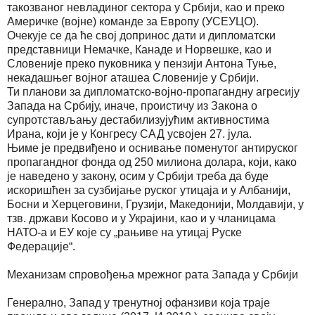
такозваног невладиног сектора у Србији, као и преко
Америчке (војне) команде за Европу (УСЕУЦО).
Очекује се да ће свој допринос дати и дипломатски
представници Немачке, Канаде и Норвешке, као и
Словеније преко пуковника у пензији Антона Туње,
некадашњег војног аташеа Словеније у Србији.
Ти планови за дипломатско-војно-пропагандну агресију
Запада на Србију, иначе, проистичу из Закона о
супротстављању дестабилизујућим активностима
Ирана, који је у Конгресу САД усвојен 27. јула.
Њиме је предвиђено и оснивање поменутог антируског
пропагандног фонда од 250 милиона долара, који, како
је наведено у закону, осим у Србији треба да буде
искоришћен за сузбијање руског утицаја и у Албанији,
Босни и Херцеговини, Грузији, Македонији, Молдавији, у
тзв. држави Косово и у Украјини, као и у чланицама
НАТО-а и ЕУ које су „рањиве на утицај Руске
Федерације“.
Механизам спровођења мрежног рата Запада у Србији
Генерално, Запад у тренутној офанзиви која траје