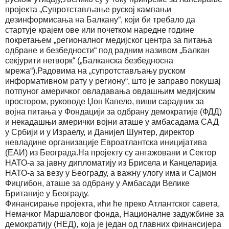
пројекта „Супротстављање руској кампањи
дезинформисања на Балкану“, који би требало да
стартује крајем ове или почетком наредне године
покретањем „регионалног медијског центра за питања
одбране и безбедности“ под радним називом „Балкан
секјурити нетворк“ („Балканска безбедносна
мрежа“).Радовима на „супротстављању руском
информативном рату у региону“, што је заправо покушај
потпуног америчког овладавања овдашњим медијским
простором, руководе Џон Капело, виши сарадник за
војна питања у Фондацији за одбрану демократије (ФДД)
и некадашњи амерички војни аташе у амбасадама САД
у Србији и у Израелу, и Данијел Шунтер, директор
невладине организације Евроатлантска иницијатива
(ЕАИ) из Београда.На пројекту су ангажовани и Сектор
НАТО-а за јавну дипломатију из Брисела и Канцеларија
НАТО-а за везу у Београду, а важну улогу има и Сајмон
Фицгибон, аташе за одбрану у Амбасади Велике
Британије у Београду.
Финансирање пројекта, ићи ће преко Атлантског савета,
Немачког Маршаловог фонда, Националне задужбине за
демократију (НЕД), која је један од главних финансијера