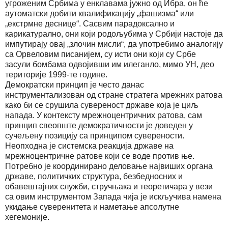
угроженим Србима у енклавама јужно од Ибра, он ће
аутоматски добити квалификацију „фашизма“ или
„екстрмне деснице“. Сасвим парадоксално и
карикатурално, они који родољубима у Србији настоје да
импутирају овај „злочин мисли“, да употребимо аналогију
са Орвеловим писанијем, су исти они који су Србе
засули бомбама одвојивши им илеганло, мимо УН, део
територије 1999-те године.
Демократски принцип је често данас
инструментализован од стране стратега мрежних ратова
како би се срушила сувереност државе која је циљ
напада. У контексту мрежноцентричних ратова, сам
принцип свеопште демократичности је доведен у
сучељену позицију са принципом суверености.
Неопходна је системска реакција државе на
мрежноцентричне ратове који се воде против ње.
Потребно је координирано деловање највиших органа
државе, политичких структура, безбедносних и
обавештајних служби, стручњака и теоретичара у вези
са овим инструментом Запада чија је искључива намена
укидање суверенитета и наметање апсолутне
хегемоније.