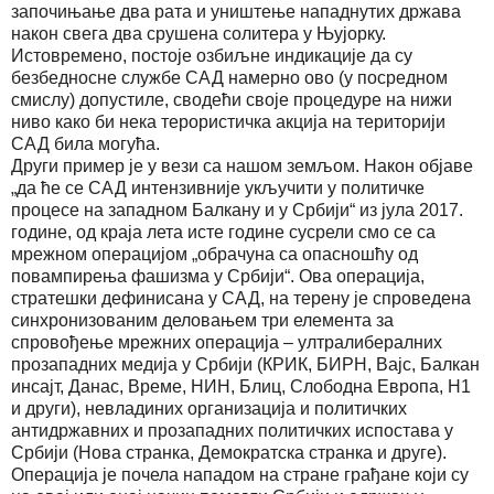
започињање два рата и уништење нападнутих држава
након свега два срушена солитера у Њујорку.
Истовремено, постоје озбиљне индикације да су
безбедносне службе САД намерно ово (у посредном
смислу) допустиле, сводећи своје процедуре на нижи
ниво како би нека терористичка акција на територији
САД била могућа.
Други пример је у вези са нашом земљом. Након објаве
„да ће се САД интензивније укључити у политичке
процесе на западном Балкану и у Србији“ из јула 2017.
године, од краја лета исте године сусрели смо се са
мрежном операцијом „обрачуна са опасношћу од
повампирења фашизма у Србији“. Ова операција,
стратешки дефинисана у САД, на терену је спроведена
синхронизованим деловањем три елемента за
спровођење мрежних операција – ултралибералних
прозападних медија у Србији (КРИК, БИРН, Вајс, Балкан
инсајт, Данас, Време, НИН, Блиц, Слободна Европа, Н1
и други), невладиних организација и политичких
антидржавних и прозападних политичких испостава у
Србији (Нова странка, Демократска странка и друге).
Операција је почела нападом на стране грађане који су