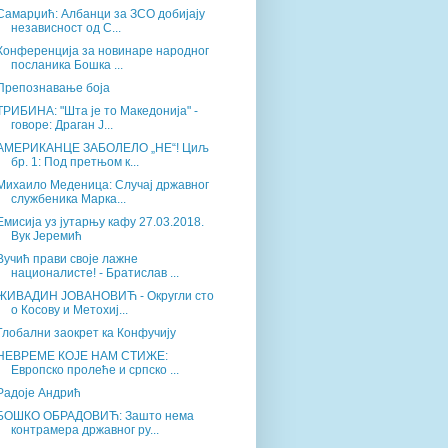
Самарџић: Албанци за ЗСО добијају
независност од С...
Конференција за новинаре народног
посланика Бошка ...
Препознавање боја
ТРИБИНА: "Шта је то Македонија" -
говоре: Драган Ј...
АМЕРИКАНЦЕ ЗАБОЛЕЛО „НЕ“! Циљ
бр. 1: Под претњом к...
Михаило Меденица: Случај државног
службеника Марка...
Емисија уз јутарњу кафу 27.03.2018.
Вук Јеремић
Вучић прави своје лажне
националисте! - Братислав ...
ЖИВАДИН ЈОВАНОВИЋ - Округли сто
о Косову и Метохиј...
Глобални заокрет ка Конфучију
НЕВРЕМЕ КОЈЕ НАМ СТИЖЕ:
Европско пролеће и српско ...
Радоје Андрић
БОШКО ОБРАДОВИЋ: Зашто нема
контрамера државног ру...