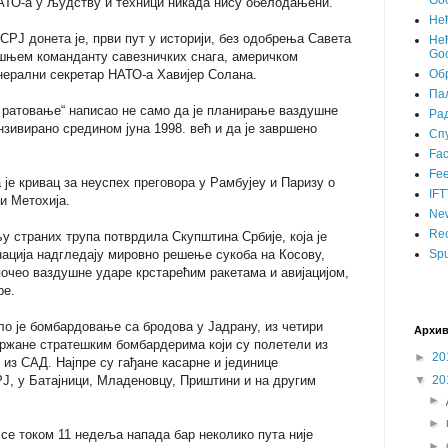
Goo
АТО-а у људству и техници никада нису обелодањени.
Не
Ј донета је, први пут у историји, без одобрења Савета
Нећ
Goo
ашњем команданту савезничких снага, америчком
енерални секретар НАТО-а Хавијер Солана.
Об
Пал
о ратовање“ написао не само да је планирање ваздушне
Ра
зивирано средином јуна 1998. већ и да је завршено
Сп
Fa
Fee
 је кривац за неуспех преговора у Рамбујеу и Паризу о
IFT
и Метохија.
Ne
Rec
у страних трупа потврдила Скупштина Србије, која је
ација надгледају мировно решење сукоба на Косову,
Spu
апочео ваздушне ударе крстарећим ракетама и авијацијом,
ре.
о је бомбардовање са бродова у Јадрану, из четири
Архив
држане стратешким бомбардерима који су полетели из
►
20
и из САД. Најпре су гађане касарне и јединице
Ј, у Батајници, Младеновцу, Приштини и на другим
▼
20
►
►
и се током 11 недеља напада бар неколико пута није
►