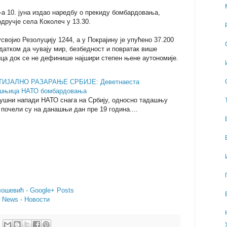
-а 10. јуна издао наредбу о прекиду бомбардовања,
дручје села Коколеч у 13.30.
својио Резолуцију 1244, а у Покрајину је упућено 37.200
датком да чувају мир, безбедност и повратак више
ца док се не дефинише најшири степен њене аутономије.
ТИЈАЛНО РАЗАРАЊЕ СРБИЈЕ: Деветнаеста
шњица НАТО бомбардовања
ушни напади НАТО снага на Србију, односно тадашњу
 почели су на данашњи дан пре 19 година....
ошевић - Google+ Posts
- News - Новости