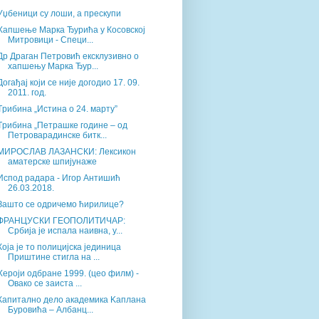
Уџбеници су лоши, а прескупи
Хапшење Марка Ђурића у Косовској
Митровици - Специ...
Др Драган Петровић ексклузивно о
хапшењу Марка Ђур...
Догађај који се није догодио 17. 09.
2011. год.
Tрибина „Истина о 24. марту”
Tрибина „Петрашке године – од
Петроварадинске битк...
МИРОСЛАВ ЛАЗАНСКИ: Лексикон
аматерске шпијунаже
Испод радара - Игор Антишић
26.03.2018.
Зашто се одричемо ћирилице?
ФРАНЦУСКИ ГЕОПОЛИТИЧАР:
Србија је испала наивна, у...
Која је то полицијска јединица
Приштине стигла на ...
Хероји одбране 1999. (цео филм) -
Овако се заиста ...
Капитално дело академика Kаплана
Буровића – Албанц...