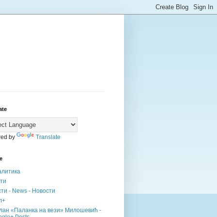
ate
ed by
Translate
е
алитика
сти
ти - News - Новости
л+
лан «Паланка на вези» Милошевић -