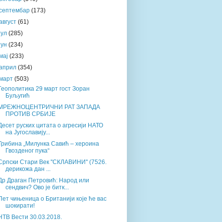
септембар
(173)
август
(61)
јул
(285)
јун
(234)
мај
(233)
април
(354)
март
(503)
Геополитика 29 март гост Зоран
Буљугић
МРЕЖНОЦЕНТРИЧНИ РАТ ЗАПАДА
ПРОТИВ СРБИЈЕ
Десет руских цитата о агресији НАТО
на Југославију...
Трибина „Милунка Савић – хероина
Гвозденог пука“
Српски Стари Век ''СКЛАВИНИ'' (7526.
дерикожа дан ...
Др Драган Петровић: Народ или
сендвич? Ово је битк...
Пет чињеница о Британији које ће вас
шокирати!
НТВ Вести 30.03.2018.