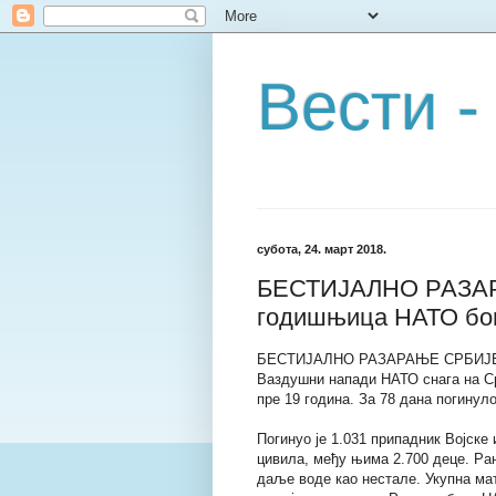
Вести -
субота, 24. март 2018.
БЕСТИЈАЛНО РАЗАР
годишњица НАТО бо
БЕСТИЈАЛНО РАЗАРАЊЕ СРБИЈЕ: 
Ваздушни напади НАТО снага на С
пре 19 година. За 78 дана погинуло
Погинуо је 1.031 припадник Војске 
цивила, међу њима 2.700 деце. Рањ
даље воде као нестале. Укупна ма