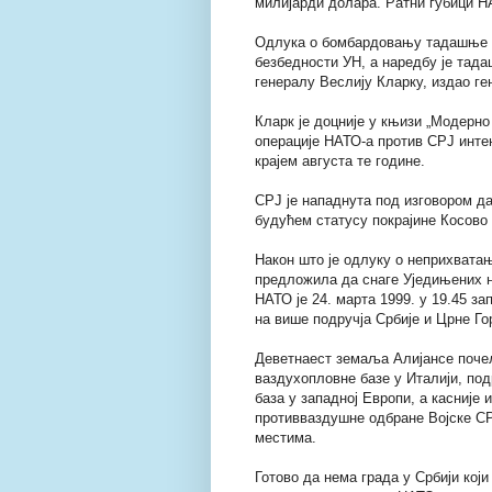
милијарди долара. Ратни губици Н
Одлука о бомбардовању тадашње СР
безбедности УН, а наредбу је тад
генералу Веслију Кларку, издао г
Кларк је доцније у књизи „Модерн
операције НАТО-а против СРЈ интен
крајем августа те године.
СРЈ је нападнута под изговором да
будућем статусу покрајине Косово 
Након што је одлуку о неприхватањ
предложила да снаге Уједињених н
НАТО је 24. марта 1999. у 19.45 з
на више подручја Србије и Црне Го
Деветнаест земаља Алијансе почел
ваздухопловне базе у Италији, по
база у западној Европи, а касније 
противваздушне одбране Војске СР
местима.
Готово да нема града у Србији кој