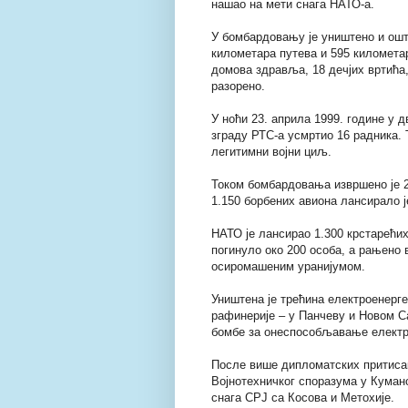
нашао на мети снага НАТО-а.
У бомбардовању је уништено и ошт
километара путева и 595 километар
домова здравља, 18 дечјих вртића,
разорено.
У ноћи 23. априла 1999. године у 
зграду РТС-а усмртио 16 радника. Т
легитимни војни циљ.
Током бомбардовања извршено је 2
1.150 борбених авиона лансирало ј
НАТО је лансирао 1.300 крстарећих 
погинуло око 200 особа, а рањено 
осиромашеним уранијумом.
Уништена је трећина електроенерг
рафинерије – у Панчеву и Новом С
бомбе за онеспособљавање електр
После више дипломатских притиса
Војнотехничког споразума у Кумано
снага СРЈ са Косова и Метохије.