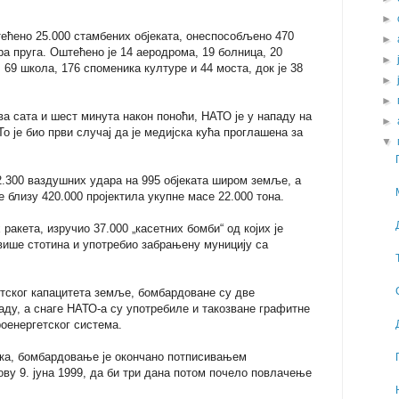
►
ећено 25.000 стамбених објеката, онеспособљено 470
►
а пруга. Оштећено је 14 аеродрома, 19 болница, 20
►
 69 школа, 176 споменика културе и 44 моста, док је 38
►
►
два сата и шест минута након поноћи, НАТО је у нападу на
►
о је био први случај да је медијска кућа проглашена за
▼
.300 ваздушних удара на 995 објеката широм земље, а
е близу 420.000 пројектила укупне масе 22.000 тона.
ракета, изручио 37.000 „касетних бомби“ од којих је
више стотина и употребио забрањену муницију са
етског капацитета земље, бомбардоване су две
аду, а снаге НАТО-а су употребиле и такозване графитне
оенергетског система.
ка, бомбардовање је окончано потписивањем
ву 9. јуна 1999, да би три дана потом почело повлачење