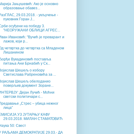
Марија Јањушевић: Ако је основно
образовање обавез...
РазГЛАС, 29.03.2018. - укључење -
пуковник Горан Ј...
Срби осуђени на победу 3.
''НЕОРУЖАНИ ОБЛИЦИ АГРЕС...
Иван Ивановић: "Вучић је преварант и
лажов, који р...
Од четвртка до четвртка са Младеном
Лишанином
Ђорђе Вукадиновић поставља
питања Ани Брнабић у Ск...
Војислав Шешељ о избору
Светислава Рабреновића за ...
Војислав Шешељ обелоданио
поверљив документ Зоране...
ИНТЕРВЈУ: Дејан Лучић - Моћни
светски политичари с...
Предавање „Стрес – убица нежног
лица”
ЕМИСИЈА УЗ ЈУТАРЊУ КАФУ
29.03.2018. МИЛАН СТАМАТОВИЋ
Наука 50: Свест
У РАЉАМА ДЕМОКРАТИЈЕ 29.03.- ДА