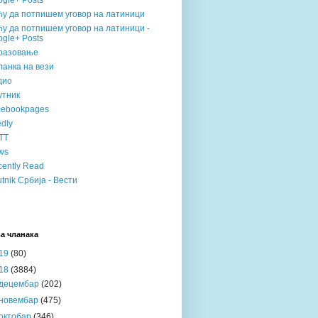
gle+ Posts
ћу да потпишем уговор на латиници
у да потпишем уговор на латиници -
gle+ Posts
разовање
анка на вези
дио
утник
cebookpages
dly
TT
ws
ently Read
tnik Србија - Вести
а чланака
19
(80)
18
(3884)
децембар
(202)
новембар
(475)
октобар
(346)