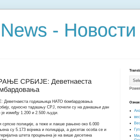
 News - Новости
Transl
АЊЕ СРБИЈЕ: Деветнаеста
мбардовања
Power
Деветнаеста годишњица НАТО бомбардовања
Ознак
рбију, односно тадашњу СРЈ, почели су на данашњи дан
Ан
 је између 1.200 и 2.500 људи.
ве
Вес
и српске полиције, а теже и лакше рањено око 6.000
ена су 5.173 војника и полицајца, а десетак особа се и
Гуг
теријална штета процењена је на више десетина
Ми