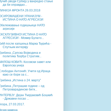
Вучић уводи Србију у ванредно стање
да би оправдао...
ЛИНИЈА ФРОНТА 26.03.2018
ОСИРОМАШЕНИ УРАНИЈУМ -
ИСТИНА О НАТО АГРЕСИЈИ
Обележавање годишњице НАТО
агресије
ЕКСКЛУЗИВНО! ИСТИНА О НАТО
АГРЕСИЈИ - Момир Булато...
КиМ после хапшења Марка Ђурића -
Спутњик интервју
Трибина „Српска Војводина и
политика Ђорђа Стратим...
МИЛОШ КОВИЋ: Косовски завет или
Европска унија
Слободан Антонић: Учити од Ираца
како се бори за с...
Tрибина „Истина о 24. марту”
Tрибина „Петрашке године – од
Петроварадинске битк...
ИНТЕРВЈУ: Дејан Ћирјаковић Бошкић
- Државни посао ...
Агора, 27.03.2017.
Језик камена