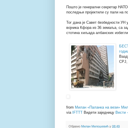
Пошто је генерални секретар НАТО
последњи пројектили су пали на по
Тог дана је Савет безбедности УН у
војника Кфора из 36 земаља, са за
стотина хиљада албанских избегли
БЕС
годи
Вазд
СРЈ,
from
Милан «Паланка на вези» Мил
via
IFTTT
Видети заједницу
Вести 
Објавио
Милан Милошевић
у
08:49