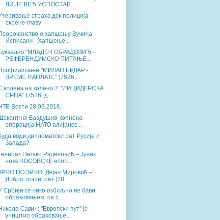
ЛИ ЈЕ ВЕЋ УСПОСТАВ...
Утеривање страха док полиција
окреће главу
Пророчанство о хапшењу Вучића -
Исписани - Хапшење...
Буквално ''МЛАДЕН ОБРАДОВИЋ -
РЕФЕРЕНДУМСКО ПИТАЊЕ...
Профилисање ''МИЛАН БРДАР -
ВРЕМЕ НАПЛАТЕ'' (7526....
С колена на колено 7. ''ЛИЦИДЕРСКА
СРЦА'' (7526. д...
НТВ Вести 28.03.2018.
Шокантно! Ваздушно-копнена
операција НАТО алијансе...
Куда води дипломатски рат Русије и
Запада?
Генерал Вељко Раденовић – Јунак
нове КОСОВСКЕ епоп...
ЗРНО ПО ЗРНО: Дејан Мировић –
Добро, лоше, рат (28...
У Србији се нико озбиљно не бави
образовањем, па с...
Никола Савић: "Европски пут" је
уништио образовање...