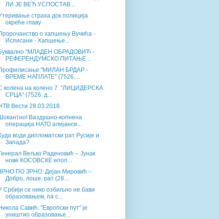
ЛИ ЈЕ ВЕЋ УСПОСТАВ...
Утеривање страха док полиција
окреће главу
Пророчанство о хапшењу Вучића -
Исписани - Хапшење...
Буквално ''МЛАДЕН ОБРАДОВИЋ -
РЕФЕРЕНДУМСКО ПИТАЊЕ...
Профилисање ''МИЛАН БРДАР -
ВРЕМЕ НАПЛАТЕ'' (7526....
С колена на колено 7. ''ЛИЦИДЕРСКА
СРЦА'' (7526. д...
НТВ Вести 28.03.2018.
Шокантно! Ваздушно-копнена
операција НАТО алијансе...
Куда води дипломатски рат Русије и
Запада?
Генерал Вељко Раденовић – Јунак
нове КОСОВСКЕ епоп...
ЗРНО ПО ЗРНО: Дејан Мировић –
Добро, лоше, рат (28...
У Србији се нико озбиљно не бави
образовањем, па с...
Никола Савић: "Европски пут" је
уништио образовање...