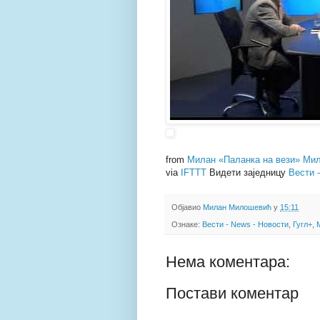
from
Милан «Паланка на вези» Мил
via
IFTTT
Видети заједницу
Вести 
Објавио
Милан Милошевић
у
15:11
Ознаке:
Вести - News - Новости
,
Гугл+
,
Нема коментара:
Постави коментар