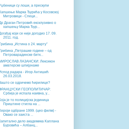
Уџбеници су лоши, а прескупи
Хапшење Марка Ђурића у Косовској
Митровици - Специ...
Др Драган Петровић ексклузивно о
хапшењу Марка Ђур...
Догађај који се није догодио 17. 09.
2011. год.
Tрибина „Истина о 24. марту”
Tрибина „Петрашке године – од
Петроварадинске битк...
МИРОСЛАВ ЛАЗАНСКИ: Лексикон
аматерске шпијунаже
Испод радара - Игор Антишић
26.03.2018.
Зашто се одричемо ћирилице?
ФРАНЦУСКИ ГЕОПОЛИТИЧАР:
Србија је испала наивна, у...
Која је то полицијска јединица
Приштине стигла на ...
Хероји одбране 1999. (цео филм) -
Овако се заиста ...
Капитално дело академика Kаплана
Буровића – Албанц...