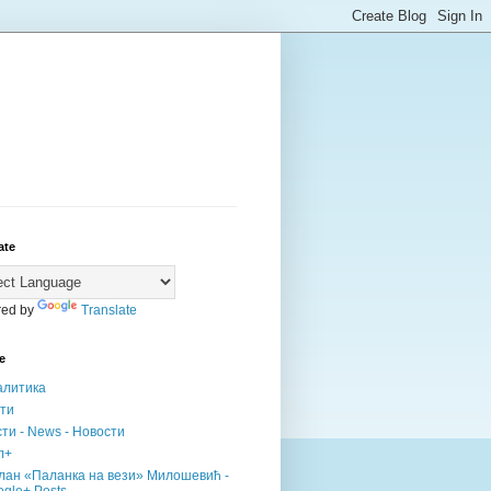
ate
ed by
Translate
е
алитика
сти
ти - News - Новости
л+
лан «Паланка на вези» Милошевић -