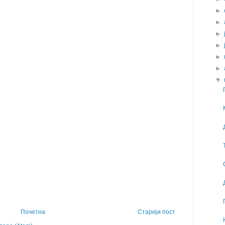
►
►
►
►
►
►
▼
Почетна
Старији пост