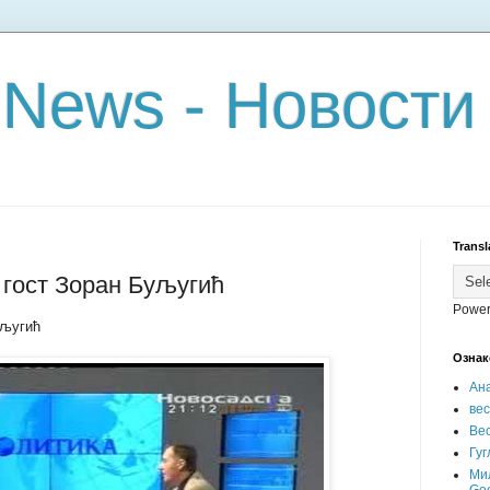
 News - Новости
Transl
 гост Зоран Буљугић
Power
уљугић
Ознак
Ан
ве
Вес
Гуг
Ми