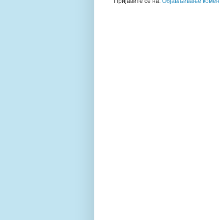
Пријавите се на:
Објављивање комент