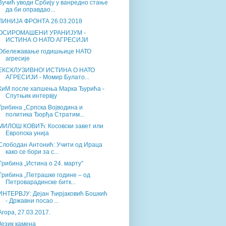
Вучић уводи Србију у ванредно стање
да би оправдао...
ЛИНИЈА ФРОНТА 26.03.2018
ОСИРОМАШЕНИ УРАНИЈУМ -
ИСТИНА О НАТО АГРЕСИЈИ
Обележавање годишњице НАТО
агресије
ЕКСКЛУЗИВНО! ИСТИНА О НАТО
АГРЕСИЈИ - Момир Булато...
КиМ после хапшења Марка Ђурића -
Спутњик интервју
Трибина „Српска Војводина и
политика Ђорђа Стратим...
МИЛОШ КОВИЋ: Косовски завет или
Европска унија
Слободан Антонић: Учити од Ираца
како се бори за с...
Tрибина „Истина о 24. марту”
Tрибина „Петрашке године – од
Петроварадинске битк...
ИНТЕРВЈУ: Дејан Ћирјаковић Бошкић
- Државни посао ...
Агора, 27.03.2017.
Језик камена