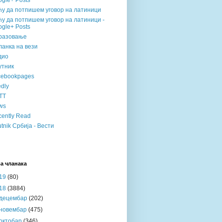
gle+ Posts
ћу да потпишем уговор на латиници
у да потпишем уговор на латиници -
gle+ Posts
разовање
анка на вези
дио
утник
cebookpages
dly
TT
ws
ently Read
tnik Србија - Вести
а чланака
19
(80)
18
(3884)
децембар
(202)
новембар
(475)
октобар
(346)