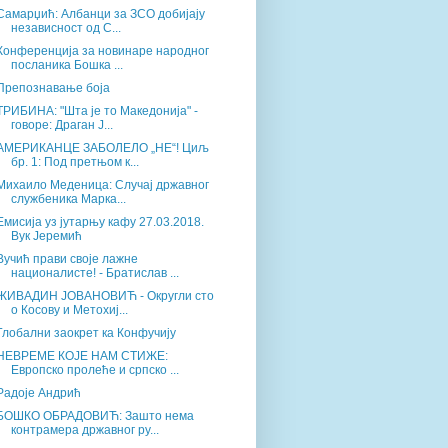
Самарџић: Албанци за ЗСО добијају
независност од С...
Конференција за новинаре народног
посланика Бошка ...
Препознавање боја
ТРИБИНА: "Шта је то Македонија" -
говоре: Драган Ј...
АМЕРИКАНЦЕ ЗАБОЛЕЛО „НЕ“! Циљ
бр. 1: Под претњом к...
Михаило Меденица: Случај државног
службеника Марка...
Емисија уз јутарњу кафу 27.03.2018.
Вук Јеремић
Вучић прави своје лажне
националисте! - Братислав ...
ЖИВАДИН ЈОВАНОВИЋ - Округли сто
о Косову и Метохиј...
Глобални заокрет ка Конфучију
НЕВРЕМЕ КОЈЕ НАМ СТИЖЕ:
Европско пролеће и српско ...
Радоје Андрић
БОШКО ОБРАДОВИЋ: Зашто нема
контрамера државног ру...