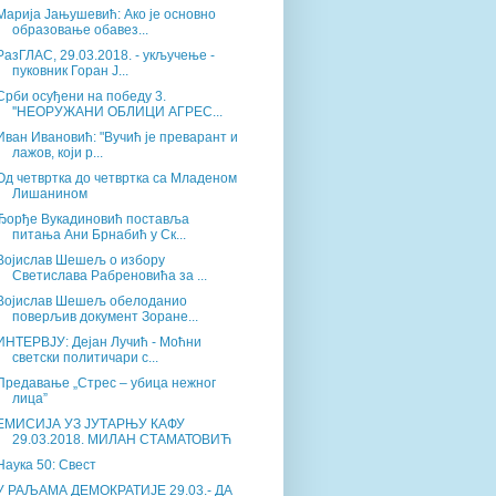
Марија Јањушевић: Ако је основно
образовање обавез...
РазГЛАС, 29.03.2018. - укључење -
пуковник Горан Ј...
Срби осуђени на победу 3.
''НЕОРУЖАНИ ОБЛИЦИ АГРЕС...
Иван Ивановић: "Вучић је преварант и
лажов, који р...
Од четвртка до четвртка са Младеном
Лишанином
Ђорђе Вукадиновић поставља
питања Ани Брнабић у Ск...
Војислав Шешељ о избору
Светислава Рабреновића за ...
Војислав Шешељ обелоданио
поверљив документ Зоране...
ИНТЕРВЈУ: Дејан Лучић - Моћни
светски политичари с...
Предавање „Стрес – убица нежног
лица”
ЕМИСИЈА УЗ ЈУТАРЊУ КАФУ
29.03.2018. МИЛАН СТАМАТОВИЋ
Наука 50: Свест
У РАЉАМА ДЕМОКРАТИЈЕ 29.03.- ДА