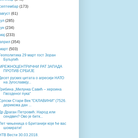
септембар
(173)
август
(61)
јул
(285)
јун
(234)
мај
(233)
април
(354)
март
(503)
Геополитика 29 март гост Зоран
Буљугић
МРЕЖНОЦЕНТРИЧНИ РАТ ЗАПАДА
ПРОТИВ СРБИЈЕ
Десет руских цитата о агресији НАТО
на Југославију...
Трибина „Милунка Савић – хероина
Гвозденог пука“
Српски Стари Век ''СКЛАВИНИ'' (7526.
дерикожа дан ...
Др Драган Петровић: Народ или
сендвич? Ово је битк...
Пет чињеница о Британији које ће вас
шокирати!
НТВ Вести 30.03.2018.