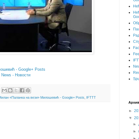
Goo
Не
Нећ
Goo
Об
Пал
Ра
Сп
Fa
Fee
IFT
Ne
ошевић - Google+ Posts
Rec
- News - Новости
Spu
Милан «Паланка на вези» Милошевић - Google+ Posts
,
IFTTT
Архив
►
20
▼
20
►
►
►