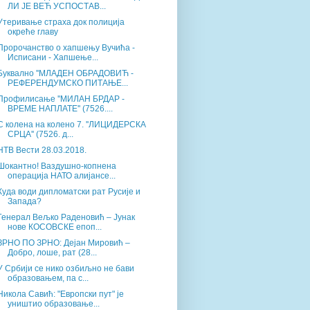
ЛИ ЈЕ ВЕЋ УСПОСТАВ...
Утеривање страха док полиција
окреће главу
Пророчанство о хапшењу Вучића -
Исписани - Хапшење...
Буквално ''МЛАДЕН ОБРАДОВИЋ -
РЕФЕРЕНДУМСКО ПИТАЊЕ...
Профилисање ''МИЛАН БРДАР -
ВРЕМЕ НАПЛАТЕ'' (7526....
С колена на колено 7. ''ЛИЦИДЕРСКА
СРЦА'' (7526. д...
НТВ Вести 28.03.2018.
Шокантно! Ваздушно-копнена
операција НАТО алијансе...
Куда води дипломатски рат Русије и
Запада?
Генерал Вељко Раденовић – Јунак
нове КОСОВСКЕ епоп...
ЗРНО ПО ЗРНО: Дејан Мировић –
Добро, лоше, рат (28...
У Србији се нико озбиљно не бави
образовањем, па с...
Никола Савић: "Европски пут" је
уништио образовање...