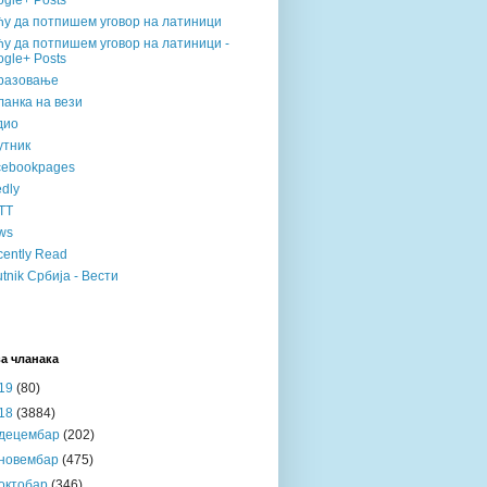
gle+ Posts
ћу да потпишем уговор на латиници
у да потпишем уговор на латиници -
gle+ Posts
разовање
анка на вези
дио
утник
cebookpages
dly
TT
ws
ently Read
tnik Србија - Вести
а чланака
19
(80)
18
(3884)
децембар
(202)
новембар
(475)
октобар
(346)