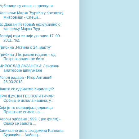
Уџбеници су лоши, а прескупи
Хапшење Марка Ђурића у Косовској
Митровици - Специ...
Др Драган Петровић ексклузивно о
хапшењу Марка Ђур...
Догађај који се није догодио 17. 09.
2011. год.
Tрибина „Истина о 24. марту”
Tрибина „Петрашке године – од
Петроварадинске битк...
МИРОСЛАВ ЛАЗАНСКИ: Лексикон
аматерске шпијунаже
Испод радара - Игор Антишић
26.03.2018.
Зашто се одричемо ћирилице?
ФРАНЦУСКИ ГЕОПОЛИТИЧАР:
Србија је испала наивна, у...
Која је то полицијска јединица
Приштине стигла на ...
Хероји одбране 1999. (цео филм) -
Овако се заиста ...
Капитално дело академика Kаплана
Буровића – Албанц...