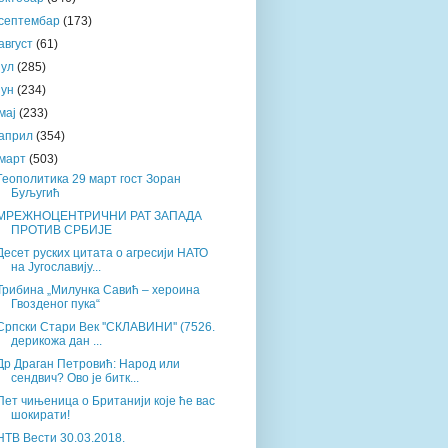
септембар
(173)
август
(61)
јул
(285)
јун
(234)
мај
(233)
април
(354)
март
(503)
Геополитика 29 март гост Зоран
Буљугић
МРЕЖНОЦЕНТРИЧНИ РАТ ЗАПАДА
ПРОТИВ СРБИЈЕ
Десет руских цитата о агресији НАТО
на Југославију...
Трибина „Милунка Савић – хероина
Гвозденог пука“
Српски Стари Век ''СКЛАВИНИ'' (7526.
дерикожа дан ...
Др Драган Петровић: Народ или
сендвич? Ово је битк...
Пет чињеница о Британији које ће вас
шокирати!
НТВ Вести 30.03.2018.