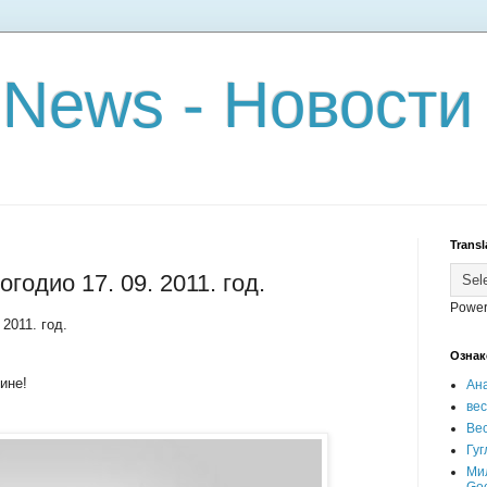
 News - Новости
Transl
огодио 17. 09. 2011. год.
Power
 2011. год.
Ознак
ине!
Ан
ве
Вес
Гуг
Ми