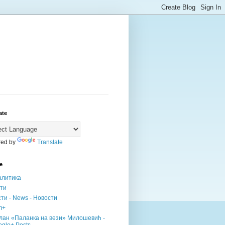
ate
ed by
Translate
е
алитика
сти
ти - News - Новости
л+
лан «Паланка на вези» Милошевић -