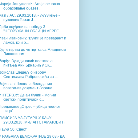
Марија Јањушевић: Ако је основно
образовање обавез...
РазГЛАС, 29.03.2018. - укључење -
пуковник Горан Ј...
Срби осуђени на победу 3.
''НЕОРУЖАНИ ОБЛИЦИ АГРЕС...
Иван Ивановић: "Вучић је преварант и
лажов, који р...
Од четвртка до четвртка са Младеном
Лишанином
Ђорђе Вукадиновић поставља
питања Ани Брнабић у Ск...
Војислав Шешељ о избору
Светислава Рабреновића за ...
Војислав Шешељ обелоданио
поверљив документ Зоране...
ИНТЕРВЈУ: Дејан Лучић - Моћни
светски политичари с...
Предавање „Стрес – убица нежног
лица”
ЕМИСИЈА УЗ ЈУТАРЊУ КАФУ
29.03.2018. МИЛАН СТАМАТОВИЋ
Наука 50: Свест
У РАЉАМА ДЕМОКРАТИЈЕ 29.03.- ДА