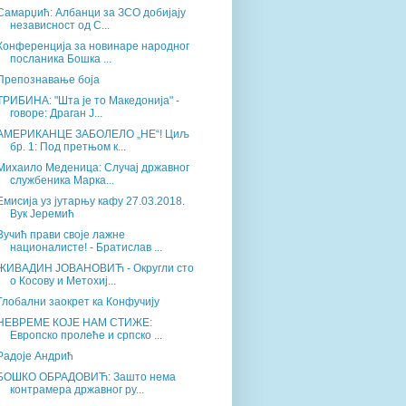
Самарџић: Албанци за ЗСО добијају
независност од С...
Конференција за новинаре народног
посланика Бошка ...
Препознавање боја
ТРИБИНА: "Шта је то Македонија" -
говоре: Драган Ј...
АМЕРИКАНЦЕ ЗАБОЛЕЛО „НЕ“! Циљ
бр. 1: Под претњом к...
Михаило Меденица: Случај државног
службеника Марка...
Емисија уз јутарњу кафу 27.03.2018.
Вук Јеремић
Вучић прави своје лажне
националисте! - Братислав ...
ЖИВАДИН ЈОВАНОВИЋ - Округли сто
о Косову и Метохиј...
Глобални заокрет ка Конфучију
НЕВРЕМЕ КОЈЕ НАМ СТИЖЕ:
Европско пролеће и српско ...
Радоје Андрић
БОШКО ОБРАДОВИЋ: Зашто нема
контрамера државног ру...