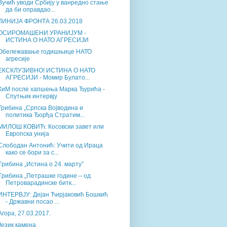
Вучић уводи Србију у ванредно стање
да би оправдао...
ЛИНИЈА ФРОНТА 26.03.2018
ОСИРОМАШЕНИ УРАНИЈУМ -
ИСТИНА О НАТО АГРЕСИЈИ
Обележавање годишњице НАТО
агресије
ЕКСКЛУЗИВНО! ИСТИНА О НАТО
АГРЕСИЈИ - Момир Булато...
КиМ после хапшења Марка Ђурића -
Спутњик интервју
Трибина „Српска Војводина и
политика Ђорђа Стратим...
МИЛОШ КОВИЋ: Косовски завет или
Европска унија
Слободан Антонић: Учити од Ираца
како се бори за с...
Tрибина „Истина о 24. марту”
Tрибина „Петрашке године – од
Петроварадинске битк...
ИНТЕРВЈУ: Дејан Ћирјаковић Бошкић
- Државни посао ...
Агора, 27.03.2017.
Језик камена