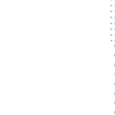
►
►
►
►
►
►
▼