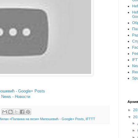
Goo
Не
Нећ
Goo
Об
Пал
Ра
Сп
Fa
Fee
IFT
Ne
Rec
Spu
ошевић - Google+ Posts
- News - Новости
Архив
►
20
▼
20
Милан «Паланка на вези» Милошевић - Google+ Posts
,
IFTTT
►
►
►