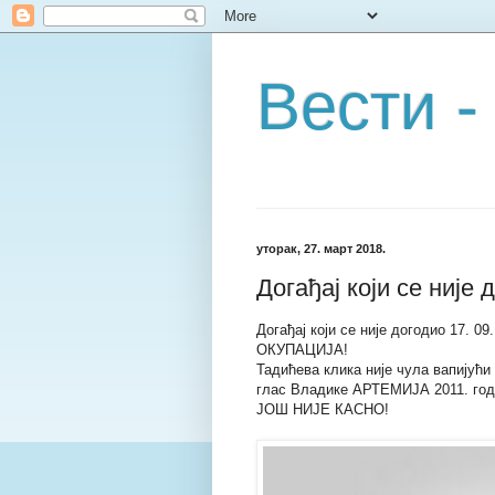
Вести -
уторак, 27. март 2018.
Догађај који се није д
Догађај који се није догодио 17. 09.
ОКУПАЦИЈА!
Тадићева клика није чула вапијући
глас Владике АРТЕМИЈА 2011. год
ЈОШ НИЈЕ КАСНО!