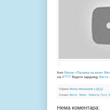
from
Милан «Паланка на вези» Мил
via
IFTTT
Видети заједницу
Вести 
Објавио
Милан Милошевић
у
00:12
Ознаке:
Вести - News - Новости
,
Гугл+
,
Нема коментара: