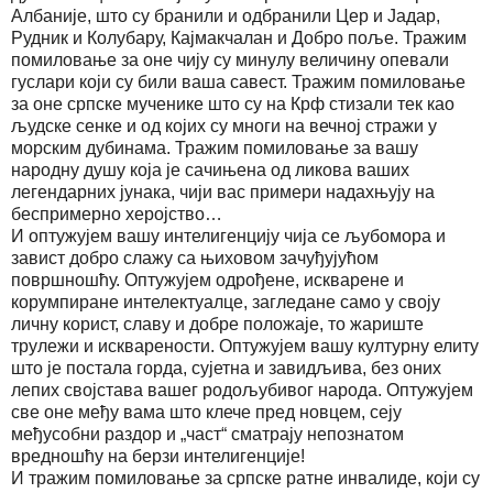
Албаније, што су бранили и одбранили Цер и Јадар,
Рудник и Колубару, Кајмакчалан и Добро поље. Тражим
помиловање за оне чију су минулу величину опевали
гуслари који су били ваша савест. Тражим помиловање
за оне српске мученике што су на Крф стизали тек као
људске сенке и од којих су многи на вечној стражи у
морским дубинама. Тражим помиловање за вашу
народну душу која је сачињена од ликова ваших
легендарних јунака, чији вас примери надахњују на
беспримерно херојство…
И оптужујем вашу интелигенцију чија се љубомора и
завист добро слажу са њиховом зачуђујућом
површношћу. Оптужујем одрођене, искварене и
корумпиране интелектуалце, загледане само у своју
личну корист, славу и добре положаје, то жариште
трулежи и искварености. Оптужујем вашу културну елиту
што је постала горда, сујетна и завидљива, без оних
лепих својстава вашег родољубивог народа. Оптужујем
све оне међу вама што клече пред новцем, сеју
међусобни раздор и „част“ сматрају непознатом
вредношћу на берзи интелигенције!
И тражим помиловање за српске ратне инвалиде, који су