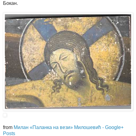
Бокан.
from
Милан «Паланка на вези» Милошевић - Google+
Posts