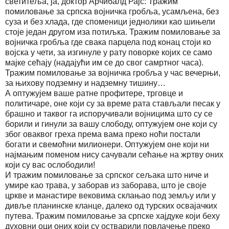
светитеља, ја, доктор Арчибалд Рајс: Тражим
помиловање за српска војничка гробља, усамљена, без
суза и без хлада, где споменици једнолики као шињели
стоје један другом иза потиљка. Тражим помиловање за
војничка гробља где свака парцела под конац стоји ко
војска у чети, за изгинуле у рату поворке којих се само
мајке сећају (надајући им се до свог самртног часа).
Тражим помиловање за војничка гробља у час вечерњи,
за њихову подземну и надземну тишину…
А оптужујем ваше ратне профитере, трговце и
политичаре, оне који су за време рата стављали песак у
брашно и таквог га испоручивали војницима што су се
борили и гинули за вашу слободу, оптужујем оне који су
због оваквог греха према вама преко ноћи постали
богати и свемоћни милионери. Оптужујем оне који ни
најмањим поменом нису сачували сећање на жртву оних
који су вас ослободили!
И тражим помиловање за српског сељака што ниче и
умире као трава, у заборав из заборава, што је своје
цркве и манастире вековима склањао под земљу или у
дивље планинске кланце, далеко од турских освајачких
путева. Тражим помиловање за српске хајдуке који беху
духовни оци оних који су остварили повлачење преко