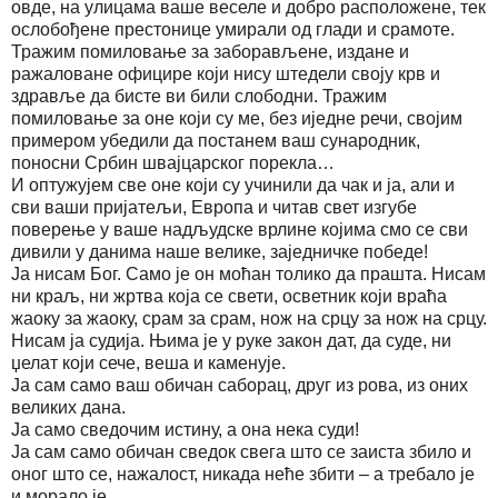
овде, на улицама ваше веселе и добро расположене, тек
ослобођене престонице умирали од глади и срамоте.
Тражим помиловање за заборављене, издане и
ражаловане официре који нису штедели своју крв и
здравље да бисте ви били слободни. Тражим
помиловање за оне који су ме, без иједне речи, својим
примером убедили да постанем ваш сународник,
поносни Србин швајцарског порекла…
И оптужујем све оне који су учинили да чак и ја, али и
сви ваши пријатељи, Европа и читав свет изгубе
поверење у ваше надљудске врлине којима смо се сви
дивили у данима наше велике, заједничке победе!
Ја нисам Бог. Само је он моћан толико да прашта. Нисам
ни краљ, ни жртва која се свети, осветник који враћа
жаоку за жаоку, срам за срам, нож на срцу за нож на срцу.
Нисам ја судија. Њима је у руке закон дат, да суде, ни
џелат који сече, веша и каменује.
Ја сам само ваш обичан саборац, друг из рова, из оних
великих дана.
Ја само сведочим истину, а она нека суди!
Ја сам само обичан сведок свега што се заиста збило и
оног што се, нажалост, никада неће збити – а требало је
и морало је.