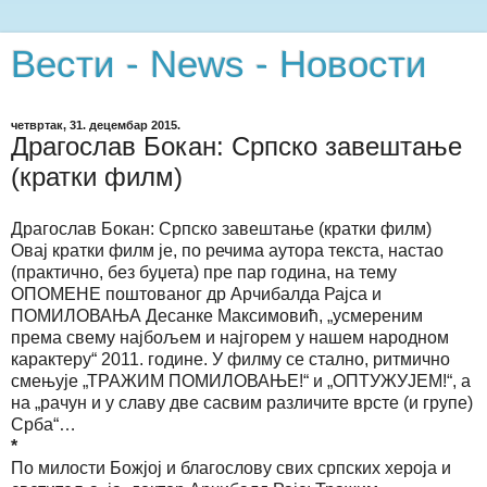
Вести - News - Новости
четвртак, 31. децембар 2015.
Драгослав Бокан: Српско завештање
(кратки филм)
Драгослав Бокан: Српско завештање (кратки филм)
Овај кратки филм је, по речима аутора текста, настао
(практично, без буџета) пре пар година, на тему
ОПОМЕНЕ поштованог др Арчибалда Рајса и
ПОМИЛОВАЊА Десанке Максимовић, „усмереним
према свему најбољем и најгорем у нашем народном
карактеру“ 2011. године. У филму се стално, ритмично
смењује „ТРАЖИМ ПОМИЛОВАЊЕ!“ и „ОПТУЖУЈЕМ!“, а
на „рачун и у славу две сасвим различите врсте (и групе)
Срба“…
*
По милости Божјој и благослову свих српских хероја и