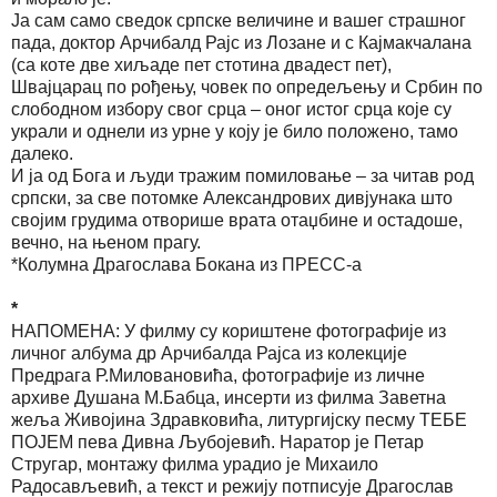
Ја сам само сведок српске величине и вашег страшног
пада, доктор Арчибалд Рајс из Лозане и с Кајмакчалана
(са коте две хиљаде пет стотина двадест пет),
Швајцарац по рођењу, човек по опредељењу и Србин по
слободном избору свог срца – оног истог срца које су
украли и однели из урне у коју је било положено, тамо
далеко.
И ја од Бога и људи тражим помиловање – за читав род
српски, за све потомке Александрових дивјунака што
својим грудима отворише врата отаџбине и остадоше,
вечно, на њеном прагу.
*Колумна Драгослава Бокана из ПРЕСС-а
*
НАПОМЕНА: У филму су кориштене фотографије из
личног албума др Арчибалда Рајса из колекције
Предрага Р.Миловановића, фотографије из личне
архиве Душана М.Бабца, инсерти из филма Заветна
жеља Живојина Здравковића, литургијску песму ТЕБЕ
ПОЈЕМ пева Дивна Љубојевић. Наратор је Петар
Стругар, монтажу филма урадио је Михаило
Радосављевић, а текст и режију потписује Драгослав