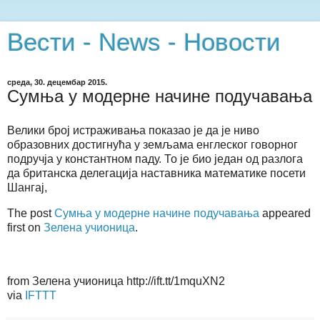
Вести - News - Новости
среда, 30. децембар 2015.
Сумња у модерне начине подучавања
Велики број истраживања показао је да је ниво
образовних достигнућа у земљама енглеског говорног
подручја у константном паду. То је био један од разлога
да британска делегација наставника математике посети
Шангај,
The post
Сумња у модерне начине подучавања
appeared
first on
Зелена учионица
.
from Зелена учионица http://ift.tt/1mquXN2
via
IFTTT