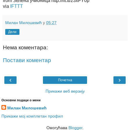
from Зелена учионица http://ift.tt/23xFY0p
via
IFTTT
Милан Милошевић
у
05:27
Дели
Нема коментара:
Постави коментар
‹
›
Почетна
Прикажи веб верзију
Основни подаци о мени
Милан Милошевић
Прикажи мој комплетан профил
Омогућава
Blogger
.