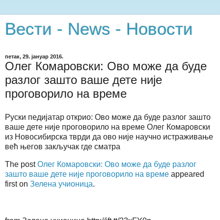
Вести - News - Новости
петак, 29. јануар 2016.
Олег Комаровски: Ово може да буде
разлог зашто ваше дете није
проговорило на време
Руски педијатар открио: Ово може да буде разлог зашто
ваше дете није проговорило на време Олег Комаровски
из Новосибирска тврди да ово није научно истраживање
већ његов закључак где сматра
The post
Олег Комаровски: Ово може да буде разлог
зашто ваше дете није проговорило на време
appeared
first on
Зелена учионица
.