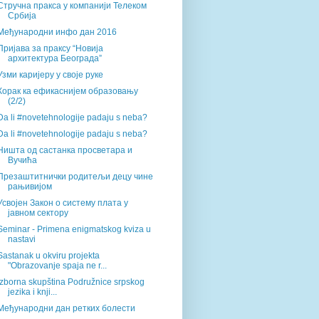
Стручна пракса у компанији Телеком
Србија
Међународни инфо дан 2016
Пријава за праксу “Новија
архитектура Београда”
Узми каријеру у своје руке
Корак ка ефикаснијем образовању
(2/2)
Da li #novetehnologije padaju s neba?
Da li #novetehnologije padaju s neba?
Ништа од састанка просветара и
Вучића
Презаштитнички родитељи децу чине
рањивијом
Усвојен Закон о систему плата у
јавном сектору
Seminar - Primena enigmatskog kviza u
nastavi
Sastanak u okviru projekta
"Obrazovanje spaja ne r...
Izborna skupština Podružnice srpskog
jezika i knji...
Међународни дан ретких болести