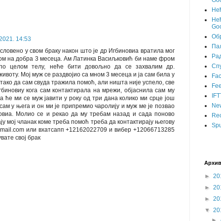
Goo
Не
Нећ
Goo
Об
2021. 14:53
Пал
словено у свом браку након што је др Игбиновиа вратила мог
Ра
ном на добра 3 месеца. Ам Латинка Васиљковић би наме фром
Сп
по целом телу, неће бити довољно да се захвалим др.
ивоту. Мој муж се раздвојио са мном 3 месеца и ја сам била у
Fa
тако да сам свуда тражила помоћ, али ништа није успело, све
Fee
гбиновиу кога сам контактирала на мрежи, објаснила сам му
IFT
да ће ми се муж јавити у року од три дана колико ми срце још
Ne
сам у њега и он ми је припремио чаролију и муж ме је позвао
овиа. Молио се и рекао да му требам назад и сада поново
Rec
ју мој чланак коме треба помоћ треба да контактирају његову
Spu
gmail.com или вхатсапп +12162022709 и вибер +12066713285
вате свој брак
Архив
►
20
►
20
►
20
▼
20
►