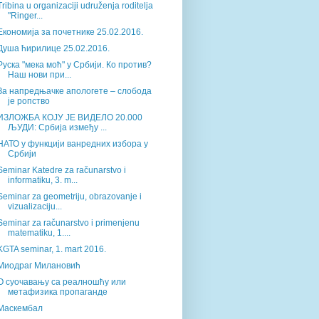
Tribina u organizaciji udruženja roditelja
"Ringer...
Економија за почетнике 25.02.2016.
Душа ћирилице 25.02.2016.
Руска "мека моћ" у Србији. Ко против?
Наш нови при...
За напредњачке апологете – слобода
је ропство
ИЗЛОЖБА КОЈУ ЈЕ ВИДЕЛО 20.000
ЉУДИ: Србија између ...
НАТО у функцији ванредних избора у
Србији
Seminar Katedre za računarstvo i
informatiku, 3. m...
Seminar za geometriju, obrazovanje i
vizualizaciju...
Seminar za računarstvo i primenjenu
matematiku, 1....
KGTA seminar, 1. mart 2016.
Миодраг Милановић
О суочавању са реалношћу или
метафизика пропаганде
Маскембал