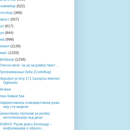
новембар
(522)
октобар
(306)
август
(557)
јул
(617)
јун
(844)
мај
(998)
април
(1128)
март
(1320)
фебруар
(1256)
Плесно вече: ча,ча,ча;румба;твист…
Програмирање буба (CodeBug)
Objavljen je broj 171 časopisa Internet
Ogledalo
Вечера
Наш бивши ђак
Најкреативнија осмомартовска ружа
коју сте видели
Брејнобрејн програм за развој
интелигенције код деце
ВАЖНО: Руски дом у Београду –
информација о образо...