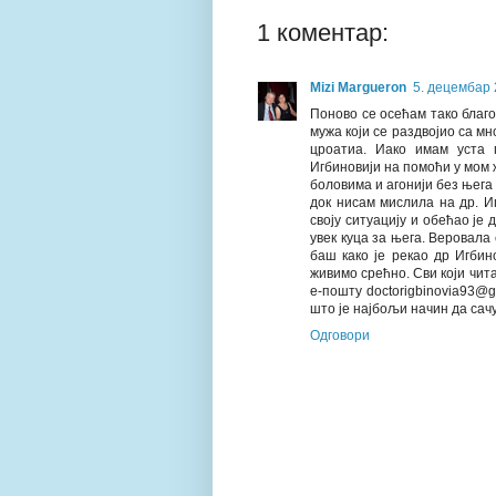
1 коментар:
Mizi Margueron
5. децембар 
Поново се осећам тако благо
мужа који се раздвојио са м
цроатиа. Иако имам уста 
Игбиновији на помоћи у мом ж
боловима и агонији без њега 
док нисам мислила на др. И
своју ситуацију и обећао је 
увек куца за њега. Веровала 
баш како је рекао др Игбин
живимо срећно. Сви који чита
е-пошту doctorigbinovia93@
што је најбољи начин да сачу
Одговори