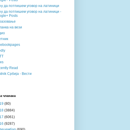
gle+ Posts
ћу да потпишем уговор на латиници
у да потпишем уговор на латиници -
gle+ Posts
разовање
анка на вези
дио
утник
cebookpages
dly
TT
ws
ently Read
tnik Србија - Вести
а чланака
19
(80)
18
(3884)
17
(6061)
16
(9287)
децембар
(690)