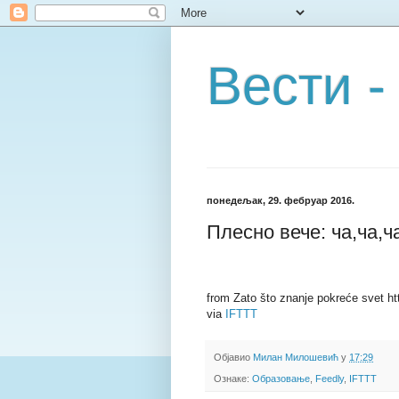
Вести -
понедељак, 29. фебруар 2016.
Плесно вече: ча,ча,
from Zato što znanje pokreće svet http
via
IFTTT
Објавио
Милан Милошевић
у
17:29
Ознаке:
Образовање
,
Feedly
,
IFTTT