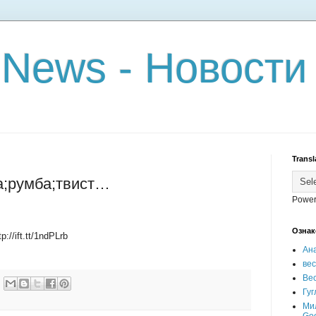
 News - Новости
Transl
ча;румба;твист…
Power
Ознак
://ift.tt/1ndPLrb
Ан
ве
Вес
Гуг
Ми