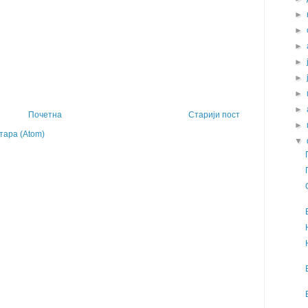
►
►
►
►
►
►
►
Почетна
Старији пост
►
ара (Atom)
▼