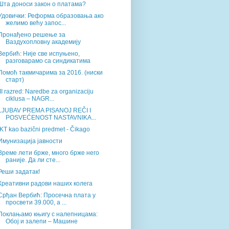
Шта доноси закон о платама?
Удовички: Реформа образовања ако
желимо већу запос...
Пронађено решење за
Ваздухопловну академију
Вербић: Није све испуњено,
разговарамо са синдикатима
Помоћ такмичарима за 2016. (ниски
старт)
III razred: Naredbe za organizaciju
ciklusa – NAGR...
LJUBAV PREMA PISANOJ REČI I
POSVEĆENOST NASTAVNIKA...
IKT kao bazični predmet - Čikago
Имунизација јавности
Време лети брже, много брже него
раније. Да ли сте...
Реши задатак!
Креативни радови наших колега
Срђан Вербић: Просечна плата у
просвети 39.000, а ...
Поклањамо књигу с налепницама:
Обој и залепи – Машине