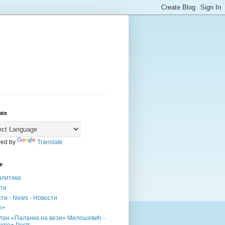
ate
ed by
Translate
е
алитика
сти
ти - News - Новости
л+
лан «Паланка на вези» Милошевић -