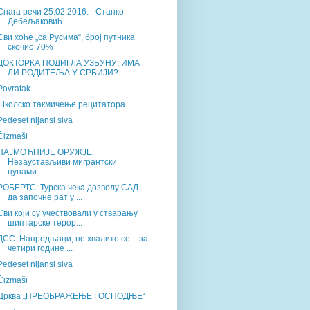
Снага речи 25.02.2016. - Станко
Дебељаковић
Сви хоће „са Русима“, број путника
скочио 70%
ДОКТОРКА ПОДИГЛА УЗБУНУ: ИМА
ЛИ РОДИТЕЉА У СРБИЈИ?...
Povratak
Школско такмичење рецитатора
Pedeset nijansi siva
Čizmaši
НАЈМОЋНИЈЕ ОРУЖЈЕ:
Незаустављиви мигрантски
цунами...
РОБЕРТС: Турска чека дозволу САД
да започне рат у ...
Сви који су учествовали у стварању
шиптарске терор...
ДСС: Напредњаци, не хвалите се – за
четири године ...
Pedeset nijansi siva
Čizmaši
Црква „ПРЕОБРАЖЕЊЕ ГОСПОДЊЕ“