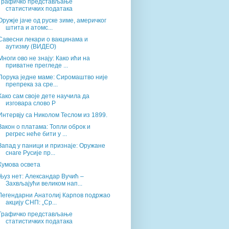
Графичко представљање
статистичких података
Оружје јаче од руске зиме, америчког
штита и атомс...
Савесни лекари о вакцинама и
аутизму (ВИДЕО)
Многи ово не знају: Како ићи на
приватне прегледе ...
Порука једне маме: Сиромаштво није
препрека за сре...
Како сам своје дете научила да
изговара слово Р
Интервју са Николом Теслом из 1899.
Закон о платама: Топли оброк и
регрес неће бити у ...
Запад у паници и признаје: Оружане
снаге Русије пр...
Кумова освета
Њуз нет: Александар Вучић –
Захвљајући великом нап...
Легендарни Анатолиј Карпов подржао
акцију СНП: „Ср...
Графичко представљање
статистичких података