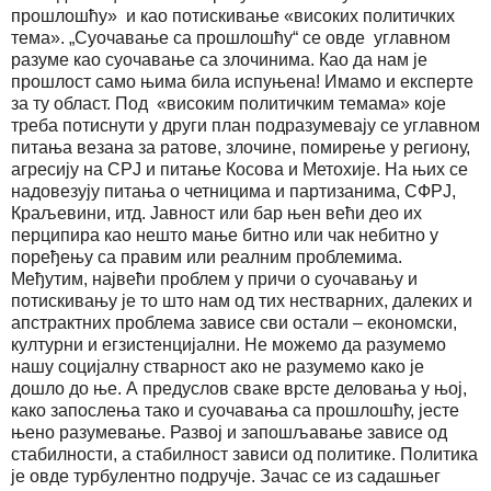
прошлошћу» и као потискивање «високих политичких
тема». „Суочавање са прошлошћу“ се овде углавном
разуме као суочавање са злочинима. Као да нам је
прошлост само њима била испуњена! Имамо и експерте
за ту област. Под «високим политичким темама» које
треба потиснути у други план подразумевају се углавном
питања везана за ратове, злочине, помирење у региону,
агресију на СРЈ и питање Косова и Метохије. На њих се
надовезују питања о четницима и партизанима, СФРЈ,
Краљевини, итд. Јавност или бар њен већи део их
перципира као нешто мање битно или чак небитно у
поређењу са правим или реалним проблемима.
Међутим, највећи проблем у причи о суочавању и
потискивању је то што нам од тих нестварних, далеких и
апстрактних проблема зависе сви остали – економски,
културни и егзистенцијални. Не можемо да разумемо
нашу социјалну стварност ако не разумемо како је
дошло до ње. А предуслов сваке врсте деловања у њој,
како запослења тако и суочавања са прошлошћу, јесте
њено разумевање. Развој и запошљавање зависе од
стабилности, а стабилност зависи од политике. Политика
је овде турбулентно подручје. Зачас се из садашњег