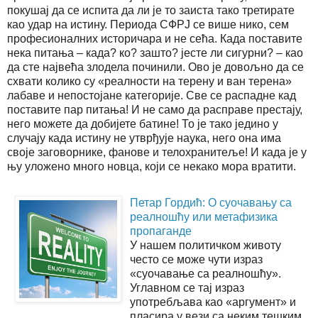
покушај да се испита да ли је то заиста тако третирате
као удар на истину. Периода СФРЈ се више нико, сем
професионалних историчара и не сећа. Када поставите
нека питања – када? ко? зашто? јесте ли сигурни? – као
да сте највећа злодела починили. Ово је довољно да се
схвати колико су «реалности на терену и ван терена»
лабаве и непостојане категорије. Све се распадне кад
поставите пар питања! И не само да расправе престају,
него можете да добијете батине! То је тако једино у
случају када истину не утврђује наука, него она има
своје заговорнике, фанове и телохранитеље! И када је у
њу уложено много новца, који се некако мора вратити.
Петар Гордић: О суочавању са
реалношћу или метафизика
пропаганде
У нашем политичком животу
често се може чути израз
«суочавање са реалношћу».
Углавном се тај израз
употребљава као «аргумент» и
пласира у вези са неким тешким