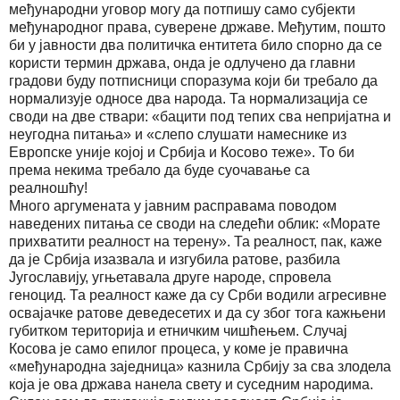
међународни уговор могу да потпишу само субјекти
међународног права, суверене државе. Међутим, пошто
би у јавности два политичка ентитета било спорно да се
користи термин држава, онда је одлучено да главни
градови буду потписници споразума који би требало да
нормализује односе два народа. Та нормализација се
своди на две ствари: «бацити под тепих сва непријатна и
неугодна питања» и «слепо слушати намеснике из
Европске уније којој и Србија и Косово теже». То би
према некима требало да буде суочавање са
реалношћу!
Много аргумената у јавним расправама поводом
наведених питања се своди на следећи облик: «Морате
прихватити реалност на терену». Та реалност, пак, каже
да је Србија изазвала и изгубила ратове, разбила
Југославију, угњетавала друге народе, спровела
геноцид. Та реалност каже да су Срби водили агресивне
освајачке ратове деведесетих и да су због тога кажњени
губитком територија и етничким чишћењем. Случај
Косова је само епилог процеса, у коме је правична
«међународна заједница» казнила Србију за сва злодела
која је ова држава нанела свету и суседним народима.