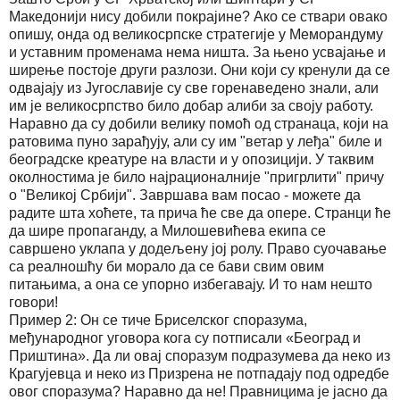
Македонији нису добили покрајине? Ако се ствари овако
опишу, онда од великосрпске стратегије у Меморандуму
и уставним променама нема ништа. За њено усвајање и
ширење постоје други разлози. Они који су кренули да се
одвајају из Југославије су све горенаведено знали, али
им је великосрпство било добар алиби за своју работу.
Наравно да су добили велику помоћ од странаца, који на
ратовима пуно зарађују, али су им "ветар у леђа" биле и
београдске креатуре на власти и у опозицији. У таквим
околностима је било најрационалније "пригрлити" причу
о "Великој Србији". Завршава вам посао - можете да
радите шта хоћете, та прича ће све да опере. Странци ће
да шире пропаганду, а Милошевићева екипа се
савршено уклапа у додељену јој ролу. Право суочавање
са реалношћу би морало да се бави свим овим
питањима, а она се упорно избегавају. И то нам нешто
говори!
Пример 2: Он се тиче Бриселског споразума,
међународног уговора кога су потписали «Београд и
Приштина». Да ли овај споразум подразумева да неко из
Крагујевца и неко из Призрена не потпадају под одредбе
овог споразума? Наравно да не! Правницима је јасно да