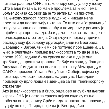
питање распада СФРЈ и тако оперу своју улогу у њему.
Што мање питања, то мање проблема за њих! Нема
бољег доказа од овог да је то антинаучни приступ.
На њихову жалост, постоје људи који никада неће
престати да постављају питања. То што ови "стручњаци"
зову суочавање са прошлошћу и помирење у региону је
најобичнија пропаганда. Ја и даље не схватам шта је то
великосрпска стратегија. Овај кључни појам у причи о
распаду коју форсирају другосрбијанци из Београда,
Сарајево и Загреб чини ми се потпуно промашеним. За
њих је очигледан пример великосрпства то да је ЈНА
после 1991. године била српска војска и да је она
требало да прошири границе Србије ка западу. Још два
"поуздана" индикатора великосрпства су Меморандум
САНУ и промене Устава Републике Србије, којима су
неке надлежности покрајинама укинуте. Наведени
примери су врло лоша евиденција за тзв. "великосрпску
стратегију".
Ако је великосрпства и било, онда ово нису били његови
изрази. ЈНА је постала српска војска када су из ње
побегли они који нису Срби и одмах након тога почели да
пуцају по њој! Природно је да је Београд био