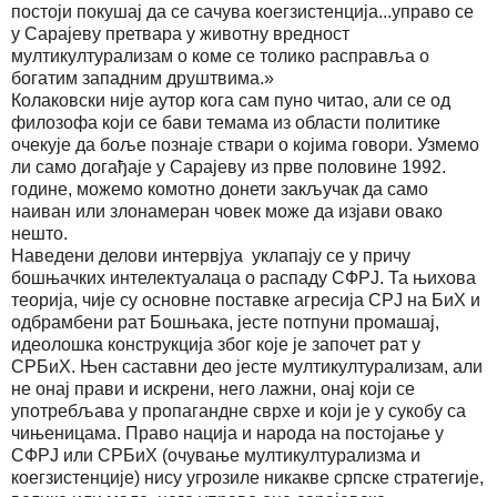
постоји покушај да се сачува коегзистенција...управо се
у Сарајеву претвара у животну вредност
мултикултурализам о коме се толико расправља о
богатим западним друштвима.»
Колаковски није аутор кога сам пуно читао, али се од
филозофа који се бави темама из области политике
очекује да боље познаје ствари о којима говори. Узмемо
ли само догађаје у Сарајеву из прве половине 1992.
године, можемо комотно донети закључак да само
наиван или злонамеран човек може да изјави овако
нешто.
Наведени делови интервјуа уклапају се у причу
бошњачких интелектуалаца о распаду СФРЈ. Та њихова
теорија, чије су основне поставке агресија СРЈ на БиХ и
одбрамбени рат Бошњака, јесте потпуни промашај,
идеолошка конструкција због које је започет рат у
СРБиХ. Њен саставни део јесте мултикултурализам, али
не онај прави и искрени, него лажни, онај који се
употребљава у пропагандне сврхе и који је у сукобу са
чињеницама. Право нација и народа на постојање у
СФРЈ или СРБиХ (очување мултикултурализма и
коегзистенције) нису угрозиле никакве српске стратегије,