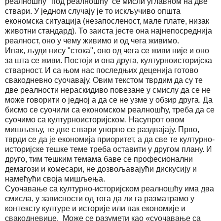
реалношћу" под реалношћу се мисли углавном на две
ствари. У једном случају је то искључиво општа
економска ситуација (незапосленост, мале плате, низак
животни стандард). То заиста јесте она најнепосреднија
реалност, оно у чему живимо и од чега живимо.
Ипак, људи нису "стока", оно од чега се живи није и оно
за шта се живи. Постоји и она друга, културноисторијска
стварност. И са њом нас последњих деценија готово
свакодневно суочавају. Овим текстом тврдим да су те
две реалности нераскидиво повезане у смислу да се не
може говорити о једној а да се не узме у обзир друга. Да
бисмо се суочили са економском реалношћу, треба да се
суочимо са културноисторијском. Насупрот овом
мишљeњу, те две ствари упорно се раздвајају. Прво,
тврди се да је економија приоритет, а да све те културно-
историјске тешке теме треба оставити у другом плану. И
друго, тим тешким темама баве се професионални
демагози и комесари, не дозвољавајући дискусију и
намећући своја мишљења.
Суочавање са културно-историјском реалношћу има два
смисла, у зависности од тога да ли га разматрамо у
контексту културе и историје или пак економије и
свакодневице. Може се разумети као «суочавање са