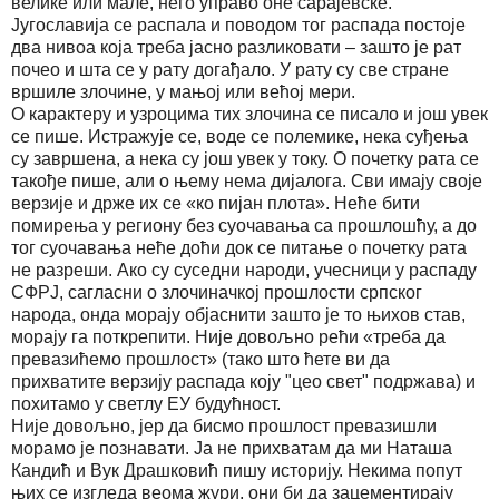
велике или мале, него управо оне сарајевске.
Југославија се распала и поводом тог распада постоје
два нивоа која треба јасно разликовати – зашто је рат
почео и шта се у рату догађало. У рату су све стране
вршиле злочине, у мањој или већој мери.
О карактеру и узроцима тих злочина се писало и још увек
се пише. Истражује се, воде се полемике, нека суђења
су завршена, а нека су још увек у току. О почетку рата се
такође пише, али о њему нема дијалога. Сви имају своје
верзије и држе их се «ко пијан плота». Неће бити
помирења у региону без суочавања са прошлошћу, а до
тог суочавања неће доћи док се питање о почетку рата
не разреши. Ако су суседни народи, учесници у распаду
СФРЈ, сагласни о злочиначкој прошлости српског
народа, онда морају објаснити зашто је то њихов став,
морају га поткрепити. Није довољно рећи «треба да
превазићемо прошлост» (тако што ћете ви да
прихватите верзију распада коју "цео свет" подржава) и
похитамо у светлу ЕУ будућност.
Није довољно, јер да бисмо прошлост превазишли
морамо је познавати. Ја не прихватам да ми Наташа
Кандић и Вук Драшковић пишу историју. Некима попут
њих се изгледа веома жури, они би да зацементирају