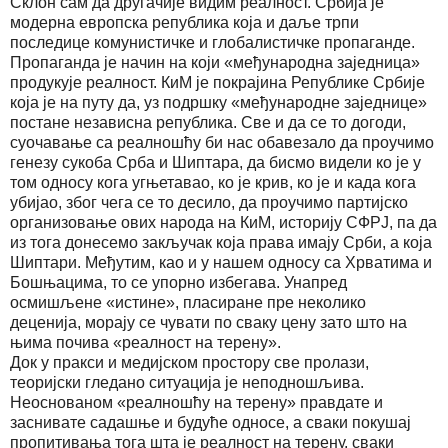
Склон сам да другачије видим реалност. Србија је
модерна европска република која и даље трпи
последице комунистичке и глобалистичке пропаганде.
Пропаганда је начин на који «међународна заједница»
продукује реалност. КиМ је покрајина Републике Србије
која је на путу да, уз подршку «међународне заједнице»
постане независна република. Све и да се то догоди,
суочавање са реалношћу би нас обавезало да проучимо
генезу сукоба Срба и Шиптара, да бисмо видели ко је у
том односу кога угњетавао, ко је крив, ко је и када кога
убијао, због чега се то десило, да проучимо партијско
организовање ових народа на КиМ, историју СФРЈ, па да
из тога донесемо закључак која права имају Срби, а која
Шиптари. Међутим, као и у нашем односу са Хрватима и
Бошњацима, то се упорно избегава. Унапред
осмишљене «истине», пласиране пре неколико
деценија, морају се чувати по сваку цену зато што на
њима почива «реалност на терену».
Док у пракси и медијском простору све пролази,
теоријски гледано ситуација је неподношљива.
Неоснованом «реалношћу на терену» правдате и
заснивате садашње и будуће односе, а сваки покушај
пропитивања тога шта је реалност на терену, сваки