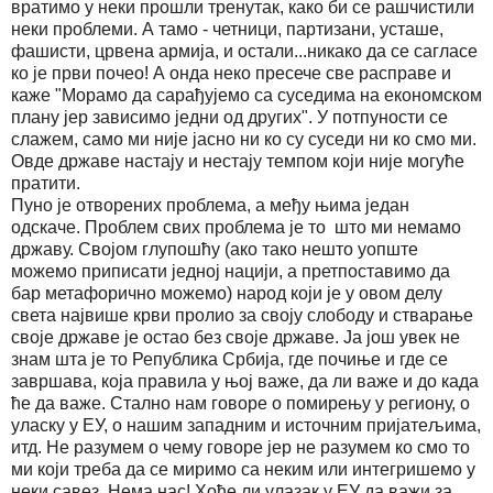
вратимо у неки прошли тренутак, како би се рашчистили
неки проблеми. А тамо - четници, партизани, усташе,
фашисти, црвена армија, и остали...никако да се сагласе
ко је први почео! А онда неко пресече све расправе и
каже "Морамо да сарађујемо са суседима на економском
плану јер зависимо једни од других". У потпуности се
слажем, само ми није јасно ни ко су суседи ни ко смо ми.
Овде државе настају и нестају темпом који није могуће
пратити.
Пуно је отворених проблема, а међу њима један
одскаче. Проблем свих проблема је то што ми немамо
државу. Својом глупошћу (ако тако нешто уопште
можемо приписати једној нацији, а претпоставимо да
бар метафорично можемо) народ који је у овом делу
света највише крви пролио за своју слободу и стварање
своје државе је остао без своје државе. Ја још увек не
знам шта је то Република Србија, где почиње и где се
завршава, која правила у њој важе, да ли важе и до када
ће да важе. Стално нам говоре о помирењу у региону, о
уласку у ЕУ, о нашим западним и источним пријатељима,
итд. Не разумем о чему говоре јер не разумем ко смо то
ми који треба да се миримо са неким или интегришемо у
неки савез. Нема нас! Хоће ли улазак у ЕУ да важи за