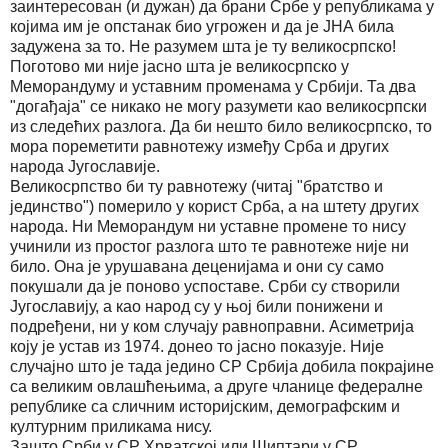
заинтересован (и дужан) да брани Србе у републикама у
којима им је опстанак био угрожен и да је ЈНА била
задужена за то. Не разумем шта је ту великосрпско!
Поготово ми није јасно шта је великосрпско у
Меморандуму и уставним променама у Србији. Та два
"догађаја" се никако не могу разумети као великосрпски
из следећих разлога. Да би нешто било великосрпско, то
мора пореметити равнотежу између Срба и других
народа Југославије.
Великосрпство би ту равнотежу (читај "братство и
јединство") померило у корист Срба, а на штету других
народа. Ни Меморандум ни уставне промене то нису
учинили из простог разлога што те равнотеже није ни
било. Она је урушавана деценијама и они су само
покушали да је поново успоставе. Срби су створили
Југославију, а као народ су у њој били понижени и
подређени, ни у ком случају равноправни. Асиметрија
коју је устав из 1974. донео то јасно показује. Није
случајно што је тада једино СР Србија добила покрајине
са великим овлашћењима, а друге чланице федералне
републике са сличним историјским, демографским и
културним приликама нису.
Зашто Срби у СР Хрватској или Шиптари у СР