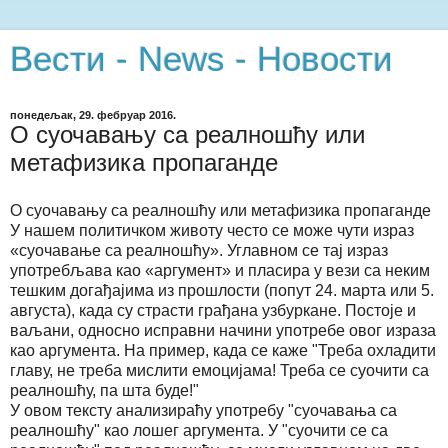
Вести - News - Новости
понедељак, 29. фебруар 2016.
О суочавању са реалношћу или
метафизика пропаганде
О суочавању са реалношћу или метафизика пропаганде
У нашем политичком животу често се може чути израз
«суочавање са реалношћу». Углавном се тај израз
употребљава као «аргумент» и пласира у вези са неким
тешким догађајима из прошлости (попут 24. марта или 5.
августа), када су страсти грађана узбуркане. Постоје и
ваљани, односно исправни начини употребе овог израза
као аргумента. На пример, када се каже "Треба охладити
главу, не треба мислити емоцијама! Треба се суочити са
реалношћу, па шта буде!"
У овом тексту анализираћу употребу "суочавања са
реалношћу" као лошег аргумента. У "суочити се са