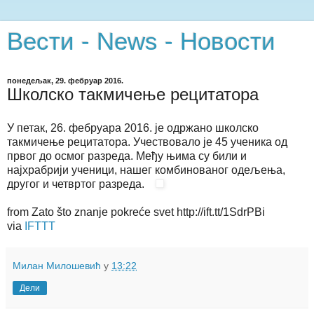
Вести - News - Новости
понедељак, 29. фебруар 2016.
Школско такмичење рецитатора
У петак, 26. фебруара 2016. је одржано школско
такмичење рецитатора. Учествовало је 45 ученика од
првог до осмог разреда. Међу њима су били и
најхрабрији ученици, нашег комбинованог одељења,
другог и четвртог разреда.
from Zato što znanje pokreće svet http://ift.tt/1SdrPBi
via
IFTTT
Милан Милошевић
у
13:22
Дели