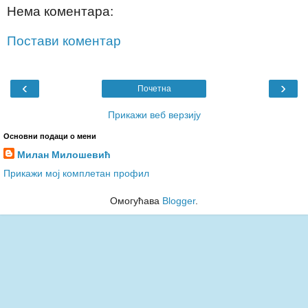
Нема коментара:
Постави коментар
‹
›
Почетна
Прикажи веб верзију
Основни подаци о мени
Милан Милошевић
Прикажи мој комплетан профил
Омогућава
Blogger
.